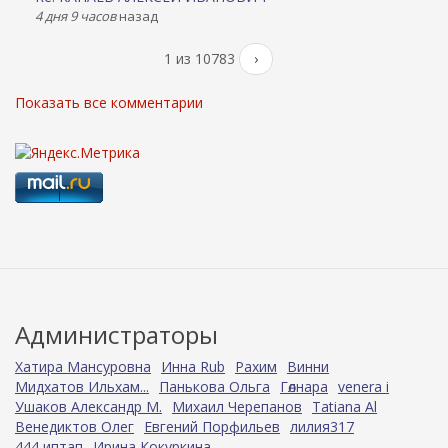
4 дня 9 часов
назад
1 из 10783
›
Показать все комментарии
Администраторы
Хатира Мансуровна
Инна Rub
Рахим
Винни
Мидхатов Ильхам...
Панькова Ольга
Гөлнара
venera i
Ушаков Александр М.
Михаил Черепанов
Tatiana Al
Венедиктов Олег
Евгений Порфильев
лилия317
444 иптап
Ирина Кокуркина