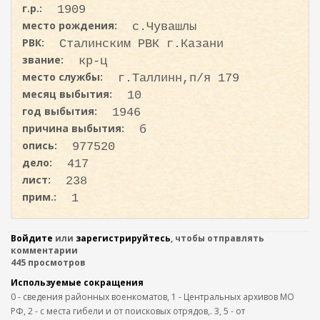
с
ж
г.р.:
1909
а
к
место рождения:
с.Чувашлы
н
а
РВК:
и
Сталинским РВК г.Казани
ю
звание:
кр-ц
место службы:
г.Таллинн,п/я 179
месяц выбытия:
10
год выбытия:
1946
причина выбытия:
б
опись:
977520
дело:
417
лист:
238
прим.:
1
Войдите
или
зарегистрируйтесь
, чтобы отправлять
комментарии
445 просмотров
Используемые сокращения
0 - сведения районных военкоматов, 1 - Центральных архивов МО
РФ, 2 - с места гибели и от поисковых отрядов,. 3, 5 - от