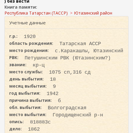
ж
) без вести
и
а
Книга памяти:
с
н
Республика Татарстан (ТАССР)
Ютазинский район
к
и
Учетные данные
ю
а
г.р.:
1920
область рождения:
Татарская АССР
место рождения:
с.Каракашлы, Ютазинский
РВК:
Петушинским РВК (Ютазинским?)
звание:
кр-ц
место службы:
1075 сп,316 сд
день выбытия:
18
месяц выбытия:
9
год выбытия:
1942
причина выбытия:
б
обл. выбытия:
Волгоградская
место выбытия:
Городищенский р-н
опись:
818883с
дело:
1862