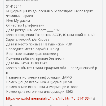
51413344
Информация из донесения о безвозвратных потерях
Фамилия Гараев
Имя Мугдасим
Отчество Гульфанавич
Дата рождения/Возраст __.__.1920
Место рождения Татарская АССР, Ютазинский р-н, с/с
Харачалинский, к/з Кирова
Дата и место призыва Петушинский РВК
Последнее место службы 316 сд
Воинское звание красноармеец
Причина выбытия пропал без вести
Дата выбытия 18.09.1942
Место выбытия Сталинградская обл., Городищенский р-
н
Название источника информации ЦАМО
Номер фонда источника информации 58
Номер описи источника информации 818883
Номер дела источника информации 1862
http://www.obd-memorial.ru/html/info.htm?id=51413344
(
в