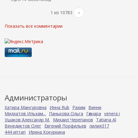
1 из 10783
›
Показать все комментарии
Администраторы
Хатира Мансуровна
Инна Rub
Рахим
Винни
Мидхатов Ильхам...
Панькова Ольга
Гөлнара
venera i
Ушаков Александр М.
Михаил Черепанов
Tatiana Al
Венедиктов Олег
Евгений Порфильев
лилия317
444 иптап
Ирина Кокуркина