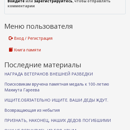
Войдите
или
зарегистрируйтесь
, чтобы отправлять
н
комментарии
е
ш
н
Меню пользователя
я
я
с
Вход / Регистрация
с
ы
Книга памяти
л
к
Последние материалы
а
)
НАГРАДА ВЕТЕРАНОВ ВНЕШНЕЙ РАЗВЕДКИ
Поисковикам вручена памятная медаль к 100-летию
Махмута Гареева
ИЩИТЕ.ОБЯЗАТЕЛЬНО ИЩИТЕ. ВАШИ ДЕДЫ ЖДУТ.
Возвращающая из небытия
ПРИЗНАТЬ, НАКОНЕЦ, НАШИХ ДЕДОВ ПОГИБШИМИ