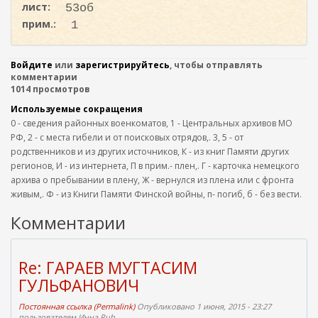
лист:
53об
прим.:
1
Войдите
или
зарегистрируйтесь
, чтобы отправлять
комментарии
1014 просмотров
Используемые сокращения
0 - сведения районных военкоматов, 1 - Центральных архивов МО
РФ, 2 - с места гибели и от поисковых отрядов,. 3, 5 - от
родственников и из других источников, К - из книг Памяти других
регионов, И - из интернета, П в прим.- плен,. Г - карточка немецкого
архива о пребывании в плену, Ж - вернулся из плена или с фронта
живым,. Ф - из Книги Памяти Финской войны, п- погиб, б - без вести.
Комментарии
Re: ГАРАЕВ МУГТАСИМ
ГУЛЬФАНОВИЧ
Постоянная ссылка (Permalink)
Опубликовано 1 июня, 2015 - 23:27
пользователем
Инна Rub