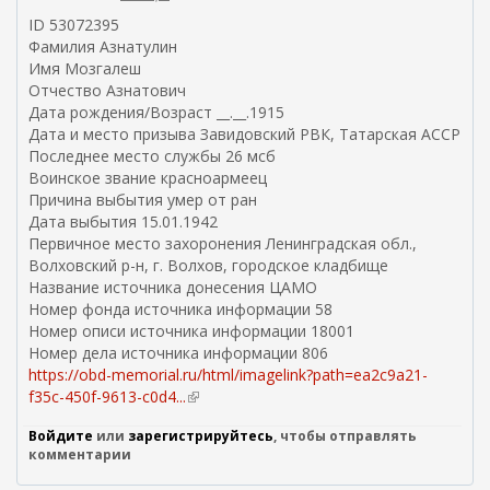
ID 53072395
Фамилия Азнатулин
Имя Мозгалеш
Отчество Азнатович
Дата рождения/Возраст __.__.1915
Дата и место призыва Завидовский РВК, Татарская АССР
Последнее место службы 26 мсб
Воинское звание красноармеец
Причина выбытия умер от ран
Дата выбытия 15.01.1942
Первичное место захоронения Ленинградская обл.,
Волховский р-н, г. Волхов, городское кладбище
Название источника донесения ЦАМО
Номер фонда источника информации 58
Номер описи источника информации 18001
Номер дела источника информации 806
https://obd-memorial.ru/html/imagelink?path=ea2c9a21-
f35c-450f-9613-c0d4...
(
в
Войдите
или
зарегистрируйтесь
, чтобы отправлять
н
комментарии
е
ш