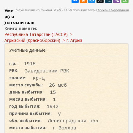
а
ж
а
п
Уме
Опубликовано 8 июня, 2009 - 11:50 пользователем
Михаил Черепанов
н
о
р(ла
и
) в госпитале
и
ю
Книга памяти:
с
Республика Татарстан (ТАССР)
к
Агрызский (Красноборский)
г. Агрыз
а
Учетные данные
г.р.:
1915
РВК:
Завидовским РВК
звание:
кр-ц
место службы:
26 мсб
день выбытия:
15
месяц выбытия:
1
год выбытия:
1942
причина выбытия:
у
обл. выбытия:
Ленинградская обл.
место выбытия:
г.Волхов