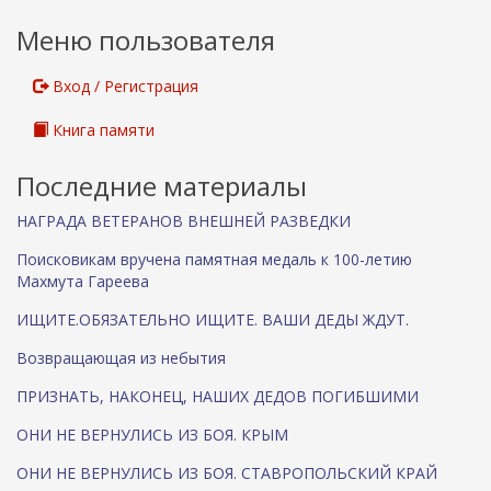
н
Меню пользователя
я
я
с
Вход / Регистрация
с
ы
Книга памяти
л
к
Последние материалы
а
)
НАГРАДА ВЕТЕРАНОВ ВНЕШНЕЙ РАЗВЕДКИ
Поисковикам вручена памятная медаль к 100-летию
Махмута Гареева
ИЩИТЕ.ОБЯЗАТЕЛЬНО ИЩИТЕ. ВАШИ ДЕДЫ ЖДУТ.
Возвращающая из небытия
ПРИЗНАТЬ, НАКОНЕЦ, НАШИХ ДЕДОВ ПОГИБШИМИ
ОНИ НЕ ВЕРНУЛИСЬ ИЗ БОЯ. КРЫМ
ОНИ НЕ ВЕРНУЛИСЬ ИЗ БОЯ. СТАВРОПОЛЬСКИЙ КРАЙ