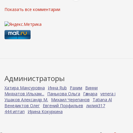
Показать все комментарии
Администраторы
Хатира Мансуровна
Инна Rub
Рахим
Винни
Мидхатов Ильхам...
Панькова Ольга
Гөлнара
venera i
Ушаков Александр М.
Михаил Черепанов
Tatiana Al
Венедиктов Олег
Евгений Порфильев
лилия317
444 иптап
Ирина Кокуркина