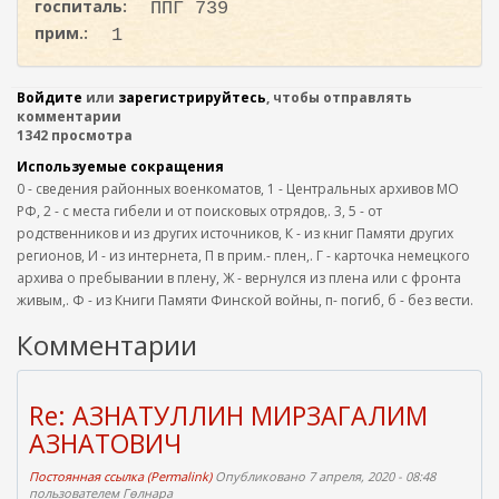
госпиталь:
ППГ 739
прим.:
1
Войдите
или
зарегистрируйтесь
, чтобы отправлять
комментарии
1342 просмотра
Используемые сокращения
0 - сведения районных военкоматов, 1 - Центральных архивов МО
РФ, 2 - с места гибели и от поисковых отрядов,. 3, 5 - от
родственников и из других источников, К - из книг Памяти других
регионов, И - из интернета, П в прим.- плен,. Г - карточка немецкого
архива о пребывании в плену, Ж - вернулся из плена или с фронта
живым,. Ф - из Книги Памяти Финской войны, п- погиб, б - без вести.
Комментарии
Re: АЗНАТУЛЛИН МИРЗАГАЛИМ
АЗНАТОВИЧ
Постоянная ссылка (Permalink)
Опубликовано 7 апреля, 2020 - 08:48
пользователем
Гөлнара