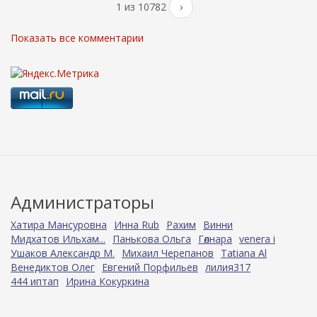
1 из 10782
›
Показать все комментарии
Администраторы
Хатира Мансуровна
Инна Rub
Рахим
Винни
Мидхатов Ильхам...
Панькова Ольга
Гөлнара
venera i
Ушаков Александр М.
Михаил Черепанов
Tatiana Al
Венедиктов Олег
Евгений Порфильев
лилия317
444 иптап
Ирина Кокуркина