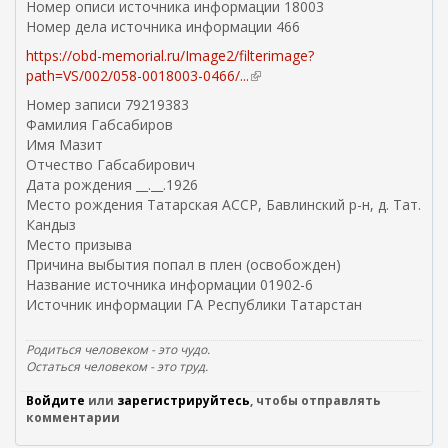
Номер описи источника информации 18003
Номер дела источника информации 466
https://obd-memorial.ru/Image2/filterimage?
path=VS/002/058-0018003-0466/...
(
в
Номер записи 79219383
н
Фамилия Габсабиров
е
Имя Мазит
ш
Отчество Габсабирович
н
Дата рождения __.__.1926
я
Место рождения Татарская АССР, Бавлинский р-н, д. Тат.
я
Кандыз
с
Место призыва
с
Причина выбытия попал в плен (освобожден)
ы
Название источника информации 01902-6
л
Источник информации ГА Республики Татарстан
к
а
Родиться человеком - это чудо.
)
Остаться человеком - это труд.
Войдите
или
зарегистрируйтесь
, чтобы отправлять
комментарии