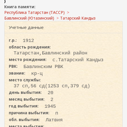
ж
)
и
а
Книга памяти:
с
н
Республика Татарстан (ТАССР)
к
и
Бавлинский (Ютазинский)
Татарский Кандыз
ю
а
Учетные данные
г.р.:
1912
область рождения:
Татарстан,Бавлинский район
место рождения:
с.Татарский Кандыз
РВК:
Бавлинским РВК
звание:
кр-ц
место службы:
37 сп,56 сд(1253 сп,379 сд)
день выбытия:
20
месяц выбытия:
2
год выбытия:
1945
причина выбытия:
п
обл. выбытия:
Латвия
место выбытия: