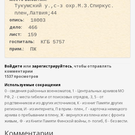
Тукумский у.,с-з охр.М.З.Спиркус.
плен,Латвия;44
опись:
18003
дело:
466
лист:
159
госпиталь:
КГБ 5757
прим.:
ПЖ
Войдите
или
зарегистрируйтесь
, чтобы отправлять
комментарии
1537 просмотров
Используемые сокращения
0 - сведения районных военкоматов, 1 - Центральных архивов МО
РФ, 2 - с места гибели и от поисковых отрядов,. 3, 5 - от
родственников и из других источников, К - из книг Памяти других
регионов, И - из интернета, П в прим.- плен,. Г - карточка немецкого
архива о пребывании в плену, Ж - вернулся из плена или с фронта
живым,. Ф - из Книги Памяти Финской войны, п- погиб, б - без вести.
Комментарии