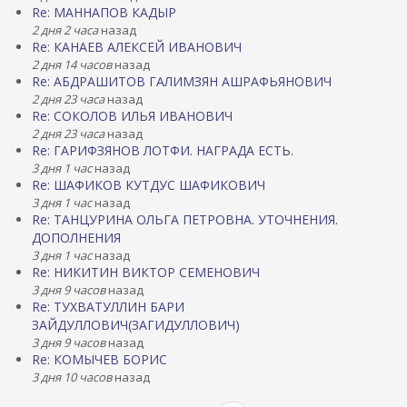
Re: МАННАПОВ КАДЫР
2 дня 2 часа
назад
Re: КАНАЕВ АЛЕКСЕЙ ИВАНОВИЧ
2 дня 14 часов
назад
Re: АБДРАШИТОВ ГАЛИМЗЯН АШРАФЬЯНОВИЧ
2 дня 23 часа
назад
Re: СОКОЛОВ ИЛЬЯ ИВАНОВИЧ
2 дня 23 часа
назад
Re: ГАРИФЗЯНОВ ЛОТФИ. НАГРАДА ЕСТЬ.
3 дня 1 час
назад
Re: ШАФИКОВ КУТДУС ШАФИКОВИЧ
3 дня 1 час
назад
Re: ТАНЦУРИНА ОЛЬГА ПЕТРОВНА. УТОЧНЕНИЯ.
ДОПОЛНЕНИЯ
3 дня 1 час
назад
Re: НИКИТИН ВИКТОР СЕМЕНОВИЧ
3 дня 9 часов
назад
Re: ТУХВАТУЛЛИН БАРИ
ЗАЙДУЛЛОВИЧ(ЗАГИДУЛЛОВИЧ)
3 дня 9 часов
назад
Re: КОМЫЧЕВ БОРИС
3 дня 10 часов
назад