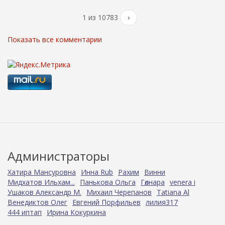
1 из 10783
›
Показать все комментарии
Администраторы
Хатира Мансуровна
Инна Rub
Рахим
Винни
Мидхатов Ильхам...
Панькова Ольга
Гөлнара
venera i
Ушаков Александр М.
Михаил Черепанов
Tatiana Al
Венедиктов Олег
Евгений Порфильев
лилия317
444 иптап
Ирина Кокуркина