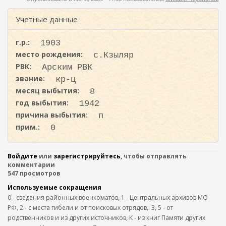
ж
о
а
Учетные данные
н
и
и
с
ю
г.р.:
1903
к
место рождения:
с.Кзыляр
а
РВК:
Арским РВК
звание:
кр-ц
месяц выбытия:
8
год выбытия:
1942
причина выбытия:
п
прим.:
0
Войдите
или
зарегистрируйтесь
, чтобы отправлять
комментарии
547 просмотров
Используемые сокращения
0 - сведения районных военкоматов, 1 - Центральных архивов МО
РФ, 2 - с места гибели и от поисковых отрядов,. 3, 5 - от
родственников и из других источников, К - из книг Памяти других