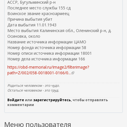
АССР, Бугульминский р-н
Последнее место службы 155 сд
Воинское звание красноармеец
Причина выбытия убит
Дата выбытия 11.01.1943
Место выбытия Калининская обл., Оленинский р-н, д.
Осиновка, около
Название источника информации ЦАМО
Номер фонда источника информации 58
Номер описи источника информации 18001
Номер дела источника информации 166
https://obd-memorial.ru/Image2/filterimage?
path=Z/002/058-0018001-0166/0...
(
в
н
Родиться человеком - это чудо.
е
Остаться человеком - это труд.
ш
Войдите
или
зарегистрируйтесь
, чтобы отправлять
н
комментарии
я
я
с
Меню пользователя
с