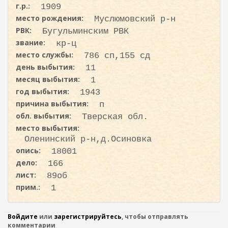
с
ж
г.р.:
1909
а
к
место рождения:
Муслюмовский р-н
н
а
РВК:
и
Бугульминским РВК
ю
звание:
кр-ц
место службы:
786 сп,155 сд
день выбытия:
11
месяц выбытия:
1
год выбытия:
1943
причина выбытия:
п
обл. выбытия:
Тверская обл.
место выбытия:
Оленинский р-н,д.Осиновка
опись:
18001
дело:
166
лист:
89об
прим.:
1
Войдите
или
зарегистрируйтесь
, чтобы отправлять
комментарии