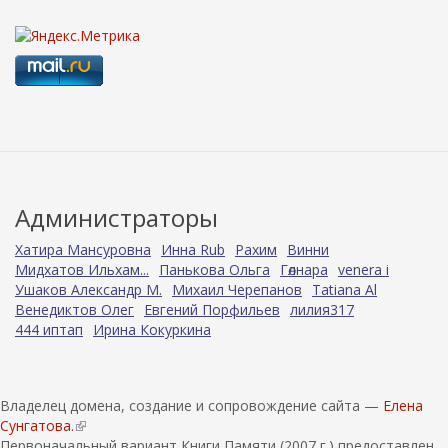
Администраторы
Хатира Мансуровна
Инна Rub
Рахим
Винни
Мидхатов Ильхам...
Панькова Ольга
Гөлнара
venera i
Ушаков Александр М.
Михаил Черепанов
Tatiana Al
Венедиктов Олег
Евгений Порфильев
лилия317
444 иптап
Ирина Кокуркина
Владелец домена, создание и сопровождение сайта —
Елена
Сунгатова.
(
Первоначальный вариант Книги Памяти (2007 г.) предоставлен
в