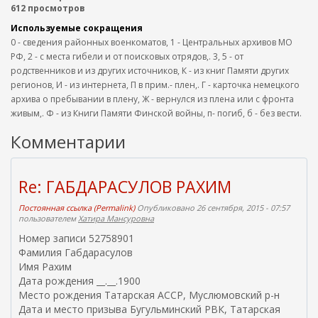
612 просмотров
Используемые сокращения
0 - сведения районных военкоматов, 1 - Центральных архивов МО
РФ, 2 - с места гибели и от поисковых отрядов,. 3, 5 - от
родственников и из других источников, К - из книг Памяти других
регионов, И - из интернета, П в прим.- плен,. Г - карточка немецкого
архива о пребывании в плену, Ж - вернулся из плена или с фронта
живым,. Ф - из Книги Памяти Финской войны, п- погиб, б - без вести.
Комментарии
Re: ГАБДАРАСУЛОВ РАХИМ
Постоянная ссылка (Permalink)
Опубликовано 26 сентября, 2015 - 07:57
пользователем
Хатира Мансуровна
Номер записи 52758901
Фамилия Габдарасулов
Имя Рахим
Дата рождения __.__.1900
Место рождения Татарская АССР, Муслюмовский р-н
Дата и место призыва Бугульминский РВК, Татарская