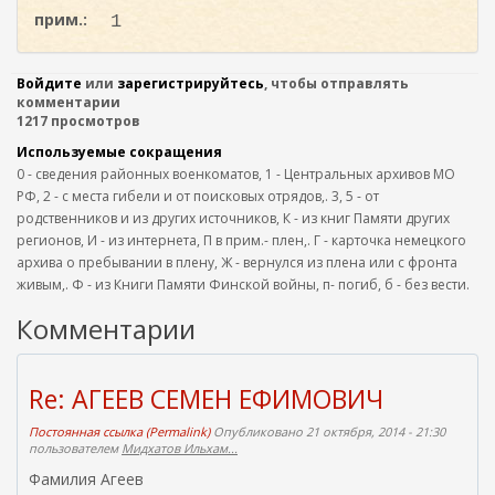
прим.:
1
Войдите
или
зарегистрируйтесь
, чтобы отправлять
комментарии
1217 просмотров
Используемые сокращения
0 - сведения районных военкоматов, 1 - Центральных архивов МО
РФ, 2 - с места гибели и от поисковых отрядов,. 3, 5 - от
родственников и из других источников, К - из книг Памяти других
регионов, И - из интернета, П в прим.- плен,. Г - карточка немецкого
архива о пребывании в плену, Ж - вернулся из плена или с фронта
живым,. Ф - из Книги Памяти Финской войны, п- погиб, б - без вести.
Комментарии
Re: АГЕЕВ СЕМЕН ЕФИМОВИЧ
Постоянная ссылка (Permalink)
Опубликовано 21 октября, 2014 - 21:30
пользователем
Мидхатов Ильхам...
Фамилия Агеев