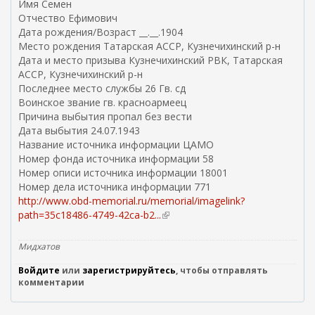
Имя Семен
Отчество Ефимович
Дата рождения/Возраст __.__.1904
Место рождения Татарская АССР, Кузнечихинский р-н
Дата и место призыва Кузнечихинский РВК, Татарская
АССР, Кузнечихинский р-н
Последнее место службы 26 Гв. сд
Воинское звание гв. красноармеец
Причина выбытия пропал без вести
Дата выбытия 24.07.1943
Название источника информации ЦАМО
Номер фонда источника информации 58
Номер описи источника информации 18001
Номер дела источника информации 771
http://www.obd-memorial.ru/memorial/imagelink?
path=35c18486-4749-42ca-b2...
(
в
н
Мидхатов
е
Войдите
или
зарегистрируйтесь
ш
, чтобы отправлять
комментарии
н
я
я