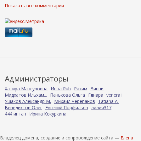
Показать все комментарии
Администраторы
Хатира Мансуровна
Инна Rub
Рахим
Винни
Мидхатов Ильхам...
Панькова Ольга
Гөлнара
venera i
Ушаков Александр М.
Михаил Черепанов
Tatiana Al
Венедиктов Олег
Евгений Порфильев
лилия317
444 иптап
Ирина Кокуркина
Владелец домена, создание и сопровождение сайта —
Елена