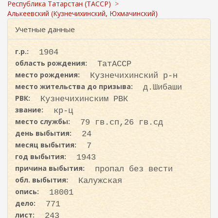
с
ж
Республика Татарстан (ТАССР)
а
к
Алькеевский (Кузнечихинский, Юхмачинский)
н
а
Учетные данные
и
ю
г.р.:
1904
область рождения:
ТатАССР
место рождения:
Кузнечихинский р-н
место жительства до призыва:
д.Шибаши
РВК:
Кузнечихинским РВК
звание:
кр-ц
место службы:
79 гв.сп,26 гв.сд
день выбытия:
24
месяц выбытия:
7
год выбытия:
1943
причина выбытия:
пропал без вести
обл. выбытия:
Калужская
опись:
18001
дело:
771
лист:
243