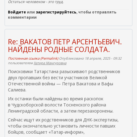
ш
е
Остаться человеком - это труд.
н
ш
Войдите
или
зарегистрируйтесь
, чтобы отправлять
я
н
комментарии
я
я
с
я
с
с
ы
с
Re: ВАКАТОВ ПЕТР АРСЕНТЬЕВИЧ.
л
ы
НАЙДЕНЫ РОДНЫЕ СОЛДАТА.
к
л
а
к
Постоянная ссылка (Permalink)
Опубликовано 18 апреля, 2025 - 09:32
)
а
пользователем
Хатира Мансуровна
)
Поисковики Татарстана разыскивают родственников
двух пропавших без вести участников Великой
Отечественной войны — Петра Вакатова и Вафы
Салиева.
Их останки были найдены во время раскопок
в Чудскоборской волости Тосненского района
Ленинградской области, а затем перезахоронены.
Сейчас ищут их родственников для ДНК-экспертизы,
чтобы окончательно установить личности павших
бойцов, сообщает «Татар-информ»,