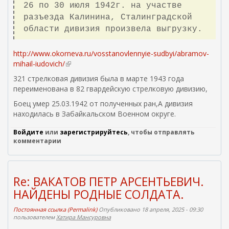
26 по 30 июля 1942г. на участве
разъезда Калинина, Сталинградской
области дивизия произвела выгрузку.
http://www.okorneva.ru/vosstanovlennyie-sudbyi/abramov-
mihail-iudovich/
(
в
321 стрелковая дивизия была в марте 1943 года
н
переименована в 82 гвардейскую стрелковую дивизию,
е
Боец умер 25.03.1942 от полученных ран,А дивизия
ш
находилась в Забайкальском Военном округе.
н
я
Войдите
или
зарегистрируйтесь
, чтобы отправлять
я
комментарии
с
с
ы
л
Re: ВАКАТОВ ПЕТР АРСЕНТЬЕВИЧ.
к
НАЙДЕНЫ РОДНЫЕ СОЛДАТА.
а
)
Постоянная ссылка (Permalink)
Опубликовано 18 апреля, 2025 - 09:30
пользователем
Хатира Мансуровна