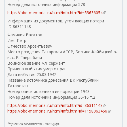
Номер дела источника информации 578
https://obd-memorial.ru/html/info.htm?id=53636054
(
в
Информация из документов, уточняющих потери
н
ID 86311148
е
Фамилия Вакатов
ш
Имя Петр
н
Отчество Арсентьевич
я
Место рождения Татарская АССР, Больше-Кайбицкий р-
я
н, с. Р. Гаершбачи
с
Воинское звание мл. сержант
с
Причина выбытия умер от ран
ы
Дата выбытия 25.03.1942
л
Название источника донесения ВК Республики
к
Татарстан
а
Номер описи источника информации 1943
)
Номер дела источника информации 36-16 т.2
https://obd-memorial.ru/html/info.htm?id=86311148
(
https://obd-memorial.ru/html/info.htm?id=1158063466
в
(
н
в
е
н
Родиться человеком - это чудо.