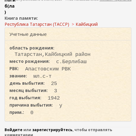
ж
о
б(ла
а
)
н
и
Книга памяти:
и
с
Республика Татарстан (ТАССР)
Кайбицкий
ю
к
Учетные данные
а
область рождения:
Татарстан,Кайбицкий район
место рождения:
с.Берлибаш
РВК:
Апастовским РВК
звание:
мл.с-т
день выбытия:
25
месяц выбытия:
3
год выбытия:
1942
причина выбытия:
у
прим.:
0
Войдите
или
зарегистрируйтесь
, чтобы отправлять
комментарии