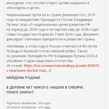
молодежи, что соответствует целям нацпроекта
р
«Молодежь и дети».
а
в
Национальные проекты в стране реализуются с 2019
к
года по инициативе Президента России Владимира
и
Путина. Указ «О национальных целях развития РФ
e
на период до 2030 года и на перспективу до 2036 года»
m
глава государства подписал 7 мая 2024 года. Документ
a
фиксирует ключевые приоритеты в развитии страны.
i
Напомним, в этом году в России отмечается 80-летие
l
Победы в Великой Отечественной войне. Также
)
по решению Президента РФ Владимира Путина 2025-й
объявлен Годом защитника Отечества.
Источник:
https://tnv.ru/news/natsionalnyy-proekt/455873-
v-tatarstane-ishchut-rods...
(
в
НАЙДЕНЫ РОДНЫЕ.
н
е
В ДЕРЕВНЕ НЕТ НИКОГО. НАШЛИ В СИБИРИ.
ш
ПОИСК ЗАКРЫТ.
н
я
Родиться человеком - это чудо.
я
Остаться человеком - это труд.