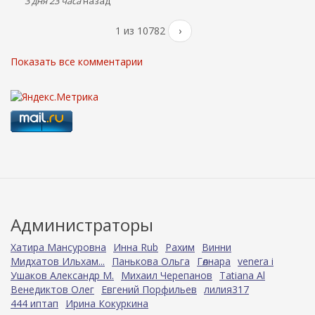
3 дня 23 часа
назад
1 из 10782
›
Показать все комментарии
Администраторы
Хатира Мансуровна
Инна Rub
Рахим
Винни
Мидхатов Ильхам...
Панькова Ольга
Гөлнара
venera i
Ушаков Александр М.
Михаил Черепанов
Tatiana Al
Венедиктов Олег
Евгений Порфильев
лилия317
444 иптап
Ирина Кокуркина