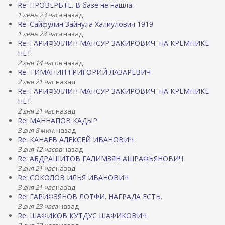
Re: ПРОВЕРЬТЕ. В базе не нашла.
1 день 23 часа
назад
Re: Сайфулин Зайнула Халиулович 1919
1 день 23 часа
назад
Re: ГАРИФУЛЛИН МАНСУР ЗАКИРОВИЧ. НА КРЕМНИКЕ
НЕТ.
2 дня 14 часов
назад
Re: ТИМАНИН ГРИГОРИЙ ЛАЗАРЕВИЧ
2 дня 21 час
назад
Re: ГАРИФУЛЛИН МАНСУР ЗАКИРОВИЧ. НА КРЕМНИКЕ
НЕТ.
2 дня 21 час
назад
Re: МАННАПОВ КАДЫР
3 дня 8 мин.
назад
Re: КАНАЕВ АЛЕКСЕЙ ИВАНОВИЧ
3 дня 12 часов
назад
Re: АБДРАШИТОВ ГАЛИМЗЯН АШРАФЬЯНОВИЧ
3 дня 21 час
назад
Re: СОКОЛОВ ИЛЬЯ ИВАНОВИЧ
3 дня 21 час
назад
Re: ГАРИФЗЯНОВ ЛОТФИ. НАГРАДА ЕСТЬ.
3 дня 23 часа
назад
Re: ШАФИКОВ КУТДУС ШАФИКОВИЧ