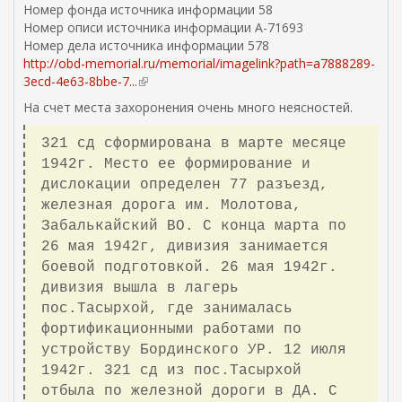
а
Номер фонда источника информации 58
)
Номер описи источника информации А-71693
Номер дела источника информации 578
http://obd-memorial.ru/memorial/imagelink?path=a7888289-
3ecd-4e63-8bbe-7...
(
в
На счет места захоронения очень много неясностей.
н
е
321 сд сформирована в марте месяце
ш
1942г. Место ее формирование и
н
дислокации определен 77 разъезд,
я
железная дорога им. Молотова,
я
с
Забалькайский ВО. С конца марта по
с
26 мая 1942г, дивизия занимается
ы
боевой подготовкой. 26 мая 1942г.
л
дивизия вышла в лагерь
к
пос.Тасырхой, где занималась
а
фортификационными работами по
)
устройству Бординского УР. 12 июля
1942г. 321 сд из пос.Тасырхой
отбыла по железной дороги в ДА. С