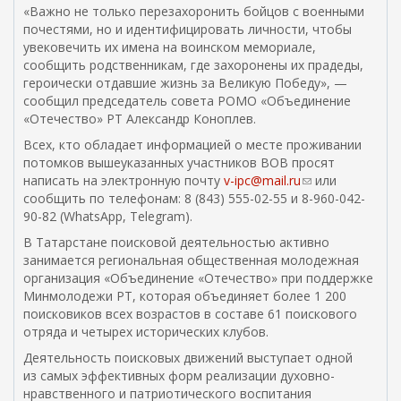
«Важно не только перезахоронить бойцов с военными
почестями, но и идентифицировать личности, чтобы
увековечить их имена на воинском мемориале,
сообщить родственникам, где захоронены их прадеды,
героически отдавшие жизнь за Великую Победу», —
сообщил председатель совета РОМО «Объединение
«Отечество» РТ Александр Коноплев.
Всех, кто обладает информацией о месте проживании
потомков вышеуказанных участников ВОВ просят
написать на электронную почту
v-ipc@mail.ru
(
или
сообщить по телефонам: 8 (843) 555-02-55 и 8-960-042-
с
90-82 (WhatsApp, Telegram).
с
ы
В Татарстане поисковой деятельностью активно
л
занимается региональная общественная молодежная
к
организация «Объединение «Отечество» при поддержке
а
Минмолодежи РТ, которая объединяет более 1 200
д
поисковиков всех возрастов в составе 61 поискового
л
отряда и четырех исторических клубов.
я
Деятельность поисковых движений выступает одной
о
из самых эффективных форм реализации духовно-
т
нравственного и патриотического воспитания
п