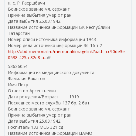
н, с. Р. Гаершбачи
Воинское звание мл. сержант
Причина выбытия умер от ран
Дата выбытия 25.03.1942
Название источника информации ВК Республики
Татарстан
Номер описи источника информации 1943
Номер дела источника информации 36-16 т.2
http://obd-memorial.ru/memorial/imagelink?path=cc90de3e-
0538-425a-82d8-a...
(
в
53636054
н
Информация из медицинского документа
е
Фамилия Вакатов
ш
Имя Петр
н
Отчество Арсентьевич
я
Дата рождения/Возраст __.__.1919
я
Последнее место службы 137 бр. 2 бат.
с
Воинское звание мл. сержант
с
Причина выбытия умер от ран
ы
Дата выбытия 25.03.1942
л
Госпиталь 133 МСБ 321 сд
к
Название источника информации ЦАМО