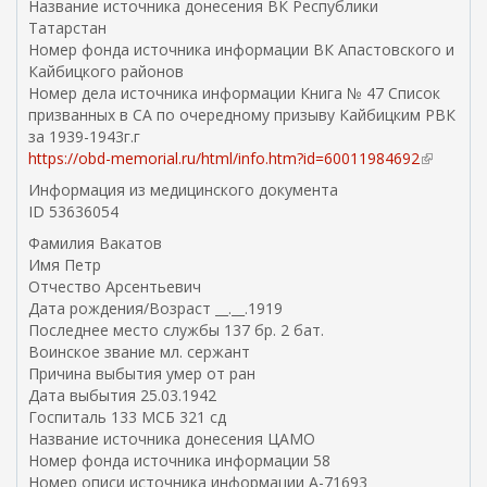
Название источника донесения ВК Республики
Татарстан
Номер фонда источника информации ВК Апастовского и
Кайбицкого районов
Номер дела источника информации Книга № 47 Список
призванных в СА по очередному призыву Кайбицким РВК
за 1939-1943г.г
https://obd-memorial.ru/html/info.htm?id=60011984692
(
в
Информация из медицинского документа
н
ID 53636054
е
Фамилия Вакатов
ш
Имя Петр
н
Отчество Арсентьевич
я
Дата рождения/Возраст __.__.1919
я
Последнее место службы 137 бр. 2 бат.
с
Воинское звание мл. сержант
с
Причина выбытия умер от ран
ы
Дата выбытия 25.03.1942
л
Госпиталь 133 МСБ 321 сд
к
Название источника донесения ЦАМО
а
Номер фонда источника информации 58
)
Номер описи источника информации А-71693