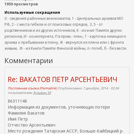
1950 просмотров
Используемые сокращения
0 - сведения районных военкоматов, 1 - Центральных архивов МО
РФ, 2 - с места гибели и от поисковых отрядов,. 3, 5 - от
родственников и из других источников, К - из книг Памяти других
регионов, И - из интернета, П в прим.- плен,. Г - карточка немецкого
архива о пребывании в плену, Ж - вернулся из плена или с фронта
живым,. Ф - из Книги Памяти Финской войны, п- погиб, б - без вести.
Комментарии
Re: ВАКАТОВ ПЕТР АРСЕНТЬЕВИЧ
Постоянная ссылка (Permalink)
Опубликовано 7 декабря, 2014 - 02:04
пользователем
Зульфар 59
86311148
Информация из документов, уточняющих потери
Фамилия Вакатов
Имя Петр
Отчество Арсентьевич
Место рождения Татарская АССР, Больше-Кайбицкий р-