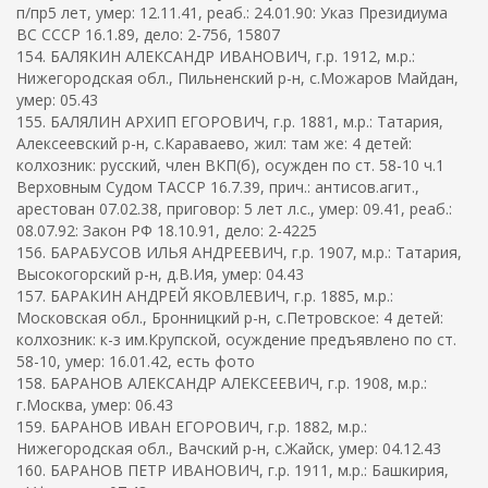
п/пр5 лет, умер: 12.11.41, реаб.: 24.01.90: Указ Президиума
ВС СССР 16.1.89, дело: 2-756, 15807
154. БАЛЯКИН АЛЕКСАНДР ИВАНОВИЧ, г.р. 1912, м.р.:
Нижегородская обл., Пильненский р-н, с.Можаров Майдан,
умер: 05.43
155. БАЛЯЛИН АРХИП ЕГОРОВИЧ, г.р. 1881, м.р.: Татария,
Алексеевский р-н, с.Караваево, жил: там же: 4 детей:
колхозник: русский, член ВКП(б), осужден по ст. 58-10 ч.1
Верховным Судом ТАССР 16.7.39, прич.: антисов.агит.,
арестован 07.02.38, приговор: 5 лет л.с., умер: 09.41, реаб.:
08.07.92: Закон РФ 18.10.91, дело: 2-4225
156. БАРАБУСОВ ИЛЬЯ АНДРЕЕВИЧ, г.р. 1907, м.р.: Татария,
Высокогорский р-н, д.В.Ия, умер: 04.43
157. БАРАКИН АНДРЕЙ ЯКОВЛЕВИЧ, г.р. 1885, м.р.:
Московская обл., Бронницкий р-н, с.Петровское: 4 детей:
колхозник: к-з им.Крупской, осуждение предъявлено по ст.
58-10, умер: 16.01.42, есть фото
158. БАРАНОВ АЛЕКСАНДР АЛЕКСЕЕВИЧ, г.р. 1908, м.р.:
г.Москва, умер: 06.43
159. БАРАНОВ ИВАН ЕГОРОВИЧ, г.р. 1882, м.р.:
Нижегородская обл., Вачский р-н, с.Жайск, умер: 04.12.43
160. БАРАНОВ ПЕТР ИВАНОВИЧ, г.р. 1911, м.р.: Башкирия,