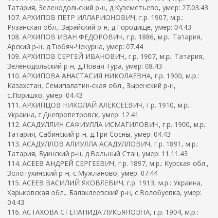
Татария, Зеленодольский р-н, д.Куземетьево, умер: 27.03.43
107. АРХИПОВ ПЕТР ИЛЛАРИОНОВИЧ, г.р. 1907, м.р.:
Рязанская обл., Зарайский р-н, д.Городище, умер: 04.43
108. АРХИПОВ ИВАН ФЕДОРОВИЧ, г.р. 1886, м.р.: Татария,
Арский р-н, д.Тюбяч-Чекурна, умер: 07.44
109. АРХИПОВ СЕРГЕЙ ИВАНОВИЧ, г.р. 1907, м.р.: Татария,
Зеленодольский р-н, д.Новая Тура, умер: 08.43
110. АРХИПОВА АНАСТАСИЯ НИКОЛАЕВНА, г.р. 1900, м.р.:
Казахстан, Семипалатин-ская обл., Зыренский р-н,
с.Поришко, умер: 04.43
111. АРХИПЦОВ НИКОЛАЙ АЛЕКСЕЕВИЧ, г.р. 1910, м.р.:
Украина, г.Днепропетровск, умер: 12.41
112. АСАДУЛЛИН САФИУЛЛА ИСМАГИЛОВИЧ, г.р. 1900, м.р.:
Татария, Сабинский р-н, д.Три Cосны, умер: 04.43
113. АСАДУЛЛОВ АЛИУЛЛА АСАДУЛЛОВИЧ, г.р. 1891, м.р.:
Татария, Буинский р-н, д.Вольный Стан, умер: 11.11.43
114. АСЕЕВ АНДРЕЙ СЕРГЕЕВИЧ, г.р. 1897, м.р.: Курская обл.,
Золотухинский р-н, с.Мужланово, умер: 07.44
115. АСЕЕВ ВАСИЛИЙ ЯКОВЛЕВИЧ, г.р. 1913, м.р.: Украина,
Харьковская обл., Балаклеевский р-н, с.Волобуевка, умер:
04.43
116. АСТАХОВА СТЕПАНИДА ЛУКЬЯНОВНА, г.р. 1904, м.р.: