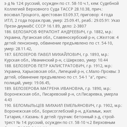
з-д № 124: русский, осужден по ст. 58-10 ч.1, кем: Судебной
Коллегией Верховного Суда ТАССР 28.10.38, прич.:
восхвал.Троцкого, арестован 03.09.37, приговор: 4 года
ИТЛ, 2 года пораж.прав, умер: 25.09.41, реаб.: 29.05.91: Указ
Прези-диумаВС СССР 16.1.89, дело: 2-3807
186. БЕЛОЗАРОВ ФЕРАПОНТ АНДРЕЕВИЧ, г.р. 1882, м.р.:
Украина, Луганская обл., Славяносербский р-н, с.Желтов: 4
детей: пенсионер, обвинение предъявлено по ст. 54-10,
умер: 28.11.42,
187. БЕЛОЗЕРОВ ПАВЕЛ МИХАЙЛОВИЧ, г.р. 1893, м.р.:
Курская обл., Иванинский р-н, с.Ширково, умер: 10.44
188. БЕЛОЗЕРОВ ПЕТР КАЛИСТРАТОВИЧ, г.р. 1912, м.р.:
Украина, Харьковская обл., Липецкий р-н, с.Мало-Прохвы: 3
детей, обвинение предъявлено по ст. 54-1 "а", прич.:
полицай, умер: 19.06.45,
189. БЕЛОЗЕРОВА МАТРЕНА ИВАНОВНА, г.р. 1890, м.р.:
Воронежская обл., Писаревский р-н, сл.Писаревка, умерла
4.43
190. БЕЛОМЫЛЬЦЕВ МИХАИЛ ЕМЕЛЬЯНОВИЧ, г.р. 1902, м.р.:
Воронежская обл., Борисоглебский р-н, д.Калмык, жил:
Татария, г.Казань: 6 детей: грузчик: бетонный з-д, строй-
трест № 14: русский, осужден по ст. 58-10 ч.2 Верховным