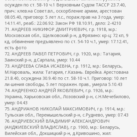
осужден по ст. 58-10 ч.1 Верховным Судом ТАССР 23.7.40,
прич.: клев.на Совет.вл., оскорбление армии, арестован
08.05.40, приговор: 5 лет л.с., пораж.прав на 3 года, умер:
14.11.41, реаб.: 22.06.92: Закон РФ 18.10.91, дело: 2-4210
71. АНДРЕЕВ НИКИФОР ДМИТРИЕВИЧ, г.р. 1918, м.р.:
Московская обл., Щелковский р-н, д.Фрязино: кр-ц: 72 кп, 9
кд, обвинение предъявлено по ст. 54-10 ч.1, умер: 17.12.41,
есть фото
72. АНДРЕЕВ ПАВЕЛ ПЕТРОВИЧ, г.р. 1920, м.р.: Татария,
Заинский р-н, д.Сарпала, умер: 10.44
73. АНДРЕЕВА СЛАВА ИСАЕВНА, г.р. 1912, м.р.: Беларусь,
М.Нароваль, жила: Татария, г.Казань. Еврейка. Арестована
21.8.40, осуждена 30.9.40 по ст. 58-10 ч.1. Приговор: 10 лет
ли-шения свободы, 5 лет поражен. прав., умерла 5.10.43
74. АНДРЕЕНКО АНДРЕЙ ЯКОВЛЕВИЧ, г.р. 1926, м.р.:
Украина, Харьковская обл., Лозовский р-н, с.Н.Мечебилово,
умер: 04.43
75. АНДРИАНОВ НИКОЛАЙ МАКСИМОВИЧ, г.р. 1914, м.р.:
Тульская обл., Перемышельский р-н, с.Руднево, умер: 07.43
76. АНДРИЕВСКИЙ ВЛАДИМИР АЛЕКСАНДРОВИЧ
(АНДЖИЕВСКИЙ ВЛАДИСЛАВ), г.р. 1900, м.р.: Беларусь,
Вилейская обл., Докшицкий р-н, д.Кривошино, жил: