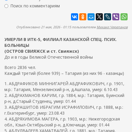
ж
р
Поиск по комментариям
а
м
н
Найти
а
и
ю
п
Опубликовано 21 мая, 2026 - 01:15 пользователем
Михаил Черепанов
о
УМЕРЛИ В ИТК-5, ФИЛИАЛ КАЗАНСКОЙ СПЕЦ. ПСИХ.
и
БОЛЬНИЦЫ
с
(ОСТРОВ СВИЯЖСК и ст. Свияжск)
к
До и в годы Великой Отечественной войны
а
Всего 2836 чел.
Каждый третий (более 939) – Татария (из них 96 - казанцы)
1. АБДРАФИКОВ МИННИГАРЕЙ АБДРАФИКОВИЧ, г.р. 1901,
м.р.: Татария, Мензелинский р-н, д.Ашпала, умер: 6.10.43
2. АБДРАХМАНОВ КАРИМ, г.р. 1884, м.р.: Татария, Буинский
р-н, д.Старый Студенец, умер: 01.44
3. АБДРАШИТОВ ИБРАГИМ ИСРАФИЛОВИЧ, г.р. 1888, м.р.:
г.Екатеринбург, умер: 23.08.43
4. АБДРЯХИМОВА МАГЕРА, г.р. 1903, м.р.: Нижегородская
обл., Кзыл-Октябрьский р-н, д.Ключищи, умер: 01.44
5. АБДУЛВАЛЕЕВ ХАМАТВАЛЕЙ, г.р. 1881, м.р.: Татария,