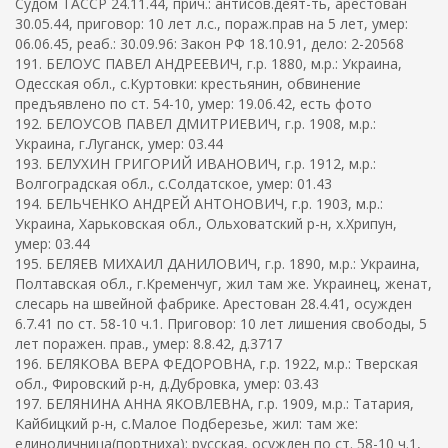
Судом ТАССР 24.11.44, прич.: антисов.деят-ть, арестован
30.05.44, приговор: 10 лет л.с., пораж.прав на 5 лет, умер:
06.06.45, реаб.: 30.09.96: Закон РФ 18.10.91, дело: 2-20568
191. БЕЛОУС ПАВЕЛ АНДРЕЕВИЧ, г.р. 1880, м.р.: Украина,
Одесская обл., с.Куртовки: крестьянин, обвинение
предъявлено по ст. 54-10, умер: 19.06.42, есть фото
192. БЕЛОУСОВ ПАВЕЛ ДМИТРИЕВИЧ, г.р. 1908, м.р.:
Украина, г.Луганск, умер: 03.44
193. БЕЛУХИН ГРИГОРИЙ ИВАНОВИЧ, г.р. 1912, м.р.:
Волгоградская обл., с.Солдатское, умер: 01.43
194. БЕЛЬЧЕНКО АНДРЕЙ АНТОНОВИЧ, г.р. 1903, м.р.:
Украина, Харьковская обл., Ольховатский р-н, х.Хрипун,
умер: 03.44
195. БЕЛЯЕВ МИХАИЛ ДАНИЛОВИЧ, г.р. 1890, м.р.: Украина,
Полтавская обл., г.Кременчуг, жил там же. Украинец, женат,
слесарь на швейной фабрике. Арестован 28.4.41, осужден
6.7.41 по ст. 58-10 ч.1. Приговор: 10 лет лишения свободы, 5
лет поражен. прав., умер: 8.8.42, д.3717
196. БЕЛЯКОВА ВЕРА ФЕДОРОВНА, г.р. 1922, м.р.: Тверская
обл., Фировский р-н, д.Дубровка, умер: 03.43
197. БЕЛЯНИНА АННА ЯКОВЛЕВНА, г.р. 1909, м.р.: Татария,
Кайбицкий р-н, с.Малое Подберезье, жил: там же:
единоличница(портниха): русская, осужден по ст. 58-10 ч.1,