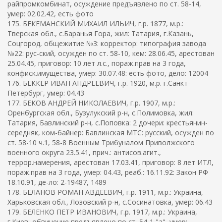
райпромкомбинат, осуждение предъявлено по ст. 58-14,
умер: 02.02.42, есть фото
175. БЕКЕМАНСКИЙ МИХАИЛ ИЛЬИЧ, г.р. 1877, м.р.:
Тверская обл., с.Баранья Гора, жил: Татария, г.Казань,
Соцгород, общежитие №3: корректор: типография завода
№22: рус-ский, осужден по ст. 58-10, кем: 28.06.45, арестован
25.04.45, приговор: 10 лет л.с., пораж.прав на 3 года,
конфиск.имущества, умер: 30.07.48: есть фото, дело: 12004
176. БЕККЕР ИВАН АНДРЕЕВИЧ, г.р. 1920, м.р. г.Санкт-
Петербург, умер: 04.43
177. БЕКОВ АНДРЕЙ НИКОЛАЕВИЧ, г.р. 1907, м.р.:
Оренбургская обл., Бузулукский р-н, с.Полимовка, жил:
Татария, Бавлинский р-н, с.Поповка: 2 дочери: крестьянин-
середняк, ком-байнер: Бавлинская МТС: русский, осужден по
ст. 58-10 ч.1, 58-8 Военным Трибуналом Приволжского
военного округа 23.5.41, прич.: антисов.агит.,
террор.намерения, арестован 17.03.41, приговор: 8 лет ИТЛ,
пораж.прав на 3 года, умер: 04.43, реаб.: 16.11.92: Закон РФ
18.10.91, де-ло: 2-19487, 1489
178. БЕЛАНОВ РОМАН АВДЕЕВИЧ, г.р. 1911, м.р.: Украина,
Харьковская обл., Лозовский р-н, с.Сосинатовка, умер: 06.43
179. БЕЛЕНКО ПЕТР ИВАНОВИЧ, г.р. 1917, м.р.: Украина,
г.Киев, обвинение предъявлено по ст. 54-1 "а", умер: