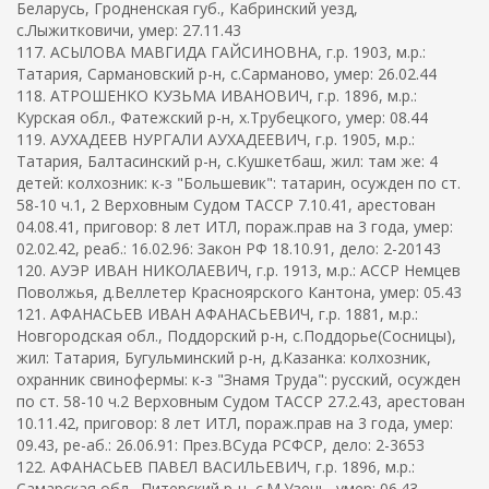
Беларусь, Гродненская губ., Кабринский уезд,
с.Лыжитковичи, умер: 27.11.43
117. АСЫЛОВА МАВГИДА ГАЙСИНОВНА, г.р. 1903, м.р.:
Татария, Сармановский р-н, с.Сарманово, умер: 26.02.44
118. АТРОШЕНКО КУЗЬМА ИВАНОВИЧ, г.р. 1896, м.р.:
Курская обл., Фатежский р-н, х.Трубецкого, умер: 08.44
119. АУХАДЕЕВ НУРГАЛИ АУХАДЕЕВИЧ, г.р. 1905, м.р.:
Татария, Балтасинский р-н, с.Кушкетбаш, жил: там же: 4
детей: колхозник: к-з "Большевик": татарин, осужден по ст.
58-10 ч.1, 2 Верховным Судом ТАССР 7.10.41, арестован
04.08.41, приговор: 8 лет ИТЛ, пораж.прав на 3 года, умер:
02.02.42, реаб.: 16.02.96: Закон РФ 18.10.91, дело: 2-20143
120. АУЭР ИВАН НИКОЛАЕВИЧ, г.р. 1913, м.р.: АССР Немцев
Поволжья, д.Веллетер Красноярского Кантона, умер: 05.43
121. АФАНАСЬЕВ ИВАН АФАНАСЬЕВИЧ, г.р. 1881, м.р.:
Новгородская обл., Поддорский р-н, с.Поддорье(Сосницы),
жил: Татария, Бугульминский р-н, д.Казанка: колхозник,
охранник свинофермы: к-з "Знамя Труда": русский, осужден
по ст. 58-10 ч.2 Верховным Судом ТАССР 27.2.43, арестован
10.11.42, приговор: 8 лет ИТЛ, пораж.прав на 3 года, умер:
09.43, ре-аб.: 26.06.91: През.ВСуда РСФСР, дело: 2-3653
122. АФАНАСЬЕВ ПАВЕЛ ВАСИЛЬЕВИЧ, г.р. 1896, м.р.:
Самарская обл., Питерский р-н, с.М.Узень, умер: 06.43