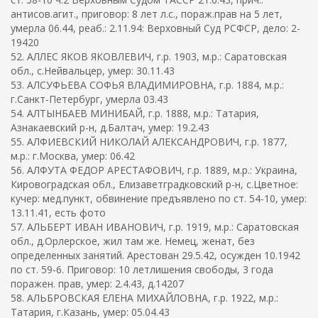
антисов.агит., приговор: 8 лет л.с., пораж.прав на 5 лет,
умерла 06.44, реаб.: 2.11.94: Верховный Суд РСФСР, дело: 2-
19420
52. АЛЛЕС ЯКОВ ЯКОВЛЕВИЧ, г.р. 1903, м.р.: Саратовская
обл., с.Нейвальцер, умер: 30.11.43
53. АЛСУФЬЕВА СОФЬЯ ВЛАДИМИРОВНА, г.р. 1884, м.р.:
г.Санкт-Петербург, умерла 03.43
54. АЛТЫНБАЕВ МИНИБАЙ, г.р. 1888, м.р.: Татария,
Азнакаевский р-н, д.Балтач, умер: 19.2.43
55. АЛФИЕВСКИЙ НИКОЛАЙ АЛЕКСАНДРОВИЧ, г.р. 1877,
м.р.: г.Москва, умер: 06.42
56. АЛФУТА ФЕДОР АРЕСТАФОВИЧ, г.р. 1889, м.р.: Украина,
Кировоградская обл., Елизаветградковский р-н, с.Цветное:
кучер: мед.пункт, обвинение предъявлено по ст. 54-10, умер:
13.11.41, есть фото
57. АЛЬБЕРТ ИВАН ИВАНОВИЧ, г.р. 1919, м.р.: Саратовская
обл., д.Орлерское, жил там же. Немец, женат, без
определенных занятий. Арестован 29.5.42, осужден 10.1942
по ст. 59-6. Приговор: 10 летлишения свободы, 3 года
поражен. прав, умер: 2.4.43, д.14207
58. АЛЬБРОВСКАЯ ЕЛЕНА МИХАЙЛОВНА, г.р. 1922, м.р.:
Татария, г.Казань, умер: 05.04.43