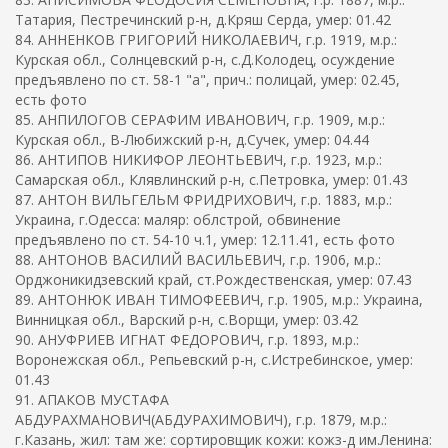
Татария, Пестречинский р-н, д.Кряш Серда, умер: 01.42
84. АННЕНКОВ ГРИГОРИЙ НИКОЛАЕВИЧ, г.р. 1919, м.р.:
Курская обл., Солнцевский р-н, с.Д.Колодец, осуждение
предъявлено по ст. 58-1 "а", прич.: полицай, умер: 02.45,
есть фото
85. АНПИЛОГОВ СЕРАФИМ ИВАНОВИЧ, г.р. 1909, м.р.:
Курская обл., В-Любижский р-н, д.Сучек, умер: 04.44
86. АНТИПОВ НИКИФОР ЛЕОНТЬЕВИЧ, г.р. 1923, м.р.:
Самарская обл., Клявлинский р-н, с.Петровка, умер: 01.43
87. АНТОН ВИЛЬГЕЛЬМ ФРИДРИХОВИЧ, г.р. 1883, м.р.:
Украина, г.Одесса: маляр: облстрой, обвинение
предъявлено по ст. 54-10 ч.1, умер: 12.11.41, есть фото
88. АНТОНОВ ВАСИЛИЙ ВАСИЛЬЕВИЧ, г.р. 1906, м.р.:
Орджоникидзевский край, ст.Рождественская, умер: 07.43
89. АНТОНЮК ИВАН ТИМОФЕЕВИЧ, г.р. 1905, м.р.: Украина,
Винницкая обл., Варский р-н, с.Ворщи, умер: 03.42
90. АНУФРИЕВ ИГНАТ ФЕДОРОВИЧ, г.р. 1893, м.р.:
Воронежская обл., Репьевский р-н, с.Истребинское, умер:
01.43
91. АПАКОВ МУСТАФА
АБДУРАХМАНОВИЧ(АБДУРАХИМОВИЧ), г.р. 1879, м.р.:
г.Казань, жил: там же: сортировщик кожи: кожз-д им.Ленина: