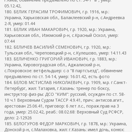
05.12.42,
180. БЕЛИК ГЕРАСИМ ТРОФИМОВИЧ, г.р. 1916, м.р.:
Украина, Харьковская обл., Балаклеевский р-н, с.Андреевка
2-Я, умер: 01.44
181. БЕЛИК ИВАН МАКАРОВИЧ, г.р. 1920, м.р.: Украина,
Харьковская обл., Изюмский р-н, с.Красный Оскол, умер:
07.44
182. БЕЛИЧЕВ ВАСИЛИЙ СЕМЕНОВИЧ, г.р. 1920, м.р.:
Тульская обл., Череповецкий р-н, с.Кулешово, умер: 14.11.43
183. БЕЛИЧЕНКО ГРИГОРИЙ ИВАНОВИЧ, г.р. 1883, м.р.:
Украина, Кировоградская обл., Аджалиский р-н,
с.Покровское: ветфельдшер: с-з "8 партсъезд", обвинение
предъявлено по ст. 54-14, умер: 16.01.42, есть фото
184. БЕЛОВ МСТИСЛАВ НИКОЛАЕВИЧ, г.р. 1909, м.р. г.Санкт-
Петербург, жил: Татария, г.Казань: тренер по боксу,
инструктор физ-ры: ДСО "КИМ": русский, осужден по ст. 58-
10 ч.1 Верховным Судом ТАССР 4.9.41, прич.: антисов.агит.,
арестован 25.06.41, приговор: 6 лет л.с., пораж.прав на 3
года, умер: 25.02.42, реаб.: 08.02.68: Верховный Суд РСФСР,
дело: 2-12926
185. БЕЛОГУРОВ ФЕДОР МАРКОВИЧ, г.р. 1878, м.р.: Украина,
Донской р-н, с.Малаховка, жил: г.Казань: имел дочь, конюх: