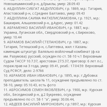
Новошешминский р-н, д.Ерыклы, умер: 28.09.43
6. АБДУЛЛИН СИБГАТ АБДУЛЛОВИЧ, г.р. 1869, м.р.: Татария,
Апастовский р-н, с.Среднее Балтаево, умер: 09.43
7. АБДУЛЛИНА САИМА ФАТХЕЛИСЛАМОВНА, г.р. 1921, м.р.:
Башкирия, Альшеевский р-н, д.Аурес, умер: 01.42
8. АБРАМЕНКО ВАСИЛИЙ ИВАНОВИЧ, г.р. 1887, м.р.:
Украина, Луганская обл., Свердловский р-н, с.Бирюково,
умер: 10.44
9. АБРАМОВ ВАСИЛИЙ СТЕПАНОВИЧ, г.р. 1887, м.р.:
Татария, Тетюшский р-н, с.Лаптевка, жил: г.Казань:
каменщик-штукатур: Валяльно-войлочный комбинат (ф-ка
им. Разумова): русский, осужден по ст. 58-10 ч.1 Верховным
Судом ТАССР 10.7.37, арестован 27.5.37, приговор: 6 лет л.с.,
пораж.прав на 3 года, умер: 09.41, реаб.: 17.04.59: Верховный
Суд РСФСР, дело: 2-9766
10. АБРАМОВ ИВАН ИВАНОВИЧ, г.р. 1895, м.р.: г.Дубовка:
преподаватель: школа № 11, осуждение предъявлено по ст.
58-10, умер: 05.10.43, есть фото
11. АБРОСИМОВ СЕМЕН ЯКОВЛЕВИЧ, г.р. 1900, м.р.: Курская
обл., Бесединский р-н, д.2 Букреево, осуждение
предъявлено по ст. 58-1 "а", умер: 30.06.44,
12. АВДЕЕВ ВАСИЛИЙ МИРОНОВИЧ, г.р.:1897, м.р.: Курская