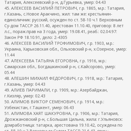
Татария, Алексеевский р-н, д.Гурьевка, умер: 04.43
45. АЛЕКСЕЕВ ВАСИЛИЙ ПЕТРОВИЧ, г.р. 1865, м.р.: Татария,
г.Казань, с.Новое Аракчино, жил: там же: крестьянин-
единоличник: русский, осужден по ст. 58-10 ч.1 Верховным
Су-дом ТАССР 26.11.40, арестован 11.10.40, приговор: 8 лет
л.с., пораж.прав на 3 года, умер: 19.08.41, реаб.: 02.04.97:
Закон РФ 18.10.91, дело: 2-4305
46. АЛЕКСЕЕВ ВАСИЛИЙ ТРОФИМОВИЧ, г.р. 1903, м.р.:
Украина, Харьковская обл., Ольховский р-н, х.Озерное, умер:
11.44
47. АЛЕКСЕЕВА ТАТЬЯНА ЕГОРОВНА, г.р. 1916, м.р.:
Самарская обл., Богдашкинский р-н, с.Кайсорово, умер:
05.44
48. АЛЕШИН МИХАИЛ ФЕДОРОВИЧ, г.р. 1918, м.р.: Татария,
г.Казань, умер: 04.43
49. АЛИЕВ ПАРИМАЛИ, г.р. 1909, м.р.: Азербайджан,
г.Кизляр, умер: 02.43
50. АЛИМОВ ВИКТОР СЕМЕНОВИЧ, г.р. 1914, м.р.:
Узбекистан, г.Ташкент, умер: 06.43
51. АЛИМОВА ХАЯТ ШАКУРОВНА, г.р. 1906, м.р.: Татария,
Дрожжановский р-н, с.Большая Цильна, жила: г.Ульяновск:
домработница: татарка, арестована 19.10.42, осуждена по
ст. 58-10 ч.2 Верховным Судом ТАССР 21.6.43, прич.: