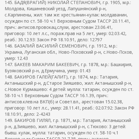
145. БАДЯ(ВРАГИЙ) НИКОЛАЙ СТЕПАНОВИЧ, г.р. 1905, м.р.:
Молдова, Кишиневский уезд, Лапушнянский р-н,
с.Карпинены, жил: там же: крестьянин-кулак: молдаванин,
осужден по ст. 58-10 ч.1 Верховным Судом ТАССР 20.11.41,
прич.: антисов.провокац.слухи, арестован 23.06.41,
приговор: 10 лет л.с., пораж.прав на 5 лет, умер: 02.03.42,
реаб.: 30.12.93: Закон РФ 18.10.91, дело: 12797
146. БАЗАЛИЙ ВАСИЛИЙ СЕМЕНОВИЧ, г.р. 1912, м.р.:
Украина, Луганская обл., Ново-Псковский р-н, с.Ново-Псков,
умер: 12.43
147. БАКЕЕВ МАКАРИМ БАКЕЕВИЧ, г.р. 1878, м.р.: Башкирия,
Бузяковский р-н, д.Ермучина, умер: 01.43
148. БАКИРОВ ГАЛЕЙ(ГАЛИТ), г.р. 1874, м.р.: Татария,
Актанышский р-н, д.Старое Зияшево, жил: Актанышский р-н,
с.Новое Курмашево: 4 детей: мулла: татарин, осужден по ст.
58-10 ч.1 Верховным Судом ТАССР 16.1.39, прич.:
антисов.клев.на ВКП(б) и Совет.вл., арестован 15.02.38,
приговор: 10 лет л.с., умер: 28.11.41, реаб.: 02.07.92: Закон РФ
18.10.91, дело: 2-4243
149. БАКИРОВ ГИЛЯЛ, г.р. 1871, м.р.: Татария, Актанышский
р-н, д.Зияшево, жил: Актанышский р-н, с.Тюково: 3 детей:
бывш. кулак, мулла: татарин, осужден по ст. 58-10 ч.1
Верхов-ным Судом ТАССР 21.7.38, прич.: антисов.,