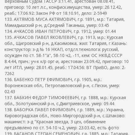
Верховным Судом ТАССР 3.11.41, арестован 08.08.41,
приговор: 10 лет л.с., конфиск.имущества, умер: 26.12.42,
реаб.: 17.06.92: Закон РФ от 18.10.91, дело: 2-5949
133. АХТЯМОВ МУСА АХТЯМОВИЧ, г.р. 1891, м.р.: Татария,
Мамадышский р-н, д.Средний Таканыш, умер: 03.45
134. АЧКАСОВ ИВАН ПЕТРОВИЧ, г.р. 1912, умер: 01.44
135. АЧКАСОВ ПАВЕЛ ЯКОВЛЕВИЧ, г.р. 1913, м.р.: Курская
обл., Щигровский р-н, д.Касимовка, жил: Татария, г.Казань:
конструктор: з-д № 16 НКАП, отд.гл.технолога: русский,
осужден по ст. 58-1"а", 58-10 ч2, -11, кем: ОС НКВД СССР
8.4.44, прич.: уч-к к/р орг-и, арестован 23.09.42, приговор: 10
лет ИТЛ, умер: 28.01.45, реаб.: 17.04.56: ВТ ПриВО, дело: 2-
7262
136. БАБЕНКО ПЕТР ЕФИМОВИЧ, г.р. 1905, м.р.:
Воронежская обл., Петропавловский р-н, с.Пески, умер:
02.43
137. БАБКИН ФЕДОР ТИМОФЕЕВИЧ, г.р. 1888, м.р.: Курская
обл., Золотухинский р-н, с.Дмитриевское, умер: 09.44
138. БАБОРКА ПАВЕЛ ЕФИМОВИЧ, г.р. 1889, м.р.: Украина,
Кировоградская обл., Ново-Миргородский р-н, с.Шпаково:
машинист: з-д "Красная звезда, 3 цех, обвинение
предъявлено по ст. 54-10 ч.2, умер: 23.03.42, есть фото
139. БАГАНОВ СТЕПАН СЕМЕНОВИЧ, г.р. 1885, м.р.: Татария,