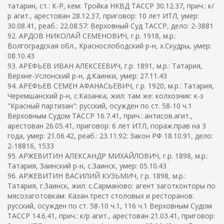
татарин, ст.: К-Р, кем: Тройка НКВД ТАССР 30.12.37, прич.: к/
р агит., арестован 28.12.37, приговор: 10 лет ИТЛ, умер:
30.08.41, реаб.: 22.08.57: Верховный Суд ТАССР, дело: 2-3881
92. АРДОВ НИКОЛАЙ СЕМЕНОВИЧ, г.р. 1918, м.р.:
Волгоградская обл., Краснослободский р-н, х.Скудры, умер:
08.10.43
93. АРЕФЬЕВ ИВАН АЛЕКСЕЕВИЧ, г.р. 1891, м.р.: Татария,
Верхне-Услонский р-н, д.Каинки, умер: 27.11.43
94. АРЕФЬЕВ СЕМЕН АФАНАСЬЕВИЧ, г.р. 1920, м.р.: Татария,
Черемшанский р-н, с.Казанка, жил: там же: колхозник: к-з
"Красный партизан": русский, осужден по ст. 58-10 ч.1
Верховным Судом ТАССР 16.7.41, прич.: антисов.агит.,
арестован 26.05.41, приговор: 6 лет ИТЛ, пораж.прав на 3
года, умер: 21.06.42, реаб.: 23.11.92: Закон РФ 18.10.91, дело:
2-18816, 1533
95. АРЖЕВИТИН АЛЕКСАНДР МИХАЙЛОВИЧ, г.р. 1898, м.р.:
Татария, Заинский р-н, с.Заинск, умер: 05.10.43
96. АРЖЕВИТИН ВАСИЛИЙ КУЗЬМИЧ, г.р. 1898, м.р.:
Татария, г.Заинск, жил: с.Сарманово: агент заготконторы по
мясозаготовкам: Казан.трест столовых и ресторанов:
русский, осужден по ст. 58-10 ч.1, 116 ч.1 Верховным Судом
ТАССР 14.6.41, прич.: к/р агит., арестован 21.03.41, приговор: