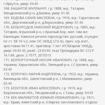
г.Иркутск, умер: 04.43
168. БАШАРОВ МУЛЛАНУР, г.р. 1888, м.р.: Татария,
Менделеевский р-н, д.Бизяки, умер: 01.45
169. БЕДОВА САХИБ МАСЕЕВНА, г.р. 1916, м.р.: Саратовская
обл., Дергачевский р-н, д.Верхозовка, умер: 01.43
170. БЕЗБОРОДОВ НИКОЛАЙ ФЕДОРОВИЧ, г.р. 1885, м.р.:
Татария, Агрызский р-н, с.Красный Бор, жил: там же:
бакенщик: Камское речное пароходство: русский, осужден
по ст. 58-10 ч.2, кем: ОС НКВД 27.6.42, прич.: к/р агит.,
арестован 06.11.41, приговор: 7 лет ИТЛ(Карлаг НКВД),
умер: 09.05.43, реаб.: 23.03.90: Указ Президиума ВС СССР
16.1.89, дело: 2-7577, 2073515
171. БЕЗПОРТОЧНЫЙ ИОСИФ ИВАНОВИЧ, г.р. 1898, м.р.:
Украина, Харьковская обл., Липецкий р-н, с.Стрелига, умер:
03.43
172. БЕЗРУЧКО МАРИЯ АНДРЕЕВНА, г.р. 1923, м.р.: Украина,
Винницкая обл., Шепетовский р-н, с.Малеванное, умер:
05.43
173. БЕЗУГЛОВ ИВАН АЛЕКСЕЕВИЧ, г.р. 1919, м.р.:
Воронежская обл., Писаревский р-н, с.Талы, умер: 04.43
174. БЕК-МАЛИБЕТОВ ИЗМАИЛ ИЗМАИЛОВИЧ, г.р. 1911,
м.р.: Крым, Ахметский р-н, п.Киргиз: нач.планового отдела: