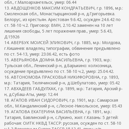
обл., г.Малоархангельск, умер: 06.44
13. АВДОЩЕНКОВ МАКСИМ КОНДРАТЬЕВИЧ, г.р. 1896, м.р.:
Смоленская обл., Монастырщинский р-н, д.Григорьевка.
Белорус, из крестьян. Арестован 9.6.42, осужден 24.6.42 по
ст. 58-10 ч.2. Приговор: ВМН, 2.10.42 заменен на 10 лет
лишения свободы, 5 лет поражения прав., умер: 5.6.43,
Д.15926
14. АВЕРБУК МОИСЕЙ ЭЛИКОВИЧ, г.р. 1885, м.р.: Молдова,
г.Кишинев: владелец типографии, обвинение предъявлено
по ст. 54-13, умер: 23.06.42, есть фото
15. АВЕРЬЯНОВА ДОМНА ВАСИЛЬЕВНА, г.р. 1903, м.р.:
Тульская обл., Ленинский р-н, д.Барыкино: колхозница,
осуждение предъявлено по ст. 58-10 ч.2, умер: 25.04.42.
16. АВТОНОМОВА ПРАСКОВЬЯ НИКИФОРОВНА, г.р. 1893,
м.р.: Татария, Тюлячинский р-н, д.Шебулатово, умер: 05.42
17. АВХАДЕЕВ ГАБДУЛХАК, г.р. 1899, м.р.: Татария, Арский р-
н, д.Субаш-Аты, умер: 12.44
18. АГАПОВ ИВАН СИДОРОВИЧ, г.р. 1901, м.р.: Самарская
обл., М.Кандалинский р-н, с.Лесное-Никольское, умер: 05.43
19. АГАПОВА ЕКАТЕРИНА ВАСИЛЬЕВНА, г.р. 1891, м.р.:
Татария, Бавлинский р-н, с.Лукино, жил: г.Казань: 5 детей:
рабочая: ОИТК НКВД ТАССР: русская, осужден по ст. 58-10
ч.1,2 Верховным Судом ТАССР 18.12.41, прич.: к/р,