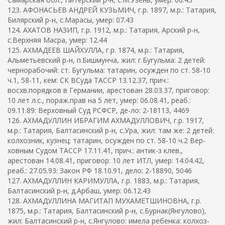
123. АФОНАСЬЕВ АНДРЕЙ КУЗЬМИЧ, г.р. 1897, м.р.: Татария,
Билярский р-н, с.Марасы, умер: 07.43
124. АХАТОВ НАЗИП, г.р. 1912, м.р.: Татария, Арский р-н,
с.Верхняя Масра, умер: 12.44
125. АХМАДЕЕВ ШАЙХУЛЛА, г.р. 1874, м.р.: Татария,
Альметьевский р-н, п.Бишмунча, жил: г.Бугульма: 2 детей:
чернорабочий: ст. Бугульма: татарин, осужден по ст. 58-10
ч.1, 58-11, кем: СК ВСуда ТАССР 13.12.37, прич.:
восхв.порядков в Германии, арестован 28.03.37, приговор:
10 лет л.с., пораж.прав на 5 лет, умер: 06.08.41, реаб.:
09.11.89: Верховный Суд РСФСР, де-ло: 2-18113, 4469
126. АХМАДУЛЛИН ИБРАГИМ АХМАДУЛЛОВИЧ, г.р. 1917,
м.р.: Татария, Балтасинский р-н, с.Ура, жил: там же: 2 детей:
колхозник, кузнец: татарин, осужден по ст. 58-10 ч.2 Вер-
ховным Судом ТАССР 17.11.41, прич.: антик-з клев.,
арестован 14.08.41, приговор: 10 лет ИТЛ, умер: 14.04.42,
реаб.: 27.05.93: Закон РФ 18.10.91, дело: 2-18890, 5046
127. АХМАДУЛЛИН КАРИМУЛЛА, г.р. 1883, м.р.: Татария,
Балтасинский р-н, д.Арбаш, умер: 06.12.43
128. АХМАДУЛЛИНА МАГИТАП МУХАМЕТШИНОВНА, г.р.
1875, м.р.: Татария, Балтасинский р-н, с.Бурнак(Янгулово),
жил: Балтасинский р-н, с.Янгулово: имела ребенка: колхоз-