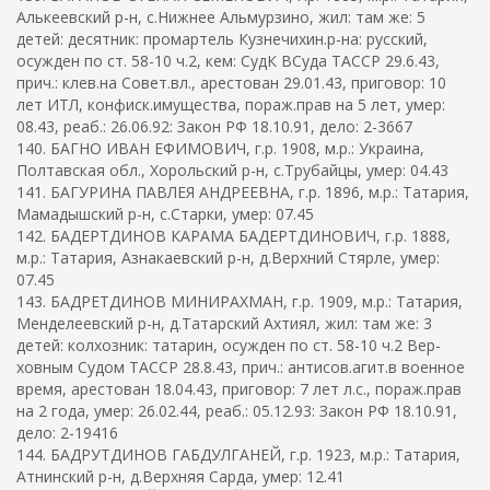
Алькеевский р-н, с.Нижнее Альмурзино, жил: там же: 5
детей: десятник: промартель Кузнечихин.р-на: русский,
осужден по ст. 58-10 ч.2, кем: СудК ВСуда ТАССР 29.6.43,
прич.: клев.на Совет.вл., арестован 29.01.43, приговор: 10
лет ИТЛ, конфиск.имущества, пораж.прав на 5 лет, умер:
08.43, реаб.: 26.06.92: Закон РФ 18.10.91, дело: 2-3667
140. БАГНО ИВАН ЕФИМОВИЧ, г.р. 1908, м.р.: Украина,
Полтавская обл., Хорольский р-н, с.Трубайцы, умер: 04.43
141. БАГУРИНА ПАВЛЕЯ АНДРЕЕВНА, г.р. 1896, м.р.: Татария,
Мамадышский р-н, с.Старки, умер: 07.45
142. БАДЕРТДИНОВ КАРАМА БАДЕРТДИНОВИЧ, г.р. 1888,
м.р.: Татария, Азнакаевский р-н, д.Верхний Стярле, умер:
07.45
143. БАДРЕТДИНОВ МИНИРАХМАН, г.р. 1909, м.р.: Татария,
Менделеевский р-н, д.Татарский Ахтиял, жил: там же: 3
детей: колхозник: татарин, осужден по ст. 58-10 ч.2 Вер-
ховным Судом ТАССР 28.8.43, прич.: антисов.агит.в военное
время, арестован 18.04.43, приговор: 7 лет л.с., пораж.прав
на 2 года, умер: 26.02.44, реаб.: 05.12.93: Закон РФ 18.10.91,
дело: 2-19416
144. БАДРУТДИНОВ ГАБДУЛГАНЕЙ, г.р. 1923, м.р.: Татария,
Атнинский р-н, д.Верхняя Сарда, умер: 12.41