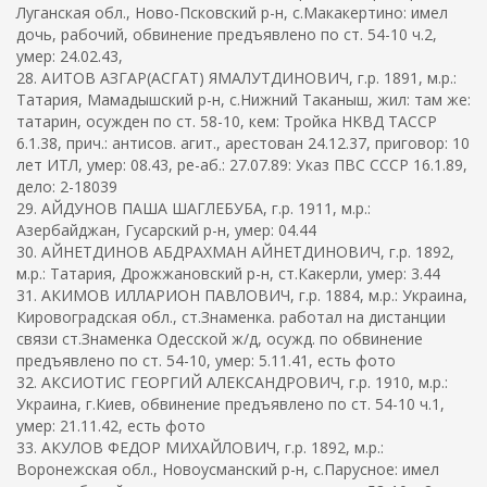
Луганская обл., Ново-Псковский р-н, с.Макакертино: имел
дочь, рабочий, обвинение предъявлено по ст. 54-10 ч.2,
умер: 24.02.43,
28. АИТОВ АЗГАР(АСГАТ) ЯМАЛУТДИНОВИЧ, г.р. 1891, м.р.:
Татария, Мамадышский р-н, с.Нижний Таканыш, жил: там же:
татарин, осужден по ст. 58-10, кем: Тройка НКВД ТАССР
6.1.38, прич.: антисов. агит., арестован 24.12.37, приговор: 10
лет ИТЛ, умер: 08.43, ре-аб.: 27.07.89: Указ ПВС СССР 16.1.89,
дело: 2-18039
29. АЙДУНОВ ПАША ШАГЛЕБУБА, г.р. 1911, м.р.:
Азербайджан, Гусарский р-н, умер: 04.44
30. АЙНЕТДИНОВ АБДРАХМАН АЙНЕТДИНОВИЧ, г.р. 1892,
м.р.: Татария, Дрожжановский р-н, ст.Какерли, умер: 3.44
31. АКИМОВ ИЛЛАРИОН ПАВЛОВИЧ, г.р. 1884, м.р.: Украина,
Кировоградская обл., ст.Знаменка. работал на дистанции
связи ст.Знаменка Одесской ж/д, осужд. по обвинение
предъявлено по ст. 54-10, умер: 5.11.41, есть фото
32. АКСИОТИС ГЕОРГИЙ АЛЕКСАНДРОВИЧ, г.р. 1910, м.р.:
Украина, г.Киев, обвинение предъявлено по ст. 54-10 ч.1,
умер: 21.11.42, есть фото
33. АКУЛОВ ФЕДОР МИХАЙЛОВИЧ, г.р. 1892, м.р.:
Воронежская обл., Новоусманский р-н, с.Парусное: имел