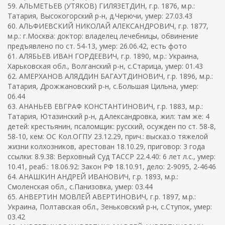
59. АЛЬМЕТЬЕВ (УТЯКОВ) ГИЛЯЗЕТДИН, г.р. 1876, м.р.:
Татария, Высокогорский р-н, д.Черючи, умер: 27.03.43
60. АЛЬФИЕВСКИЙ НИКОЛАЙ АЛЕКСАНДРОВИЧ, г.р. 1877,
м.р.: г.Москва: доктор: владелец лечебницы, обвинение
предъявлено по ст. 54-13, умер: 26.06.42, есть фото
61. АЛЯБЬЕВ ИВАН ГОРДЕЕВИЧ, г.р. 1890, м.р.: Украина,
Харьковская обл., Волганский р-н, с.Старица, умер: 01.43
62. АМЕРХАНОВ АЛЯДДИН БАГАУТДИНОВИЧ, г.р. 1896, м.р.:
Татария, Дрожжановский р-н, с.Большая Цильна, умер:
06.44
63. АНАНЬЕВ ЕВГРАФ КОНСТАНТИНОВИЧ, г.р. 1883, м.р.:
Татария, Ютазинский р-н, д.Александровка, жил: там же: 4
детей: крестьянин, псаломщик: русский, осужден по ст. 58-8,
58-10, кем: ОС Кол.ОГПУ 23.12.29, прич.: высказ.о тяжелой
жизни колхозников, арестован 18.10.29, приговор: 3 года
ссылки: 8.9.38: Верховный Суд ТАССР 22.4.40: 6 лет л.с., умер:
10.41, реаб.: 18.06.92: Закон РФ 18.10.91, дело: 2-9095, 2-4646
64. АНАШКИН АНДРЕЙ ИВАНОВИЧ, г.р. 1893, м.р.:
Смоленская обл., с.Панизовка, умер: 03.44
65. АНВЕРТИН МОВЛЕЙ АВЕРТИНОВИЧ, г.р. 1897, м.р.:
Украина, Полтавская обл., Зеньковский р-н, с.Ступок, умер:
03.42