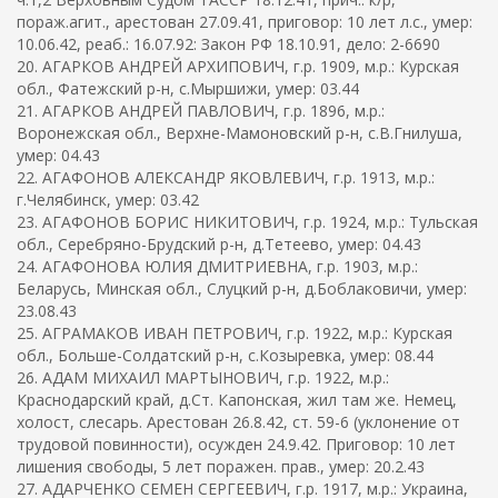
пораж.агит., арестован 27.09.41, приговор: 10 лет л.с., умер:
10.06.42, реаб.: 16.07.92: Закон РФ 18.10.91, дело: 2-6690
20. АГАРКОВ АНДРЕЙ АРХИПОВИЧ, г.р. 1909, м.р.: Курская
обл., Фатежский р-н, с.Мыршижи, умер: 03.44
21. АГАРКОВ АНДРЕЙ ПАВЛОВИЧ, г.р. 1896, м.р.:
Воронежская обл., Верхне-Мамоновский р-н, с.В.Гнилуша,
умер: 04.43
22. АГАФОНОВ АЛЕКСАНДР ЯКОВЛЕВИЧ, г.р. 1913, м.р.:
г.Челябинск, умер: 03.42
23. АГАФОНОВ БОРИС НИКИТОВИЧ, г.р. 1924, м.р.: Тульская
обл., Серебряно-Брудский р-н, д.Тетеево, умер: 04.43
24. АГАФОНОВА ЮЛИЯ ДМИТРИЕВНА, г.р. 1903, м.р.:
Беларусь, Минская обл., Слуцкий р-н, д.Боблаковичи, умер:
23.08.43
25. АГРАМАКОВ ИВАН ПЕТРОВИЧ, г.р. 1922, м.р.: Курская
обл., Больше-Солдатский р-н, с.Козыревка, умер: 08.44
26. АДАМ МИХАИЛ МАРТЫНОВИЧ, г.р. 1922, м.р.:
Краснодарский край, д.Ст. Капонская, жил там же. Немец,
холост, слесарь. Арестован 26.8.42, ст. 59-6 (уклонение от
трудовой повинности), осужден 24.9.42. Приговор: 10 лет
лишения свободы, 5 лет поражен. прав., умер: 20.2.43
27. АДАРЧЕНКО СЕМЕН СЕРГЕЕВИЧ, г.р. 1917, м.р.: Украина,