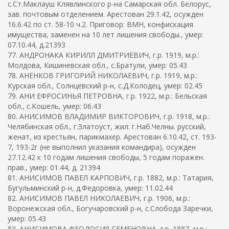
с.Ст.Маклауш Клявлинского р-на Самарская обл. Белорус,
зав. почтовым отделением. Арестован 29.1.42, осужден
16.6.42 по ст. 58-10 ч.2. Приговор: ВМН, конфискация
имущества, заменен на 10 лет лишения свободы., умер:
07.10.44, д.21393
77. АНДРОНАКА КИРИЛЛ ДМИТРИЕВИЧ, г.р. 1919, м.р.:
Молдова, Кишиневская обл., с.Братули, умер: 05.43
78. АНЕНКОВ ГРИГОРИЙ НИКОЛАЕВИЧ, г.р. 1919, м.р.:
Курская обл., Солнцевский р-н, с.Д.Колодец, умер: 02.45
79. АНИ ЕФРОСИНЬЯ ПЕТРОВНА, г.р. 1922, м.р.: Бельская
обл., с.Кошель, умер: 06.43
80. АНИСИМОВ ВЛАДИМИР ВИКТОРОВИЧ, г.р. 1918, м.р.:
Челябинская обл., г.Златоуст, жил: г.Наб.Челны. русский,
женат, из крестьян, парикмахер. Арестован 6.10.42, ст. 193-
7, 193-2г (не выполнил указания командира), осужден
27.12.42 к 10 годам лишения свободы, 5 годам поражен.
прав., умер: 01.44, д. 21394
81. АНИСИМОВ ПАВЕЛ КАРПОВИЧ, г.р. 1882, м.р.: Татария,
Бугульминский р-н, д.Федоровка, умер: 11.02.44
82. АНИСИМОВ ПАВЕЛ НИКОЛАЕВИЧ, г.р. 1906, м.р.:
Воронежская обл., Богучаровский р-н, с.Слобода Заречки,
умер: 05.43
83. АНИСИМОВА ФЕОДОСИЯ СЕМЕНОВНА, г.р. 1887, м.р.: