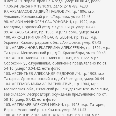
8 лет ИТЛ, пораж. прав на 4 года, умер: 08.06.42, реаб.:
17.06.94: Закон РФ 18.10.91, дело: 2-18788, 4233
97. АРЗАМАСОВ АНДРЕЙ ПАВЛОВИЧ, г.р. 1896, м.р.:
Чувашия, Козловский р-н, с.Тюрлема, умер: 11.43
98. АРИОН АФИНОГЕН САФРОНОВИЧ, г.р. 1922, м.р.:
Молдова, Сорокский уезд, с.Курашница, умер: 04.42
99. АРКАЕВ САБИР, г.р. 1906, м.р.: г.Пермь, умер: 04.43
100. АРКУШ ГРИГОРИЙ ВАСИЛЬЕВИЧ, г.р. 1920, м.р.:
Украина, Кировоградская обл., с.Акишовка, умер: 07.43
101. АРМЕНИНОВА ЕКАТЕРИНА АЛЕКСЕЕВНА, г.р. 1891, м.р.:
Татария, Мензелинский р-н, д.Ст.Краснобора, умер: 09.43
102. АРНОН АФИНАГЕН САФРОНОВИЧ, г.р. 1922, м.р.:
Сорокский у., с.Курашница, обвинение предъявлено по ст.
54-10, умер: 13.04.42, есть фото
103. АРСЕНТЬЕВ АЛЕКСАНДР ФЕДОРОВИЧ, г.р. 1908, м.р.:
Татария, Дрожжановский р-н, д.Ст.Чекчурек, умер: 06.44
104. АРТЕМОВ МИХАИЛ ВАСИЛЬЕВИЧ, г.р. 1904, м.р.:
Московская обл., Рязанский р-н, с.Кудрявченко: имел сына,
зав.складом: леспродторг, осуждение предъявлено по ст.
58-10, умер: 07.42, есть фото
105. АРТЕМЬЕВ АЛЕКСЕЙ ИЛЬИЧ, г.р. 1923, м.р.: Татария,
Верхне-Услонский р-н, с.Каинка, умер: 26.11.43
106. АРХИПОВ ИЛЬЯ АЛЕКСАНДРОВИЧ, г.р. 1904, м.р.: