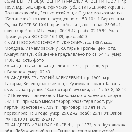
66. АНВЕРТИНОВ(АНВЕРТИН) МАВЛЕЙ АНВЕРТИНОВИЧ, г.р.
1897, м.р.: Башкирия, Уфимская губ., с.Татыш, жил: Украина,
Полтавская обл., Зеньковский р-н, с.Ступки: колхозник: к-з
"Большевик": татарин, осужден по ст. 58-10 ч.1 Верховным
Судом ТАССР 30.10.41, прич.: к/р агит., арестован 28.06.41,
приговор: 6 лет ИТЛ, умер: 06.03.42, реаб.: 02.19.90: Указ
Прези-диума ВС СССР 16.1.89, дело: 5620
67. АНГНОС ХРИСТОФОР ФЕДОРОВИЧ, г.р. 1887, м.р.:
Молдова, Измайловский у., с.Старые-Трояны: фин. отд.
г.Кагул: гагауз, обвинение предъявлено по ст. 54-13, умер:
11.06.42, есть фото
68. АНДРЕЕВ АЛЕКСАНДР ИВАНОВИЧ, г.р. 1890, м.р.:
г.Воронеж, умер: 02.43
69. АНДРЕЕВ ГРИГОРИЙ АЛЕКСЕЕВИЧ, г.р. 1900, м.р.:
Татария, Зеленодольский р-н, с.Куземкино, жил: г.Казань:
имел сына: грузчик: "Казгорторп": русский, ст.: 17-58-8, 58-10
ч.2 Военным Трибуналом Приволжского военного округа
24.11.41, прич.: к/р мысли террор. характера прот. рук.
партии, арестован 07.08.41, приговор: 10 лет ИТЛ,
пораж.прав на 3 года, умер: 25.02.42, реаб.: 25.11.91: Закон
РФ 18.10.91, дело: 2-2017
70. АНДРЕЕВ ИВАН ВАСИЛЬЕВИЧ, г.р. 1872, м.р.: Курганская
обл., Лебяжьевский р-н, д.Елышево: сапожник: русский,