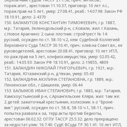
пораж.агит., арестован 11.10.37, приговор: 10 лет л.с.,
пораж.прав на 5 лет, умер: 27.08.41, реаб.: 14.07.98: Закон РФ
18.10.91, дело: 2-4370
150. БАЛАМУТОВ КОНСТАНТИН ТИМОФЕЕВИЧ, г.р. 1887,
м.р.: Татария, Зеленодольский р-н, с.Ковали, жил: г.Казань,
с.Новое Аракчино: 2 сына: плотник: стройтрест № 14:
русский, осужден по ст. 58-10 ч.2, кем: Судебной Коллегией
Верховного Суда ТАССР 30.10.41, прич.: клев.на Совет.вл., ее
руководителей, арестован 20.08.41, приговор: 10 лет ИТЛ,
по-раж.прав на 5 лет, конфиск.имущества, умер: 02.05.42,
реаб.: 14.05.93: Закон РФ 18.10.91, дело: 2-19855, 4809
151. БАЛАНДИН НИКОЛАЙ ГРИГОРЬЕВИЧ, г.р. 1921, м.р.:
Татария, Ютазинский р-н, д.Чекан, умер: 05.43
152. БАЛАНДИНА АКУЛИНА СТЕПАНОВНА, г.р. 1889, м.р.:
Пензенская обл., г.Шишкеев, умер: 06.44
153. БАЛЫМОВ ИВАН СТЕПАНОВИЧ, г.р. 1883, м.р.: Татария,
Камскоустьинский р-н, с.Архангельские Кляри, жил: там же:
2 детей: зажиточный крестьянин, колхозник: к-з "Броне-
вик": русский, осужден по ст. 58-8, 58-10 ч.1, 58-11, прич.:
попытка развала к-за, терр.акты против бедноты,
арестован 06.02.32: ОГПУ ТАССР 25.5.32: дело прекращено
за недостат.улик: 16.7.40: СудК ВСуда ТР 30.1.41: 10 лет ИТЛ,