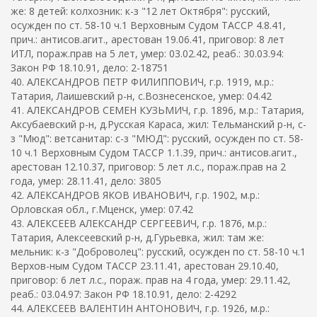
же: 8 детей: колхозник: к-з "12 лет Октября": русский,
осужден по ст. 58-10 ч.1 Верховным Судом ТАССР 4.8.41,
прич.: антисов.агит., арестован 19.06.41, приговор: 8 лет
ИТЛ, пораж.прав на 5 лет, умер: 03.02.42, реаб.: 30.03.94:
Закон РФ 18.10.91, дело: 2-18751
40. АЛЕКСАНДРОВ ПЕТР ФИЛИППОВИЧ, г.р. 1919, м.р.:
Татария, Лаишевский р-н, с.Вознесенское, умер: 04.42
41. АЛЕКСАНДРОВ СЕМЕН КУЗЬМИЧ, г.р. 1896, м.р.: Татария,
Аксубаевский р-н, д.Русская Караса, жил: Тельманский р-н, с-
з "Мюд": ветсанитар: с-з "МЮД": русский, осужден по ст. 58-
10 ч.1 Верховным Судом ТАССР 1.1.39, прич.: антисов.агит.,
арестован 12.10.37, приговор: 5 лет л.с., пораж.прав на 2
года, умер: 28.11.41, дело: 3805
42. АЛЕКСАНДРОВ ЯКОВ ИВАНОВИЧ, г.р. 1902, м.р.:
Орловская обл., г.Мценск, умер: 07.42
43. АЛЕКСЕЕВ АЛЕКСАНДР СЕРГЕЕВИЧ, г.р. 1876, м.р.:
Татария, Алексеевский р-н, д.Гурьевка, жил: там же:
мельник: к-з "Доброволец": русский, осужден по ст. 58-10 ч.1
Верхов-ным Судом ТАССР 23.11.41, арестован 29.10.40,
приговор: 6 лет л.с., пораж. прав на 4 года, умер: 29.11.42,
реаб.: 03.04.97: Закон РФ 18.10.91, дело: 2-4292
44. АЛЕКСЕЕВ ВАЛЕНТИН АНТОНОВИЧ, г.р. 1926, м.р.: