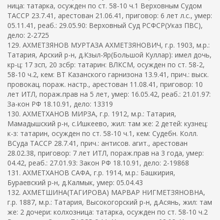
ница: татарка, осужден по ст. 58-10 ч.1 Верховным Судом
ТАССР 23.7.41, арестован 21.06.41, приговор: 6 лет л.с., умер:
05.11.41, реаб.: 29.05.90: Верховный Суд РСФСР(Указ ПВС),
дело: 2-2725
129. АХМЕТЗЯНОВ МУРТАЗА АХМЕТЗЯНОВИЧ, г.р. 1903, м.р.:
Татария, Арский р-н, д.Кзыл-Яр(Большой Куллар): имел дочь,
кр-ц: 17 зсп, 20 зсбр: татарин: ВЛКСМ, осужден по ст. 58-2,
58-10 ч.2, кем: ВТ Казанского гарнизона 13.9.41, прич.: выск.
провокац. пораж. настр., арестован 11.08.41, приговор: 10
лет ИТЛ, пораж.прав на 5 лет, умер: 16.05.42, реаб.: 21.01.97:
За-кон РФ 18.10.91, дело: 13319
130. АХМЕТХАНОВ МИРЗА, г.р. 1912, м.р.: Татария,
Мамадышский р-н, с.Ишкеево, жил: там же: 2 детей: кузнец:
к-з: татарин, осужден по ст. 58-10 ч.1, кем: Судебн. Колл.
ВСуда ТАССР 28.7.41, прич.: антисов. агит., арестован
28.02.38, приговор: 7 лет ИТЛ, пораж.прав на 3 года, умер:
04.42, реаб.: 27.01.93: Закон РФ 18.10.91, дело: 2-19868
131. АХМЕТХАНОВ САФА, г.р. 1914, м.р.: Башкирия,
Бураевский р-н, д.Калмык, умер: 05.04.43
132. АХМЕТШИНА(ТАГИРОВА) МАРВАР НИГМЕТЗЯНОВНА,
г.р. 1887, м.р.: Татария, Высокогорский р-н, д.Асянь, жил: там
же: 2 дочери: колхозница: татарка, осужден по ст. 58-10 ч.2