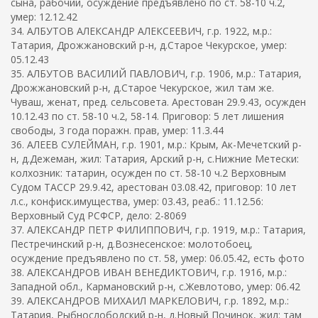
сына, рабочий, осуждение предъявлено по ст. 58-10 ч.2,
умер: 12.12.42
34. АЛБУТОВ АЛЕКСАНДР АЛЕКСЕЕВИЧ, г.р. 1922, м.р.:
Татария, Дрожжановский р-н, д.Старое Чекурское, умер:
05.12.43
35. АЛБУТОВ ВАСИЛИЙ ПАВЛОВИЧ, г.р. 1906, м.р.: Татария,
Дрожжановский р-н, д.Старое Чекурское, жил там же.
Чуваш, женат, пред. сельсовета. Арестован 29.9.43, осужден
10.12.43 по ст. 58-10 ч.2, 58-14. Приговор: 5 лет лишения
свободы, 3 года поражн. прав, умер: 11.3.44
36. АЛЕЕВ СУЛЕЙМАН, г.р. 1901, м.р.: Крым, Ак-Мечетский р-
н, д.Дежеман, жил: Татария, Арский р-н, с.Нижние Метески:
колхозник: татарин, осужден по ст. 58-10 ч.2 Верховным
Судом ТАССР 29.9.42, арестован 03.08.42, приговор: 10 лет
л.с., конфиск.имущества, умер: 03.43, реаб.: 11.12.56:
Верховный Суд РСФСР, дело: 2-8069
37. АЛЕКСАНДР ПЕТР ФИЛИППОВИЧ, г.р. 1919, м.р.: Татария,
Пестречинский р-н, д.Вознесенское: молотобоец,
осуждение предъявлено по ст. 58, умер: 06.05.42, есть фото
38. АЛЕКСАНДРОВ ИВАН ВЕНЕДИКТОВИЧ, г.р. 1916, м.р.:
Западной обл., Кармановский р-н, с.Жевлотово, умер: 06.42
39. АЛЕКСАНДРОВ МИХАИЛ МАРКЕЛОВИЧ, г.р. 1892, м.р.:
Татария, Рыбнослободский р-н, д.Новый Починок, жил: там