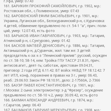
г.Уфа, умер: 07.43
161. БАРИКИН ПРОКОФИЙ САМОЙЛОВИЧ, г.р. 1902, м.р.:
Ростовская обл., с.Поливенское, умер: 07.43
162. БАРОВЕНСКИЙ ЕФИМ ВАСИЛЬЕВИЧ, г.р. 1901, м.р.:
Украина, Луганская обл., Белокуракинский р-н, с.Курачовка:
4 детей, обвинение предъявлено по ст. 54-1 "а", прич.: поли-
цай, умер: 12.07.43, есть фото
163. БАРЫКОВ ИВАН ГАВРИЛОВИЧ, г.р. 1903, м.р.: Татария,
Атнинский р-н, с.Сунгурово, умер: 01.42
164. БАСКОВ МАТВЕЙ ДЕНИСОВИЧ, г.р. 1886, м.р.: Татария,
Актанышский р-н, д.Суранчак, жил: там же: 3 детей:
председатель к-за: к-з "Ленинский прилив": русский, осужден
по ст. 58-10; 58-14, кем: Тройка ГПУ ТАССР 21.8.31, прич.:
антисов.агит., деят-ть; саботаж, арестован 09.04.31,
приговор: 2 года ИТД: 6.11.42: ВТ войск НКВД ТР 18.12.42: 7
лет ИТЛ, конф, поражение в правах на 3 г., умер: 06.43,
реаб.: 29.06.93: Закон РФ 18.10.91, дело: 2-17560А, 2-7366
165. БАУЭР ПАВЕЛ КОНСТАНТИНОВИЧ, г.р. 1901, м.р.:
г.Москва: 2 сына: электромонтер: з-д "Фрезер", осуждение
предъявлено по ст. 58-10 ч.2, умер: 30.09.42, есть фото
166. БАХМАН АЛЕКСАНДР АНДРЕЕВИЧ, г.р. 1874, м.р.:
г.Саратов, умер: 06.43
167. БАЦМАНОВ ГАВРИИЛ МЕРКУРЬЕВИЧ, г.р. 1908, м.р.: