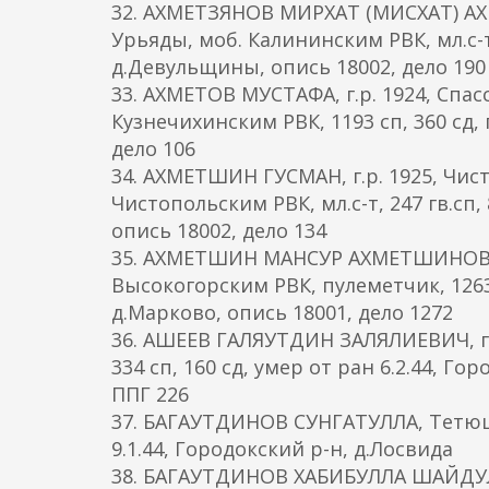
32. АХМЕТЗЯНОВ МИРХАТ (МИСХАТ) АХМ
Урьяды, моб. Калининским РВК, мл.с-т,
д.Девульщины, опись 18002, дело 190
33. АХМЕТОВ МУСТАФА, г.р. 1924, Спас
Кузнечихинским РВК, 1193 сп, 360 сд, 
дело 106
34. АХМЕТШИН ГУСМАН, г.р. 1925, Чист
Чистопольским РВК, мл.с-т, 247 гв.сп,
опись 18002, дело 134
35. АХМЕТШИН МАНСУР АХМЕТШИНОВИЧ, 
Высокогорским РВК, пулеметчик, 1263 с
д.Марково, опись 18001, дело 1272
36. АШЕЕВ ГАЛЯУТДИН ЗАЛЯЛИЕВИЧ, г.р
334 сп, 160 сд, умер от ран 6.2.44, Г
ППГ 226
37. БАГАУТДИНОВ СУНГАТУЛЛА, Тетюшск
9.1.44, Городокский р-н, д.Лосвида
38. БАГАУТДИНОВ ХАБИБУЛЛА ШАЙДУЛЛ