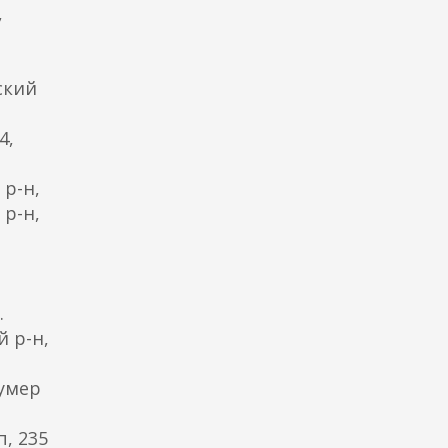
,
кский
4,
р-н,
 р-н,
.
й р-н,
 умер
п, 235