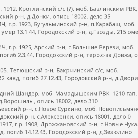
912, Кротлинский с/с (?), моб. Бавлинским РВК,
одский р-н, д.Донки, опись 18002, дело 35
г.р. 1923, Бугульминский р-н, п.Карабаш, моб.
умер 13.1.44, Городокский р-н, д.Гвозды, 215 оме
г.р. 1925, Арский р-н, с.Большие Верези, моб.
 погиб 2.3.44, Городокский р-н, терр.с-за Довжа, 
05, Тетюшский р-н, Бакрчинский с/с, моб.
 кавд, погиб 27.12.43, Городокский р-н, д.Двор
редний Шандер, моб. Мамадышским РВК, 1210 гап,
 д.Ворошилы, опись 18002, дело 310
тьевский р-н, с.Новое Суркино, моб. Новописьмя
родокский р-н, с.Алексеенки, опись 18001, дело 0
7, г.р. 1908, Дрожжановский р-н, с.Новые Чука
сд, погиб 14.12.43, Городокский р-н, д.Зезюлино