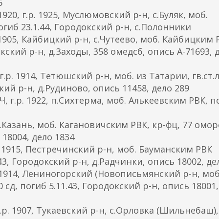
5
, г.р. 1925, Муслюмовский р-н, с.Буляк, моб.
погиб 23.1.44, Городокский р-н, с.Полонники
905, Кайбицкий р-н, с.Чутеево, моб. Кайбицким 
окский р-н, д.Заходы, 358 омедсб, опись А-71693, 
 1914, Тетюшский р-н, моб. из Татарии, гв.ст.л-
кский р-н, д.Рудиново, опись 11458, дело 289
.р. 1922, п.Сихтерма, моб. Алькеевским РВК, п
.Казань, моб. Кагановичским РВК, кр-фц, 77 омор
 18004, дело 1834
1915, Пестречинский р-н, моб. Бауманским РВК
12.43, Городокский р-н, д.Радчинки, опись 18002, де
1914, Лениногорский (Новописьмянский р-н, моб
 сд, погиб 5.11.43, Городокский р-н, опись 18001,
. 1907, Тукаевский р-н, с.Орловка (Шильнебаш),