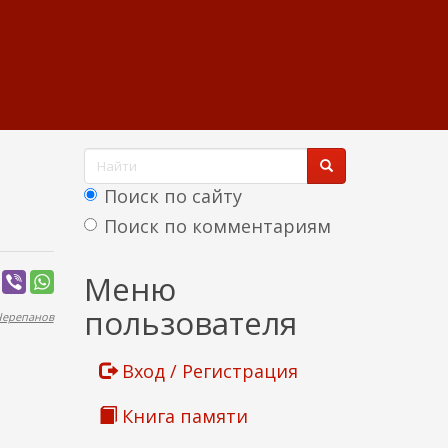
Ф
о
Поиск по сайту
р
Поиск по комментариям
м
Найти
Меню
а
пользователя
Черепанов
п
о
Вход / Регистрация
и
Книга памяти
с