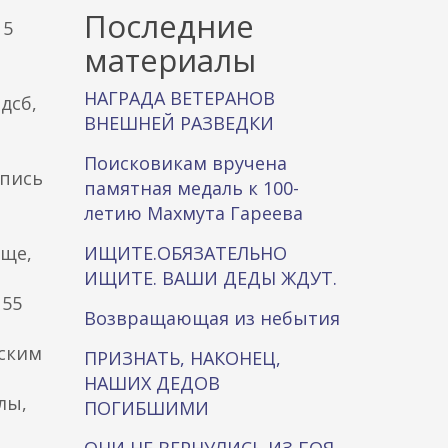
к
Последние
 5
а
материалы
НАГРАДА ВЕТЕРАНОВ
дсб,
ВНЕШНЕЙ РАЗВЕДКИ
Поисковикам вручена
опись
памятная медаль к 100-
летию Махмута Гареева
ище,
ИЩИТЕ.ОБЯЗАТЕЛЬНО
ИЩИТЕ. ВАШИ ДЕДЫ ЖДУТ.
 55
Возвращающая из небытия
нским
ПРИЗНАТЬ, НАКОНЕЦ,
НАШИХ ДЕДОВ
лы,
ПОГИБШИМИ