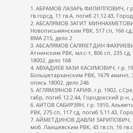
о
1. АБРАМОВ ЛАЗАРЬ ФИЛИППОВИЧ, г.р. 1
д
гв.горсд, 11 гв.А, погиб 21.12.43, Гор
е
2. АБСАЛЯМОВ ЗАГИТ МИННАХМЕТОВИЧ, 
р
Новописьмянским РВК, 517 сп, 166 сд, 
ж
ВМА 215, дело 2
а
3. АБСАЛЯМОВ САЛЯХЕТДИН ФАХРИЕВИЧ, 
н
Атнинским РВК, мл.с-т, 806 сп, 235 сд,
и
18002, дело 168
ю
4. АВХАДИЕВ ХАЗИ КАСИМОВИЧ, г.р. 19
Большетарханским РВК, 1679 аминп, 32
опись 18002, дело 246
5. АГЛЯМЗЯНОВ ГАРИФ, г.р. 1902, с.С
габр, погиб 12.2.44, Городокский р-н,
6. АИТОВ САБИРЗЯН, г.р. 1910, Альме
РВК, 275 сп, 117 сд, погиб 5.11.43, Го
7. АЙМЕТДИНОВ ДАВЛИ ЗАРИПОВИЧ, 191
моб. Лаишевским РВК, 43 гв.сп, 16 гв.