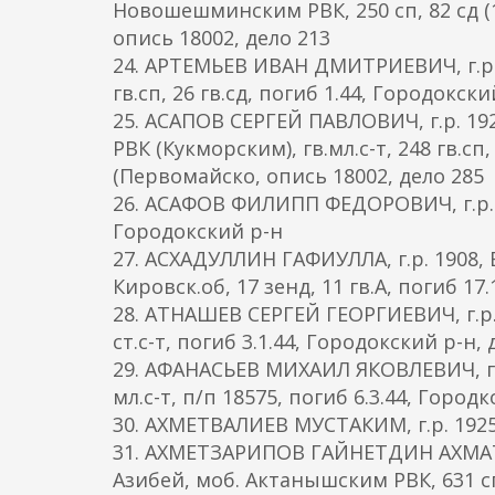
Новошешминским РВК, 250 сп, 82 сд (10
опись 18002, дело 213
24. АРТЕМЬЕВ ИВАН ДМИТРИЕВИЧ, г.р. 1
гв.сп, 26 гв.сд, погиб 1.44, Городокск
25. АСАПОВ СЕРГЕЙ ПАВЛОВИЧ, г.р. 19
РВК (Кукморским), гв.мл.с-т, 248 гв.сп
(Первомайско, опись 18002, дело 285
26. АСАФОВ ФИЛИПП ФЕДОРОВИЧ, г.р. 19
Городокский р-н
27. АСХАДУЛЛИН ГАФИУЛЛА, г.р. 1908,
Кировск.об, 17 зенд, 11 гв.А, погиб 1
28. АТНАШЕВ СЕРГЕЙ ГЕОРГИЕВИЧ, г.р.
ст.с-т, погиб 3.1.44, Городокский р-н
29. АФАНАСЬЕВ МИХАИЛ ЯКОВЛЕВИЧ, г.р
мл.с-т, п/п 18575, погиб 6.3.44, Город
30. АХМЕТВАЛИЕВ МУСТАКИМ, г.р. 1925
31. АХМЕТЗАРИПОВ ГАЙНЕТДИН АХМАТХ
Азибей, моб. Актанышским РВК, 631 сп