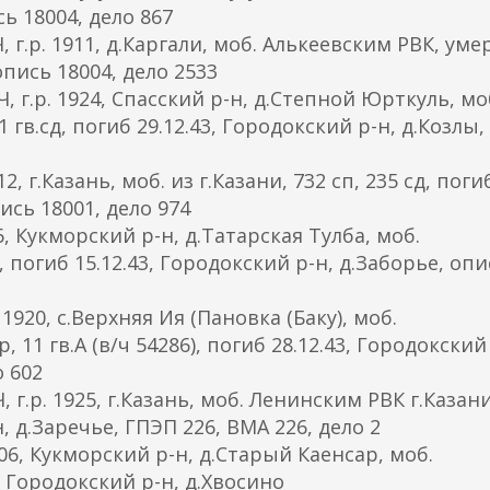
сь 18004, дело 867
р. 1911, д.Каргали, моб. Алькеевским РВК, уме
опись 18004, дело 2533
.р. 1924, Спасский р-н, д.Степной Юрткуль, мо
 гв.сд, погиб 29.12.43, Городокский р-н, д.Козлы,
 г.Казань, моб. из г.Казани, 732 сп, 235 сд, поги
пись 18001, дело 974
, Кукморский р-н, д.Татарская Тулба, моб.
, погиб 15.12.43, Городокский р-н, д.Заборье, опи
920, с.Верхняя Ия (Пановка (Баку), моб.
 11 гв.А (в/ч 54286), погиб 28.12.43, Городокский
о 602
р. 1925, г.Казань, моб. Ленинским РВК г.Казани
н, д.Заречье, ГПЭП 226, ВМА 226, дело 2
06, Кукморский р-н, д.Старый Каенсар, моб.
, Городокский р-н, д.Хвосино