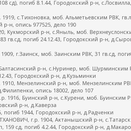
8 сд), погиб 8.1.44, Городокский р-н, с.Лосвилла
919, с.Тихоновка, моб. Альметьевским РВК, гв.л-
ий р-н, опись 977525, дело 190
20, Кукморский р-н, с.Яныль, моб. Верхнеуслонск
, 83 гв.сд, погиб 24.12.43, Городокский р-н, д.Сыр
09, г.Заинск, моб. Заинским РВК, 31 гв.сд, погиб
 Балтасинский р-н, с.Нуринер, моб. Шурминским 
7.12.43, Городокский р-н, д.Кузьминки
 1910, Мензелинский р-н, моб. Мензелинским РВ
, д.Филипенки, опись 18002, дело 107
. 1916, Буинский р-н, с.Курени, моб. Буинским Р
ковский р-н, д.Каверза
, погиб 1944, Городокский р-н, д.Радченки
АНОВИЧ, г.р. 1904, Актанышский р-н, с.Татарс
, 159 сд, погиб 4.2.44, Городокский р-н, д.Макар