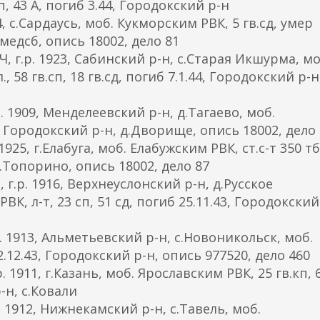
 43 А, погиб 3.44, Городокский р-н
, с.Сардаусь, моб. Кукморским РВК, 5 гв.сд, умер
омедсб, опись 18002, дело 81
.р. 1923, Сабинский р-н, с.Старая Икшурма, мо
8 гв.сп, 18 гв.сд, погиб 7.1.44, Городокский р-н
1909, Менделеевский р-н, д.Тагаево, моб.
, Городокский р-н, д.Дворище, опись 18002, дело
5, г.Елабуга, моб. Елабужским РВК, ст.с-т 350 тб.
д.Топорино, опись 18002, дело 87
р. 1916, Верхнеуслонский р-н, д.Русское
, л-т, 23 сп, 51 сд, погиб 25.11.43, Городокский
1913, Альметьевский р-н, с.Новоникольск, моб.
2.12.43, Городокский р-н, опись 977520, дело 460
1911, г.Казань, моб. Ярославским РВК, 25 гв.кп, 
-н, с.Ковали
1912, Нижнекамский р-н, с.Тавель, моб.