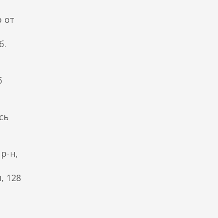
р от
б.
б
сь
 р-н,
, 128