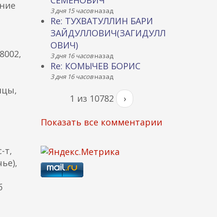
СЕМЕНОВИЧ
хние
3 дня 15 часов
назад
Re: ТУХВАТУЛЛИН БАРИ
ЗАЙДУЛЛОВИЧ(ЗАГИДУЛЛ
ОВИЧ)
8002,
3 дня 16 часов
назад
Re: КОМЫЧЕВ БОРИС
3 дня 16 часов
назад
ицы,
1 из 10782
›
Показать все комментарии
-т,
ье),
б