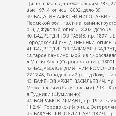
Цильна, моб. Дрожжановским РВК, 275 с
выс.197, 4, опись 18002, дело 89
39. БАДАГИН АЛЕКСЕЙ НИКОЛАЕВИЧ, г.р
Пермской обл., гв.ст-на, санинструктор
р-н, д.Жуковка, опись 18002, дело 79
40. БАДРЕТДИНОВ ГАЗИЗ, г.р. 1897, с.Б
Городокский р-н, д.Тиминки, опись 18
41. БАДРЕТДИНОВ ГАЛИМЗЯН БАДРУТДИ
с.Старое Камкино, моб. из г.Ярославля,
д.Малая Каша (Сыровня), опись 18001,
42. БАДРЫЗЛОВ ДМИТРИЙ РОМОНОВИЧ, г.
27.12.43, Городокский р-н, д.Ложутни
43. БАЖЕНОВ АРХИП ВАСИЛЬЕВИЧ, г.р. 
Молотовским (Вахитовским) РВК г.Казан
д.Тудники (Шумилино)
44. БАЙРАМОВ ИРМАНТ, г.р. 1912, Кайб
11.2.44, Городокский р-н, д.Осторолян
45. БАКАЕВ ГРИГОРИЙ ПАВЛОВИЧ, г.р. 1