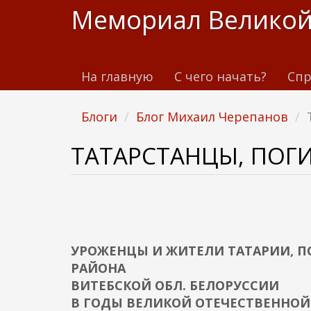
П
Мемориал Великой
е
р
е
На главную
С чего начать?
Спр
й
т
и
Блоги
Блог Михаил Черепанов
к
о
ТАТАРСТАНЦЫ, ПОГ
с
н
о
в
н
УРОЖЕНЦЫ И ЖИТЕЛИ ТАТАРИИ, П
о
РАЙОНА
м
ВИТЕБСКОЙ ОБЛ. БЕЛОРУССИИ
у
В ГОДЫ ВЕЛИКОЙ ОТЕЧЕСТВЕННОЙ
с