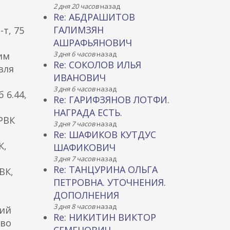
,
2 дня 20 часов
назад
Re: АБДРАШИТОВ
ГАЛИМЗЯН
т, 75
АШРАФЬЯНОВИЧ
3 дня 6 часов
назад
им
Re: СОКОЛОВ ИЛЬЯ
овля
ИВАНОВИЧ
3 дня 6 часов
назад
 6.44,
Re: ГАРИФЗЯНОВ ЛОТФИ.
НАГРАДА ЕСТЬ.
РВК
3 дня 7 часов
назад
Re: ШАФИКОВ КУТДУС
К,
ШАФИКОВИЧ
3 дня 7 часов
назад
Re: ТАНЦУРИНА ОЛЬГА
ВК,
ПЕТРОВНА. УТОЧНЕНИЯ.
ДОПОЛНЕНИЯ
3 дня 8 часов
назад
кий
Re: НИКИТИН ВИКТОР
ово