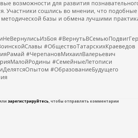
овые возможности для развития познавательног
я. Участники сошлись во мнении, что подобные
 методической базы и обмена лучшими практик
иНеВернулисьИзБоя #ВернутьВСемьюПодвигГе
ВоинскойСлавы #ОбществоТатарскихКраеведов
нияРамай #ЧерепановМихаилВалерьевич
орияМалойРодины #СемейныеЛетописи
гиДелятсяОпытом #ОбразованиеБудущего
ния
или
зарегистрируйтесь
, чтобы отправлять комментарии