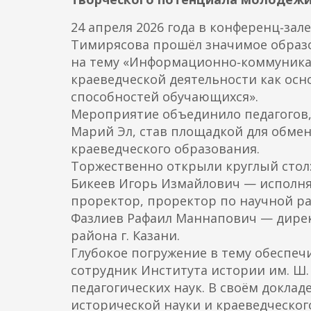
о
д
24 апреля 2026 года в конференц‑зал
е
Тимирясова прошёл значимое образо
р
на тему «Информационно‑коммуникац
ж
краеведческой деятельности как осн
а
способностей обучающихся».
н
Мероприятие объединило педагогов,
и
Марий Эл, став площадкой для обме
ю
краеведческого образования.
Торжественно открыли круглый стол
Бикеев Игорь Измайлович — исполн
проректор, проректор по научной ра
Фазлиев Рафаил Маннапович — дире
района г. Казани.
Глубокое погружение в тему обеспе
сотрудник Института истории им. Ш.
педагогических наук. В своём докла
исторической науки и краеведческог