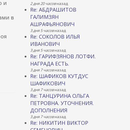
о и
2 дня 20 часов
назад
Re: АБДРАШИТОВ
ГАЛИМЗЯН
ами в
АШРАФЬЯНОВИЧ
3 дня 5 часов
назад
роя
Re: СОКОЛОВ ИЛЬЯ
ИВАНОВИЧ
3 дня 5 часов
назад
Re: ГАРИФЗЯНОВ ЛОТФИ.
НАГРАДА ЕСТЬ.
3 дня 7 часов
назад
Re: ШАФИКОВ КУТДУС
ШАФИКОВИЧ
3 дня 7 часов
назад
Re: ТАНЦУРИНА ОЛЬГА
ПЕТРОВНА. УТОЧНЕНИЯ.
ДОПОЛНЕНИЯ
3 дня 7 часов
назад
Re: НИКИТИН ВИКТОР