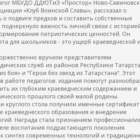
дагог МБУДО ДДЮТиЭ «Простор» Ново‑Савиновск
оциации «Клуб Воинской Славы», рассказал о
 о подвиге предков и составить собственные
 подчеркнуло важность личной связи с историе
ормирования патриотических ценностей. Он
ета для школьников - это ущерб краеведческой 
. торжественно вручили представителям
дических служб из районов Республики Татарст
з боя» и "Герои без звезд из Татарстана". Этот
 работе педагогов: издания помогут разнообра
нить их глубоким краеведческим содержанием и
оического прошлого своей малой родины.
и круглого стола получили именные сертификат
е краеведческого образования и внедрение
огий. Награда стала признанием профессионали
деле воспитания подрастающего поколения.
ак синтез современных технологий и традицион