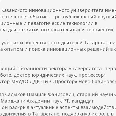
е Казанского инновационного университета имени
вательное событие — республиканский круглый
ионные и педагогические технологии в
ова для развития познавательных и творческих
 учёных и общественных деятелей Татарстана и
на опытом и поиска инновационных решений в 
:
яющий обязанности ректора университета, пер
боте, доктор юридических наук, профессор;
ктор МБУДО ДДЮТиЭ «Простор» Ново‑Савиновс
чил Садыков Шамиль Фанисович, старший научн
 Марджани Академии наук РТ, кандидат
де он раскрыл актуальные аспекты взаимодейств
о движения в Татарстане, подчеркнув их роль в