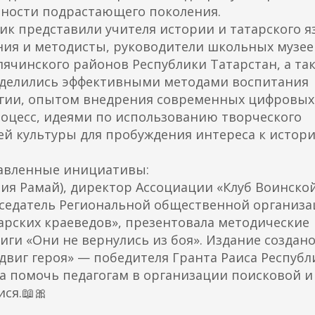
ности подрастающего поколения.
ик представили учителя истории и татарского я
ния и методисты, руководители школьных музее
ячинского районов Республики Татарстан, а так
поделились эффективными методами воспитания
огии, опытом внедрения современных цифровых
оцесс, идеями по использованию творческого
лей культуры для пробуждения интереса к истор
тавленные инициативы:
ния Рамай), директор Ассоциации «Клуб Воинско
дседатель Региональной общественной организ
арских краеведов», презентовала методические
ги «Они не вернулись из боя». Издание создано
двиг героя» — победителя Гранта Раиса Республ
ана помочь педагогам в организации поисковой и
ся.📖🎀