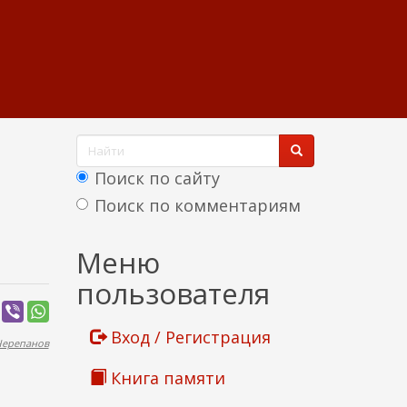
Ф
о
Поиск по сайту
р
Поиск по комментариям
м
Найти
Меню
а
пользователя
п
о
Вход / Регистрация
Черепанов
и
Книга памяти
с