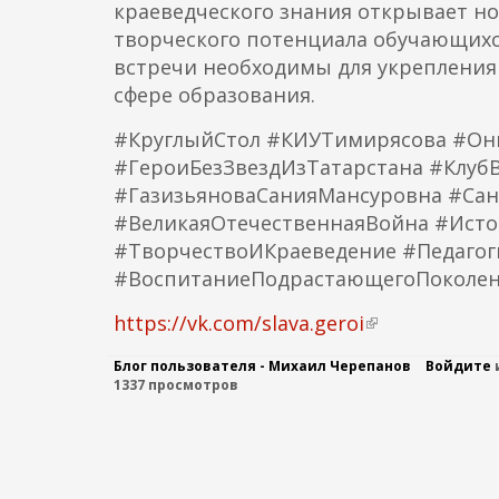
краеведческого знания открывает н
творческого потенциала обучающихс
встречи необходимы для укрепления
сфере образования.
#КруглыйСтол #КИУТимирясова #Он
#ГероиБезЗвездИзТатарстана #Клуб
#ГазизьяноваСанияМансуровна #Са
#ВеликаяОтечественнаяВойна #Ист
#ТворчествоИКраеведение #Педаго
#ВоспитаниеПодрастающегоПоколе
https://vk.com/slava.geroi
(
в
Блог пользователя - Михаил Черепанов
Войдите
н
1337 просмотров
е
ш
н
я