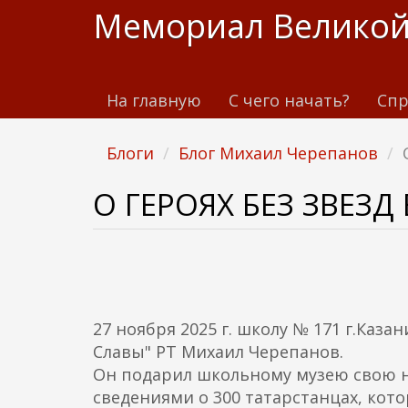
П
Мемориал Великой
е
р
е
На главную
С чего начать?
Спр
й
т
и
Блоги
Блог Михаил Черепанов
к
о
О ГЕРОЯХ БЕЗ ЗВЕЗ
с
н
о
в
н
27 ноября 2025 г. школу № 171 г.Каз
о
Славы" РТ Михаил Черепанов.
м
Он подарил школьному музею свою но
у
сведениями о 300 татарстанцах, кот
с