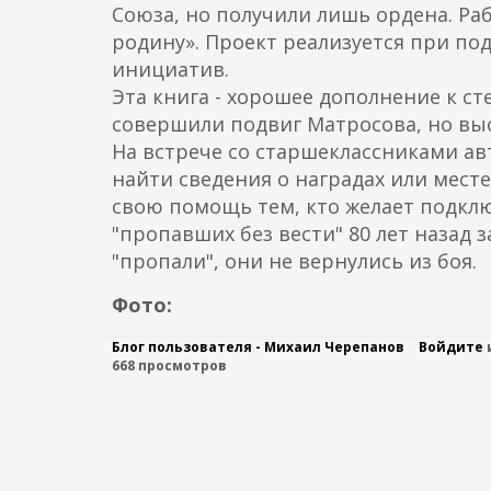
Союза, но получили лишь ордена. Ра
о
родину». Проект реализуется при по
д
инициатив.
е
Эта книга - хорошее дополнение к ст
р
совершили подвиг Матросова, но вы
ж
На встрече со старшеклассниками авт
а
найти сведения о наградах или мест
н
свою помощь тем, кто желает подклю
и
"пропавших без вести" 80 лет назад 
ю
"пропали", они не вернулись из боя.
Фото:
Блог пользователя - Михаил Черепанов
Войдите
668 просмотров