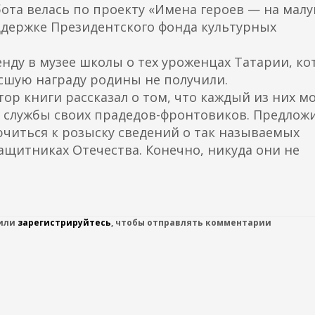
бота велась по проекту «Имена героев — на мал
ддержке Президентского фонда культурных
енду в музее школы о тех уроженцах Татарии, к
сшую награду родины не получили.
ор книги рассказал о том, что каждый из них м
е службы своих прадедов-фронтовиков. Предлож
читься к розыску сведений о так называемых
защитниках Отечества. Конечно, никуда они не
или
зарегистрируйтесь
, чтобы отправлять комментарии