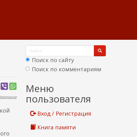
Ф
о
Поиск по сайту
р
Поиск по комментариям
м
Найти
Меню
а
пользователя
Черепанов
п
о
ской
Вход / Регистрация
и
Книга памяти
с
кого