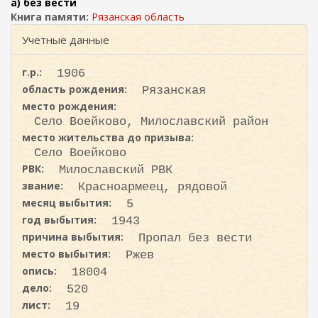
ж
а) без вести
и
а
Книга памяти:
Рязанская область
с
н
Учетные данные
к
и
ю
а
г.р.:
1906
область рождения:
Рязанская
место рождения:
Село Воейково, Милославский район
место жительства до призыва:
Село Воейково
РВК:
Милославский РВК
звание:
Красноармеец, рядовой
месяц выбытия:
5
год выбытия:
1943
причина выбытия:
Пропал без вести
место выбытия:
Ржев
опись:
18004
дело:
520
лист:
19