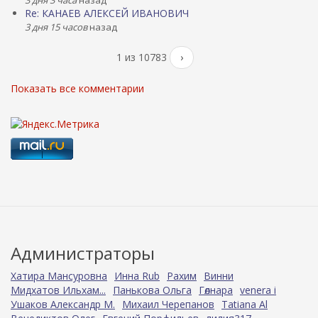
3 дня 3 часа
назад
Re: КАНАЕВ АЛЕКСЕЙ ИВАНОВИЧ
3 дня 15 часов
назад
1 из 10783
›
Показать все комментарии
Администраторы
Хатира Мансуровна
Инна Rub
Рахим
Винни
Мидхатов Ильхам...
Панькова Ольга
Гөлнара
venera i
Ушаков Александр М.
Михаил Черепанов
Tatiana Al