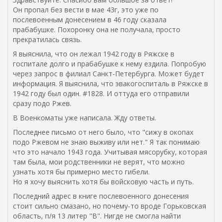
Он пропал без вести в мае 43г, это уже по
послевоенным донесением в 46 году сказала
прабабушке. Похоронку она не получала, просто
прекратилась связь.
Я выяснила, что он лежал 1942 году в Ряжске в
госпитале долго и прабабушке к нему ездила. Попробую
через запрос в филиал Санкт-Петербурга. Может будет
информация. Я выяснила, что эвакогоспиталь в Ряжске в
1942 году был один. #1828. И оттуда его отправили
сразу подо Ржев.
В Военкоматы уже написала. Жду ответы.
Последнее письмо от него было, что "сижу в окопах
подо Ржевом не знаю выживу или нет." Я так понимаю
что это начало 1943 года. Учитывая мясорубку, которая
там была, мои родственники не верят, что можно
узнать хотя бы примерно место гибели.
Но я хочу выяснить хотя бы войсковую часть и путь.
Последний адрес в книге послевоенного донесения
стоит сильно смазано, но почему-то вроде Горьковская
область, п/я 13 литер "В". Нигде не смогла найти