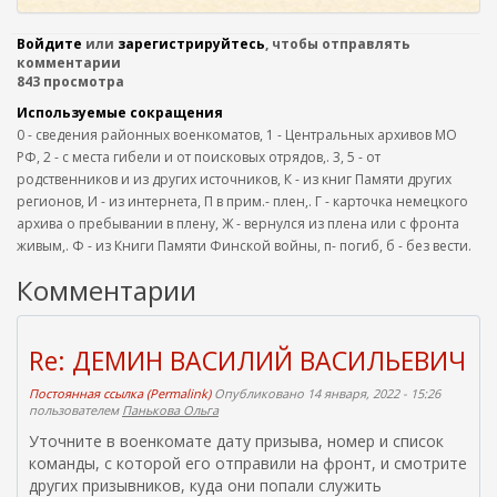
Войдите
или
зарегистрируйтесь
, чтобы отправлять
комментарии
843 просмотра
Используемые сокращения
0 - сведения районных военкоматов, 1 - Центральных архивов МО
РФ, 2 - с места гибели и от поисковых отрядов,. 3, 5 - от
родственников и из других источников, К - из книг Памяти других
регионов, И - из интернета, П в прим.- плен,. Г - карточка немецкого
архива о пребывании в плену, Ж - вернулся из плена или с фронта
живым,. Ф - из Книги Памяти Финской войны, п- погиб, б - без вести.
Комментарии
Re: ДЕМИН ВАСИЛИЙ ВАСИЛЬЕВИЧ
Постоянная ссылка (Permalink)
Опубликовано 14 января, 2022 - 15:26
пользователем
Панькова Ольга
Уточните в военкомате дату призыва, номер и список
команды, с которой его отправили на фронт, и смотрите
других призывников, куда они попали служить