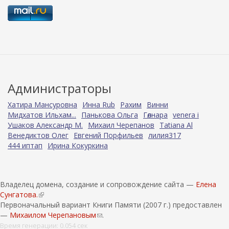
Администраторы
Хатира Мансуровна
Инна Rub
Рахим
Винни
Мидхатов Ильхам...
Панькова Ольга
Гөлнара
venera i
Ушаков Александр М.
Михаил Черепанов
Tatiana Al
Венедиктов Олег
Евгений Порфильев
лилия317
444 иптап
Ирина Кокуркина
Владелец домена, создание и сопровождение сайта —
Елена
Сунгатова.
(
Первоначальный вариант Книги Памяти (2007 г.) предоставлен
в
—
Михаилом Черепановым
н
(
.
е
с
Время генерации: 0.054 сек