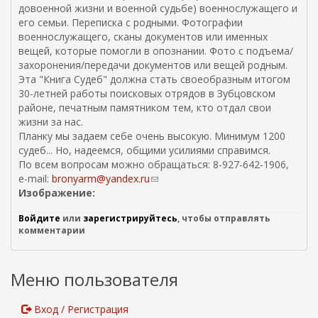
довоенной жизни и военной судьбе) военнослужащего и
его семьи. Переписка с родными. Фотографии
военнослужащего, сканы документов или именных
вещей, которые помогли в опознании. Фото с подъема/
захоронения/передачи документов или вещей родным.
Эта "Книга Судеб" должна стать своеобразным итогом
30-летней работы поисковых отрядов в Зубцовском
районе, печатным памятником тем, кто отдал свои
жизни за нас.
Планку мы задаем себе очень высокую. Минимум 1200
судеб... Но, надеемся, общими усилиями справимся.
По всем вопросам можно обращаться: 8-927-642-1906,
e-mail:
bronyarm@yandex.ru
(
Изображение:
с
с
Войдите
или
зарегистрируйтесь
, чтобы отправлять
ы
комментарии
л
к
а
Меню пользователя
д
л
я
Вход / Регистрация