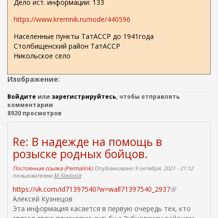
Дело ист. информации: 133
https://www.kremnik.ru/node/440596
Населенные пункты ТатАССР до 1941года
Столбищенский район ТатАССР
Никольское село
Изображение:
Войдите
или
зарегистрируйтесь
, чтобы отправлять
комментарии
8920 просмотров
Re: В надежде на помощь в
розыске родных бойцов.
Постоянная ссылка (Permalink)
Опубликовано 9 октября, 2021 - 21:12
пользователем
M-Sledopit
https://vk.com/id71397540?w=wall71397540_2937
(
Алексей Кузнецов
в
Эта информация касается в первую очередь тех, кто
н