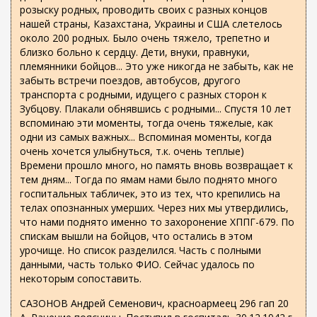
розыску родных, проводить своих с разных концов
нашей страны, Казахстана, Украины и США слетелось
около 200 родных. Было очень тяжело, трепетно и
близко больно к сердцу. Дети, внуки, правнуки,
племянники бойцов... Это уже никогда не забыть, как не
забыть встречи поездов, автобусов, другого
транспорта с родными, идущего с разных сторон к
Зубцову. Плакали обнявшись с родными... Спустя 10 лет
вспоминаю эти моменты, тогда очень тяжелые, как
одни из самых важных... Вспоминая моменты, когда
очень хочется улыбнуться, т.к. очень теплые)
Времени прошло много, но память вновь возвращает к
тем дням... Тогда по ямам нами было поднято много
госпитальных табличек, это из тех, что крепились на
телах опознанных умерших. Через них мы утвердились,
что нами поднято именно то захоронение ХППГ-679. По
спискам вышли на бойцов, что остались в этом
урочище. Но список разделился. Часть с полными
данными, часть только ФИО. Сейчас удалось по
некоторым сопоставить.
САЗОНОВ Андрей Семенович, красноармеец 296 гап 20