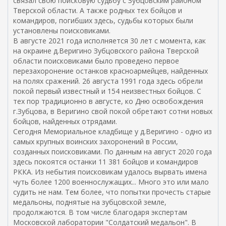
связал свою поисковую судьбу с Зубцовским районом
е
Тверской области. А также родных тех бойцов и
ш
командиров, погибших здесь, судьбы которых были
н
установлены поисковиками.
я
В августе 2021 года исполняется 30 лет с момента, как
я
на окраине д.Веригино Зубцовского района Тверской
с
области поисковиками было проведено первое
с
перезахоронение останков красноармейцев, найденных
ы
на полях сражений. 26 августа 1991 года здесь обрели
л
покой первый известный и 154 неизвестных бойцов. С
к
тех пор традиционно в августе, ко Дню освобождения
а
г.Зубцова, в Веригино свой покой обретают сотни новых
)
бойцов, найденных отрядами.
Сегодня Мемориальное кладбище у д.Веригино - одно из
самых крупных воинских захоронений в России,
созданных поисковиками. По данным на август 2020 года
здесь покоятся останки 11 381 бойцов и командиров
РККА. Из небытия поисковикам удалось вырвать имена
чуть более 1200 военнослужащих... Много это или мало
судить не нам. Тем более, что попытки прочесть старые
медальоны, поднятые на зубцовской земле,
продолжаются. В том числе благодаря экспертам
Московской лаборатории "Солдатский медальон". В