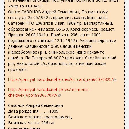
А. Ранение поясницы. Поступил в госпиталь 30.12.1942 г.
Умер 16.01.1943 г.
Он же САЗОНОВ Андрей Семенович, По именному
списку от 25.05.1942 г. проходит, как выбывший из
батарей ПТО 206 зпс в 7 зап. 1909 г.р. Беспартийный,
образование - 4 класса. ВУС-9. Красноармеец, радист.
Призван 26.08.1941 г. Прибыл в 296 гап из 1000
подвижного госпиталя 12.12.1942 г. Указаны адресные
данные: Калининская обл. Слойбищенский
(неразборчиво) р-н, с.Никольское. Явно какая-то
ошибка. По Татарской АССР проходит Столбищенский
р-н, Никольский с/с. Сазоновы по этим привязкам
проходят.
https://pamyat-naroda.ru/heroes/kld-card_ran60070825/
(
в
https://pamyat-naroda.ru/heroes/memorial-
н
chelovek_vpp1993657077/
(
е
в
ш
Сазонов Андрей Семенович
н
н
Дата рождения: __.__.1909
е
я
Воинское звание: красноармеец
ш
я
Воинская часть: 296 гап
н
с
Судьба: выписан