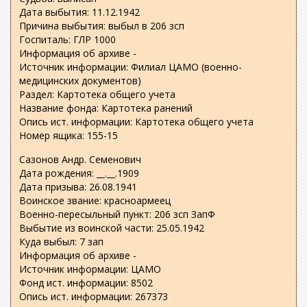
я
с
Дата выбытия: 11.12.1942
я
ы
Причина выбытия: выбыл в 206 зсп
с
л
Госпиталь: ГЛР 1000
с
к
Информация об архиве -
ы
а
Источник информации: Филиал ЦАМО (военно-
л
)
медицинских документов)
к
Раздел: Картотека общего учета
а
Название фонда: Картотека ранений
)
Опись ист. информации: Картотека общего учета
Номер ящика: 155-15
Сазонов Андр. Семенович
Дата рождения: __.__.1909
Дата призыва: 26.08.1941
Воинское звание: красноармеец
Военно-пересыльный пункт: 206 зсп ЗапФ
Выбытие из воинской части: 25.05.1942
Куда выбыл: 7 зап
Информация об архиве -
Источник информации: ЦАМО
Фонд ист. информации: 8502
Опись ист. информации: 267373