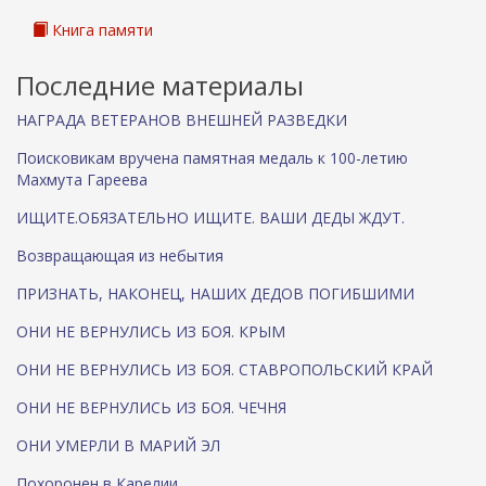
о
т
Книга памяти
п
р
Последние материалы
а
в
НАГРАДА ВЕТЕРАНОВ ВНЕШНЕЙ РАЗВЕДКИ
к
и
Поисковикам вручена памятная медаль к 100-летию
e
Махмута Гареева
m
ИЩИТЕ.ОБЯЗАТЕЛЬНО ИЩИТЕ. ВАШИ ДЕДЫ ЖДУТ.
a
i
Возвращающая из небытия
l
)
ПРИЗНАТЬ, НАКОНЕЦ, НАШИХ ДЕДОВ ПОГИБШИМИ
ОНИ НЕ ВЕРНУЛИСЬ ИЗ БОЯ. КРЫМ
ОНИ НЕ ВЕРНУЛИСЬ ИЗ БОЯ. СТАВРОПОЛЬСКИЙ КРАЙ
ОНИ НЕ ВЕРНУЛИСЬ ИЗ БОЯ. ЧЕЧНЯ
ОНИ УМЕРЛИ В МАРИЙ ЭЛ
Похоронен в Карелии