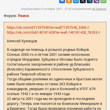
ж
а
а
п
Опубликовано 9 октября, 2021 - 21:03 пользователем
M-Sledopit
н
о
и
Форум:
Поиск
и
ю
с
https://vk.com/id71397540?w=wall71397540_3406
(
https://vk.com/club140181428?w=wall-140181428_76293
в
(
к
н
в
а
Алексей Кузнецов
е
н
ш
е
В надежде на помощь в розыске родных бойцов.
н
ш
Осенью 2000-го и летом 2001 силами нескольких
я
н
отрядов Мордовии, Зубцова и Москвы было поднято
я
я
госпитальное захоронение в районе ур.Власьево
с
я
(Власово) Карамзинского с/поселения Зубцовского
с
с
района Тверской области.
ы
с
Тогда общими усилиями из одиночных и братских могил
л
ы
нами были извлечены останки 263 бойцов и
к
л
командиров, умерших от ран и болезней в ХППГ-679
а
к
осенью 1942 г и по январю 1943 года.
)
а
23 августа 2001 года мы их проводили в последнюю
)
дорогу. Теперь они покоятся на Воинском Мемориале в
д.Веригино. Тогда была проведена огромная работа по