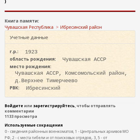
ж
)
и
а
с
н
к
и
Книга памяти:
ю
а
Чувашская Республика
Ибресинский район
Учетные данные
г.р.:
1923
область рождения:
Чувашская АССР
место рождения:
Чувашская АССР, Комсомольский район,
д.Верхнее Тимерчеево
РВК:
Ибресинский
Войдите
или
зарегистрируйтесь
, чтобы отправлять
комментарии
1133 просмотра
Используемые сокращения
0 - сведения районных военкоматов, 1 - Центральных архивов МО
РФ, 2 - с места гибели и от поисковых отрядов,. 3, 5 - от