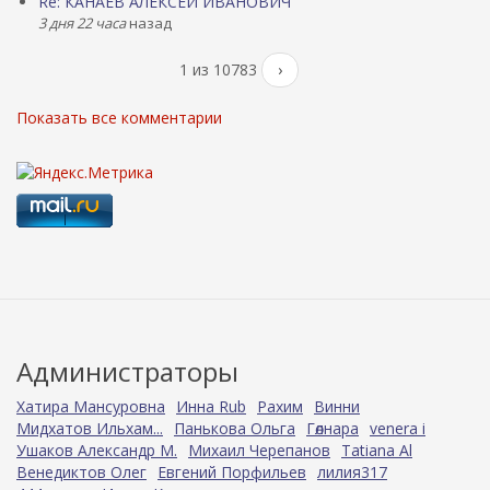
Re: КАНАЕВ АЛЕКСЕЙ ИВАНОВИЧ
3 дня 22 часа
назад
1 из 10783
›
Показать все комментарии
Администраторы
Хатира Мансуровна
Инна Rub
Рахим
Винни
Мидхатов Ильхам...
Панькова Ольга
Гөлнара
venera i
Ушаков Александр М.
Михаил Черепанов
Tatiana Al
Венедиктов Олег
Евгений Порфильев
лилия317