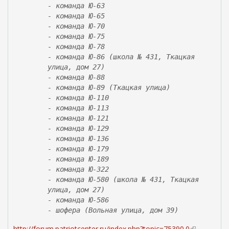
- команда Ю-63
- команда Ю-65
- команда Ю-70
- команда Ю-75
- команда Ю-78
- команда Ю-86 (школа № 431, Ткацкая
улица, дом 27)
- команда Ю-88
- команда Ю-89 (Ткацкая улица)
- команда Ю-110
- команда Ю-113
- команда Ю-121
- команда Ю-129
- команда Ю-136
- команда Ю-179
- команда Ю-189
- команда Ю-322
- команда Ю-580 (школа № 431, Ткацкая
улица, дом 27)
- команда Ю-586
- шофера (Вольная улица, дом 39)
http://forum.patriotcenter.ru/index.php?topic=75390.0
(