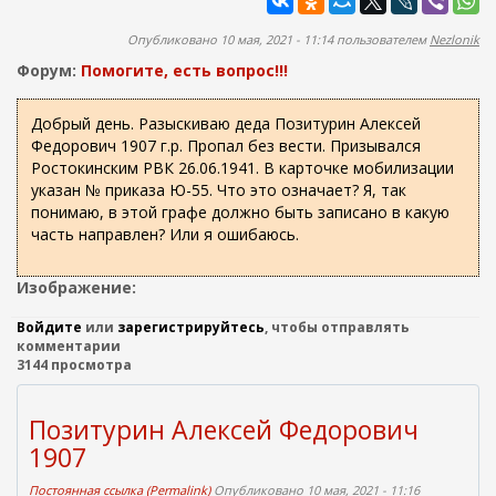
ж
а
а
п
Опубликовано 10 мая, 2021 - 11:14 пользователем
Nezlonik
н
о
и
Форум:
Помогите, есть вопрос!!!
и
ю
с
Добрый день. Разыскиваю деда Позитурин Алексей
Федорович 1907 г.р. Пропал без вести. Призывался
к
Ростокинским РВК 26.06.1941. В карточке мобилизации
а
указан № приказа Ю-55. Что это означает? Я, так
понимаю, в этой графе должно быть записано в какую
часть направлен? Или я ошибаюсь.
Изображение:
Войдите
или
зарегистрируйтесь
, чтобы отправлять
комментарии
3144 просмотра
Позитурин Алексей Федорович
1907
Постоянная ссылка (Permalink)
Опубликовано 10 мая, 2021 - 11:16