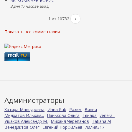
Re: КОМЫЧЕВ БОРИС
3 дня 17 часов
назад
1 из 10782
›
Показать все комментарии
Администраторы
Хатира Мансуровна
Инна Rub
Рахим
Винни
Мидхатов Ильхам...
Панькова Ольга
Гөлнара
venera i
Ушаков Александр М.
Михаил Черепанов
Tatiana Al
Венедиктов Олег
Евгений Порфильев
лилия317