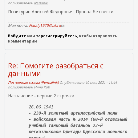
пользователем
Nezlonik
Позитурин Алексей Фёдорович. Пропал без вести.
Моя почта:
Nataly1970@bk.ru
(
с
Войдите
или
зарегистрируйтесь
с
, чтобы отправлять
комментарии
ы
л
к
а
д
Re: Помогите разобраться с
л
данными
я
о
Постоянная ссылка (Permalink)
Опубликовано 10 мая, 2021 - 11:44
т
пользователем
Инна Rub
п
р
Назначение - первые 2 строчки
а
в
26.06.1941
к
-
230-й зенитный артиллерийский полк
и
- войсковая часть № 2014 (60-й отдельный
e
m
учебный танковый батальон 23-й
a
легкотанковой бригады Одесского военного
i
округа)