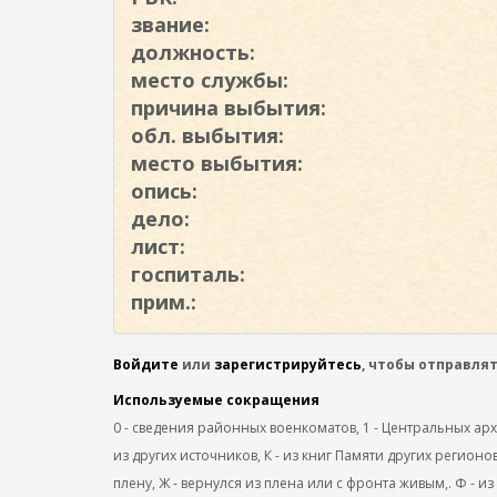
о
звание:
д
должность:
е
место службы:
р
причина выбытия:
ж
обл. выбытия:
а
место выбытия:
н
опись:
и
дело:
ю
лист:
госпиталь:
прим.:
Войдите
или
зарегистрируйтесь
, чтобы отправля
Используемые сокращения
0 - сведения районных военкоматов, 1 - Центральных архив
из других источников, К - из книг Памяти других регионов
плену, Ж - вернулся из плена или с фронта живым,. Ф - из