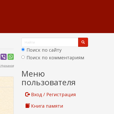
Ф
о
Поиск по сайту
р
Поиск по комментариям
м
 Нурханов
Найти
Меню
а
пользователя
п
о
Вход / Регистрация
и
Книга памяти
с