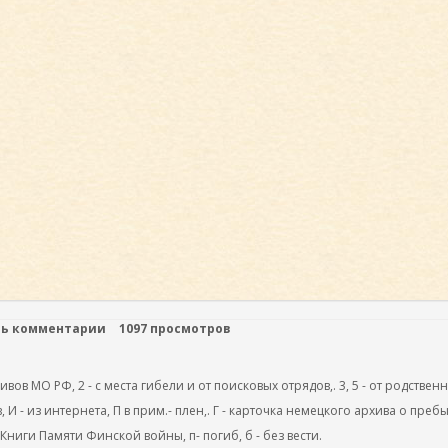
ть комментарии
1097 просмотров
ов МО РФ, 2 - с места гибели и от поисковых отрядов,. 3, 5 - от родствен
, И - из интернета, П в прим.- плен,. Г - карточка немецкого архива о преб
 Книги Памяти Финской войны, п- погиб, б - без вести.