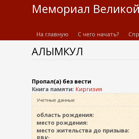
П
Мемориал Великой
е
р
е
На главную
С чего начать?
Спр
й
т
АЛЫМКУЛ
и
к
о
с
н
Пропал(а) без вести
о
Книга памяти:
Киргизия
в
Учетные данные
н
о
область рождения:
м
место рождения:
у
место жительства до призыва:
с
РВК: