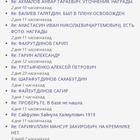
Re: АКМАЛОВ АНВАР ГАРАЕВИЧ. УТОЧНЕНИЯ. НАГРАДЫ.
2 дня 10 часов
назад
Re: ВАЛИЕВ ГАЛЯТДИН. БЫЛ В ПЛЕНУ.ОСВОБОЖДЕН.
2 дня 11 часов
назад
Re: АНАСТАСИН ИВАН НИКОЛАЕВИЧ(АРТЕМОВИЧ). ЕСТЬ
ФОТО. НАГРАДЫ
2 дня 11 часов
назад
Re: ФАХРУТДИНОВ ГАРИП
2 дня 11 часов
назад
Re: ГАРИН АЛЕКСАНДР
2 дня 12 часов
назад
Re: ТРЕТЬЯЧЕНКО АЛЕКСЕЙ ПЕТРОВИЧ
2 дня 23 часа
назад
Re: ШАРАФУТДИНОВ САХАБУТДИН
3 дня 1 час
назад
Re: ФАЙЗУТДИНОВ САГИР
3 дня 1 час
назад
Re: ПРОВЕРЬТЕ. В базе не нашла.
4 дня 11 часов
назад
Re: Сайфулин Зайнула Халиулович 1919
4 дня 11 часов
назад
Re: ГАРИФУЛЛИН МАНСУР ЗАКИРОВИЧ. НА КРЕМНИКЕ
НЕТ.
5 дней 2 часа
назад