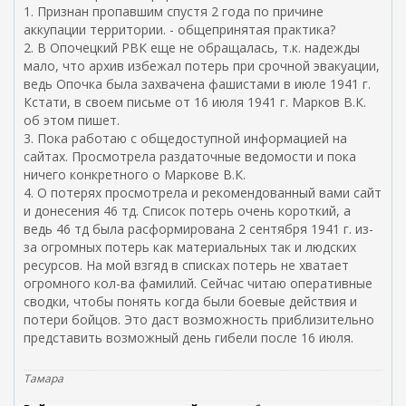
1. Признан пропавшим спустя 2 года по причине
аккупации территории. - общепринятая практика?
2. В Опочецкий РВК еще не обращалась, т.к. надежды
мало, что архив избежал потерь при срочной эвакуации,
ведь Опочка была захвачена фашистами в июле 1941 г.
Кстати, в своем письме от 16 июля 1941 г. Марков В.К.
об этом пишет.
3. Пока работаю с общедоступной информацией на
сайтах. Просмотрела раздаточные ведомости и пока
ничего конкретного о Маркове В.К.
4. О потерях просмотрела и рекомендованный вами сайт
и донесения 46 тд. Список потерь очень короткий, а
ведь 46 тд была расформирована 2 сентября 1941 г. из-
за огромных потерь как материальных так и людских
ресурсов. На мой взгяд в списках потерь не хватает
огромного кол-ва фамилий. Сейчас читаю оперативные
сводки, чтобы понять когда были боевые действия и
потери бойцов. Это даст возможность приблизительно
представить возможный день гибели после 16 июля.
Тамара