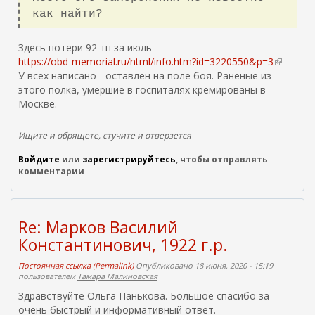
как найти?
Здесь потери 92 тп за июль
https://obd-memorial.ru/html/info.htm?id=3220550&p=3
(
У всех написано - оставлен на поле боя. Раненые из
в
этого полка, умершие в госпиталях кремированы в
н
Москве.
е
ш
н
Ищите и обрящете, стучите и отверзется
я
Войдите
или
зарегистрируйтесь
, чтобы отправлять
я
комментарии
с
с
ы
л
Re: Марков Василий
к
Константинович, 1922 г.р.
а
)
Постоянная ссылка (Permalink)
Опубликовано 18 июня, 2020 - 15:19
пользователем
Тамара Малиновская
Здравствуйте Ольга Панькова. Большое спасибо за
очень быстрый и информативный ответ.