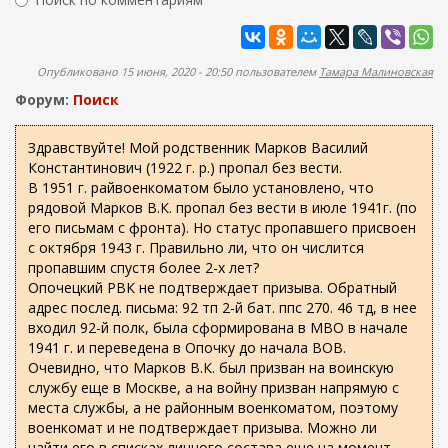
ж
м
а
Найти
а
н
и
п
Опубликовано 15 июня, 2020 - 20:50 пользователем
Тамара Малиновская
ю
о
Форум:
Поиск
и
с
Здравствуйте! Мой родственник Марков Василий
Константинович (1922 г. р.) пропал без вести.
к
В 1951 г. райвоенкоматом было установлено, что
а
рядовой Марков В.К. пропал без вести в июле 1941г. (по
его письмам с фронта). Но статус пропавшего присвоен
с октября 1943 г. Правильно ли, что он числится
пропавшим спустя более 2-х лет?
Опочецкий РВК не подтверждает призыва. Обратный
адрес послед. письма: 92 тп 2-й бат. ппс 270. 46 тд, в нее
входил 92-й полк, была сформирована в МВО в начале
1941 г. и переведена в Опочку до начала ВОВ.
Очевидно, что Марков В.К. был призван на воинскую
службу еще в Москве, а на войну призван напрямую с
места службы, а не районным военкоматом, поэтому
военкомат и не подтверждает призыва. Можно ли
найти его в списках личного состава еще на момент