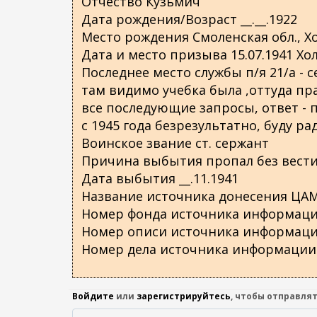
Отчество Кузьмич
о
Дата рождения/Возраст __.__.1922
д
Место рождения Смоленская обл., Х
е
Дата и место призыва 15.07.1941 Хо
р
Последнее место службы п/я 21/а - 
ж
там видимо учебка была ,оттуда п
а
все последующие запросы, ответ -
н
с 1945 года безрезультатно, буду р
и
Воинское звание ст. сержант
ю
Причина выбытия пропал без вест
Дата выбытия __.11.1941
Название источника донесения ЦА
Номер фонда источника информаци
Номер описи источника информаци
Номер дела источника информации
Войдите
или
зарегистрируйтесь
, чтобы отправля