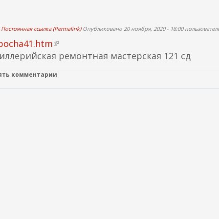
Постоянная ссылка (Permalink)
Опубликовано 20 ноября, 2020 - 18:00 пользовате
pocha41.htm
(
тиллерийская ремонтная мастерская 121 сд
в
н
лять комментарии
е
ш
н
я
я
с
с
ы
л
к
а
)