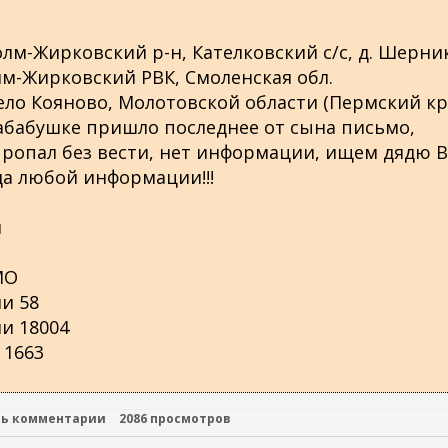
олм-Жирковский р-н, Кателковский с/с, д. Шерни
лм-Жирковский РВК, Смоленская обл.
село Кояново, Молотовской области (Пермский кр
рабабушке пришло последнее от сына письмо,
 пропал без вести, нет информации, ищем дядю 
ада любой информации!!!
и
МО
и 58
и 18004
 1663
ть комментарии
2086 просмотров