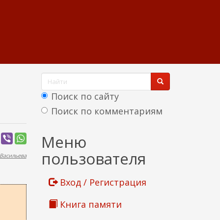
Ф
о
Поиск по сайту
р
Поиск по комментариям
м
Найти
Меню
а
пользователя
Васильева
п
о
Вход / Регистрация
и
Книга памяти
с