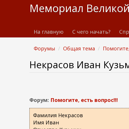
П
Мемориал Великой
е
р
е
На главную
С чего начать?
Спр
й
т
и
Форумы
Общая тема
Помогите,
к
о
Некрасов Иван Кузь
с
н
о
в
н
Форум:
Помогите, есть вопрос!!!
о
м
Фамилия Некрасов
у
Имя Иван
с