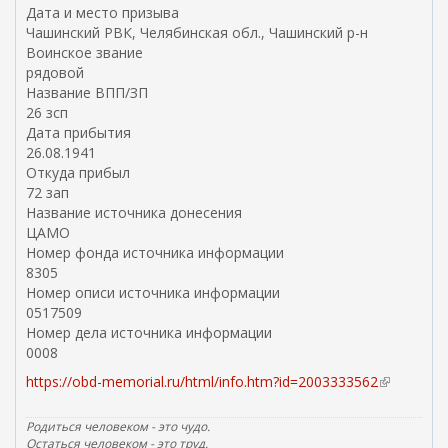
Дата и место призыва
Чашинский РВК, Челябинская обл., Чашинский р-н
Воинское звание
рядовой
Название ВПП/ЗП
26 зсп
Дата прибытия
26.08.1941
Откуда прибыл
72 зап
Название источника донесения
ЦАМО
Номер фонда источника информации
8305
Номер описи источника информации
0517509
Номер дела источника информации
0008
https://obd-memorial.ru/html/info.htm?id=2003333562
(
в
н
Родиться человеком - это чудо.
е
Остаться человеком - это труд.