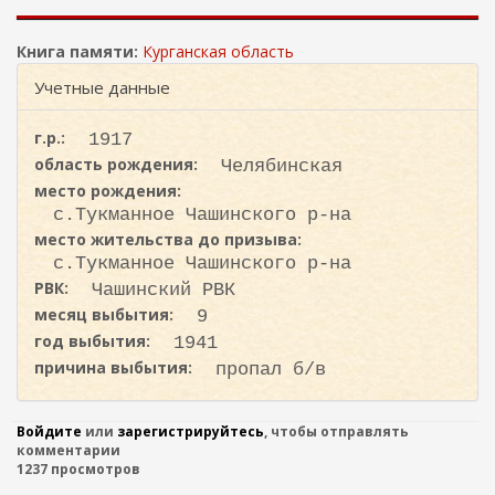
ж
и
а
с
н
Книга памяти:
Курганская область
к
и
Учетные данные
ю
а
г.р.:
1917
область рождения:
Челябинская
место рождения:
с.Тукманное Чашинского р-на
место жительства до призыва:
с.Тукманное Чашинского р-на
РВК:
Чашинский РВК
месяц выбытия:
9
год выбытия:
1941
причина выбытия:
пропал б/в
Войдите
или
зарегистрируйтесь
, чтобы отправлять
комментарии
1237 просмотров