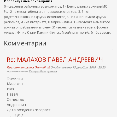
Используемые сокращения
0 - сведения районных военкоматов, 1 - Центральных архивов МО
РФ, 2 - с места гибели и от поисковых отрядов,. 3, 5 - от
родственников и из других источников, К - из книг Памяти других
регионов, И - из интернета, П в прим.- плен,. Г - карточка немецкого
архива о пребывании в плену, Ж - вернулся из плена или с фронта
живым,. Ф - из Книги Памяти Финской войны, п- погиб, б - без вести.
Комментарии
Re: МАЛАХОВ ПАВЕЛ АНДРЕЕВИЧ
Постоянная ссылка (Permalink)
Опубликовано 13 декабря, 2019 - 20:20
пользователем
Хатира Мансуровна
Фамилия
Малахов
Имя
Павел
Отчество
Андреевич
Дата рождения/Возраст
__.__.1917