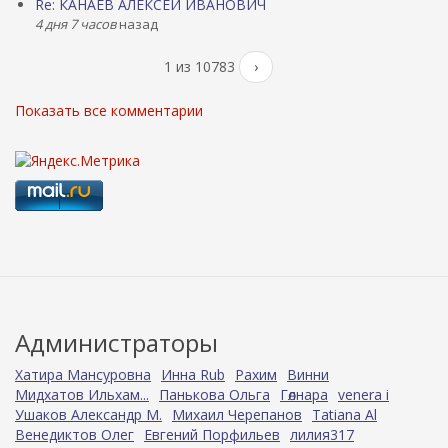
Re: КАНАЕВ АЛЕКСЕЙ ИВАНОВИЧ
4 дня 7 часов
назад
1 из 10783
›
Показать все комментарии
Администраторы
Хатира Мансуровна
Инна Rub
Рахим
Винни
Мидхатов Ильхам...
Панькова Ольга
Гөлнара
venera i
Ушаков Александр М.
Михаил Черепанов
Tatiana Al
Венедиктов Олег
Евгений Порфильев
лилия317