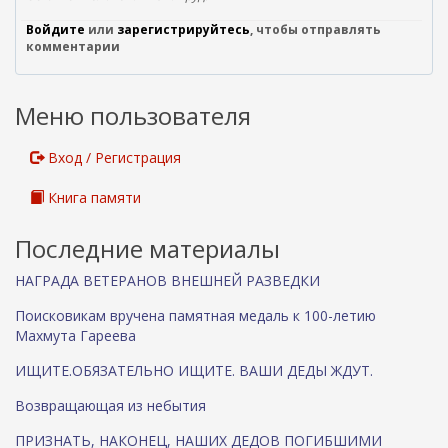
ш
Войдите
или
зарегистрируйтесь
, чтобы отправлять
н
комментарии
я
я
с
Меню пользователя
с
ы
л
Вход / Регистрация
к
а
Книга памяти
)
Последние материалы
НАГРАДА ВЕТЕРАНОВ ВНЕШНЕЙ РАЗВЕДКИ
Поисковикам вручена памятная медаль к 100-летию
Махмута Гареева
ИЩИТЕ.ОБЯЗАТЕЛЬНО ИЩИТЕ. ВАШИ ДЕДЫ ЖДУТ.
Возвращающая из небытия
ПРИЗНАТЬ, НАКОНЕЦ, НАШИХ ДЕДОВ ПОГИБШИМИ