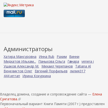
Администраторы
Хатира Мансуровна
Инна Rub
Рахим
Винни
Мидхатов Ильхам...
Панькова Ольга
Гөлнара
venera i
Ушаков Александр М.
Михаил Черепанов
Tatiana Al
Венедиктов Олег
Евгений Порфильев
лилия317
444 иптап
Ирина Кокуркина
Владелец домена, создание и сопровождение сайта —
Елена
Сунгатова.
(
Первоначальный вариант Книги Памяти (2007 г.) предоставлен
в