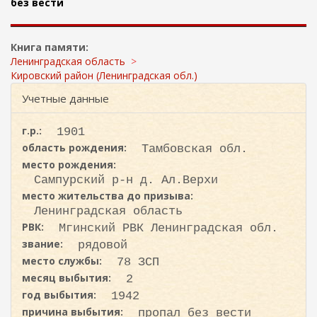
ж
без вести
и
а
с
н
к
и
Книга памяти:
ю
а
Ленинградская область
Кировский район (Ленинградская обл.)
Учетные данные
г.р.:
1901
область рождения:
Тамбовская обл.
место рождения:
Сампурский р-н д. Ал.Верхи
место жительства до призыва:
Ленинградская область
РВК:
Мгинский РВК Ленинградская обл.
звание:
рядовой
место службы:
78 ЗСП
месяц выбытия:
2
год выбытия:
1942
причина выбытия:
пропал без вести