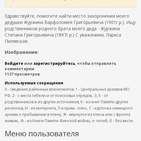
Здравствуйте, помогите найти место захоронения моего
дедушки Журжина Варфоломея Григорьевича (1901г.р.). Ищу
родственников родного брата моего деда - Журжина
Степана Григорьевича (1897г.р.) С уважением, Лариса
Пилявская.
Изображение:
Войдите
или
зарегистрируйтесь
, чтобы отправлять
комментарии
1137 просмотров
Используемые сокращения
0 - сведения районных военкоматов, 1 - Центральных архивов МО
РФ, 2 - с места гибели и от поисковых отрядов,. 3, 5 - от
родственников и из других источников, К - из книг Памяти других
регионов, И - из интернета, П в прим.- плен,. Г - карточка немецкого
архива о пребывании в плену, Ж - вернулся из плена или с фронта
живым,. Ф - из Книги Памяти Финской войны, п- погиб, б - без вести.
Меню пользователя