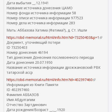
)
Дата выбытия __.12.1941
а
Название источника донесения ЦАМО
)
Номер фонда источника информации 58
Номер описи источника информации 977523
Номер дела источника информации 283
Мать: Аббазова Хатима (Фатима?), д. Ст. Ишли
https://obd-memorial.ru/html/info.htm?id=73250403&p=1
(
Документ, уточняющий потери
в
ID 73250403
н
Номер донесения 46194
е
Тип донесения Донесения послевоенного периода
ш
Дата донесения 20.07.1950
н
Название источника информации дрожжановский РВК
я
татарской асср
я
с
https://obd-memorial.ru/html/info.htm?id=402397460
(
с
Информация из Книги Памяти
в
ы
ID 402397460
н
л
Фамилия АББАЗОВ
е
к
Имя Абдулгапим
ш
а
Отчество Зартдинович
н
)
Дата рождения/Возраст __.__.1920
я