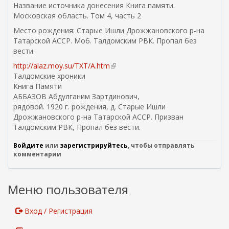
Название источника донесения Книга памяти.
я
Московская область. Том 4, часть 2
с
с
Место рождения: Старые Ишли Дрожжановского р-на
ы
Татарской АССР. Моб. Талдомским РВК. Пропал без
л
вести.
к
http://alaz.moy.su/TXT/A.htm
(
а
Талдомские хроники
в
)
Книга Памяти
н
АББАЗОВ Абдулганим Зартдинович,
е
рядовой. 1920 г. рождения, д. Старые Ишли
ш
Дрожжановского р-на Татарской АССР. Призван
н
Талдомским РВК, Пропал без вести.
я
я
Войдите
или
зарегистрируйтесь
, чтобы отправлять
с
комментарии
с
ы
л
Меню пользователя
к
а
)
Вход / Регистрация