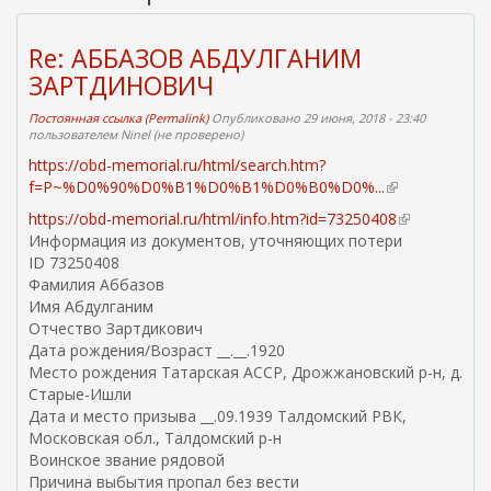
Re: АББАЗОВ АБДУЛГАНИМ
ЗАРТДИНОВИЧ
Постоянная ссылка (Permalink)
Опубликовано 29 июня, 2018 - 23:40
пользователем
Ninel (не проверено)
https://obd-memorial.ru/html/search.htm?
f=P~%D0%90%D0%B1%D0%B1%D0%B0%D0%...
(
в
https://obd-memorial.ru/html/info.htm?id=73250408
(
н
Информация из документов, уточняющих потери
в
е
ID 73250408
н
ш
Фамилия Аббазов
е
н
Имя Абдулганим
ш
я
Отчество Зартдикович
н
я
Дата рождения/Возраст __.__.1920
я
с
Место рождения Татарская АССР, Дрожжановский р-н, д.
я
с
Старые-Ишли
с
ы
Дата и место призыва __.09.1939 Талдомский РВК,
с
л
Московская обл., Талдомский р-н
ы
к
Воинское звание рядовой
л
а
Причина выбытия пропал без вести
к