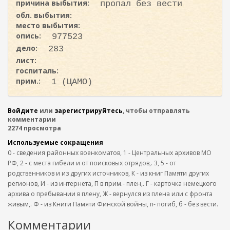
причина выбытия:
пропал без вести
обл. выбытия:
место выбытия:
опись:
977523
дело:
283
лист:
госпиталь:
прим.:
1 (ЦАМО)
Войдите
или
зарегистрируйтесь
, чтобы отправлять
комментарии
2274 просмотра
Используемые сокращения
0 - сведения районных военкоматов, 1 - Центральных архивов МО
РФ, 2 - с места гибели и от поисковых отрядов,. 3, 5 - от
родственников и из других источников, К - из книг Памяти других
регионов, И - из интернета, П в прим.- плен,. Г - карточка немецкого
архива о пребывании в плену, Ж - вернулся из плена или с фронта
живым,. Ф - из Книги Памяти Финской войны, п- погиб, б - без вести.
Комментарии