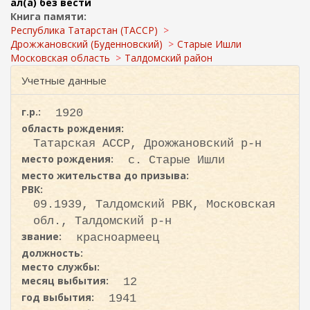
ж
ал(а) без вести
и
а
Книга памяти:
с
н
Республика Татарстан (ТАССР)
к
и
Дрожжановский (Буденновский)
Старые Ишли
ю
Московская область
Талдомский район
а
Учетные данные
г.р.:
1920
область рождения:
Татарская АССР, Дрожжановский р-н
место рождения:
с. Старые Ишли
место жительства до призыва:
РВК:
09.1939, Талдомский РВК, Московская
обл., Талдомский р-н
звание:
красноармеец
должность:
место службы:
месяц выбытия:
12
год выбытия:
1941