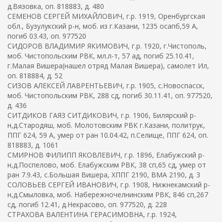
д.Вязовка, оп. 818883, д. 480
СЕМЕНОВ СЕРГЕЙ МИХАЙЛОВИЧ, г.р. 1919, Оренбургская
обл., Бузулукский р-н, моб. из г.Казани, 1235 осапб,59 А,
погиб 03.43, оп. 977520
СИДОРОВ ВЛАДИМИР ЯКИМОВИЧ, г.р. 1920, г.Чистополь,
моб. Чистопольским РВК, мл.л-т, 57 ад, погиб 25.10.41,
г.Малая Вишера(нашел отряд Малая Вишера), самолет Ил,
оп. 818884, д. 52
СИЗОВ АЛЕКСЕЙ ЛАВРЕНТЬЕВИЧ, г.р. 1905, с.Новоспасск,
моб. Чистопольским РВК, 288 сд, погиб 30.11.41, оп. 977520,
д. 436
СИТДИКОВ ГАЯЗ СИТДИКОВИЧ, г.р. 1906, Билярский р-
н,д.Стародяш, моб. Молотовским РВК г.Казани, политрук,
ППГ 624, 59 А, умер от ран 10.04.42, п.Селище, ППГ 624, оп.
818883, д. 1061
СМИРНОВ ФИЛИПП ЯКОВЛЕВИЧ, г.р. 1896, Елабужский р-
н,д.Поспелово, моб. Елабужским РВК, 38 сп,65 сд, умер от
ран 7.9.43, с.Большая Вишера, ХППГ 2190, ВМА 2190, д. 3
СОЛОВЬЕВ СЕРГЕЙ ИВАНОВИЧ, г.р. 1908, Нижнекамский р-
н,д.Смыловка, моб. Набережночелнинским РВК, 846 сп,267
сд, погиб 12.41, д.Некрасово, оп. 977520, д. 228
СТРАХОВА ВАЛЕНТИНА ГЕРАСИМОВНА, г.р. 1924,