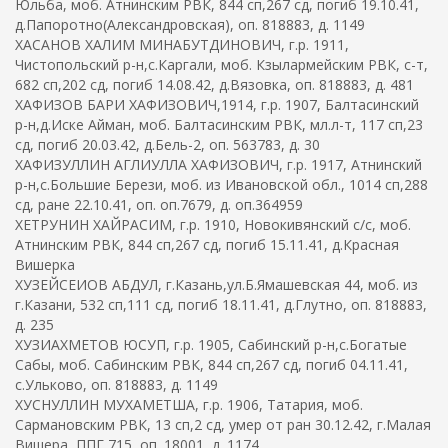
Юльба, моб. Атнинским РВК, 844 сп,267 сд, погиб 19.10.41,
д.Папоротно(Александровская), оп. 818883, д. 1149
ХАСАНОВ ХАЛИМ МИНАБУТДИНОВИЧ, г.р. 1911,
Чистопольский р-н,с.Каргали, моб. Кзылармейским РВК, с-т,
682 сп,202 сд, погиб 14.08.42, д.Вязовка, оп. 818883, д. 481
ХАФИЗОВ БАРИ ХАФИЗОВИЧ,1914, г.р. 1907, Балтасинский
р-н,д.Иске Айман, моб. Балтасинским РВК, мл.л-т, 117 сп,23
сд, погиб 20.03.42, д.Бель-2, оп. 563783, д. 30
ХАФИЗУЛЛИН АГЛИУЛЛА ХАФИЗОВИЧ, г.р. 1917, Атнинский
р-н,с.Большие Берези, моб. из Ивановской обл., 1014 сп,288
сд, ране 22.10.41, оп. оп.7679, д. оп.364959
ХЕТРУНИН ХАЙРАСИМ, г.р. 1910, Новокивянский с/с, моб.
Атнинским РВК, 844 сп,267 сд, погиб 15.11.41, д.Красная
Вишерка
ХУЗЕЙСЕИОВ АБДУЛ, г.Казань,ул.Б.Ямашевская 44, моб. из
г.Казани, 532 сп,111 сд, погиб 18.11.41, д.Глутно, оп. 818883,
д. 235
ХУЗИАХМЕТОВ ЮСУП, г.р. 1905, Сабинский р-н,с.Богатые
Сабы, моб. Сабинским РВК, 844 сп,267 сд, погиб 04.11.41,
с.Ульково, оп. 818883, д. 1149
ХУСНУЛЛИН МУХАМЕТША, г.р. 1906, Татария, моб.
Сармановским РВК, 13 сп,2 сд, умер от ран 30.12.42, г.Малая
Вишера, ППГ 715, оп. 18001, д. 1174