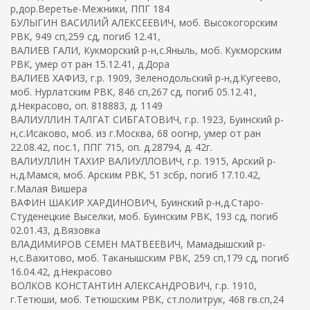
р,дор.Веретье-Межники, ППГ 184
БУЛЫГИН ВАСИЛИЙ АЛЕКСЕЕВИЧ, моб. Высокогорским
РВК, 949 сп,259 сд, погиб 12.41,
ВАЛИЕВ ГАЛИ, Кукморский р-н,с.Яныль, моб. Кукморским
РВК, умер от ран 15.12.41, д.Дора
ВАЛИЕВ ХАФИЗ, г.р. 1909, Зеленодольский р-н,д.Кугеево,
моб. Нурлатским РВК, 846 сп,267 сд, погиб 05.12.41,
д.Некрасово, оп. 818883, д. 1149
ВАЛИУЛЛИН ТАЛГАТ СИБГАТОВИЧ, г.р. 1923, Буинский р-
н,с.Исаково, моб. из г.Москва, 68 оогнр, умер от ран
22.08.42, пос.1, ППГ 715, оп. д.28794, д. 42г.
ВАЛИУЛЛИН ТАХИР ВАЛИУЛЛОВИЧ, г.р. 1915, Арский р-
н,д.Мамся, моб. Арским РВК, 51 зсбр, погиб 17.10.42,
г.Малая Вишера
ВАФИН ШАКИР ХАРДИНОВИЧ, Буинский р-н,д.Старо-
Студенецкие Выселки, моб. Буинским РВК, 193 сд, погиб
02.01.43, д.Вязовка
ВЛАДИМИРОВ СЕМЕН МАТВЕЕВИЧ, Мамадышский р-
н,с.Вахитово, моб. Таканышским РВК, 259 сп,179 сд, погиб
16.04.42, д.Некрасово
ВОЛКОВ КОНСТАНТИН АЛЕКСАНДРОВИЧ, г.р. 1910,
г.Тетюши, моб. Тетюшским РВК, ст.политрук, 468 гв.сп,24