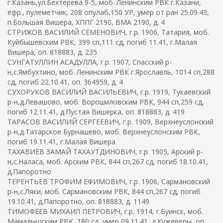
г.Казань,ул.Бехтерева 9-5, моб. Ленинским РВК г.Казани,
ефр., пулеметчик, 208 опулаб,150 УР, умер от ран 25.09.43,
п.Большая Вишера, ХППГ 2190, ВМА 2190, д. 4
СТРИЖОВ ВАСИЛИЙ СЕМЕНОВИЧ, г.р. 1906, Татария, моб.
Куйбышевским РВК, 399 сп,111 сд, погиб 11.41, г.Малая
Вишера, оп. 818883, д. 235
СУНГАТУЛЛИН АСАДУЛЛА, г.р. 1907, Спасский р-
н,с.Ямбухтино, моб. Ленинским РВК г.Ярославль, 1014 сп,288
сд, погиб 22.10.41, оп. 364959, д. 4
СУХОРУКОВ ВАСИЛИЙ ВАСИЛЬЕВИЧ, г.р. 1919, Тукаевский
р-н,д.Левашово, моб. Ворошиловским РВК, 944 сп,259 сд,
погиб 12.11.41, д.Пустая Вишерка, оп. 818883, д. 419
ТАРАСОВ ВАСИЛИЙ СЕРГЕЕВИЧ, г.р. 1909, Верхнеуслонский
р-н,д.Татарское Бурнашево, моб. Верхнеуслонским РВК,
погиб 19.11.41, г.Малая Вишера
ТАХАВИЕВ ЗАМАЙ ТАХАУТДИНОВИЧ, г.р. 1905, Арский р-
н,с.Наласа, моб. Арским РВК, 844 сп,267 сд, погиб 18.10.41,
д.Папоротно
ТЕРЕНТЬЕВ ТРОФИМ ЕФИМОВИЧ, г.р. 1906, Сармановский
р-н,с.Ляки, моб. Сармановским РВК, 844 сп,267 сд, погиб
19.10.41, д.Папоротно, оп. 818883, д. 1149
ТИМОФЕЕВ МИХАИЛ ПЕТРОВИЧ, г.р. 1914, г.Буинск, моб.
Мамадышским РВК, 180 сд, умер 09.11.41, д.Кужеверы, оп.