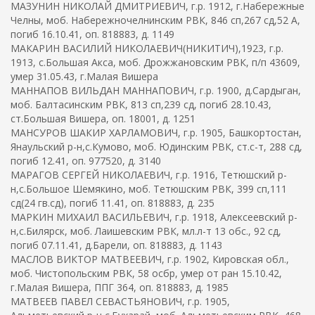
МАЗУНИН НИКОЛАЙ ДМИТРИЕВИЧ, г.р. 1912, г.Набережные
Челны, моб. Набережночелнинским РВК, 846 сп,267 сд,52 А,
погиб 16.10.41, оп. 818883, д. 1149
МАКАРИН ВАСИЛИЙ НИКОЛАЕВИЧ(НИКИТИЧ),1923, г.р.
1913, с.Большая Акса, моб. Дрожжановским РВК, п/п 43609,
умер 31.05.43, г.Малая Вишера
МАННАПОВ ВИЛЬДАН МАННАПОВИЧ, г.р. 1900, д.Сардыган,
моб. Балтасинским РВК, 813 сп,239 сд, погиб 28.10.43,
ст.Большая Вишера, оп. 18001, д. 1251
МАНСУРОВ ШАКИР ХАРЛАМОВИЧ, г.р. 1905, Башкортостан,
Янаульский р-н,с.Кумово, моб. Юдинским РВК, ст.с-т, 288 сд,
погиб 12.41, оп. 977520, д. 3140
МАРАГОВ СЕРГЕЙ НИКОЛАЕВИЧ, г.р. 1916, Тетюшский р-
н,с.Большое Шемякино, моб. Тетюшским РВК, 399 сп,111
сд(24 гв.сд), погиб 11.41, оп. 818883, д. 235
МАРКИН МИХАИЛ ВАСИЛЬЕВИЧ, г.р. 1918, Алексеевский р-
н,с.Билярск, моб. Лаишевским РВК, мл.л-т 13 обс., 92 сд,
погиб 07.11.41, д.Барели, оп. 818883, д. 1143
МАСЛОВ ВИКТОР МАТВЕЕВИЧ, г.р. 1902, Кировская обл.,
моб. Чистопольским РВК, 58 осбр, умер от ран 15.10.42,
г.Малая Вишера, ППГ 364, оп. 818883, д. 1985
МАТВЕЕВ ПАВЕЛ СЕВАСТЬЯНОВИЧ, г.р. 1905,