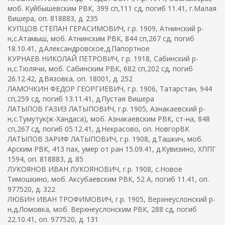
моб. Куйбышевским РВК, 399 сп,111 сд, погиб 11.41, г.Малая
Вишера, оп. 818883, д. 235
КУПЦОВ СТЕПАН ГЕРАСИМОВИЧ, г.р. 1909, Атнинский р-
н,с.Атамыш, моб. Атнинским РВК, 844 сп,267 сд, погиб
18.10.41, д.Александровское,д.Папортное
КУРНАЕВ НИКОЛАЙ ПЕТРОВИЧ, г.р. 1918, Сабинский р-
н,с.Тюлячи, моб. Сабинским РВК, 682 сп,202 сд, погиб
26.12.42, д.Вязовка, оп. 18001, д. 252
ЛАМОЧКИН ФЕДОР ГЕОРГИЕВИЧ, г.р. 1906, Татарстан, 944
сп,259 сд, погиб 13.11.41, д.Пустая Вишера
ЛАТЫПОВ ГАЗИЗ ЛАТЫПОВИЧ, г.р. 1905, Азнакаевский р-
н,с.Тумутук(ж-Хандаса), моб. Азнакаевским РВК, ст-на, 848
сп,267 сд, погиб 05.12.41, д.Некрасово, оп. НовгорВК
ЛАТЫПОВ ЗАРИФ ЛАТЫПОВИЧ, г.р. 1908, д.Ташкич, моб.
Арским РВК, 413 пах, умер от ран 15.09.41, д.Кувизино, ХППГ
1594, оп. 818883, д. 85
ЛУКОЯНОВ ИВАН ЛУКОЯНОВИЧ, г.р. 1908, с.Новое
Тимошкино, моб. Аксубаевским РВК, 52 А, погиб 11.41, оп.
977520, д. 322
ЛЮБИН ИВАН ТРОФИМОВИЧ, г.р. 1905, Верхнеуслонский р-
н,д.Ломовка, моб. Верхнеуслонским РВК, 288 сд, погиб
22.10.41, оп. 977520, д. 131