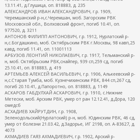
13.11.41, д.Глушица, оп. 818883, д. 235
АЛЕКСАНДРОВ ИВАН АЛЕКСАНДРОВИЧ, г.р. 1909,
Черемшанский р-н,с.Черемшан, моб. Загорским РВК
Московской обл., Волховский фронт, погиб 10.41, оп.
977520, д. 3211
АНТОНОВ ФИЛИПП АНТОНОВИЧ, г.р. 1912, Нурлатский р-
н,с.Богдашкино, моб. Октябрьским РВК г.Москвы, 98 кавп,25
кавд, погиб 11.41, оп. 11001113
АРБУЗОВ ЛЕОНТИЙ НИКОЛАЕВИЧ, г.р. 1917, Тельманский р-
н, моб. Октябрьским РВК,снайпер, 939 сп,259 сд, погиб
25.10.41, оп. 818883, д. 419
АРТЕМЬЕВ АЛЕКСЕЙ ВАСИЛЬЕВИЧ, г.р. 1906, Алькеевский р-
н,с.Старая Тумба, моб. Кузнечихинским РВК, 844 сп,267 сд,
погиб 20.10.41, д.Папоротно, оп. 818883, д. 1149
АСКАРОВ ГАБДУЛХАЙ АСКАРОВИЧ, г.р. 1910, с.Нижние
Метески, моб. Арским РВК, умер от ран 12.12.41, д.Дора, 120
омедсб
АСХАДИЕВ ХАЙРУТДИН, г.р. 1908,
Зеленодольский(Нурлатский) р-н, моб. Юдинским РВК, 46 сд,
умер от болезни 21.03.42, д.Задорье, ИГ 2198, оп. А-83627, д.
4073
АХМАДИЕВ ГАЯЗ АХМАДИЕВИЧ, г.р. 1902, Арский р-