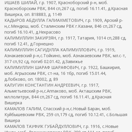
ИШАЕВ ШИЛАЙ, г.р. 1907, Красноборский р-н, моб.
Красноборским РВК, 844 сп,267 сд, погиб 16.11.41, д.Красная
Вишерка, оп. 818883, д. 1149
КАДЫРОВ АБДУЛЛА ГАЛИАХМЕТОВИЧ, г.р. 1909, Арский р-
н,с.Мендюш, моб. Сталинским РВК г.Казани, 846 сп,267 сд,
погиб 16.10.41, д.Некрасово
КАЛИМУЛЛИН ЗАКИРЗЯН, г.р. 1917, Татария, 1014 сп,288 сд,
погиб 12.41, д.Горнешно
КАЛИМУЛЛИН САГИДУЛЛА КАЛИМУЛЛОВИЧ, г.р. 1919,
Азнакаевский р-н,с.Тойкино, моб. Азнакаевским РВК, мл.с-т,
317 сп,92 сд, погиб 02.01.42, д.Завижье
КАЛИМУЛЛИН ШАРАФ ШАРАФОВИЧ, г.р. 1922, Башкирия,
моб. Агрызским РВК, ст-на, 16 тбр, погиб 15.01.44,
д.Лобково, оп. 18002, д. 89
КАЛУГИН КОНСТАНТИН АНДРЕЕВИЧ, г.р. 1917,
Альметьевский р-н,с.Аппаково, моб. Акташским РВК,
мл.политрук, 844 сп,267 сд, погиб 16.11.41, д.Красная
Вишерка
КАМАЛОВ ГАЛИМ, Спасский р-н,с.Новый Баран, моб.
Куйбышевским РВК, 259 сп,179 сд, погиб 10.12.41, с.Большая
Вишера
КАМАЛОВ ТАУФИК ГУБАЙДУЛЛОВИЧ, г.р. 1916, с.Новые