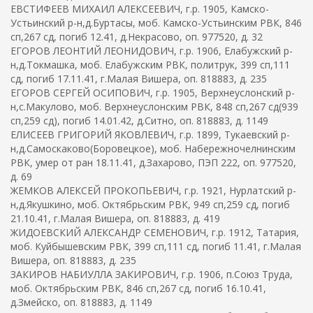
ЕВСТИФЕЕВ МИХАИЛ АЛЕКСЕЕВИЧ, г.р. 1905, Камско-
Устьинский р-н,д.Буртасы, моб. Камско-Устьинским РВК, 846
сп,267 сд, погиб 12.41, д.Некрасово, оп. 977520, д. 32
ЕГОРОВ ЛЕОНТИЙ ЛЕОНИДОВИЧ, г.р. 1906, Елабужский р-
н,д.Токмашка, моб. Елабужским РВК, политрук, 399 сп,111
сд, погиб 17.11.41, г.Малая Вишера, оп. 818883, д. 235
ЕГОРОВ СЕРГЕЙ ОСИПОВИЧ, г.р. 1905, Верхнеуслонский р-
н,с.Макулово, моб. Верхнеуслонским РВК, 848 сп,267 сд(939
сп,259 сд), погиб 14.01.42, д.Ситно, оп. 818883, д. 1149
ЕЛИСЕЕВ ГРИГОРИЙ ЯКОВЛЕВИЧ, г.р. 1899, Тукаевский р-
н,д.Самоскаково(Боровецкое), моб. Набережночелнинским
РВК, умер от ран 18.11.41, д.Захарово, ПЭП 222, оп. 977520,
д. 69
ЖЕМКОВ АЛЕКСЕЙ ПРОКОПЬЕВИЧ, г.р. 1921, Нурлатский р-
н,д.Якушкино, моб. Октябрьским РВК, 949 сп,259 сд, погиб
21.10.41, г.Малая Вишера, оп. 818883, д. 419
ЖИДОЕВСКИЙ АЛЕКСАНДР СЕМЕНОВИЧ, г.р. 1912, Татария,
моб. Куйбышевским РВК, 399 сп,111 сд, погиб 11.41, г.Малая
Вишера, оп. 818883, д. 235
ЗАКИРОВ НАБИУЛЛА ЗАКИРОВИЧ, г.р. 1906, п.Союз Труда,
моб. Октябрьским РВК, 846 сп,267 сд, погиб 16.10.41,
д.Змейско, оп. 818883, д. 1149