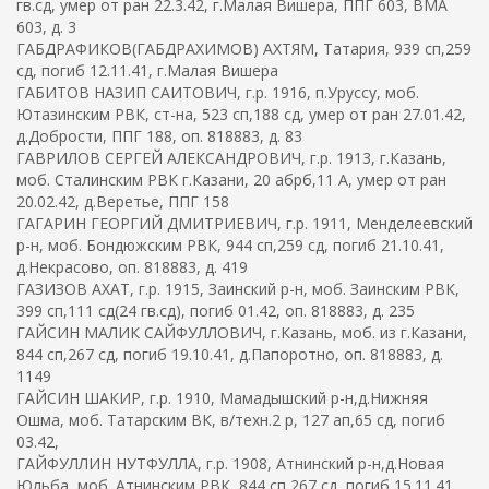
гв.сд, умер от ран 22.3.42, г.Малая Вишера, ППГ 603, ВМА
603, д. 3
ГАБДРАФИКОВ(ГАБДРАХИМОВ) АХТЯМ, Татария, 939 сп,259
сд, погиб 12.11.41, г.Малая Вишера
ГАБИТОВ НАЗИП САИТОВИЧ, г.р. 1916, п.Уруссу, моб.
Ютазинским РВК, ст-на, 523 сп,188 сд, умер от ран 27.01.42,
д.Добрости, ППГ 188, оп. 818883, д. 83
ГАВРИЛОВ СЕРГЕЙ АЛЕКСАНДРОВИЧ, г.р. 1913, г.Казань,
моб. Сталинским РВК г.Казани, 20 абрб,11 А, умер от ран
20.02.42, д.Веретье, ППГ 158
ГАГАРИН ГЕОРГИЙ ДМИТРИЕВИЧ, г.р. 1911, Менделеевский
р-н, моб. Бондюжским РВК, 944 сп,259 сд, погиб 21.10.41,
д.Некрасово, оп. 818883, д. 419
ГАЗИЗОВ АХАТ, г.р. 1915, Заинский р-н, моб. Заинским РВК,
399 сп,111 сд(24 гв.сд), погиб 01.42, оп. 818883, д. 235
ГАЙСИН МАЛИК САЙФУЛЛОВИЧ, г.Казань, моб. из г.Казани,
844 сп,267 сд, погиб 19.10.41, д.Папоротно, оп. 818883, д.
1149
ГАЙСИН ШАКИР, г.р. 1910, Мамадышский р-н,д.Нижняя
Ошма, моб. Татарским ВК, в/техн.2 р, 127 ап,65 сд, погиб
03.42,
ГАЙФУЛЛИН НУТФУЛЛА, г.р. 1908, Атнинский р-н,д.Новая
Юльба, моб. Атнинским РВК, 844 сп,267 сд, погиб 15.11.41,