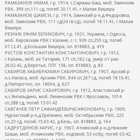
РАМАЗАНОВ ИМАМ, г.р. 1914, с.Сармаш-Баш, моб. Заинским
РВК, 399 сп,111 сд, погиб 20.11.41, г.Малая Вишера
РАМАЗАНОВ ШАМСИ, г.р. 1914, Заинский р-н,д.Федоровка,
моб. Заинским РВК, 111 сд(24 гв.сд), погиб 18.11.41, г.Малая
Вишера
РЕЗНИК ЕФИМ ЗЕЛИХОВИЧ, г.р. 1921, Украина, г.Одесса,
моб. Кировским РВК г.Казани, с-т, 939 сп,259 сд, погиб
07.12.41, д.Большая Вишера, оп. 818883, д. 419
РУСТОВ КОНСТАНТИН КОНСТАНТИНОВИЧ, г.р. 1913,
г.Казань, моб. из Татарии, 171 сп,182 сд, умер от ран
26.02.42, д.Веретье, ППГ 158, оп. 818883, д. 83
САБИРОВ ХАБИБРАХМАН САБИРОВИЧ, г.р. 1907, Арский р-
н,с.Наласа, моб. Арским РВК, 844 сп,267 сд, погиб 18.10.41,
д.Папоротно, оп. 18004, д. 627
САБИРОВ ХАРИС САБИРОВИЧ, г.р. 1912, Апастовский р-
н,с.Янгильдино, моб. Ленинским РВК г.Ярославль, 1014
сп,288 сд, погиб 15.01.42
САВГАЧЕВ ПЕТР САФАНДЕЕВИЧ(САФОНОВИЧ), г.р. 1909,
Нурлатский р-н,д.Ерепкино, моб. Октябрьским РВК, 225
сп,23 сд, погиб 15.03.42, д.Бель, оп. 818883, д. 164
САДРУТДИНОВ ХАРИС, г.р. 1907, Атнинский р-н,д.Нижние
Шаши, моб. Атнинским РВК, ездовой, 53 осбр, погиб 03.42,