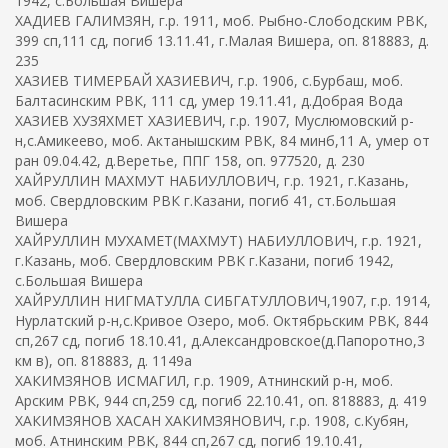
1942, с.Большая Вишера
ХАДИЕВ ГАЛИМЗЯН, г.р. 1911, моб. Рыбно-Слободским РВК,
399 сп,111 сд, погиб 13.11.41, г.Малая Вишера, оп. 818883, д.
235
ХАЗИЕВ ТИМЕРБАЙ ХАЗИЕВИЧ, г.р. 1906, с.Бурбаш, моб.
Балтасинским РВК, 111 сд, умер 19.11.41, д.Добрая Вода
ХАЗИЕВ ХУЗЯХМЕТ ХАЗИЕВИЧ, г.р. 1907, Муслюмовский р-
н,с.Амикеево, моб. Актанышским РВК, 84 минб,11 А, умер от
ран 09.04.42, д.Веретье, ППГ 158, оп. 977520, д. 230
ХАЙРУЛЛИН МАХМУТ НАБИУЛЛОВИЧ, г.р. 1921, г.Казань,
моб. Свердловским РВК г.Казани, погиб 41, ст.Большая
Вишера
ХАЙРУЛЛИН МУХАМЕТ(МАХМУТ) НАБИУЛЛОВИЧ, г.р. 1921,
г.Казань, моб. Свердловским РВК г.Казани, погиб 1942,
с.Большая Вишера
ХАЙРУЛЛИН НИГМАТУЛЛА СИБГАТУЛЛОВИЧ,1907, г.р. 1914,
Нурлатский р-н,с.Кривое Озеро, моб. Октябрьским РВК, 844
сп,267 сд, погиб 18.10.41, д.Александровское(д.Папоротно,3
км в), оп. 818883, д. 1149а
ХАКИМЗЯНОВ ИСМАГИЛ, г.р. 1909, Атнинский р-н, моб.
Арским РВК, 944 сп,259 сд, погиб 22.10.41, оп. 818883, д. 419
ХАКИМЗЯНОВ ХАСАН ХАКИМЗЯНОВИЧ, г.р. 1908, с.Кубян,
моб. Атнинским РВК, 844 сп,267 сд, погиб 19.10.41,