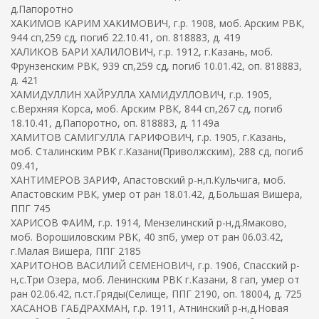
д.Папоротно
ХАКИМОВ КАРИМ ХАКИМОВИЧ, г.р. 1908, моб. Арским РВК,
944 сп,259 сд, погиб 22.10.41, оп. 818883, д. 419
ХАЛИКОВ БАРИ ХАЛИЛОВИЧ, г.р. 1912, г.Казань, моб.
Фрунзенским РВК, 939 сп,259 сд, погиб 10.01.42, оп. 818883,
д. 421
ХАМИДУЛЛИН ХАЙРУЛЛА ХАМИДУЛЛОВИЧ, г.р. 1905,
с.Верхняя Корса, моб. Арским РВК, 844 сп,267 сд, погиб
18.10.41, д.Папоротно, оп. 818883, д. 1149а
ХАМИТОВ САМИГУЛЛА ГАРИФОВИЧ, г.р. 1905, г.Казань,
моб. Сталинским РВК г.Казани(Приволжским), 288 сд, погиб
09.41,
ХАНТИМЕРОВ ЗАРИФ, Апастовский р-н,п.Кульчига, моб.
Апастовским РВК, умер от ран 18.01.42, д.Большая Вишера,
ППГ 745
ХАРИСОВ ФАИМ, г.р. 1914, Мензелинский р-н,д.Ямаково,
моб. Ворошиловским РВК, 40 зпб, умер от ран 06.03.42,
г.Малая Вишера, ППГ 2185
ХАРИТОНОВ ВАСИЛИЙ СЕМЕНОВИЧ, г.р. 1906, Спасский р-
н,с.Три Озера, моб. Ленинским РВК г.Казани, 8 гап, умер от
ран 02.06.42, п.ст.Гряды(Селище, ППГ 2190, оп. 18004, д. 725
ХАСАНОВ ГАБДРАХМАН, г.р. 1911, Атнинский р-н,д.Новая