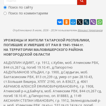
ж
о
а
Поиск по сайту
н
р
Поиск по комментариям
и
м
ю
Найти
а
п
Опубликовано 8 июля, 2026 - 20:54 пользователем
Михаил Черепанов
о
УРОЖЕНЦЫ И ЖИТЕЛИ ТАТАРСКОЙ РЕСПУБЛИКИ,
и
ПОГИБШИЕ И УМЕРШИЕ ОТ РАН В 1941-1944 гг.
с
НА ТЕРРИТОРИИ МАЛОВИШЕРСКОГО РАЙОНА
к
НОВГОРОДСКОЙ ОБЛАСТИ
а
АБДУЛЛИН ИДИЯТ, г.р. 1912, с.Кубян, моб. Атнинским РВК,
844 сп,267 сд, погиб 19.10.41, д.Папоротно
АБДУЛЬМАНОВ УЛЬДАН, г.р. 1900, д.Сардыган, моб.
Балтасинским РВК, 813 сп,239 сд, умер от ран 28.10.43,
ст.Большая Вишера, ХППГ 2190, оп. А-83627, д. 4061
АБРАМОВ АЛЕКСЕЙ ЕФИМОВИЧ(ИВАНОВИЧ), г.р. 1908,
Атнинский р-н,д.Байчуга, моб. Атнинским РВК, 844 сп,267 сд,
погиб 18.10.41, д.Папоротно, оп. 818883, д. 1149
АКСАНИН СТЕПАН ИВАНОВИЧ, г.р. 1912, Зеленодольский р-
н, моб. Юдинским РВК, гв.кр-ц, 532 гв.сп,24 гв.сд, погиб