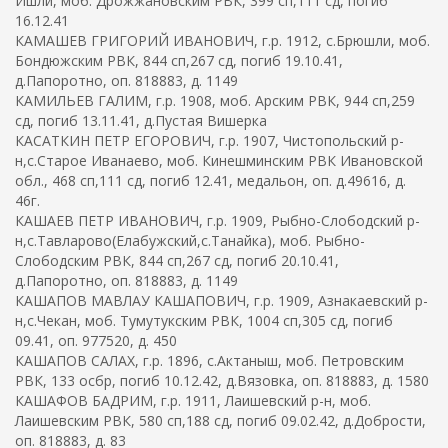
Ишли, моб. Дрожжановским РВК, 399 сп,111 сд, погиб
16.12.41
КАМАШЕВ ГРИГОРИЙ ИВАНОВИЧ, г.р. 1912, с.Брюшли, моб.
Бондюжским РВК, 844 сп,267 сд, погиб 19.10.41,
д.Папоротно, оп. 818883, д. 1149
КАМИЛЬЕВ ГАЛИМ, г.р. 1908, моб. Арским РВК, 944 сп,259
сд, погиб 13.11.41, д.Пустая Вишерка
КАСАТКИН ПЕТР ЕГОРОВИЧ, г.р. 1907, Чистопольский р-
н,с.Старое Иванаево, моб. Кинешминским РВК Ивановской
обл., 468 сп,111 сд, погиб 12.41, медальон, оп. д.49616, д.
46г.
КАШАЕВ ПЕТР ИВАНОВИЧ, г.р. 1909, Рыбно-Слободский р-
н,с.Тавларово(Елабужский,с.Танайка), моб. Рыбно-
Слободским РВК, 844 сп,267 сд, погиб 20.10.41,
д.Папоротно, оп. 818883, д. 1149
КАШАПОВ МАВЛАУ КАШАПОВИЧ, г.р. 1909, Азнакаевский р-
н,с.Чекан, моб. Тумутукским РВК, 1004 сп,305 сд, погиб
09.41, оп. 977520, д. 450
КАШАПОВ САЛАХ, г.р. 1896, с.Актаныш, моб. Петровским
РВК, 133 осбр, погиб 10.12.42, д.Вязовка, оп. 818883, д. 1580
КАШАФОВ БАДРИМ, г.р. 1911, Лаишевский р-н, моб.
Лаишевским РВК, 580 сп,188 сд, погиб 09.02.42, д.Добрости,
оп. 818883, д. 83