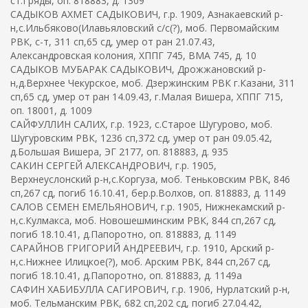
ст.Гряды, оп. 818883, д. 1309
САДЫКОВ АХМЕТ САДЫКОВИЧ, г.р. 1909, Азнакаевский р-
н,с.Ильбяково(Илавьяловский с/с(?), моб. Первомайским
РВК, с-т, 311 сп,65 сд, умер от ран 21.07.43,
Александровская колония, ХППГ 745, ВМА 745, д. 10
САДЫКОВ МУБАРАК САДЫКОВИЧ, Дрожжановский р-
н,д.Верхнее Чекурское, моб. Дзержинским РВК г.Казани, 311
сп,65 сд, умер от ран 14.09.43, г.Малая Вишера, ХППГ 715,
оп. 18001, д. 1009
САЙФУЛЛИН САЛИХ, г.р. 1923, с.Старое Шугурово, моб.
Шугуровским РВК, 1236 сп,372 сд, умер от ран 09.05.42,
д.Большая Вишера, ЭГ 2177, оп. 818883, д. 935
САКИН СЕРГЕЙ АЛЕКСАНДРОВИЧ, г.р. 1905,
Верхнеуслонский р-н,с.Коргуза, моб. Теньковским РВК, 846
сп,267 сд, погиб 16.10.41, бер.р.Волхов, оп. 818883, д. 1149
САЛОВ СЕМЕН ЕМЕЛЬЯНОВИЧ, г.р. 1905, Нижнекамский р-
н,с.Кулмакса, моб. Новошешминским РВК, 844 сп,267 сд,
погиб 18.10.41, д.Папоротно, оп. 818883, д. 1149
САРАЙНОВ ГРИГОРИЙ АНДРЕЕВИЧ, г.р. 1910, Арский р-
н,с.Нижнее Илицкое(?), моб. Арским РВК, 844 сп,267 сд,
погиб 18.10.41, д.Папоротно, оп. 818883, д. 1149а
САФИН ХАБИБУЛЛА САГИРОВИЧ, г.р. 1906, Нурлатский р-н,
моб. Тельманским РВК, 682 сп,202 сд, погиб 27.04.42,