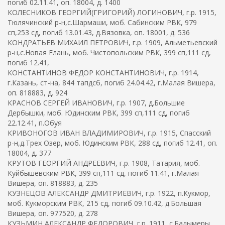
погиб 02.11.41, оп. 18004, д. 1400
КОЛЕСНИКОВ ГЕОРГИЙ(ГРИГОРИЙ) ЛОГИНОВИЧ, г.р. 1915,
Тюлячинский р-н,с.Шармаши, моб. Сабинским РВК, 979
сп,253 сд, погиб 13.01.43, д.Вязовка, оп. 18001, д. 536
КОНДРАТЬЕВ МИХАИЛ ПЕТРОВИЧ, г.р. 1909, Альметьевский
р-н,с.Новая Елань, моб. Чистопольским РВК, 399 сп,111 сд,
погиб 12.41,
КОНСТАНТИНОВ ФЕДОР КОНСТАНТИНОВИЧ, г.р. 1914,
г.Казань, ст-на, 844 тапдсб, погиб 24.04.42, г.Малая Вишера,
оп. 818883, д. 924
КРАСНОВ СЕРГЕЙ ИВАНОВИЧ, г.р. 1907, д.Большие
Дербышки, моб. Юдинским РВК, 399 сп,111 сд, погиб
22.12.41, п.Обуя
КРИВОНОГОВ ИВАН ВЛАДИМИРОВИЧ, г.р. 1915, Спасский
р-н,д.Трех Озер, моб. Юдинским РВК, 288 сд, погиб 12.41, оп.
18004, д. 377
КРУТОВ ГЕОРГИЙ АНДРЕЕВИЧ, г.р. 1908, Татария, моб.
Куйбышевским РВК, 399 сп,111 сд, погиб 11.41, г.Малая
Вишера, оп. 818883, д. 235
КУЗНЕЦОВ АЛЕКСАНДР ДМИТРИЕВИЧ, г.р. 1922, п.Кукмор,
моб. Кукморским РВК, 215 сд, погиб 09.10.42, д.Большая
Вишера, оп. 977520, д. 278
КУЗЬМИН АЛЕКСАНДР ФЕДОРОВИЧ, г.р. 1911, с.Балымеры,