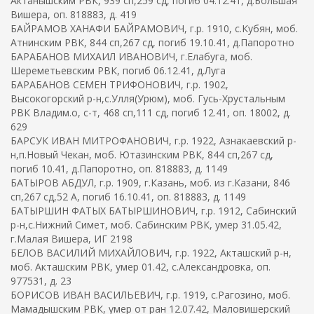
Актанышским РВК, 939 сп,259 сд, погиб 04.12.41, д.Большая
Вишера, оп. 818883, д. 419
БАЙРАМОВ ХАНАФИ БАЙРАМОВИЧ, г.р. 1910, с.Кубян, моб.
Атнинским РВК, 844 сп,267 сд, погиб 19.10.41, д.Папоротно
БАРАБАНОВ МИХАИЛ ИВАНОВИЧ, г.Елабуга, моб.
Шереметьевским РВК, погиб 06.12.41, д.Луга
БАРАБАНОВ СЕМЕН ТРИФОНОВИЧ, г.р. 1902,
Высокогорский р-н,с.Улля(Урюм), моб. Гусь-Хрустальным
РВК Владим.о, с-т, 468 сп,111 сд, погиб 12.41, оп. 18002, д.
629
БАРСУК ИВАН МИТРОФАНОВИЧ, г.р. 1922, Азнакаевский р-
н,п.Новый Чекан, моб. Ютазинским РВК, 844 сп,267 сд,
погиб 10.41, д.Папоротно, оп. 818883, д. 1149
БАТЫРОВ АБДУЛ, г.р. 1909, г.Казань, моб. из г.Казани, 846
сп,267 сд,52 А, погиб 16.10.41, оп. 818883, д. 1149
БАТЫРШИН ФАТЫХ БАТЫРШИНОВИЧ, г.р. 1912, Сабинский
р-н,с.Нижний Симет, моб. Сабинским РВК, умер 31.05.42,
г.Малая Вишера, ИГ 2198
БЕЛОВ ВАСИЛИЙ МИХАЙЛОВИЧ, г.р. 1922, Акташский р-н,
моб. Акташским РВК, умер 01.42, с.Александровка, оп.
977531, д. 23
БОРИСОВ ИВАН ВАСИЛЬЕВИЧ, г.р. 1919, с.Рагозино, моб.
Мамадышским РВК, умер от ран 12.07.42, Маловишерский