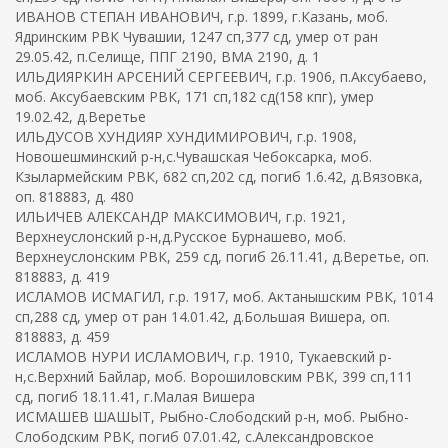
ИВАНОВ СТЕПАН ИВАНОВИЧ, г.р. 1899, г.Казань, моб.
Ядринским РВК Чувашии, 1247 сп,377 сд, умер от ран
29.05.42, п.Селище, ППГ 2190, ВМА 2190, д. 1
ИЛЬДИЯРКИН АРСЕНИЙ СЕРГЕЕВИЧ, г.р. 1906, п.Аксубаево,
моб. Аксубаевским РВК, 171 сп,182 сд(158 кпг), умер
19.02.42, д.Веретье
ИЛЬДУСОВ ХУНДИЯР ХУНДИМИРОВИЧ, г.р. 1908,
Новошешминский р-н,с.Чувашская Чебоксарка, моб.
Кзылармейским РВК, 682 сп,202 сд, погиб 1.6.42, д.Вязовка,
оп. 818883, д. 480
ИЛЬИЧЕВ АЛЕКСАНДР МАКСИМОВИЧ, г.р. 1921,
Верхнеуслонский р-н,д.Русское Бурнашево, моб.
Верхнеуслонским РВК, 259 сд, погиб 26.11.41, д.Веретье, оп.
818883, д. 419
ИСЛАМОВ ИСМАГИЛ, г.р. 1917, моб. Актанышским РВК, 1014
сп,288 сд, умер от ран 14.01.42, д.Большая Вишера, оп.
818883, д. 459
ИСЛАМОВ НУРИ ИСЛАМОВИЧ, г.р. 1910, Тукаевский р-
н,с.Верхний Байлар, моб. Ворошиловским РВК, 399 сп,111
сд, погиб 18.11.41, г.Малая Вишера
ИСМАШЕВ ШАШЫТ, Рыбно-Слободский р-н, моб. Рыбно-
Слободским РВК, погиб 07.01.42, с.Александровское