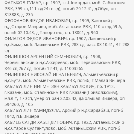
ФАТЫХОВ ГУМАР, г.р. 1907, ст.Шемордан, моб. Сабинским
РВК, 399 сп,111 сд(24 гв.сд), погиб 20.12.41, д.Обуя, оп.
818883, д. 235
ФЕОФАНОВ ФЕДОР ИВАНОВИЧ, г.р. 1909, Заинский р-
н,д.Старое Маврино, моб. Акташским РВК, 110 отэр,59 А,
погиб 02.10.43, д.Папоротно, оп. 18001, д. 960
ФИЛАТОВ ФЕДОР ИВАНОВИЧ, г.р. 1907, Лаишевский р-
н,с.Бима, моб. Лаишевским РВК, 288 сд, расс 08.10.41, ВТ 288
сд
ФИЛИППОВ АРСЕНТИЙ СЕМЕНОВИЧ, г.р. 1908,
Черемшанский р-н,с.Аккиреево, моб. Первомайским РВК,
846 сп,267 сд, погиб 12.41, д. 11003265
ФИЛИППОВ НИКОЛАЙ ИГНАТЬЕВИЧ, Альметьевский р-
н,с.Бута, моб. Альметьевским РВК, погиб, г.Малая Вишера
ХАБИБУЛЛИН НИГМЕТЗЯН ХАБИБУЛЛОВИЧ, г.р. 1912,
г.Казань, моб. Сталинским РВК г.Казани(Приволжским),
мл.л-т, 17 зсп, умер от ран 22.02.42, д.Большая Вишера, оп.
594260, д. 105
ХАБИБУЛЛИН ХАМИДУЛЛА, Арский р-н,д.Сардабаш, погиб
1942, п.Б.Вишера
ХАБИЕВ САГДИ ХАБЕТДИНОВИЧ, г.р. 1922, Актанышский р-
н,с.Старое Султангулово, моб. Актанышским РВК, погиб