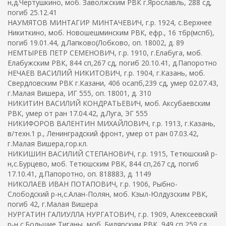
н,д.Чертушкино, моб. Заволжским РВК г.Ярославль, 288 сд,
погиб 25.12.41
НАУМЯТОВ МИНТАГИР МИНТАЧЕВИЧ, г.р. 1924, с.Верхнее
Никиткино, моб. Новошешминским РВК, ефр., 16 тбр(мспб),
погиб 19.01.44, д.Лапково(Лобково, оп. 18002, д. 89
НЕМТЫРЕВ ПЕТР СЕМЕНОВИЧ, г.р. 1910, г.Елабуга, моб.
Елабужским РВК, 844 сп,267 сд, погиб 20.10.41, д.Папоротно
НЕЧАЕВ ВАСИЛИЙ НИКИТОВИЧ, г.р. 1904, г.Казань, моб.
Свердловским РВК г.Казани, 406 осапб,239 сд, умер 02.07.43,
г.Малая Вишера, ИГ 555, оп. 18001, д. 310
НИКИТИН ВАСИЛИЙ КОНДРАТЬЕВИЧ, моб. Аксубаевским
РВК, умер от ран 17.04.42, д.Луга, ЭГ 555
НИКИФОРОВ ВАЛЕНТИН МИХАЙЛОВИЧ, г.р. 1913, г.Казань,
в/техн.1 р., Ленинградский фронт, умер от ран 07.03.42,
г.Малая Вишера,гор.кл.
НИКИШИН ВАСИЛИЙ СТЕПАНОВИЧ, г.р. 1915, Тетюшский р-
н,с.Бурцево, моб. Тетюшским РВК, 844 сп,267 сд, погиб
17.10.41, д.Папоротно, оп. 818883, д. 1149
НИКОЛАЕВ ИВАН ПОТАПОВИЧ, г.р. 1906, Рыбно-
Слободский р-н,с.Алан-Полян, моб. Кзыл-Юлдузским РВК,
погиб 42, г.Малая Вишера
НУРГАТИН ГАЛИУЛЛА НУРГАТОВИЧ, г.р. 1909, Алексеевский
р-н,с.Большие Тиганы, моб. Билярским РВК, 949 сп,259 сд,