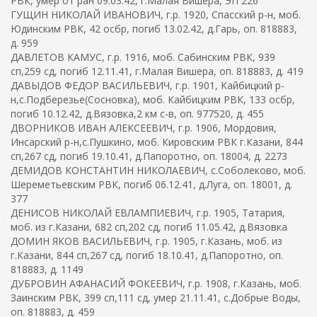
РВК, умер от ран 09.03.42, г.Малая Вишера, ЭП 226
ГУЩИН НИКОЛАЙ ИВАНОВИЧ, г.р. 1920, Спасский р-н, моб.
Юдинским РВК, 42 осбр, погиб 13.02.42, д.Гарь, оп. 818883,
д. 959
ДАВЛЕТОВ КАМУС, г.р. 1916, моб. Сабинским РВК, 939
сп,259 сд, погиб 12.11.41, г.Малая Вишера, оп. 818883, д. 419
ДАВЫДОВ ФЕДОР ВАСИЛЬЕВИЧ, г.р. 1901, Кайбицкий р-
н,с.Подберезье(Сосновка), моб. Кайбицким РВК, 133 осбр,
погиб 10.12.42, д.Вязовка,2 км с-в, оп. 977520, д. 455
ДВОРНИКОВ ИВАН АЛЕКСЕЕВИЧ, г.р. 1906, Мордовия,
Инсарский р-н,с.Пушкино, моб. Кировским РВК г.Казани, 844
сп,267 сд, погиб 19.10.41, д.Папоротно, оп. 18004, д. 2273
ДЕМИДОВ КОНСТАНТИН НИКОЛАЕВИЧ, с.Соболеково, моб.
Шереметьевским РВК, погиб 06.12.41, д.Луга, оп. 18001, д.
377
ДЕНИСОВ НИКОЛАЙ ЕВЛАМПИЕВИЧ, г.р. 1905, Татария,
моб. из г.Казани, 682 сп,202 сд, погиб 11.05.42, д.Вязовка
ДОМИН ЯКОВ ВАСИЛЬЕВИЧ, г.р. 1905, г.Казань, моб. из
г.Казани, 844 сп,267 сд, погиб 18.10.41, д.Папоротно, оп.
818883, д. 1149
ДУБРОВИН АФАНАСИЙ ФОКЕЕВИЧ, г.р. 1908, г.Казань, моб.
Заинским РВК, 399 сп,111 сд, умер 21.11.41, с.Добрые Воды,
оп. 818883, д. 459