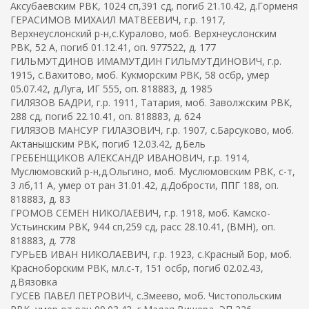
Аксубаевским РВК, 1024 сп,391 сд, погиб 21.10.42, д.Горменя
ГЕРАСИМОВ МИХАИЛ МАТВЕЕВИЧ, г.р. 1917,
Верхнеуслонский р-н,с.Куралово, моб. Верхнеуслонским
РВК, 52 А, погиб 01.12.41, оп. 977522, д. 177
ГИЛЬМУТДИНОВ ИМАМУТДИН ГИЛЬМУТДИНОВИЧ, г.р.
1915, с.Вахитово, моб. Кукморским РВК, 58 осбр, умер
05.07.42, д.Луга, ИГ 555, оп. 818883, д. 1985
ГИЛЯЗОВ БАДРИ, г.р. 1911, Татария, моб. Заволжским РВК,
288 сд, погиб 22.10.41, оп. 818883, д. 624
ГИЛЯЗОВ МАНСУР ГИЛАЗОВИЧ, г.р. 1907, с.Барсуково, моб.
Актанышским РВК, погиб 12.03.42, д.Бель
ГРЕБЕНЩИКОВ АЛЕКСАНДР ИВАНОВИЧ, г.р. 1914,
Муслюмовский р-н,д.Ольгино, моб. Муслюмовским РВК, с-т,
3 лб,11 А, умер от ран 31.01.42, д.Добрости, ППГ 188, оп.
818883, д. 83
ГРОМОВ СЕМЕН НИКОЛАЕВИЧ, г.р. 1918, моб. Камско-
Устьинским РВК, 944 сп,259 сд, расс 28.10.41, (ВМН), оп.
818883, д. 778
ГУРЬЕВ ИВАН НИКОЛАЕВИЧ, г.р. 1923, с.Красный Бор, моб.
Красноборским РВК, мл.с-т, 151 осбр, погиб 02.02.43,
д.Вязовка
ГУСЕВ ПАВЕЛ ПЕТРОВИЧ, с.Змеево, моб. Чистопольским