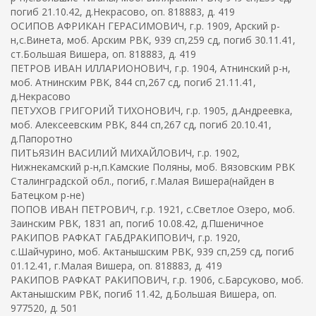
погиб 21.10.42, д.Некрасово, оп. 818883, д. 419
ОСИПОВ АФРИКАН ГЕРАСИМОВИЧ, г.р. 1909, Арский р-
н,с.Винета, моб. Арским РВК, 939 сп,259 сд, погиб 30.11.41,
ст.Большая Вишера, оп. 818883, д. 419
ПЕТРОВ ИВАН ИЛЛАРИОНОВИЧ, г.р. 1904, Атнинский р-н,
моб. Атнинским РВК, 844 сп,267 сд, погиб 21.11.41,
д.Некрасово
ПЕТУХОВ ГРИГОРИЙ ТИХОНОВИЧ, г.р. 1905, д.Андреевка,
моб. Алексеевским РВК, 844 сп,267 сд, погиб 20.10.41,
д.Папоротно
ПИТЬЯЗИН ВАСИЛИЙ МИХАЙЛОВИЧ, г.р. 1902,
Нижнекамский р-н,п.Камские Поляны, моб. Вязовским РВК
Сталинградской обл., погиб, г.Малая Вишера(найден в
Батецком р-не)
ПОПОВ ИВАН ПЕТРОВИЧ, г.р. 1921, с.Светлое Озеро, моб.
Заинским РВК, 1831 ап, погиб 10.08.42, д.Пшеничное
РАКИПОВ РАФКАТ ГАБДРАКИПОВИЧ, г.р. 1920,
с.Шайчурино, моб. Актанышским РВК, 939 сп,259 сд, погиб
01.12.41, г.Малая Вишера, оп. 818883, д. 419
РАКИПОВ РАФКАТ РАКИПОВИЧ, г.р. 1906, с.Барсуково, моб.
Актанышским РВК, погиб 11.42, д.Большая Вишера, оп.
977520, д. 501