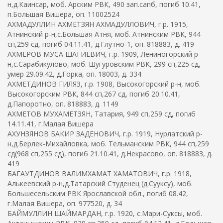
н,д.Каинсар, моб. Арским РВК, 490 зап.сапб, погиб 10.41,
п.Большая Вишера, оп. 11002524
АХМАДУЛЛИН АХМЕТЗЯН АХМАДУЛЛОВИЧ, г.р. 1915,
Атнинский р-н,с.Большая Атня, моб. Атнинским РВК, 944
сп,259 сд, погиб 04.11.41, д.Глутно-1, оп. 818883, д. 419
АХМЕРОВ МУСА ШАГИЕВИЧ, г.р. 1909, Лениногорский р-
н,с.Сарабикулово, моб. Шугуровским РВК, 299 сп,225 сд,
умер 29.09.42, д.Горка, оп. 18003, д. 334
АХМЕТДИНОВ ГИЛЯЗ, г.р. 1908, Высокогорский р-н, моб.
Высокогорским РВК, 844 сп,267 сд, погиб 20.10.41,
д.Папоротно, оп. 818883, д. 1149
АХМЕТОВ МУХАМЕТЗЯН, Татария, 949 сп,259 сд, погиб
14.11.41, г.Малая Вишера
АХУНЗЯНОВ БАКИР ЗАДЕНОВИЧ, г.р. 1919, Нурлатский р-
н,д.Берлек-Михайловка, моб. Тельманским РВК, 944 сп,259
сд(968 сп,255 сд), погиб 21.10.41, д.Некрасово, оп. 818883, д.
419
БАГАУТДИНОВ ВАЛИМХАМАТ ХАМАТОВИЧ, г.р. 1918,
Алькеевский р-н,д.Татарский Студенец (д.Сууксу), моб.
Большесельским РВК Ярославской обл., погиб 08.42,
г.Малая Вишера, оп. 977520, д. 34
БАЙМУЛЛИН ШАЙМАРДАН, г.р. 1920, с.Мари-Суксы, моб.