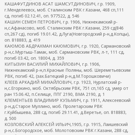
КАШАФУТДИНОВ АСАТ ШАМСУТДИНОВИЧ, г.р. 1909,
г.Менделеевск, моб. Сталинским РВК г.Казани, 468 сп,111
сд, погиб 02.12.41, оп. 977522, д. 546
КАШИН СЕМЕН ПЕТРОВИЧ, г.р. 1906, Нижнекамский р-
н,с.Афанасово, моб. Сталинским РВК г.Казани, 259 сд(846
сп,267 сд), погиб 19.01.42, д.Луга(Новгородский р-н,д.Копцы),
оп. 818883, д. 419
КАЮМОВ АБДРАХМАН КАЮМОВИЧ, г.р. 1920, Сармановский
р-н,с.Муртыш-Тамак, моб. Сармановским РВК, л-т, 111 сд,
погиб 03.42, оп. 18004, д. 359
КИТЫЗИН ВАСИЛИЙ МИХАЙЛОВИЧ, г.р. 1906,
Нижнекамский р-н,п.Красные Поляны, моб. Шереметьевским
РВК, погиб 42, (зах.Батецкий р-н,д.М.Торошковичи)
КЛЕЕВ АРКАДИЙ МИХАЙЛОВИЧ, г.р. 1923, Нурлатский р-
н,с.Егоркино, моб. Октябрьским РВК, 751 сп,165 сд, умер от
ран 15.06.42, п.Селище, ППГ 2190, ВМА 2190, д. 1
КЛЕМЕНТЬЕВ ВЛАДИМИР КУЗЬМИЧ, г.р. 1911, Алексеевский
р-н,д.Старое Муллино, моб. Пролетарским РВК
г.Куйбышева, 288 сд, погиб 29.11.41, д.Веретье, оп. 818883,
д. 500
КОЗЛОВСКИЙ АЛЕКСЕЙ ИЛЬИЧ,1905, г.р. 1915, Лаишевский
р-н,с.Богородское, моб. Молотовским РВК г.Казани, 288 сд,