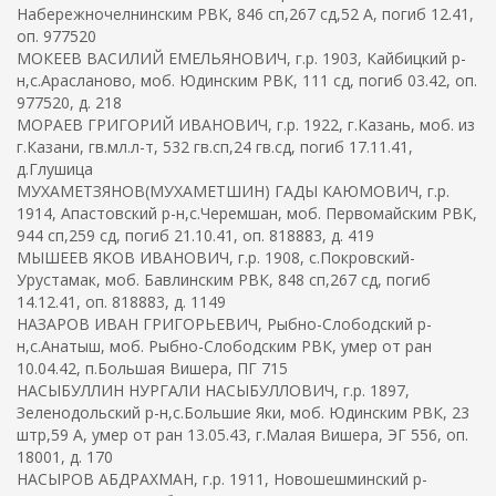
Набережночелнинским РВК, 846 сп,267 сд,52 А, погиб 12.41,
оп. 977520
МОКЕЕВ ВАСИЛИЙ ЕМЕЛЬЯНОВИЧ, г.р. 1903, Кайбицкий р-
н,с.Арасланово, моб. Юдинским РВК, 111 сд, погиб 03.42, оп.
977520, д. 218
МОРАЕВ ГРИГОРИЙ ИВАНОВИЧ, г.р. 1922, г.Казань, моб. из
г.Казани, гв.мл.л-т, 532 гв.сп,24 гв.сд, погиб 17.11.41,
д.Глушица
МУХАМЕТЗЯНОВ(МУХАМЕТШИН) ГАДЫ КАЮМОВИЧ, г.р.
1914, Апастовский р-н,с.Черемшан, моб. Первомайским РВК,
944 сп,259 сд, погиб 21.10.41, оп. 818883, д. 419
МЫШЕЕВ ЯКОВ ИВАНОВИЧ, г.р. 1908, с.Покровский-
Урустамак, моб. Бавлинским РВК, 848 сп,267 сд, погиб
14.12.41, оп. 818883, д. 1149
НАЗАРОВ ИВАН ГРИГОРЬЕВИЧ, Рыбно-Слободский р-
н,с.Анатыш, моб. Рыбно-Слободским РВК, умер от ран
10.04.42, п.Большая Вишера, ПГ 715
НАСЫБУЛЛИН НУРГАЛИ НАСЫБУЛЛОВИЧ, г.р. 1897,
Зеленодольский р-н,с.Большие Яки, моб. Юдинским РВК, 23
штр,59 А, умер от ран 13.05.43, г.Малая Вишера, ЭГ 556, оп.
18001, д. 170
НАСЫРОВ АБДРАХМАН, г.р. 1911, Новошешминский р-