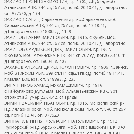
ЗАКИРОВ НАЗИП ЗАКИРОВИЧ, г.р. 1905, с.Кубян, моб.
Атнинским РВК, 844 сп,267 сд, погиб 20.10.41, д.Папоротно,
оп. 977520, д. 194
ЗАКИРОВ САГИТ, Сармановский р-н,с.Сарманово, моб.
Сармановским РВК, 844 сп,267 сд, погиб 18.10.41,
д.Папоротно, оп. 818883, д. 1149
ЗАРИПОВ ГАРИФ ЗАРИПОВИЧ, г.р. 1915, с.Кубян, моб.
Атнинским РВК, 844 сп,267 сд, погиб 20.10.41, д.Папоротно
ЗАРИПОВ САРДИК(СИТДИК) ЗАРИПОВИЧ, г.р. 1907,
с.Кошар, моб. Атнинским РВК, 844 сп,267 сд, погиб 23.10.41,
д.Папоротно, оп. 18004, д. 407
ЗАХАРОВ АЛЕКСАНДР КСЕНОФОНТОВИЧ, г.р. 1906, г.Заинск,
моб. Заинским РВК, 399 сп,111 сд(24 гв.сд), погиб 18.11.41,
г.Малая Вишера, оп. 818883, д. 235
ЗИГАНГИРОВ ХАМАД МУХАМЕДОВИЧ, г.р. 1916,
с.Тайсуганово(Бугульма, моб. Альметьевским РВК, 801
отрансп.аб, умер 23.04.42, ст.Гряды
ЗИМИН ВАСИЛИЙ ИВАНОВИЧ, г.р. 1915, Мензелинский р-
н,д.Илларионовка, моб. Мензелинским РВК, с-т, 846 сп,267
сд, погиб 12.41, оп. 977520
ЗИННАТУЛЛИН НУТФУЛЛА ЗИННАТУЛЛОВИЧ, г.р. 1912,
Кукморский р-н,д.Бурсык-Елга, моб. Таканышским РВК, 949
сп,259 сд, погиб 10.41, г.Малая Вишера, оп. 18004, д. 843