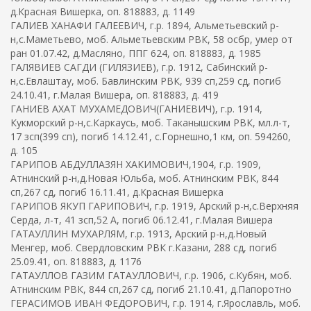
д.Красная Вишерка, оп. 818883, д. 1149
ГАЛИЕВ ХАНАФИ ГАЛЕЕВИЧ, г.р. 1894, Альметьевский р-
н,с.Маметьево, моб. Альметьевским РВК, 58 осбр, умер от
ран 01.07.42, д.Масляно, ППГ 624, оп. 818883, д. 1985
ГАЛЯВИЕВ САГДИ (ГИЛЯЗИЕВ), г.р. 1912, Сабинский р-
н,с.Евлаштау, моб. Бавлинским РВК, 939 сп,259 сд, погиб
24.10.41, г.Малая Вишера, оп. 818883, д. 419
ГАНИЕВ АХАТ МУХАМЕДОВИЧ(ГАНИЕВИЧ), г.р. 1914,
Кукморский р-н,с.Каркаусь, моб. Таканышским РВК, мл.л-т,
17 зсп(399 сп), погиб 14.12.41, с.Горнешно,1 км, оп. 594260,
д. 105
ГАРИПОВ АБДУЛЛАЗЯН ХАКИМОВИЧ,1904, г.р. 1909,
Атнинский р-н,д.Новая Юльба, моб. Атнинским РВК, 844
сп,267 сд, погиб 16.11.41, д.Красная Вишерка
ГАРИПОВ ЯКУП ГАРИПОВИЧ, г.р. 1919, Арский р-н,с.Верхняя
Серда, л-т, 41 зсп,52 А, погиб 06.12.41, г.Малая Вишера
ГАТАУЛЛИН МУХАРЛЯМ, г.р. 1913, Арский р-н,д.Новый
Менгер, моб. Свердловским РВК г.Казани, 288 сд, погиб
25.09.41, оп. 818883, д. 1176
ГАТАУЛЛОВ ГАЗИМ ГАТАУЛЛОВИЧ, г.р. 1906, с.Кубян, моб.
Атнинским РВК, 844 сп,267 сд, погиб 21.10.41, д.Папоротно
ГЕРАСИМОВ ИВАН ФЕДОРОВИЧ, г.р. 1914, г.Ярославль, моб.