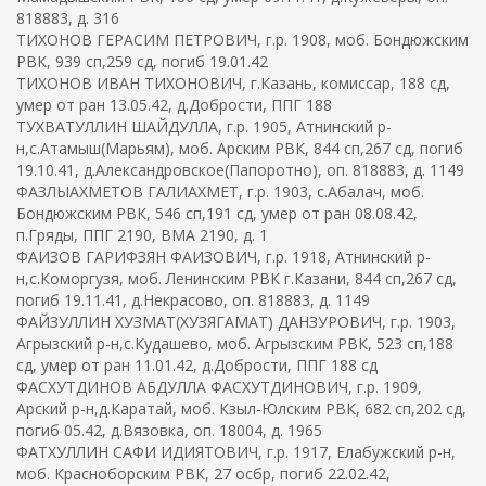
818883, д. 316
ТИХОНОВ ГЕРАСИМ ПЕТРОВИЧ, г.р. 1908, моб. Бондюжским
РВК, 939 сп,259 сд, погиб 19.01.42
ТИХОНОВ ИВАН ТИХОНОВИЧ, г.Казань, комиссар, 188 сд,
умер от ран 13.05.42, д.Добрости, ППГ 188
ТУХВАТУЛЛИН ШАЙДУЛЛА, г.р. 1905, Атнинский р-
н,с.Атамыш(Марьям), моб. Арским РВК, 844 сп,267 сд, погиб
19.10.41, д.Александровское(Папоротно), оп. 818883, д. 1149
ФАЗЛЫАХМЕТОВ ГАЛИАХМЕТ, г.р. 1903, с.Абалач, моб.
Бондюжским РВК, 546 сп,191 сд, умер от ран 08.08.42,
п.Гряды, ППГ 2190, ВМА 2190, д. 1
ФАИЗОВ ГАРИФЗЯН ФАИЗОВИЧ, г.р. 1918, Атнинский р-
н,с.Коморгузя, моб. Ленинским РВК г.Казани, 844 сп,267 сд,
погиб 19.11.41, д.Некрасово, оп. 818883, д. 1149
ФАЙЗУЛЛИН ХУЗМАТ(ХУЗЯГАМАТ) ДАНЗУРОВИЧ, г.р. 1903,
Агрызский р-н,с.Кудашево, моб. Агрызским РВК, 523 сп,188
сд, умер от ран 11.01.42, д.Добрости, ППГ 188 сд
ФАСХУТДИНОВ АБДУЛЛА ФАСХУТДИНОВИЧ, г.р. 1909,
Арский р-н,д.Каратай, моб. Кзыл-Юлским РВК, 682 сп,202 сд,
погиб 05.42, д.Вязовка, оп. 18004, д. 1965
ФАТХУЛЛИН САФИ ИДИЯТОВИЧ, г.р. 1917, Елабужский р-н,
моб. Красноборским РВК, 27 осбр, погиб 22.02.42,