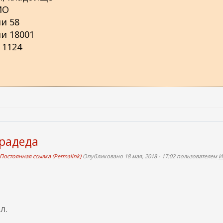
МО
и 58
и 18001
 1124
прадеда
Постоянная ссылка (Permalink)
Опубликовано 18 мая, 2018 - 17:02 пользователем
И
л.