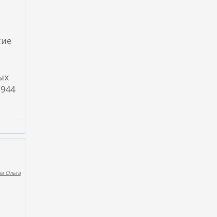
кие
ых
1944
а Ольга