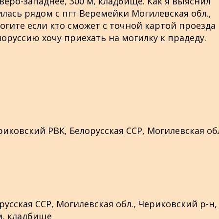
веро-западнее, 300 м, кладбище. Как я выяснил
илась рядом с пгт Веремейки Могилевская обл.,
гите если кто сможет с точной картой проезда 
лоруссию хочу приехать на могилку к прадеду.
риковский РВК, Белорусская ССР, Могилевская обл
сская ССР, Могилевская обл., Чериковский р-н, 
м, кладбище