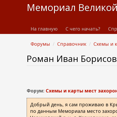
П
Мемориал Великой
е
р
е
На главную
С чего начать?
Спр
й
т
и
Форумы
Справочник
Схемы и 
к
о
Роман Иван Борисо
с
н
о
в
н
Форум:
Схемы и карты мест захоро
о
м
Добрый день, я сам проживаю в Кр
у
по данным Мемориала место захорон
с