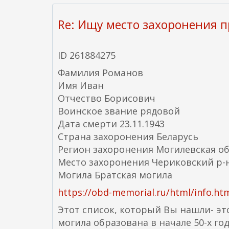
с
с
Re: Ищу место захоронения 
ы
л
ID 261884275
к
а
Фамилия Романов
)
Имя Иван
Отчество Борисович
Воинское звание рядовой
Дата смерти 23.11.1943
Страна захоронения Беларусь
Регион захоронения Могилевская об
Место захоронения Чериковский р-н
Могила Братская могила
https://obd-memorial.ru/html/info.ht
Этот список, который Вы нашли- это
могила образована в начале 50-х го