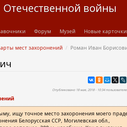
 Отечественной войны
авочники
Форум
Музей
Новые карточки
карты мест захоронений
Роман Иван Борисов
вич
Опубликовано 18 мая, 2018 - 10:34 пользовател
нений
ыму, ищу точное место захоронения моего праде
ения Белорусская ССР, Могилевская обл.,