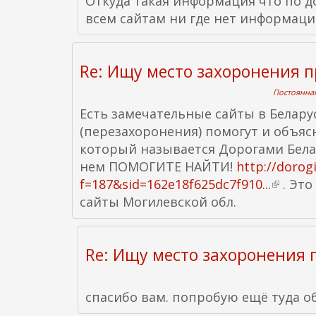
Откуда такая информация что по д
всем сайтам ни где нет информац
Re: Ищу место захоронения 
Постоянная
Есть замечательные сайты в Беларус
(перезахоронения) помогут и объясня
который называется Дорогами Бела
нем ПОМОГИТЕ НАЙТИ!
http://doro
f=187&sid=162e18f625dc7f910...
(
. Это
сайты Могилевской обл.
в
н
е
Re: Ищу место захоронения 
ш
н
я
спасибо вам. попробую ещё туда о
я