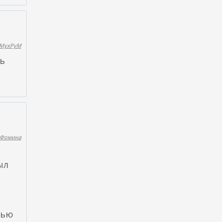
MyxPyM
сь
 Фомина
ыл
лью