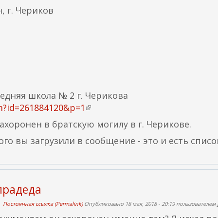
, г. Чериков
едняя школа № 2 г. Черикова
tm?id=261884120&p=1
(
в
хоронен в братскую могилу в г. Черикове.
н
о вы загрузили в сообщение - это и есть списо
е
ш
н
я
прадеда
я
с
Постоянная ссылка (Permalink)
Опубликовано 18 мая, 2018 - 20:19 пользователем
с