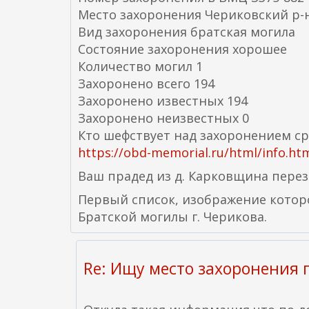
Место захоронения Чериковский р-н
Вид захоронения братская могила
Состояние захоронения хорошее
Количество могил 1
Захоронено всего 194
Захоронено известных 194
Захоронено неизвестных 0
Кто шефствует над захоронением ср
https://obd-memorial.ru/html/info.h
Ваш прадед из д. Карковщина переза
Первый список, изображение которог
Братской могилы г. Черикова.
Re: Ищу место захоронения 