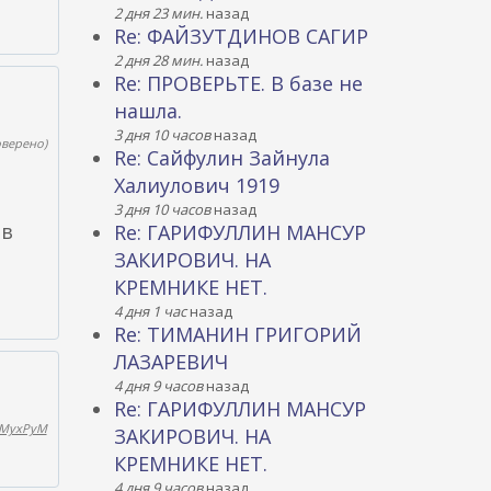
2 дня 23 мин.
назад
Re: ФАЙЗУТДИНОВ САГИР
2 дня 28 мин.
назад
Re: ПРОВЕРЬТЕ. В базе не
нашла.
3 дня 10 часов
назад
оверено)
Re: Сайфулин Зайнула
Халиулович 1919
,
3 дня 10 часов
назад
 в
Re: ГАРИФУЛЛИН МАНСУР
ЗАКИРОВИЧ. НА
КРЕМНИКЕ НЕТ.
4 дня 1 час
назад
Re: ТИМАНИН ГРИГОРИЙ
ЛАЗАРЕВИЧ
4 дня 9 часов
назад
Re: ГАРИФУЛЛИН МАНСУР
MyxPyM
ЗАКИРОВИЧ. НА
КРЕМНИКЕ НЕТ.
4 дня 9 часов
назад