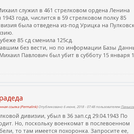
 Михаил служил в 461 стрелковом ордена Ленина
 1943 года, числится в 59 стрелковом полку 85
ивизия была отведена из-под Урицка на Пулковс
изию.
убеже 85 сд сменила 125сд.
опавшим без вести, но по информации Базы Данн
Михаил Павлович был убит в субботу 15 января 
прадеда
нная ссылка (Permalink)
Опубликовано 6 июня, 2018 - 07:48 пользователем
Паньков
лковой дивизии, убыл в 36 зап.сд 29.04.1943 По
ходит. Но, поскольку военкомат в послевоенном
ели, то там имеется похоронка. Запросите ее,