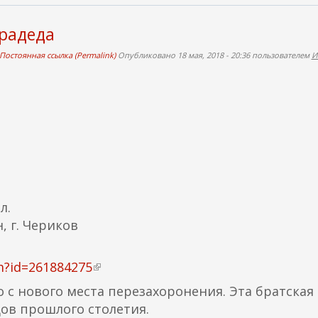
ы
л
прадеда
к
Постоянная ссылка (Permalink)
Опубликовано 18 мая, 2018 - 20:36 пользователем
И
а
)
л.
, г. Чериков
m?id=261884275
(
в
 с нового места перезахоронения. Эта братская
н
дов прошлого столетия.