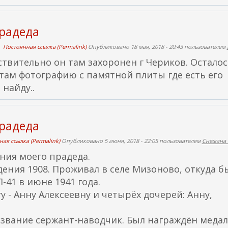
е
ш
н
прадеда
я
Постоянная ссылка (Permalink)
Опубликовано 18 мая, 2018 - 20:43 пользователем
я
ствительно он там захоронен г Чериков. Остало
с
 там фотографию с памятной плиты где есть его
с
 найду..
ы
л
к
прадеда
а
)
ая ссылка (Permalink)
Опубликовано 5 июня, 2018 - 22:05 пользователем
Снежана
ния моего прадеда.
ения 1908. Проживал в селе Мизоново, откуда б
41 в июне 1941 года.
у - Анну Алексеевну и четырёх дочерей: Анну,
л звание сержант-наводчик. Был награждён меда