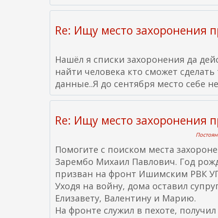
Re: Ищу место захоронения 
Нашёл я списки захоронения да дей
найти человека кто сможет сделать
данные..Я до сентября место себе не
Re: Ищу место захоронения 
Постоянн
Помогите с поиском места захороне
Зарембо Михаил Павлович. Год рожд
призван на фронт Ишимским РВК УП-
Уходя на войну, дома оставил супруг
Елизавету, Валентину и Марию.
На фронте служил в пехоте, получи