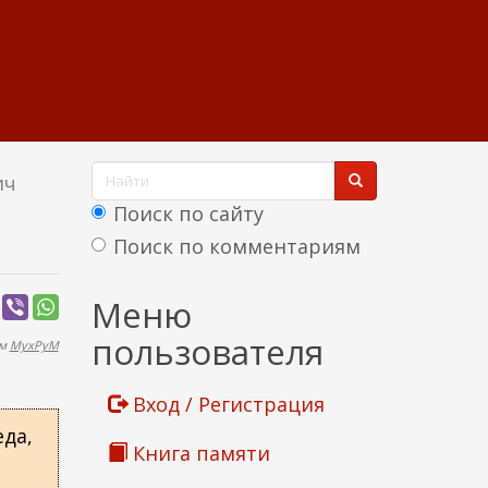
Ф
ич
о
Поиск по сайту
р
Поиск по комментариям
м
Найти
Меню
а
пользователя
ем
MyxPyM
п
о
Вход / Регистрация
и
да,
Книга памяти
с