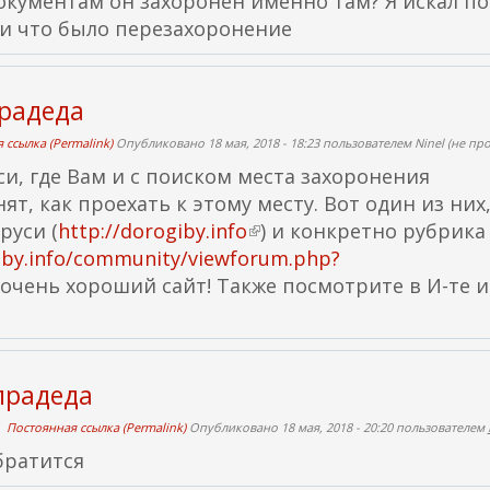
окументам он захоронен именно там? Я искал по
ы
ии что было перезахоронение
л
к
прадеда
а
)
 ссылка (Permalink)
Опубликовано 18 мая, 2018 - 18:23 пользователем
Ninel (не пр
и, где Вам и с поиском места захоронения
т, как проехать к этому месту. Вот один из них
руси (
http://dorogiby.info
(
) и конкретно рубрика
giby.info/community/viewforum.php?
в
 очень хороший сайт! Также посмотрите в И-те и
н
е
ш
н
прадеда
я
я
Постоянная ссылка (Permalink)
Опубликовано 18 мая, 2018 - 20:20 пользователем
с
братится
с