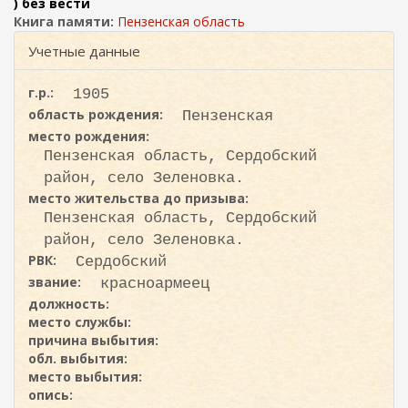
ж
) без вести
и
а
Книга памяти:
Пензенская область
с
н
Учетные данные
к
и
ю
а
г.р.:
1905
область рождения:
Пензенская
место рождения:
Пензенская область, Сердобский
район, село Зеленовка.
место жительства до призыва:
Пензенская область, Сердобский
район, село Зеленовка.
РВК:
Сердобский
звание:
красноармеец
должность:
место службы:
причина выбытия:
обл. выбытия:
место выбытия:
опись: