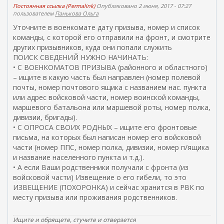
Постоянная ссылка (Permalink)
Опубликовано 2 июня, 2017 - 07:27
пользователем
Панькова Ольга
Уточните в военкомате дату призыва, номер и список
команды, с которой его отправили на фронт, и смотрите
других призывников, куда они попали служить
ПОИСК СВЕДЕНИЙ НУЖНО НАЧИНАТЬ:
• С ВОЕНКОМАТОВ ПРИЗЫВА (районного и областного)
– ищите в какую часть был направлен (номер полевой
почты, номер почтового ящика с названием нас. пункта
или адрес войсковой части, номер воинской команды,
маршевого батальона или маршевой роты, номер полка,
дивизии, бригады).
• С ОПРОСА СВОИХ РОДНЫХ – ищите его фронтовые
письма, на которых был написан номер его войсковой
части (номер ППС, номер полка, дивизии, номер п/ящика
и название населенного пункта и т.д.).
• А если Ваши родственники получали с фронта (из
войсковой части) Извещение о его гибели, то это
ИЗВЕЩЕНИЕ (ПОХОРОНКА) и сейчас хранится в РВК по
месту призыва или проживания родственников.
Ищите и обрящете, стучите и отверзется