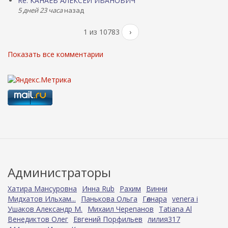
Re: КАНАЕВ АЛЕКСЕЙ ИВАНОВИЧ
5 дней 23 часа
назад
1 из 10783
›
Показать все комментарии
Администраторы
Хатира Мансуровна
Инна Rub
Рахим
Винни
Мидхатов Ильхам...
Панькова Ольга
Гөлнара
venera i
Ушаков Александр М.
Михаил Черепанов
Tatiana Al
Венедиктов Олег
Евгений Порфильев
лилия317