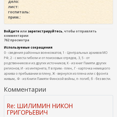
дело:
лист:
госпиталь:
прим.:
Войдите
или
зарегистрируйтесь
, чтобы отправлять
комментарии
762 просмотра
Используемые сокращения
0 - сведения районных военкоматов, 1 - Центральных архивов МО
РФ, 2 - с места гибели и от поисковых отрядов,. 3, 5 - от
родственников и из других источников, К - из книг Памяти других
регионов, И - из интернета, П в прим.- плен,. Г - карточка немецкого
архива о пребывании в плену, Ж - вернулся из плена или с фронта
живым,. Ф - из Книги Памяти Финской войны, п- погиб, б - без вести.
Комментарии
Re: ШИЛИМИН НИКОН
ГРИГОРЬЕВИЧ