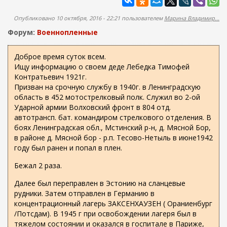
ж
а
а
п
Опубликовано 10 октября, 2016 - 22:21 пользователем
Марина Владимир...
н
о
и
Форум:
Военнопленные
и
ю
с
Доброе время суток всем.
Ищу информацию о своем деде Лебедка Тимофей
к
Контратьевич 1921г.
а
Призван на срочную службу в 1940г. в Ленинградскую
область в 452 мотострелковый полк. Служил во 2-ой
Ударной армии Волховский фронт в 804 отд.
автотрансп. бат. командиром стрелкового отделения. В
боях Ленинградская обл., Мстинский р-н, д. Мясной Бор,
в районе д. Мясной бор - р.п. Тесово-Нетыль в июне1942
году был ранен и попал в плен.
Бежал 2 раза.
Далее был переправлен в Эстонию на сланцевые
рудники. Затем отправлен в Германию в
концентрационный лагерь ЗАКСЕНХАУЗЕН ( Ораниенбург
/Потсдам). В 1945 г при освобождении лагеря был в
тяжелом состоянии и оказался в госпитале в Париже,