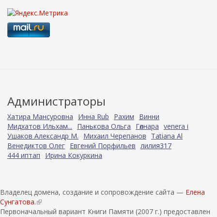
Администраторы
Хатира Мансуровна
Инна Rub
Рахим
Винни
Мидхатов Ильхам...
Панькова Ольга
Гөлнара
venera i
Ушаков Александр М.
Михаил Черепанов
Tatiana Al
Венедиктов Олег
Евгений Порфильев
лилия317
444 иптап
Ирина Кокуркина
Владелец домена, создание и сопровождение сайта —
Елена
Сунгатова.
(
Первоначальный вариант Книги Памяти (2007 г.) предоставлен
в