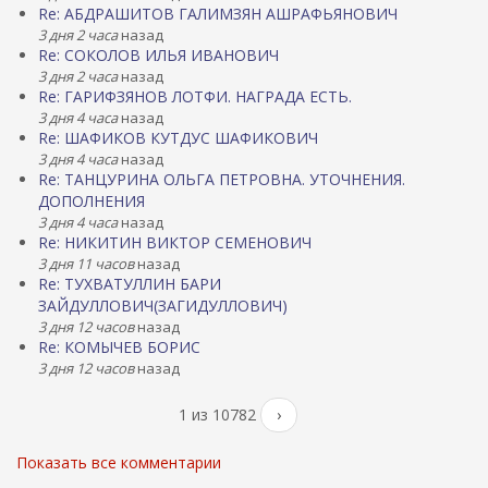
Re: АБДРАШИТОВ ГАЛИМЗЯН АШРАФЬЯНОВИЧ
3 дня 2 часа
назад
Re: СОКОЛОВ ИЛЬЯ ИВАНОВИЧ
3 дня 2 часа
назад
Re: ГАРИФЗЯНОВ ЛОТФИ. НАГРАДА ЕСТЬ.
3 дня 4 часа
назад
Re: ШАФИКОВ КУТДУС ШАФИКОВИЧ
3 дня 4 часа
назад
Re: ТАНЦУРИНА ОЛЬГА ПЕТРОВНА. УТОЧНЕНИЯ.
ДОПОЛНЕНИЯ
3 дня 4 часа
назад
Re: НИКИТИН ВИКТОР СЕМЕНОВИЧ
3 дня 11 часов
назад
Re: ТУХВАТУЛЛИН БАРИ
ЗАЙДУЛЛОВИЧ(ЗАГИДУЛЛОВИЧ)
3 дня 12 часов
назад
Re: КОМЫЧЕВ БОРИС
3 дня 12 часов
назад
1 из 10782
›
Показать все комментарии