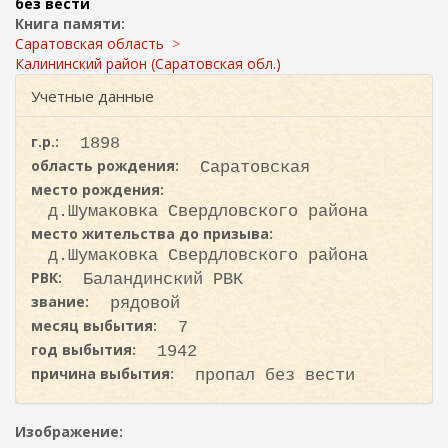
ж
без вести
и
а
Книга памяти:
с
н
Саратовская область
к
и
Калининский район (Саратовская обл.)
ю
а
Учетные данные
г.р.:
1898
область рождения:
Саратовская
место рождения:
д.Шумаковка Свердловского района
место жительства до призыва:
д.Шумаковка Свердловского района
РВК:
Баландинский РВК
звание:
рядовой
месяц выбытия:
7
год выбытия:
1942
причина выбытия:
пропал без вести
Изображение: