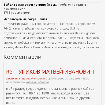
Войдите
или
зарегистрируйтесь
, чтобы отправлять
комментарии
1715 просмотров
Используемые сокращения
0 - сведения районных военкоматов, 1 - Центральных архивов МО
РФ, 2 - с места гибели и от поисковых отрядов,. 3, 5 - от
родственников и из других источников, К - из книг Памяти других
регионов, И - из интернета, П в прим.- плен,. Г - карточка немецкого
архива о пребывании в плену, Ж - вернулся из плена или с фронта
живым,. Ф - из Книги Памяти Финской войны, п- погиб, б - без вести.
Комментарии
Re: ТУПИКОВ МАТВЕЙ ИВАНОВИЧ
Постоянная ссылка (Permalink)
Опубликовано 20 мая, 2016 - 18:34
пользователем
Татьяна Соболева
мой прадед. год рождения по записям с разных сайтов
разнится. то 1897, то 1898. месяц когда пропал без
вести тоже. в одном источнике июнь 1942, в другом
июль.