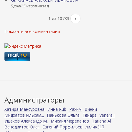
Re: КАНАЕВ АЛЕКСЕЙ ИВАНОВИЧ
5 дней 5 часов
назад
1 из 10783
›
Показать все комментарии
Администраторы
Хатира Мансуровна
Инна Rub
Рахим
Винни
Мидхатов Ильхам...
Панькова Ольга
Гөлнара
venera i
Ушаков Александр М.
Михаил Черепанов
Tatiana Al
Венедиктов Олег
Евгений Порфильев
лилия317