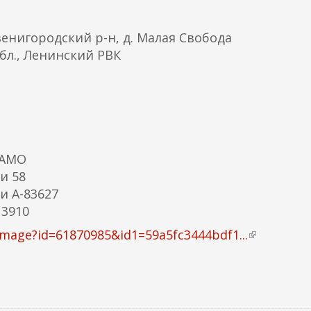
я
я
енигородский р-н, д. Малая Свобода
с
бл., Ленинский РВК
с
ы
л
к
а
)
ЦАМО
и 58
и А-83627
 3910
image?id=61870985&id1=59a5fc3444bdf1...
(
в
н
е
ш