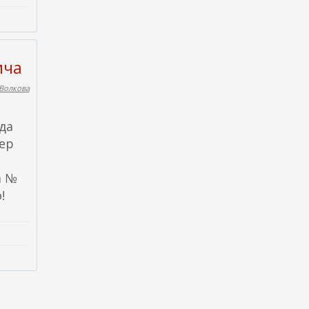
ича
Волкова
да
вер
а №
!