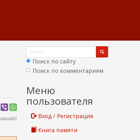
Ф
о
Поиск по сайту
р
Поиск по комментариям
м
Найти
Меню
а
пользователя
п
о
Вход / Регистрация
ksesha2001
и
Книга памяти
с