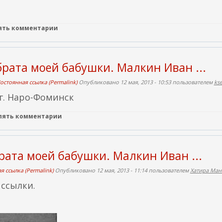
н
я
лять комментарии
я
с
с
брата моей бабушки. Малкин Иван ...
ы
л
остоянная ссылка (Permalink)
Опубликовано 12 мая, 2013 - 10:53 пользователем
ks
к
 г. Наро-Фоминск
а
влять комментарии
)
рата моей бабушки. Малкин Иван ...
я ссылка (Permalink)
Опубликовано 12 мая, 2013 - 11:14 пользователем
Хатира Ман
ссылки.