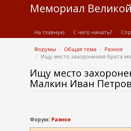
П
Мемориал Великой
е
р
е
На главную
С чего начать?
Спр
й
т
и
Форумы
Общая тема
Разное
к
Ищу место захоронения брата мо
о
с
Ищу место захороне
н
Малкин Иван Петров
о
в
н
о
м
Форум:
Разное
у
с