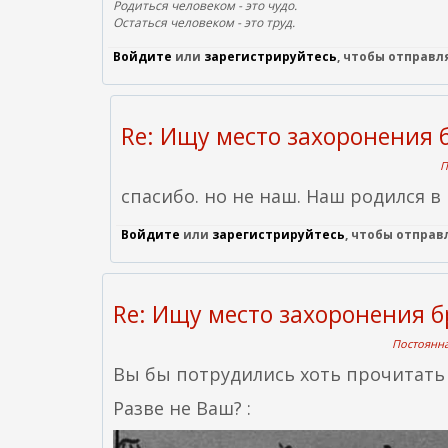
н
Родиться человеком - это чудо.
Остаться человеком - это труд.
е
ш
Войдите
или
зарегистрируйтесь
, чтобы отправ
н
я
Re: Ищу место захоронения 
я
с
П
с
спасибо. но не наш. Наш родился в
ы
л
Войдите
или
зарегистрируйтесь
, чтобы отпра
к
а
)
Re: Ищу место захоронения б
Постоянна
Вы бы потрудились хоть прочитать 
Разве не Ваш? :