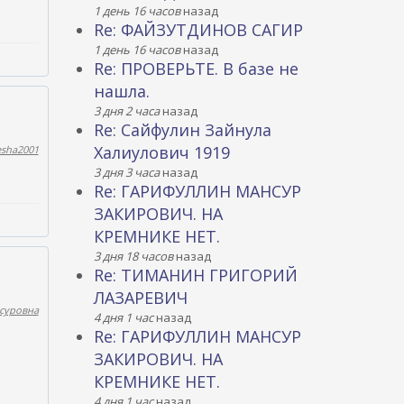
1 день 16 часов
назад
Re: ФАЙЗУТДИНОВ САГИР
1 день 16 часов
назад
Re: ПРОВЕРЬТЕ. В базе не
нашла.
3 дня 2 часа
назад
Re: Сайфулин Зайнула
Халиулович 1919
esha2001
3 дня 3 часа
назад
Re: ГАРИФУЛЛИН МАНСУР
ЗАКИРОВИЧ. НА
КРЕМНИКЕ НЕТ.
3 дня 18 часов
назад
Re: ТИМАНИН ГРИГОРИЙ
ЛАЗАРЕВИЧ
суровна
4 дня 1 час
назад
Re: ГАРИФУЛЛИН МАНСУР
ЗАКИРОВИЧ. НА
КРЕМНИКЕ НЕТ.
4 дня 1 час
назад