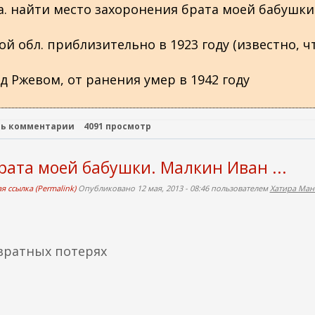
а. найти место захоронения брата моей бабушки
й обл. приблизительно в 1923 году (известно, ч
д Ржевом, от ранения умер в 1942 году
ть комментарии
4091 просмотр
рата моей бабушки. Малкин Иван ...
я ссылка (Permalink)
Опубликовано 12 мая, 2013 - 08:46 пользователем
Хатира Ман
вратных потерях