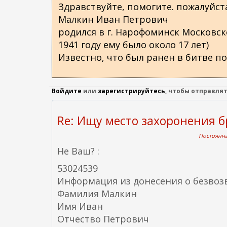
Здравствуйте, помогите. пожалуйст
о
Малкин Иван Петрович
д
родился в г. Нарофоминск Московско
е
1941 году ему было около 17 лет)
р
Известно, что был ранен в битве по
ж
а
н
Войдите
или
зарегистрируйтесь
, чтобы отправля
и
ю
Re: Ищу место захоронения б
Постоянна
Не Ваш? :
53024539
Информация из донесения о безвоз
Фамилия Малкин
Имя Иван
Отчество Петрович