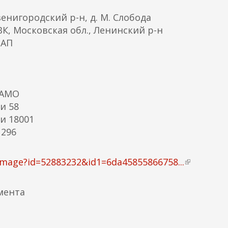
енигородский р-н, д. М. Слобода
К, Московская обл., Ленинский р-н
ТАП
ЦАМО
и 58
и 18001
 296
image?id=52883232&id1=6da45855866758...
(
в
н
мента
е
ш
н