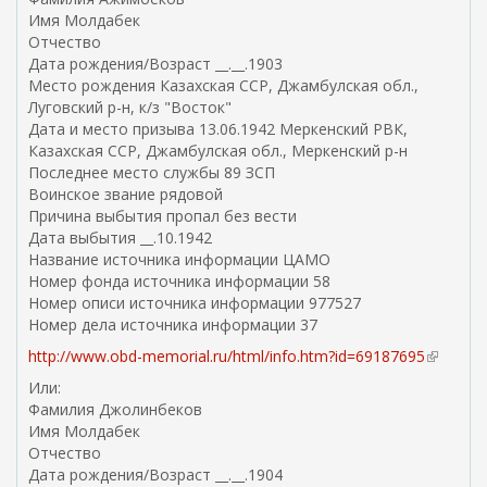
Имя Молдабек
Отчество
Дата рождения/Возраст __.__.1903
Место рождения Казахская ССР, Джамбулская обл.,
Луговский р-н, к/з "Восток"
Дата и место призыва 13.06.1942 Меркенский РВК,
Казахская ССР, Джамбулская обл., Меркенский р-н
Последнее место службы 89 ЗСП
Воинское звание рядовой
Причина выбытия пропал без вести
Дата выбытия __.10.1942
Название источника информации ЦАМО
Номер фонда источника информации 58
Номер описи источника информации 977527
Номер дела источника информации 37
http://www.obd-memorial.ru/html/info.htm?id=69187695
(
в
Или:
н
Фамилия Джолинбеков
е
Имя Молдабек
ш
Отчество
н
Дата рождения/Возраст __.__.1904
я