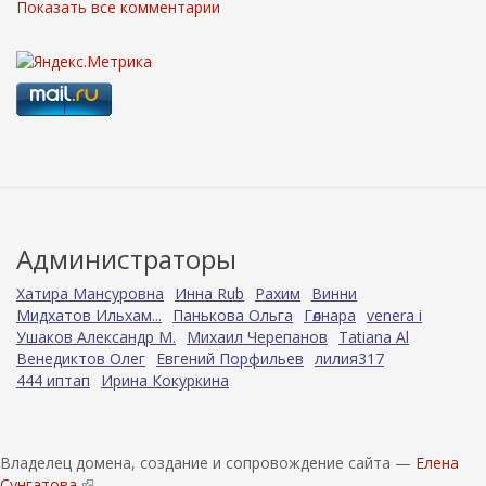
Показать все комментарии
Администраторы
Хатира Мансуровна
Инна Rub
Рахим
Винни
Мидхатов Ильхам...
Панькова Ольга
Гөлнара
venera i
Ушаков Александр М.
Михаил Черепанов
Tatiana Al
Венедиктов Олег
Евгений Порфильев
лилия317
444 иптап
Ирина Кокуркина
Владелец домена, создание и сопровождение сайта —
Елена
Сунгатова.
(