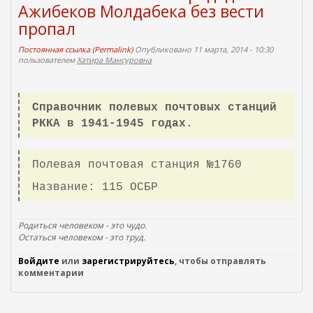
Ажибеков Молдабека без вести
к
а
пропал
)
Постоянная ссылка (Permalink)
Опубликовано 11 марта, 2014 - 10:30
пользователем
Хатира Мансуровна
Справочник полевых почтовых станций
РККА в 1941-1945 годах.
Полевая почтовая станция №1760
Название: 115 ОСБР
Родиться человеком - это чудо.
Остаться человеком - это труд.
Войдите
или
зарегистрируйтесь
, чтобы отправлять
комментарии