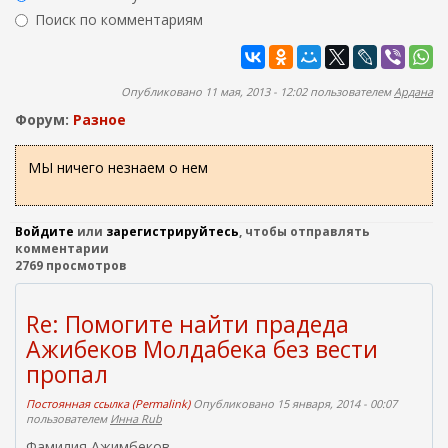
ж
р
Поиск по комментариям
а
м
н
Найти
а
и
ю
п
Опубликовано 11 мая, 2013 - 12:02 пользователем
Ардана
о
Форум:
Разное
и
с
МЫ ничего незнаем о нем
к
а
Войдите
или
зарегистрируйтесь
, чтобы отправлять
комментарии
2769 просмотров
Re: Помогите найти прадеда
Ажибеков Молдабека без вести
пропал
Постоянная ссылка (Permalink)
Опубликовано 15 января, 2014 - 00:07
пользователем
Инна Rub
Фамилия Ажимбеков