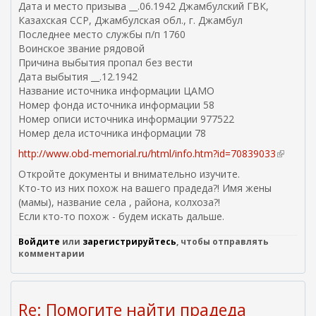
Дата и место призыва __.06.1942 Джамбулский ГВК,
я
Казахская ССР, Джамбулская обл., г. Джамбул
с
Последнее место службы п/п 1760
с
Воинское звание рядовой
ы
Причина выбытия пропал без вести
л
Дата выбытия __.12.1942
к
Название источника информации ЦАМО
а
Номер фонда источника информации 58
)
Номер описи источника информации 977522
Номер дела источника информации 78
http://www.obd-memorial.ru/html/info.htm?id=70839033
(
в
Откройте документы и внимательно изучите.
н
Кто-то из них похож на вашего прадеда?! Имя жены
е
(мамы), название села , района, колхоза?!
ш
Если кто-то похож - будем искать дальше.
н
я
Войдите
или
зарегистрируйтесь
, чтобы отправлять
я
комментарии
с
с
ы
Re: Помогите найти прадеда
л