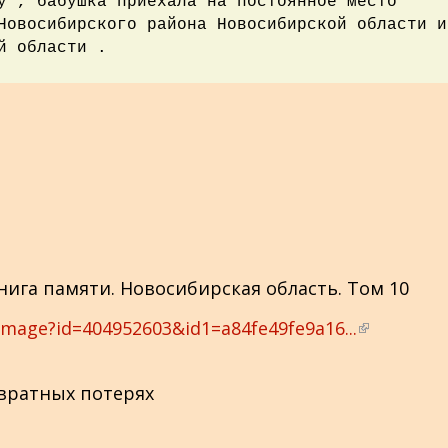
у , бабушка приехала на постоянное место
Новосибирского района Новосибирской области и
й области .
ига памяти. Новосибирская область. Том 10
image?id=404952603&id1=a84fe49fe9a16...
(
в
н
вратных потерях
е
ш