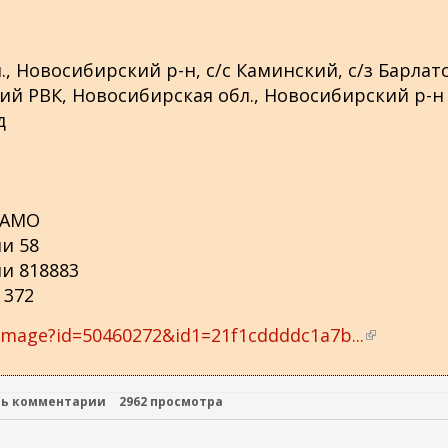
н
я
я
, Новосибирский р-н, с/с Каминский, с/з Барлат
с
й РВК, Новосибирская обл., Новосибирский р-н
с
д
ы
л
к
а
ЦАМО
)
и 58
и 818883
 372
limage?id=50460272&id1=21f1cddddc1a7b...
(
в
н
ть комментарии
2962 просмотра
е
ш