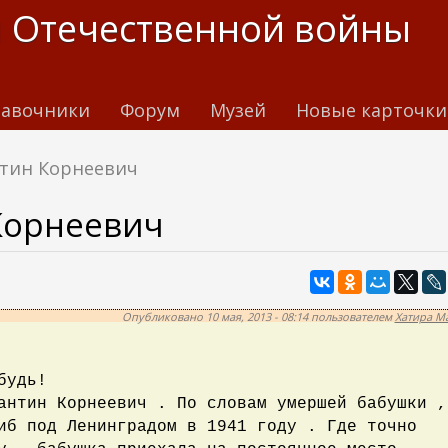
 Отечественной войны
авочники
Форум
Музей
Новые карточки
нтин Корнеевич
Корнеевич
Опубликовано 10 мая, 2013 - 08:14 пользователем
Хатира М
будь!
антин Корнеевич . По словам умершей бабушки ,
иб под Ленинградом в 1941 году . Где точно