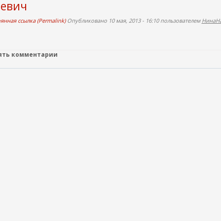
еевич
н
я
янная ссылка (Permalink)
Опубликовано 10 мая, 2013 - 16:10 пользователем
НинаН
я
с
с
лять комментарии
ы
л
к
а
)