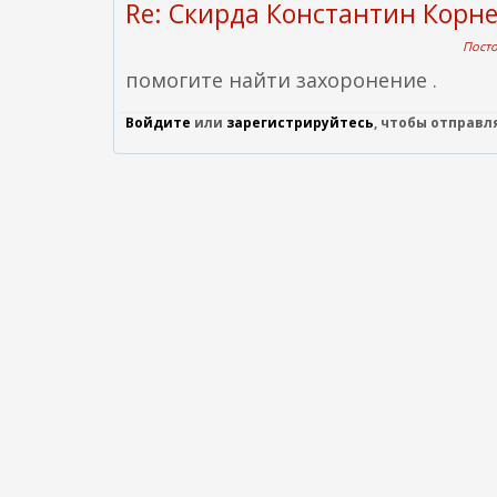
Re: Скирда Константин Корн
Посто
помогите найти захоронение .
Войдите
или
зарегистрируйтесь
, чтобы отправ