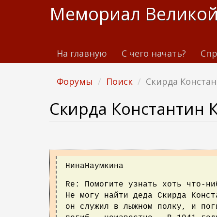
П
Мемориал Великой
е
р
е
На главную
С чего начать?
Спр
й
т
и
Форумы
Поиск
Скирда Конста
к
о
Скирда Константин 
с
н
о
в
н
НинаНаумкина
о
Re: Помогите узнать хоть что-ни
м
Не могу найти деда Скирда Конст
у
он служил в лыжном полку, и пог
с