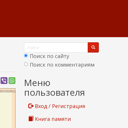
Ф
о
Поиск по сайту
р
Поиск по комментариям
м
Найти
Меню
а
пользователя
ансуровна
п
о
Вход / Регистрация
и
Книга памяти
с