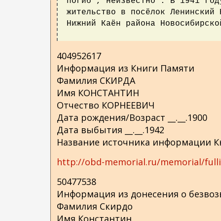
погиб , неизвестно . В 1941 год
о
жительство в посёлок Ленинский 
д
Нижний Каён района Новосибирско
е
р
404952617
ж
Информация из Книги Памяти
а
Фамилия СКИРДА
н
Имя КОНСТАНТИН
и
Отчество КОРНЕЕВИЧ
ю
Дата рождения/Возраст __.__.1900
Дата выбытия __.__.1942
Название источника информации Кн
http://obd-memorial.ru/memorial/full
50477538
Информация из донесения о безвоз
Фамилия Скирдо
Имя Константин