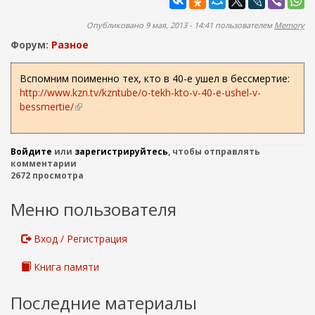
ж
а
а
п
Опубликовано 9 мая, 2013 - 14:41 пользователем
Memory
н
о
и
Форум:
Разное
и
ю
с
Вспомним поименно тех, кто в 40-е ушел в бессмертие:
http://www.kzn.tv/kzntube/o-tekh-kto-v-40-e-ushel-v-
к
bessmertie/
(
а
в
н
е
Войдите
или
зарегистрируйтесь
, чтобы отправлять
ш
комментарии
2672 просмотра
н
я
Меню пользователя
я
с
с
Вход / Регистрация
ы
л
Книга памяти
к
а
Последние материалы
)