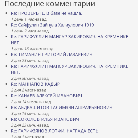
Последние комментарии
Re: ПРОВЕРЬТЕ. В базе не нашла.
1 день 1 час
назад
Re: Сайфулин Зайнула Халиулович 1919
1 день 2 часа
назад
Re: ГАРИФУЛЛИН МАНСУР ЗАКИРОВИЧ. НА КРЕМНИКЕ
НЕТ.
1 день 16 часов
назад
Re: ТИМАНИН ГРИГОРИЙ ЛАЗАРЕВИЧ
2 дня 23 мин.
назад
Re: ГАРИФУЛЛИН МАНСУР ЗАКИРОВИЧ. НА КРЕМНИКЕ
НЕТ.
2 дня 30 мин.
назад
Re: МАННАПОВ КАДЫР
2 дня 2 часа
назад
Re: КАНАЕВ АЛЕКСЕЙ ИВАНОВИЧ
2 дня 14 часов
назад
Re: АБДРАШИТОВ ГАЛИМЗЯН АШРАФЬЯНОВИЧ
3 дня 15 мин.
назад
Re: СОКОЛОВ ИЛЬЯ ИВАНОВИЧ
3 дня 23 мин.
назад
Re: ГАРИФЗЯНОВ ЛОТФИ. НАГРАДА ЕСТЬ.
3 дня 1 час
назад