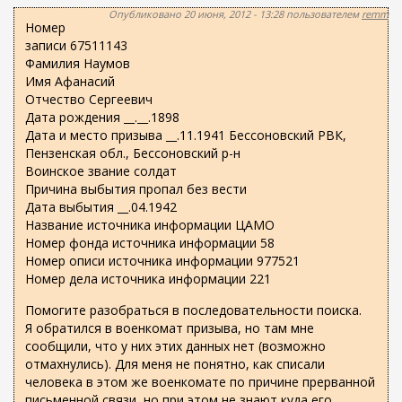
ж
п
Опубликовано 20 июня, 2012 - 13:28 пользователем
remm
а
Номер
о
н
записи 67511143
и
и
Фамилия Наумов
ю
с
Имя Афанасий
Отчество Сергеевич
к
Дата рождения __.__.1898
а
Дата и место призыва __.11.1941 Бессоновский РВК,
Пензенская обл., Бессоновский р-н
Воинское звание солдат
Причина выбытия пропал без вести
Дата выбытия __.04.1942
Название источника информации ЦАМО
Номер фонда источника информации 58
Номер описи источника информации 977521
Номер дела источника информации 221
Помогите разобраться в последовательности поиска.
Я обратился в военкомат призыва, но там мне
сообщили, что у них этих данных нет (возможно
отмахнулись). Для меня не понятно, как списали
человека в этом же военкомате по причине прерванной
письменной связи, но при этом не знают куда его