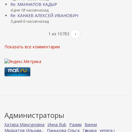
Re: МАННАПОВ КАДЫР
4 дня 18 часов
назад
Re: КАНАЕВ АЛЕКСЕЙ ИВАНОВИЧ
5 дней 6 часов
назад
1 из 10783
›
Показать все комментарии
Администраторы
Хатира Мансуровна
Инна Rub
Рахим
Винни
Мидхатов Ильхам...
Панькова Ольга
Гөлнара
venera i