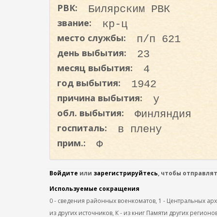
о
РВК:
Билярским РВК
д
звание:
кр-ц
е
место службы:
п/п 621
р
день выбытия:
23
ж
а
месяц выбытия:
4
н
год выбытия:
1942
и
причина выбытия:
у
ю
обл. выбытия:
Финляндия
госпиталь:
в плену
прим.:
Ф
Войдите
или
зарегистрируйтесь
, чтобы отправля
Используемые сокращения
0 - сведения районных военкоматов, 1 - Центральных архив
из других источников, К - из книг Памяти других регионов