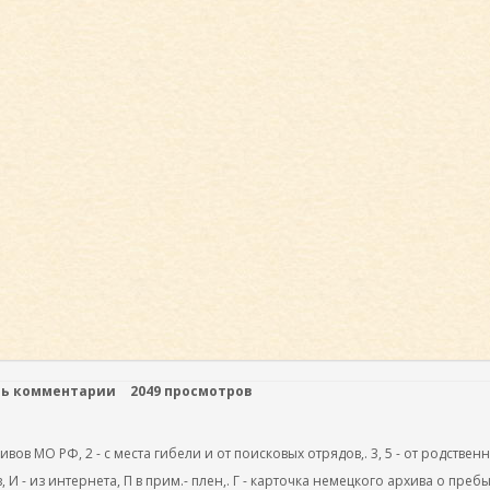
ть комментарии
2049 просмотров
ов МО РФ, 2 - с места гибели и от поисковых отрядов,. 3, 5 - от родствен
, И - из интернета, П в прим.- плен,. Г - карточка немецкого архива о преб