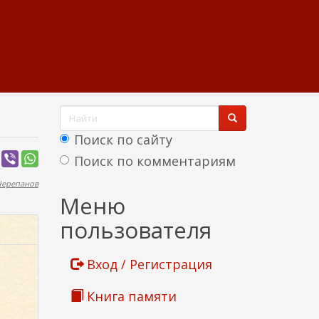
Ф
о
Поиск по сайту
р
Поиск по комментариям
м
Черепанов
Найти
Меню
а
пользователя
п
о
Вход / Регистрация
и
Книга памяти
с