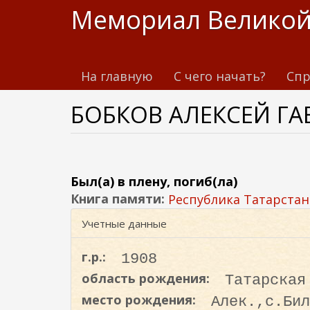
П
Мемориал Великой
е
р
е
На главную
С чего начать?
Спр
й
т
БОБКОВ АЛЕКСЕЙ Г
и
к
о
с
н
Был(а) в плену, погиб(ла)
о
Книга памяти:
Республика Татарстан
в
Учетные данные
н
о
г.р.:
1908
м
область рождения:
Татарская
у
место рождения:
Алек.,с.Бил
с