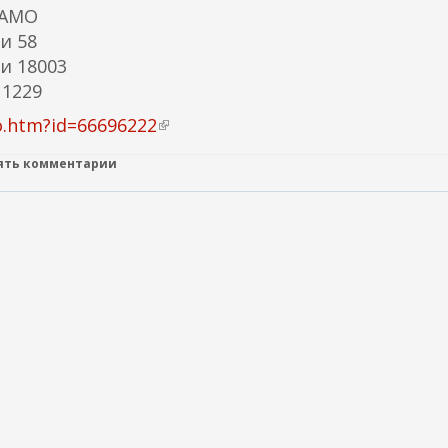
ЦАМО
и 58
и 18003
 1229
o.htm?id=66696222
(
в
лять комментарии
н
е
ш
н
я
я
с
с
ы
л
к