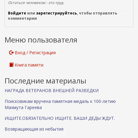
е
Остаться человеком - это труд.
ш
Войдите
или
зарегистрируйтесь
, чтобы отправлять
н
комментарии
я
я
с
Меню пользователя
с
ы
л
Вход / Регистрация
к
а
Книга памяти
)
Последние материалы
НАГРАДА ВЕТЕРАНОВ ВНЕШНЕЙ РАЗВЕДКИ
Поисковикам вручена памятная медаль к 100-летию
Махмута Гареева
ИЩИТЕ.ОБЯЗАТЕЛЬНО ИЩИТЕ. ВАШИ ДЕДЫ ЖДУТ.
Возвращающая из небытия