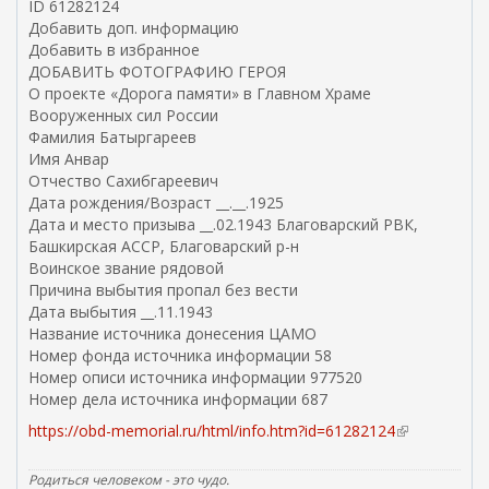
ID 61282124
е
Добавить доп. информацию
ш
Добавить в избранное
н
ДОБАВИТЬ ФОТОГРАФИЮ ГЕРОЯ
я
О проекте «Дорога памяти» в Главном Храме
я
Вооруженных сил России
с
Фамилия Батыргареев
с
Имя Анвар
ы
Отчество Сахибгареевич
л
Дата рождения/Возраст __.__.1925
к
Дата и место призыва __.02.1943 Благоварский РВК,
а
Башкирская АССР, Благоварский р-н
)
Воинское звание рядовой
Причина выбытия пропал без вести
Дата выбытия __.11.1943
Название источника донесения ЦАМО
Номер фонда источника информации 58
Номер описи источника информации 977520
Номер дела источника информации 687
https://obd-memorial.ru/html/info.htm?id=61282124
(
в
н
Родиться человеком - это чудо.