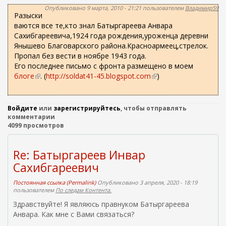
ж
п
Опубликовано 9 марта, 2010 - 21:21 пользователем
Владимир59
а
Разыски
о
н
ваются все те,кто знал Батыргареева Анвара
и
и
Сахибгареевича,1924 года рождения,уроженца деревни
ю
с
Янышево Благоварского района.Красноармеец,стрелок.
Пропал без вести в ноябре 1943 года.
к
Его последнее письмо с фронта размещено в моем
а
блоге
(
. (
http://soldat41-45.blogspot.com
(
)
в
в
н
н
е
е
Войдите
или
зарегистрируйтесь
, чтобы отправлять
ш
ш
комментарии
4099 просмотров
н
н
я
я
я
я
Re: Батыргареев Инвар
с
с
Сахибгареевич
с
с
ы
ы
Постоянная ссылка (Permalink)
Опубликовано 3 апреля, 2020 - 18:19
л
л
пользователем
По следам Контента.
к
к
Здравствуйте! Я являюсь правнуком Батыргареева
а
а
Анвара. Как мне с Вами связаться?
)
)