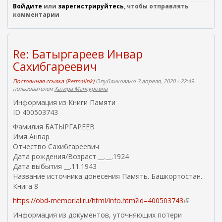
Войдите
или
зарегистрируйтесь
, чтобы отправлять
комментарии
Re: Батыргареев Инвар
Сахибгареевич
Постоянная ссылка (Permalink)
Опубликовано 3 апреля, 2020 - 22:49
пользователем
Хатира Мансуровна
Информация из Книги Памяти
ID 400503743
Фамилия БАТЫРГАРЕЕВ
Имя Анвар
Отчество Сахибгареевич
Дата рождения/Возраст __.__.1924
Дата выбытия __.11.1943
Название источника донесения Память. Башкортостан.
Книга 8
https://obd-memorial.ru/html/info.htm?id=400503743
(
в
Информация из документов, уточняющих потери
н