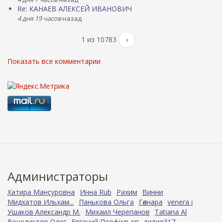
Re: КАНАЕВ АЛЕКСЕЙ ИВАНОВИЧ
4 дня 19 часов
назад
1 из 10783
›
Показать все комментарии
Администраторы
Хатира Мансуровна
Инна Rub
Рахим
Винни
Мидхатов Ильхам...
Панькова Ольга
Гөлнара
venera i
Ушаков Александр М.
Михаил Черепанов
Tatiana Al
Венедиктов Олег
Евгений Порфильев
лилия317