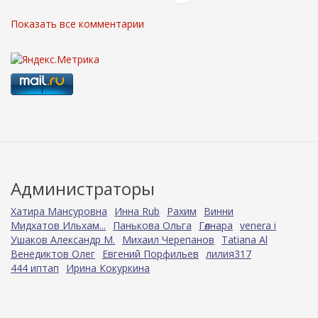
Показать все комментарии
Администраторы
Хатира Мансуровна
Инна Rub
Рахим
Винни
Мидхатов Ильхам...
Панькова Ольга
Гөлнара
venera i
Ушаков Александр М.
Михаил Черепанов
Tatiana Al
Венедиктов Олег
Евгений Порфильев
лилия317
444 иптап
Ирина Кокуркина