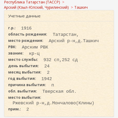
с
ж
Республика Татарстан (ТАССР)
а
к
Арский (Кзыл-Юлский, Чурилинский)
Ташкич
н
а
Учетные данные
и
ю
г.р.:
1916
область рождения:
Татарстан,
место рождения:
Арский р-н,д.Ташкич
РВК:
Арским РВК
звание:
кр-ц
место службы:
932 сп,252 сд
день выбытия:
24
месяц выбытия:
2
год выбытия:
1942
причина выбытия:
п
обл. выбытия:
Тверская обл.
место выбытия:
Ржевский р-н,д.Мончалово(Клины)
прим.:
2