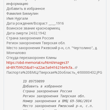
н
информацию
я
Добавить в избранное
я
Фамилия Бикмулин
с
Имя Нургали
с
Дата рождения/Возраст __.__.1916
ы
Воинское звание красноармеец
л
Дата смерти 24.02.1942
к
Страна захоронения Россия
а
Регион захоронения Тверская обл.
)
Место захоронения Ржевский р-н, с.п. "Чертолино", д.
Мончалово
Откуда перезахоронен Клины
https://obd-memorial.ru/html/images3?
id=89759925&id1=a22ac5a9416216e9cfa...
(
Паспорта%20ВМЦ/Тверская%20область_4/00000432.JPG
в
н
ID 89759899
е
Добавить в избранное
ш
Страна захоронения Россия
н
Регион захоронения Тверская обл.
я
Номер захоронения в ВМЦ 69-506/2014
я
Место захоронения Ржевский р-н, с.п.
с