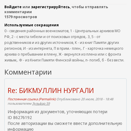
Войдите
или
зарегистрируйтесь
, чтобы отправлять
комментарии
1579 просмотров
Используемые сокращения
0 - сведения районных военкоматов, 1 - Центральных архивов МО
РФ, 2 - с места гибели и от поисковых отрядов,. 3, 5 - от
родственников и из других источников, К - из книг Памяти других
регионов, И - из интернета, П в прим.- плен,. Г - карточка немецкого
архива о пребывании в плену, Ж - вернулся из плена или с фронта
живым,. Ф - из Книги Памяти Финской войны, п- погиб, б - без вести.
Комментарии
Re: БИКМУЛЛИН НУРГАЛИ
Постоянная ссылка (Permalink)
Опубликовано 20 июля, 2018 - 18:48
пользователем
Зульфар 59
Информация из документов, уточняющих потери
ID 86276192
После авторизации вы сможете ввести дополнительную
информацию