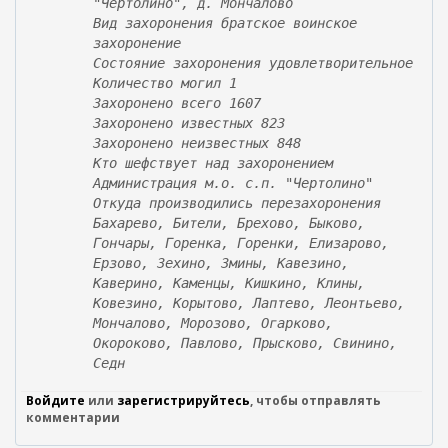
"Чертолино", д. Мончалово
с
Вид захоронения братское воинское
ы
захоронение
л
Состояние захоронения удовлетворительное
к
Количество могил 1
а
Захоронено всего 1607
)
Захоронено известных 823
Захоронено неизвестных 848
Кто шефствует над захоронением
Администрация м.о. с.п. "Чертолино"
Откуда производились перезахоронения
Бахарево, Бители, Брехово, Быково,
Гончары, Горенка, Горенки, Елизарово,
Ерзово, Зехино, Змины, Кавезино,
Каверино, Каменцы, Кишкино, Клины,
Ковезино, Корытово, Лаптево, Леонтьево,
Мончалово, Морозово, Огарково,
Окороково, Павлово, Прысково, Свинино,
Седн
Войдите
или
зарегистрируйтесь
, чтобы отправлять
комментарии