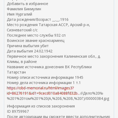
Добавить в избранное
Фамилия Бикмулин
Имя Нургалий
Дата рождения/Возраст __.__.1916
Место рождения Татарская АССР, Арский р-н,
Сизневатский с/с
Последнее место службы 932 сп
Воинское звание красноармеец
Причина выбытия убит
Дата выбытия 24.02.1942
Первичное место захоронения Калининская обл., д.
Климы, в районе
Название источника донесения ВК Республики
Татарстан
Номер описи источника информации 1945
Номер дела источника информации 1 т.1
https://obd-memorial.ru/html/images3?
id=86276191&id1=9cecd010a84088fd32b...
(
Дело%20№
%201%20том%201%20(А,%20Б,%20В,%20Г)/00000384.jpg
в
н
Информация из списков захоронения
е
ID 89759967
ш
После авторизации вы сможете ввести дополнительную