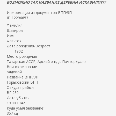
ВОЗМОЖНО ТАК НАЗВАНИЕ ДЕРЕВНИ ИСКАЗИЛИ???
н
е
Информация из документов ВПП/ЗП
ш
ID 12296653
н
Фамилия
я
Шакиров
я
Имя
с
Фат-тох
с
Дата рождения/Возраст
ы
__.__.1902
л
Место рождения
к
Татарская АССР, Арский р-н, д. Почторкуало
а
Воинское звание
)
рядовой
Название ВПП/ЗП
Горьковский ВПП
Откуда прибыл
ВГ 280
Дата убытия
19.08.1942
Куда убыл (название)
357 сд