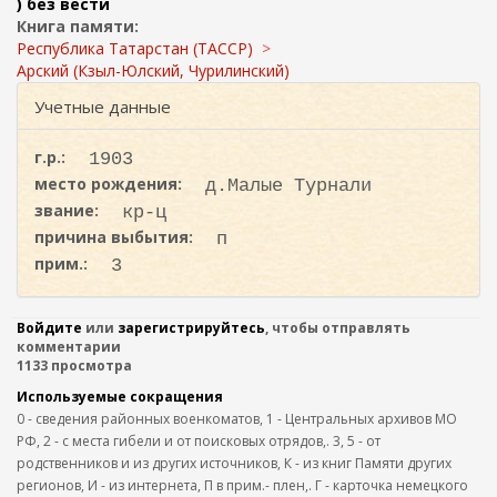
ж
) без вести
и
а
Книга памяти:
с
н
Республика Татарстан (ТАССР)
к
и
Арский (Кзыл-Юлский, Чурилинский)
ю
а
Учетные данные
г.р.:
1903
место рождения:
д.Малые Турнали
звание:
кр-ц
причина выбытия:
п
прим.:
3
Войдите
или
зарегистрируйтесь
, чтобы отправлять
комментарии
1133 просмотра
Используемые сокращения
0 - сведения районных военкоматов, 1 - Центральных архивов МО
РФ, 2 - с места гибели и от поисковых отрядов,. 3, 5 - от
родственников и из других источников, К - из книг Памяти других
регионов, И - из интернета, П в прим.- плен,. Г - карточка немецкого