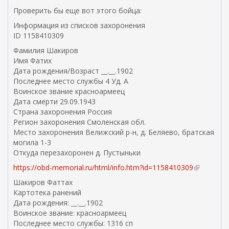
)
Проверить бы еще вот этого бойца:
Информация из списков захоронения
ID 1158410309
Фамилия Шакиров
Имя Фатих
Дата рождения/Возраст __.__.1902
Последнее место службы 4 Уд. А
Воинское звание красноармеец
Дата смерти 29.09.1943
Страна захоронения Россия
Регион захоронения Смоленская обл.
Место захоронения Велижский р-н, д. Беляево, братская
могила 1-3
Откуда перезахоронен д. Пустыньки
https://obd-memorial.ru/html/info.htm?id=1158410309
(
в
Шакиров Фаттах
н
Картотека ранений
е
Дата рождения: __.__.1902
ш
Воинское звание: красноармеец
н
Последнее место службы: 1316 сп
я