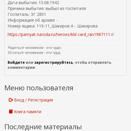
Дата выбытия: 15.08.1942
я
Причина выбытия: выбыл из госпиталя
с
Госпиталь: ЭГ 2801
с
Информация об архиве -
ы
Номер ящика: 119-11_Шакиров А - Шакирова
л
https://pamyat-naroda.ru/heroes/kld-card_ran1987111
(
к
в
а
н
)
Родиться человеком - это чудо.
е
Остаться человеком - это труд.
ш
Войдите
или
зарегистрируйтесь
, чтобы отправлять
н
комментарии
я
я
с
Меню пользователя
с
ы
л
Вход / Регистрация
к
а
Книга памяти
)
Последние материалы