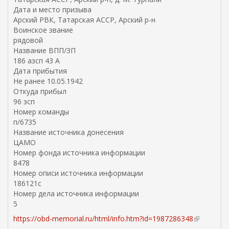
Дата и место призыва
Арский РВК, Татарская АССР, Арский р-н
Воинское звание
рядовой
Название ВПП/ЗП
186 азсп 43 А
Дата прибытия
Не ранее 10.05.1942
Откуда прибыл
96 зсп
Номер команды
п/6735
Название источника донесения
ЦАМО
Номер фонда источника информации
8478
Номер описи источника информации
186121с
Номер дела источника информации
5
https://obd-memorial.ru/html/info.htm?id=1987286348
(
в