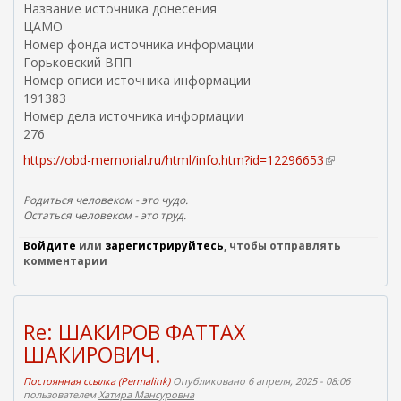
Название источника донесения
ЦАМО
Номер фонда источника информации
Горьковский ВПП
Номер описи источника информации
191383
Номер дела источника информации
276
https://obd-memorial.ru/html/info.htm?id=12296653
(
в
н
Родиться человеком - это чудо.
е
Остаться человеком - это труд.
ш
Войдите
или
зарегистрируйтесь
, чтобы отправлять
н
комментарии
я
я
с
с
Re: ШАКИРОВ ФАТТАХ
ы
ШАКИРОВИЧ.
л
к
Постоянная ссылка (Permalink)
Опубликовано 6 апреля, 2025 - 08:06
а
пользователем
Хатира Мансуровна