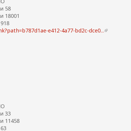
МО
и 58
и 18001
 918
nk?path=b787d1ae-e412-4a77-bd2c-dce0...
(
в
н
е
ш
н
я
я
с
с
ы
МО
л
и 33
к
и 11458
а
 63