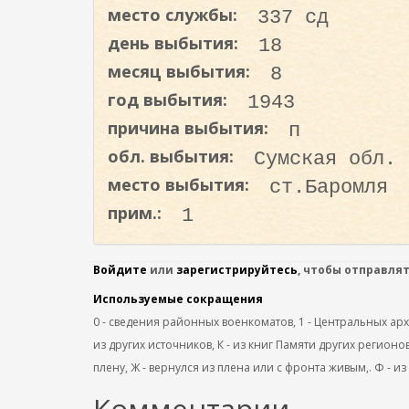
о
место службы:
337 сд
д
день выбытия:
18
е
месяц выбытия:
8
р
год выбытия:
1943
ж
а
причина выбытия:
п
н
обл. выбытия:
Сумская обл.
и
место выбытия:
ст.Баромля
ю
прим.:
1
Войдите
или
зарегистрируйтесь
, чтобы отправля
Используемые сокращения
0 - сведения районных военкоматов, 1 - Центральных архив
из других источников, К - из книг Памяти других регионов
плену, Ж - вернулся из плена или с фронта живым,. Ф - из