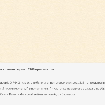
ть комментарии
2106 просмотров
ов МО РФ, 2 - с места гибели и от поисковых отрядов,. 3, 5 - от родствен
, И - из интернета, П в прим.- плен,. Г - карточка немецкого архива о преб
 Книги Памяти Финской войны, п- погиб, б - без вести.