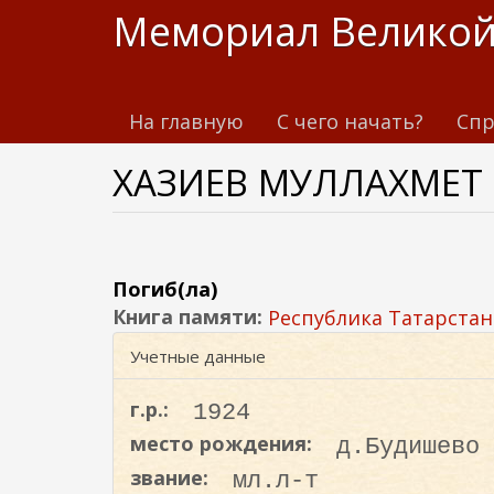
П
Мемориал Великой
е
р
е
На главную
С чего начать?
Спр
й
т
ХАЗИЕВ МУЛЛАХМЕТ
и
к
о
с
н
Погиб(ла)
о
Книга памяти:
Республика Татарстан
в
Учетные данные
н
о
г.р.:
1924
м
место рождения:
д.Будишево
у
звание:
мл.л-т
с