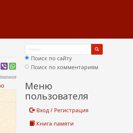
Ф
о
Поиск по сайту
р
Поиск по комментариям
м
Черепанов
Найти
Меню
во
а
пользователя
п
о
Вход / Регистрация
и
Книга памяти
с