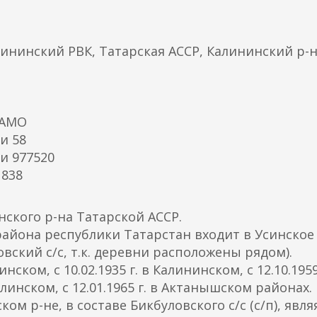
л
н
к
я
а
лининский РВК, Татарская АССР, Калининский р-
я
)
с
с
ы
ЦАМО
л
и 58
к
и 977520
а
 838
)
ского р-на Татарской АССР.
йона республики Татарстан входит в Усинское 
овский с/с, т.к. деревни расположены рядом).
нском, с 10.02.1935 г. в Калининском, с 12.10.1959
елинском, с 12.01.1965 г. в Актанышском районах.
ом р-не, в составе Бикбуловского с/с (с/п), явля