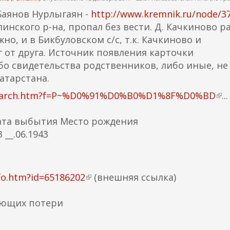
Баянов Нурлыгаян -
http://www.kremnik.ru/node/3
линского р-на, пропал без вести. Д. Качкиново р
о, и в Бикбуловском с/с, т.к. Качкиново и
 от друга. Источник появления карточки
о свидетельства родственников, либо иные, не
атарстана.
l/search.htm?f=P~%D0%91%D0%B0%D1%8F%D0%BD
(
...
в
ата выбытия Место рождения
н
 __.06.1943
е
ш
н
я
fo.htm?id=65186202
(
(внешняя ссылка)
я
в
с
яющих потери
н
с
е
ы
ш