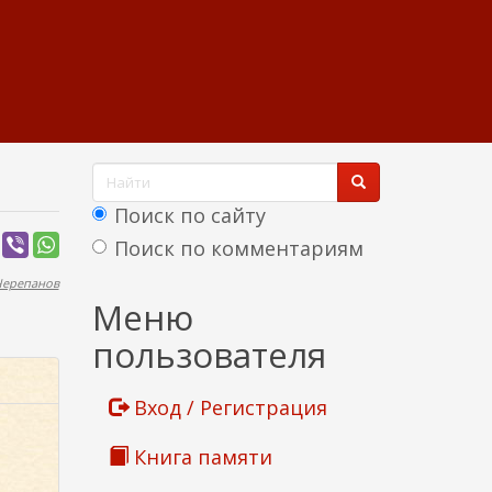
Ф
о
Поиск по сайту
р
Поиск по комментариям
м
Черепанов
Найти
Меню
а
пользователя
п
о
Вход / Регистрация
и
Книга памяти
с