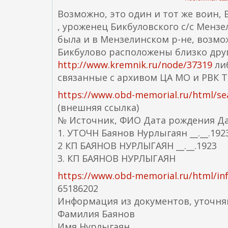
Возможно, это один и тот же воин, 
, уроженец Бикбуловского с/с Мензе
была и в Мензелинском р-не, возможн
Бикбулово расположены близко друг
http://www.kremnik.ru/node/37319
либ
связанные с архивом ЦА МО и РВК Т
https://www.obd-memorial.ru/htm
(внешняя ссылка)
№ Источник, ФИО Дата рождения Д
1. УТОЧН Баянов Нурлыгаян __.__.1923
2 КП БАЯНОВ НУРЛЫГАЯН __.__.1923
3. КП БАЯНОВ НУРЛЫГАЯН
https://www.obd-memorial.ru/html/in
65186202
Информация из документов, уточн
Фамилия Баянов
Имя Нурлыгаян