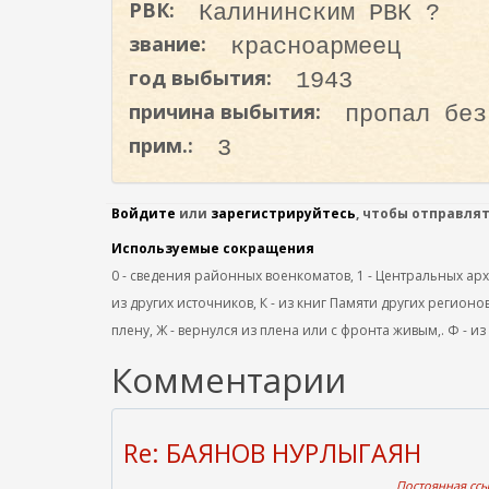
РВК:
Калининским РВК ?
о
д
звание:
красноармеец
е
год выбытия:
1943
р
причина выбытия:
пропал без
ж
прим.:
3
а
н
и
Войдите
или
зарегистрируйтесь
, чтобы отправля
ю
Используемые сокращения
0 - сведения районных военкоматов, 1 - Центральных архив
из других источников, К - из книг Памяти других регионов
плену, Ж - вернулся из плена или с фронта живым,. Ф - из
Комментарии
Re: БАЯНОВ НУРЛЫГАЯН
Постоянная ссыл