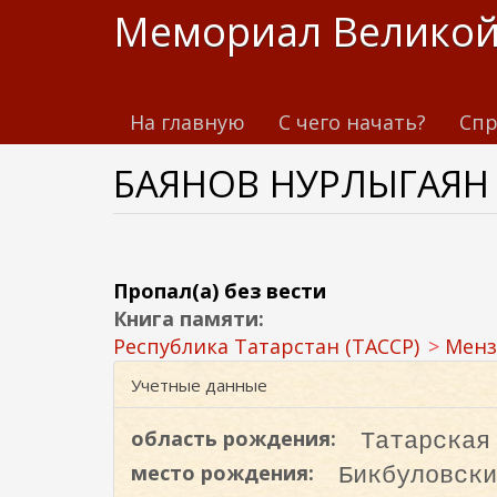
П
Мемориал Великой
е
р
е
На главную
С чего начать?
Спр
й
т
БАЯНОВ НУРЛЫГАЯН
и
к
о
с
н
Пропал(а) без вести
о
Книга памяти:
в
Республика Татарстан (ТАССР)
Менз
н
Учетные данные
о
м
область рождения:
Татарская
у
место рождения:
Бикбуловски
с