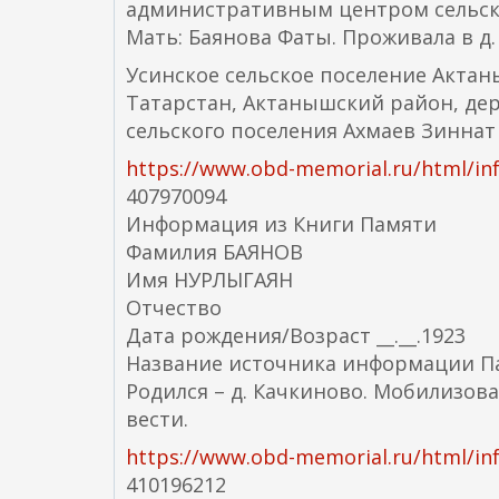
административным центром сельског
Мать: Баянова Фаты. Проживала в д.
Усинское сельское поселение Актаны
Татарстан, Актанышский район, дере
сельского поселения Ахмаев Зиннат 
https://www.obd-memorial.ru/html/in
407970094
Информация из Книги Памяти
Фамилия БАЯНОВ
Имя НУРЛЫГАЯН
Отчество
Дата рождения/Возраст __.__.1923
Название источника информации Па
Родился – д. Качкиново. Мобилизов
вести.
https://www.obd-memorial.ru/html/in
410196212