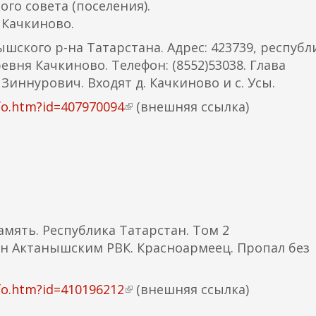
о совета (поселения).
 Качкиново.
шского р-на Татарстана. Адрес: 423739, республ
вня Качкиново. Телефон: (8552)53038. Глава
Зиннурович. Входят д. Качкиново и с. Усы.
fo.htm?id=407970094
(
(внешняя ссылка)
в
н
е
ш
н
я
мять. Республика Татарстан. Том 2
я
ан Актанышским РВК. Красноармеец. Пропал без
с
с
ы
fo.htm?id=410196212
(
(внешняя ссылка)
л
в