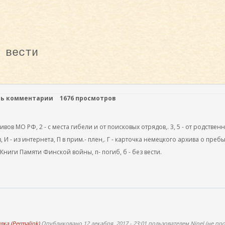
 вести
ть комментарии
1676 просмотров
ов МО РФ, 2 - с места гибели и от поисковых отрядов,. 3, 5 - от родствен
, И - из интернета, П в прим.- плен,. Г - карточка немецкого архива о преб
 Книги Памяти Финской войны, п- погиб, б - без вести.
ка (Permalink)
Опубликовано 12 декабря, 2017 - 23:01 пользователем
Ninel (не пр