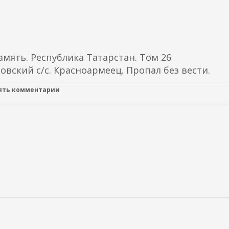
к
н
а
е
)
ш
н
ять. Республика Татарстан. Том 26
я
овский с/с. Красноармеец. Пропал без вести.
я
с
лять комментарии
с
ы
л
к
а
)