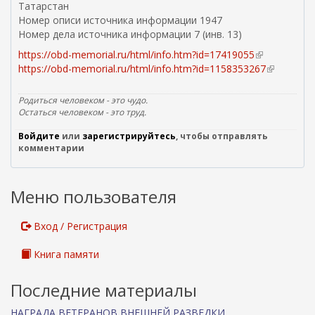
Татарстан
Номер описи источника информации 1947
Номер дела источника информации 7 (инв. 13)
https://obd-memorial.ru/html/info.htm?id=17419055
(
https://obd-memorial.ru/html/info.htm?id=1158353267
в
(
н
в
е
н
Родиться человеком - это чудо.
ш
е
Остаться человеком - это труд.
н
ш
Войдите
или
зарегистрируйтесь
, чтобы отправлять
я
н
комментарии
я
я
с
я
с
с
Меню пользователя
ы
с
л
ы
к
л
Вход / Регистрация
а
к
)
а
Книга памяти
)
Последние материалы
НАГРАДА ВЕТЕРАНОВ ВНЕШНЕЙ РАЗВЕДКИ