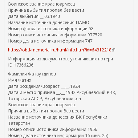
Воинское звание красноармеец
а
Причина выбытия пропал без вести
)
Дата выбытия __.03.1943
Название источника донесения ЦАМО
Номер фонда источника информации 58
Номер описи источника информации 977520
Номер дела источника информации 747
https://obd-memorial.ru/html/info.htm?id=64312218
(
в
Информация из документов, уточняющих потери
н
ID 17366236
е
Фамилия Фатаутдинов
ш
Имя Фатих
н
Дата рождения/Возраст __.__.1924
я
Дата и место призыва __.__.1942 Аксубаевский РВК,
я
Татарская АССР, Аксубаевский р-н
с
Воинское звание красноармеец
с
Причина выбытия пропал без вести
ы
Название источника донесения ВК Республики
л
Татарстан
к
Номер описи источника информации 1956
а
Номер дела источника информации 16 (инв. 25)
)