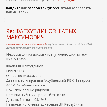
с
Войдите
или
зарегистрируйтесь
, чтобы отправлять
с
комментарии
ы
л
к
а
д
Re: ФАТХУТДИНОВ ФАТЫХ
л
МАКСУМОВИЧ
я
о
Постоянная ссылка (Permalink)
Опубликовано 3 марта, 2024 - 23:04
т
пользователем
Хатира Мансуровна
п
р
Информация из документов, уточняющих потери
а
ID 17419055
в
к
Фамилия Файхутдинов
и
Имя Фатах
e
Отчество Максумович
m
Дата и место призыва Аксубаевский РВК, Татарская
a
АССР, Аксубаевский р-н
i
l
Воинское звание рядовой
)
Причина выбытия пропал без вести
Дата выбытия __.03.1943
Название источника донесения ВК Республики