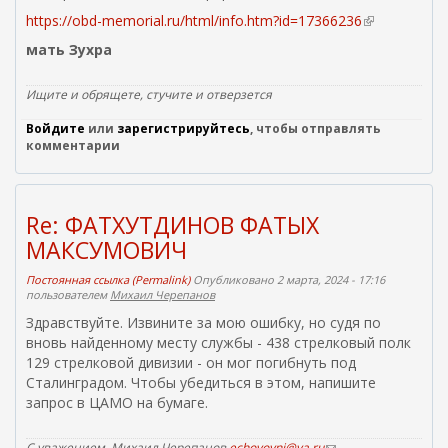
https://obd-memorial.ru/html/info.htm?id=17366236
(
в
мать Зухра
н
е
Ищите и обрящете, стучите и отверзется
ш
н
Войдите
или
зарегистрируйтесь
, чтобы отправлять
я
комментарии
я
с
с
Re: ФАТХУТДИНОВ ФАТЫХ
ы
л
МАКСУМОВИЧ
к
а
Постоянная ссылка (Permalink)
Опубликовано 2 марта, 2024 - 17:16
пользователем
Михаил Черепанов
)
Здравствуйте. Извините за мою ошибку, но судя по
вновь найденному месту службы - 438 стрелковый полк
129 стрелковой дивизии - он мог погибнуть под
Сталинградом. Чтобы убедиться в этом, напишите
запрос в ЦАМО на бумаге.
С уважением, Михаил Черепанов
echovoyni@ya.ru
(