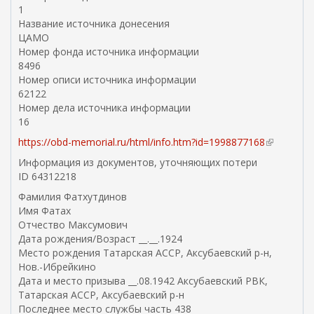
1
Название источника донесения
ЦАМО
Номер фонда источника информации
8496
Номер описи источника информации
62122
Номер дела источника информации
16
https://obd-memorial.ru/html/info.htm?id=1998877168
(
в
Информация из документов, уточняющих потери
н
ID 64312218
е
Фамилия Фатхутдинов
ш
Имя Фатах
н
Отчество Максумович
я
Дата рождения/Возраст __.__.1924
я
Место рождения Татарская АССР, Аксубаевский р-н,
с
Нов.-Ибрейкино
с
Дата и место призыва __.08.1942 Аксубаевский РВК,
ы
Татарская АССР, Аксубаевский р-н
л
Последнее место службы часть 438
к