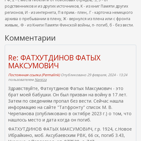
родственников и из других источников, К - из книг Памяти других
регионов, И - из интернета, П в прим.- плен,. Г - карточка немецкого
архива о пребывании в плену, Ж - вернулся из плена или с фронта
живым,. Ф - из Книги Памяти Финской войны, п- погиб, б - без вести.
Комментарии
Re: ФАТХУТДИНОВ ФАТЫХ
МАКСУМОВИЧ
Постоянная ссылка (Permalink)
Опубликовано 29 февраля, 2024 - 13:24
пользователем
Nargiza
Здравствуйте, Фатхутдинов Фатых Максумович - это
брат моей бабушки. Он был призван на войну в 17 лет.
Затем по сведениям пропал без вести. Сейчас нашла
информацию на сайте "Татфронту" список М. В.
Черепанова (опубликовано в октябре 2023 г.) о том, что
нашлось место и дата когда он погиб.
ФАТХУТДИНОВ ФАТЫХ МАКСУМОВИЧ, г.р. 1924, с.Новое
Ибрайкино, моб. Аксубаевским РВК, 66 ск, погиб 3.43,