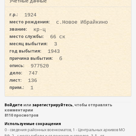
ж
Учетные данные
и
а
с
н
г.р.:
1924
к
и
место рождения:
с.Новое Ибрайкино
ю
а
звание:
кр-ц
место службы:
66 ск
месяц выбытия:
3
год выбытия:
1943
причина выбытия:
б
опись:
977520
дело:
747
лист:
136
прим.:
1
Войдите
или
зарегистрируйтесь
, чтобы отправлять
комментарии
8110 просмотров
Используемые сокращения
0 - сведения районных военкоматов, 1 - Центральных архивов МО
РФ, 2 - с места гибели и от поисковых отрядов,. 3, 5 - от