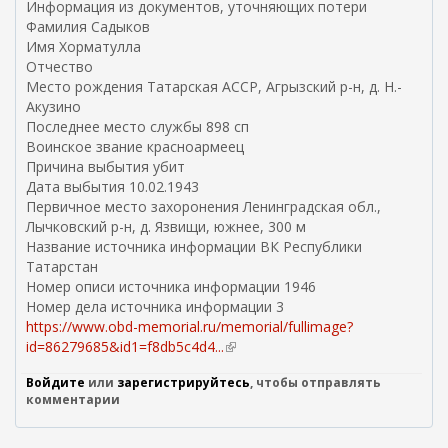
Информация из документов, уточняющих потери
е
Фамилия Садыков
ш
Имя Хорматулла
н
Отчество
я
Место рождения Татарская АССР, Агрызский р-н, д. Н.-
я
Акузино
с
Последнее место службы 898 сп
с
Воинское звание красноармеец
ы
Причина выбытия убит
л
Дата выбытия 10.02.1943
к
Первичное место захоронения Ленинградская обл.,
а
Лычковский р-н, д. Язвищи, южнее, 300 м
)
Название источника информации ВК Республики
Татарстан
Номер описи источника информации 1946
Номер дела источника информации 3
https://www.obd-memorial.ru/memorial/fullimage?
id=86279685&id1=f8db5c4d4...
(
в
Войдите
или
зарегистрируйтесь
, чтобы отправлять
н
комментарии
е
ш
н