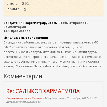
лист:
291
прим.:
1
Войдите
или
зарегистрируйтесь
, чтобы отправлять
комментарии
1375 просмотров
Используемые сокращения
0 - сведения районных военкоматов, 1 - Центральных архивов МО
РФ, 2 - с места гибели и от поисковых отрядов,. 3, 5 - от
родственников и из других источников, К - из книг Памяти других
регионов, И - из интернета, П в прим.- плен,. Г - карточка немецкого
архива о пребывании в плену, Ж - вернулся из плена или с фронта
живым,. Ф - из Книги Памяти Финской войны, п- погиб, б - без вести.
Комментарии
Re: САДЫКОВ ХАРМАТУЛЛА
Постоянная ссылка (Permalink)
Опубликовано 15 октября, 2017 - 17:39
пользователем
Зульфар 59