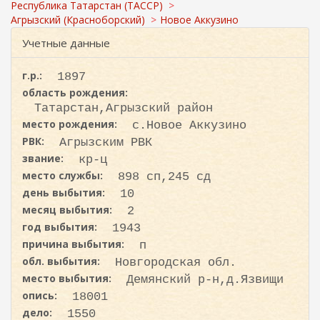
с
ж
Республика Татарстан (ТАССР)
а
к
Агрызский (Красноборский)
Новое Аккузино
н
а
Учетные данные
и
ю
г.р.:
1897
область рождения:
Татарстан,Агрызский район
место рождения:
с.Новое Аккузино
РВК:
Агрызским РВК
звание:
кр-ц
место службы:
898 сп,245 сд
день выбытия:
10
месяц выбытия:
2
год выбытия:
1943
причина выбытия:
п
обл. выбытия:
Новгородская обл.
место выбытия:
Демянский р-н,д.Язвищи
опись:
18001
дело:
1550