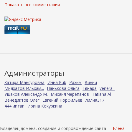
Показать все комментарии
Администраторы
Хатира Мансуровна
Инна Rub
Рахим
Винни
Мидхатов Ильхам...
Панькова Ольга
Гөлнара
venera i
Ушаков Александр М.
Михаил Черепанов
Tatiana Al
Венедиктов Олег
Евгений Порфильев
лилия317
444 иптап
Ирина Кокуркина
Владелец домена, создание и сопровождение сайта —
Елена