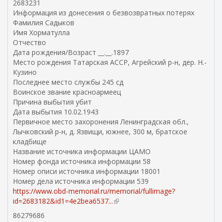
2683231
Информация из донесения о безвозвратных потерях
Фамилия Садыков
Имя Хорматулла
Отчество
Дата рождения/Возраст __.__.1897
Место рождения Татарская АССР, Агрейский р-н, дер. Н.-
Кузино
Последнее место службы 245 сд
Воинское звание красноармеец
Причина выбытия убит
Дата выбытия 10.02.1943
Первичное место захоронения Ленинградская обл.,
Лычковский р-н, д. Язвищи, южнее, 300 м, братское
кладбище
Название источника информации ЦАМО
Номер фонда источника информации 58
Номер описи источника информации 18001
Номер дела источника информации 539
https://www.obd-memorial.ru/memorial/fullimage?
id=2683182&id1=4e2bea6537...
(
в
86279686
н