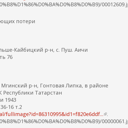
)
%B8%D1%86%D0%BA%D0%B8%D0%B9)/00012609.j
в
н
е
яющих потери
ш
н
я
я
льше-Кайбицкий р-н, с. Пуш. Аичи
с
ть 76
с
ы
л
к
 Мгинский р-н, Гонтовая Липка, в районе
а
 Республики Татарстан
)
и 1943
6-16 т.2
/fullimage?id=86310995&id1=f820e6ddf...
(
.
%B8%D1%86%D0%BA%D0%B8%D0%B9)/00000061.j
в