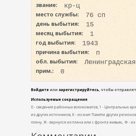
о
звание:
кр-ц
д
место службы:
76 сп
е
день выбытия:
15
р
месяц выбытия:
1
ж
а
год выбытия:
1943
н
причина выбытия:
п
и
обл. выбытия:
Ленинградская
ю
прим.:
0
Войдите
или
зарегистрируйтесь
, чтобы отправля
Используемые сокращения
0 - сведения районных военкоматов, 1 - Центральных архив
из других источников, К - из книг Памяти других регионов
плену, Ж - вернулся из плена или с фронта живым,. Ф - из