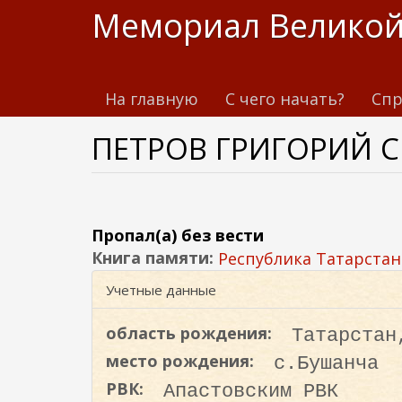
П
Мемориал Великой
е
р
е
На главную
С чего начать?
Спр
й
т
ПЕТРОВ ГРИГОРИЙ С
и
к
о
с
н
Пропал(а) без вести
о
Книга памяти:
Республика Татарстан
в
Учетные данные
н
о
область рождения:
Татарстан
м
место рождения:
с.Бушанча
у
РВК:
Апастовским РВК
с