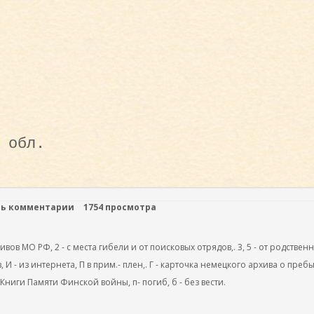
 обл.
ть комментарии
1754 просмотра
ов МО РФ, 2 - с места гибели и от поисковых отрядов,. 3, 5 - от родствен
, И - из интернета, П в прим.- плен,. Г - карточка немецкого архива о преб
 Книги Памяти Финской войны, п- погиб, б - без вести.