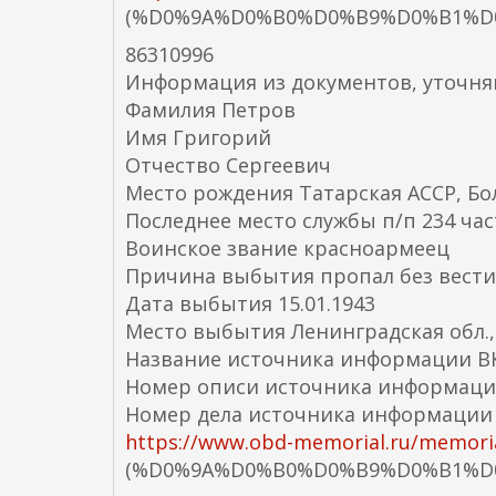
(%D0%9A%D0%B0%D0%B9%D0%B1%D0
86310996
Информация из документов, уточн
Фамилия Петров
Имя Григорий
Отчество Сергеевич
Место рождения Татарская АССР, Бо
Последнее место службы п/п 234 час
Воинское звание красноармеец
Причина выбытия пропал без вести
Дата выбытия 15.01.1943
Место выбытия Ленинградская обл.,
Название источника информации ВК
Номер описи источника информаци
Номер дела источника информации 3
https://www.obd-memorial.ru/memorial
(%D0%9A%D0%B0%D0%B9%D0%B1%D0