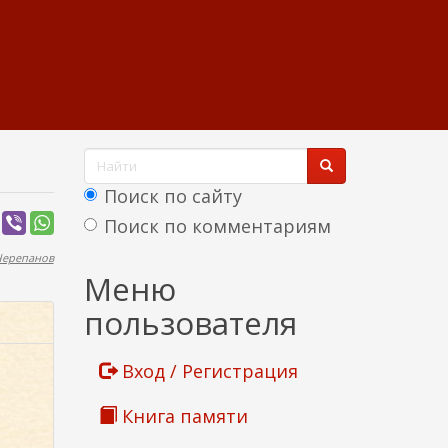
Ф
о
Поиск по сайту
р
Поиск по комментариям
м
Черепанов
Найти
Меню
а
пользователя
п
о
Вход / Регистрация
и
Книга памяти
с