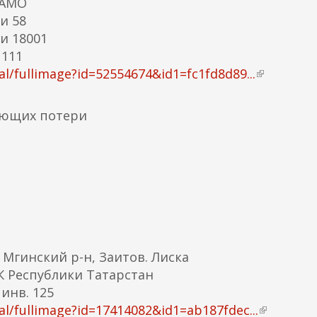
ЦАМО
и 58
и 18001
 111
/fullimage?id=52554674&id1=fc1fd8d89...
(
в
н
яющих потери
е
ш
н
я
я
с
с
ы
 Мгинский р-н, Заитов. Лиска
л
 Республики Татарстан
к
инв. 125
а
l/fullimage?id=17414082&id1=ab187fdec...
(