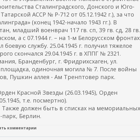
оительства Сталинградского, Донского и Юго-
тарской АССР № Р-712 от 05.12.1942 г.), за что
инграда» (конец 1942-начало 1943 гг.). В
, младший военврач 117 гв. сп, 39 гв. сд, 28 гв.
ском, а с 07.1944 г. – на 1-м Белорусском фронтах
л боевую службу. 25.04.1945 г. получил тяжелое
рого скончался 29.04.1945 г. в ХППГ № 2321.
ния, Бранденбург, г. Фридрихсхаген, ул.
 площадка, одиночная могила № 7. После войны
тов, Пушкин аллея - Ам Тренптовер парк.
рден Красной Звезды (26.03.1945), Орден
5.1945, т.е. посмертно).
2. Также должен быть в списках на мемориальны
-парк, Берлин.
лять комментарии