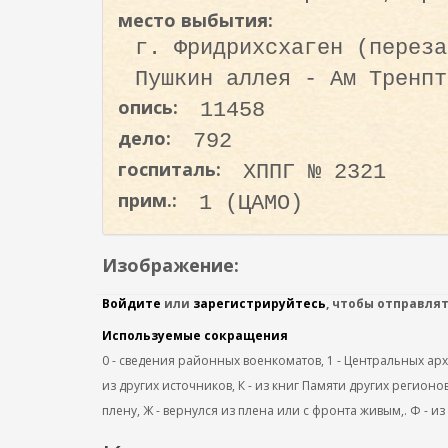
место выбытия:
г. Фридрихсхаген (переза
Пушкин аллея - Ам Тренпт
опись:
11458
дело:
792
госпиталь:
ХППГ № 2321
прим.:
1 (ЦАМО)
Изображение:
Войдите
или
зарегистрируйтесь
, чтобы отправля
Используемые сокращения
0 - сведения районных военкоматов, 1 - Центральных архив
из других источников, К - из книг Памяти других регионов
плену, Ж - вернулся из плена или с фронта живым,. Ф - из