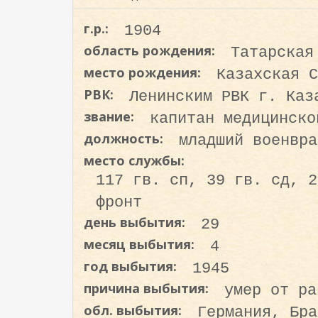
о
д
г.р.:
1904
е
область рождения:
Татарская
р
место рождения:
Казахская С
ж
РВК:
Ленинским РВК г. Каз
а
н
звание:
капитан медицинско
и
должность:
младший военвра
ю
место службы:
117 гв. сп, 39 гв. сд, 2
фронт
день выбытия:
29
месяц выбытия:
4
год выбытия:
1945
причина выбытия:
умер от ра
обл. выбытия:
Германия, Бра