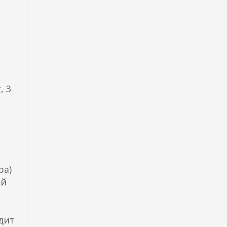
, 3
ра)
ый
одит