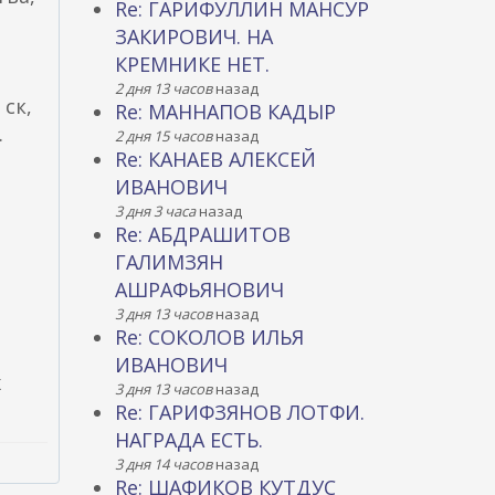
Re: ГАРИФУЛЛИН МАНСУР
ЗАКИРОВИЧ. НА
КРЕМНИКЕ НЕТ.
2 дня 13 часов
назад
 ск,
Re: МАННАПОВ КАДЫР
.
2 дня 15 часов
назад
Re: КАНАЕВ АЛЕКСЕЙ
ИВАНОВИЧ
3 дня 3 часа
назад
Re: АБДРАШИТОВ
ГАЛИМЗЯН
АШРАФЬЯНОВИЧ
3 дня 13 часов
назад
Re: СОКОЛОВ ИЛЬЯ
ИВАНОВИЧ
х
3 дня 13 часов
назад
Re: ГАРИФЗЯНОВ ЛОТФИ.
НАГРАДА ЕСТЬ.
3 дня 14 часов
назад
Re: ШАФИКОВ КУТДУС