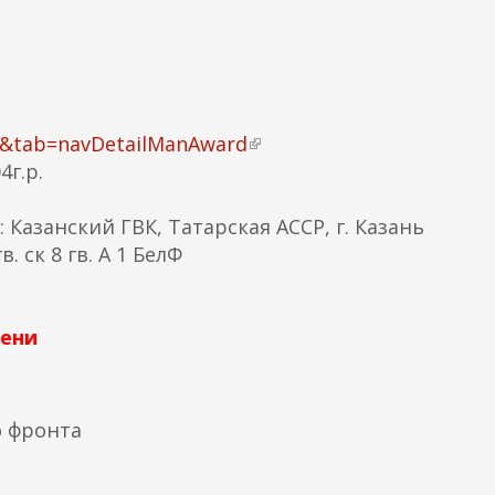
к
а
)
73&tab=navDetailManAward
(
г.р.
в
н
: Казанский ГВК, Татарская АССР, г. Казань
е
в. ск 8 гв. А 1 БелФ
ш
н
я
пени
я
с
с
ы
го фронта
л
к