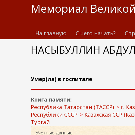
П
Мемориал Великой
е
р
е
На главную
С чего начать?
Спр
й
т
НАСЫБУЛЛИН АБДУ
и
к
о
с
н
Умер(ла) в госпитале
о
в
Книга памяти:
н
Республика Татарстан (ТАССР)
г. Ка
о
Республики СССР
Казахская ССР (Каз
м
Тургай
у
с
Учетные данные