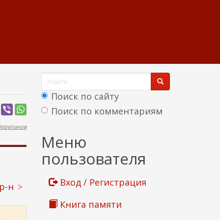
Ф
о
Поиск по сайту
р
Поиск по комментариям
м
Черепанов
Найти
Меню
а
пользователя
п
о
Вход / Регистрация
р-н
и
Книга памяти
с