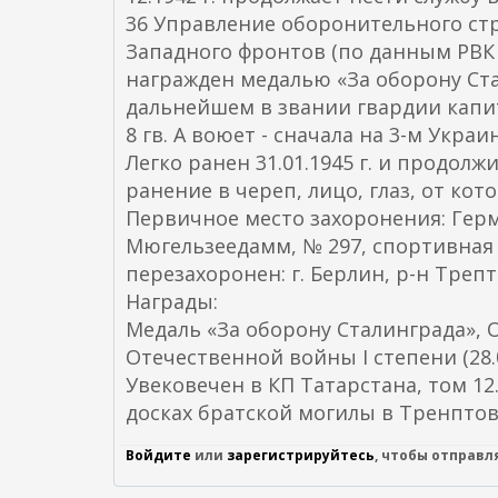
36 Управление оборонительного стр
Западного фронтов (по данным РВК Та
награжден медалью «За оборону Стал
дальнейшем в звании гвардии капитан
8 гв. А воюет - сначала на 3-м Украин
Легко ранен 31.01.1945 г. и продолжи
ранение в череп, лицо, глаз, от кото
Первичное место захоронения: Герма
Мюгельзеедамм, № 297, спортивная
перезахоронен: г. Берлин, р-н Треп
Награды:
Медаль «За оборону Сталинграда», О
Отечественной войны I степени (28.0
Увековечен в КП Татарстана, том 1
досках братской могилы в Тренптов
Войдите
или
зарегистрируйтесь
, чтобы отправ