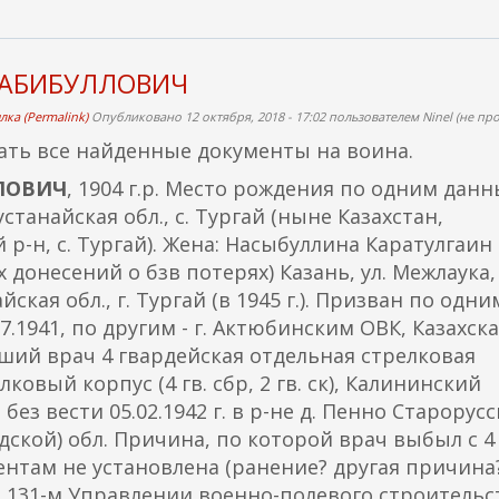
ХАБИБУЛЛОВИЧ
ка (Permalink)
Опубликовано 12 октября, 2018 - 17:02 пользователем
Ninel (не пр
ать все найденные документы на воина.
ЛОВИЧ
, 1904 г.р. Место рождения по одним данн
устанайская обл., с. Тургай (ныне Казахстан,
 р-н, с. Тургай). Жена: Насыбуллина Каратулгаин
 донесений о бзв потерях) Казань, ул. Межлаука,
айская обл., г. Тургай (в 1945 г.). Призван по одни
7.1941, по другим - г. Актюбинским ОВК, Казахск
адший врач 4 гвардейская отдельная стрелковая
лковый корпус (4 гв. сбр, 2 гв. ск), Калининский
з вести 05.02.1942 г. в р-не д. Пенно Старорусс
ской) обл. Причина, по которой врач выбыл с 4 
нтам не установлена (ранение? другая причина?
 в 131-м Управлении военно-полевого строительс