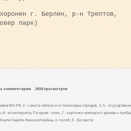
хоронен г. Берлин, р-н Трептов,
овер парк)
ть комментарии
2658 просмотров
ов МО РФ, 2 - с места гибели и от поисковых отрядов,. 3, 5 - от родствен
, И - из интернета, П в прим.- плен,. Г - карточка немецкого архива о преб
 Книги Памяти Финской войны, п- погиб, б - без вести.