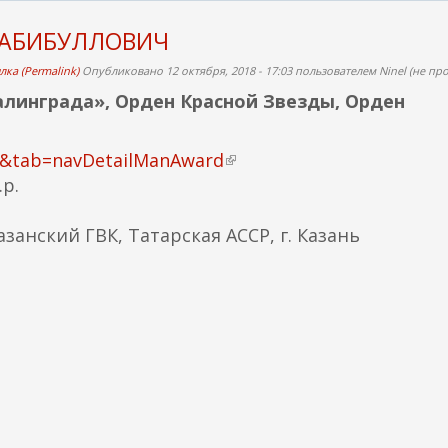
ХАБИБУЛЛОВИЧ
ка (Permalink)
Опубликовано 12 октября, 2018 - 17:03 пользователем
Ninel (не пр
алинграда», Орден Красной Звезды, Орден
14&tab=navDetailManAward
(
р.
в
н
азанский ГВК, Татарская АССР, г. Казань
е
ш
н
я
я
с
с
ы
л