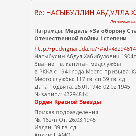
Re: НАСЫБУЛЛИН АБДУЛЛА 
Постоянная ссыл
Награжды:
Медаль «За оборону Ст
Отечественной войны I степени
http://podvignaroda.ru/?#id=432948
Насыбулин Абдул Хабибулович 1904г.
Звание: гв. капитан медслужбы
в РККА с 1941 года Место призыва: К
Место службы: 117 гв. сп 39 гв. сд
Дата подвига: 25.01.1945-02.02.1945
№ записи: 43294814
Орден Красной Звезды
Приказ подразделения
№: 162/н От: 26.03.1945
Издан: 39 гв. сд
Архив: ЦАМО