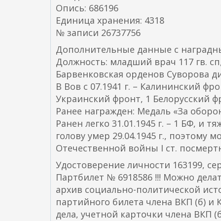
Опись: 686196
Единица хранения: 4318
№ записи 26737756
Дополнительные данные с наградны
Должность: младший врач 117 гв. сп
Барвенковская орденов Суворова д
В Вов с 07.1941 г. – Калининский ф
Украинский фронт, 1 Белорусский ф
Ранее награжден: Медаль «За оборо
Ранен легко 31.01.1945 г. – 1 БФ, и тя
голову умер 29.04.1945 г., поэтому
Отечественной войны I ст. посмертн
Удостоверение личности 163199, сер
Партбилет № 6918586 !!! Можно дела
архив социально-политической ист
партийного билета члена ВКП (б) 
дела, учетной карточки члена ВКП (б