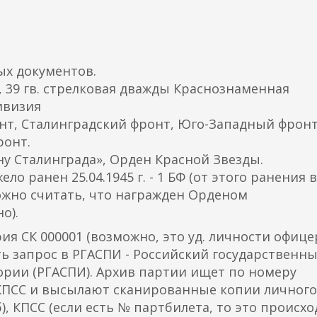
а
)
х документов.
, 39 гв. стрелковая дважды Краснознаменная
ивизия
ронт, Сталинградский фронт, Юго-Западный фронт
ронт.
ну Сталинграда», Орден Красной Звезды.
жело ранен 25.04.1945 г. - 1 БФ (от этого ранения в
 можно считать, что награжден Орденом
о).
ия СК 000001 (возможно, это уд. личности офице
ть запрос в РГАСПИ - Российский государственн
ории (РГАСПИ). Архив партии ищет по номеру
и КПСС и высылают сканированные копии личного
), КПСС (если есть № партбилета, то это происх