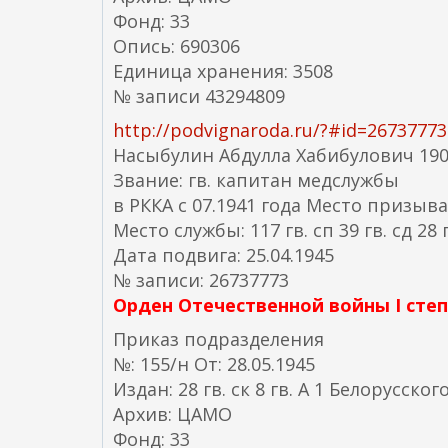
Фонд: 33
Опись: 690306
Единица хранения: 3508
№ записи 43294809
http://podvignaroda.ru/?#id=267377
Насыбулин Абдулла Хабибулович 1904
Звание: гв. капитан медслужбы
в РККА с 07.1941 года Место призыва
Место службы: 117 гв. сп 39 гв. сд 28 г
Дата подвига: 25.04.1945
№ записи: 26737773
Орден Отечественной войны I сте
Приказ подразделения
№: 155/н От: 28.05.1945
Издан: 28 гв. ск 8 гв. А 1 Белорусско
Архив: ЦАМО
Фонд: 33