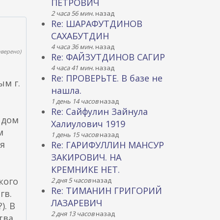
ПЕТРОВИЧ
2 часа 56 мин.
назад
Re: ШАРАФУТДИНОВ
САХАБУТДИН
4 часа 36 мин.
назад
оверено)
Re: ФАЙЗУТДИНОВ САГИР
4 часа 41 мин.
назад
Re: ПРОВЕРЬТЕ. В базе не
ым г.
нашла.
1 день 14 часов
назад
Re: Сайфулин Зайнула
 дом
Халиулович 1919
м
1 день 15 часов
назад
ая
Re: ГАРИФУЛЛИН МАНСУР
ЗАКИРОВИЧ. НА
КРЕМНИКЕ НЕТ.
кого
2 дня 5 часов
назад
Re: ТИМАНИН ГРИГОРИЙ
гв.
ЛАЗАРЕВИЧ
). В
2 дня 13 часов
назад
тва,