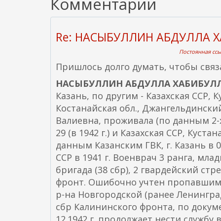
Комментарии
Re: НАСЫБУЛЛИН АБДУЛЛА 
Постоянная ссыл
Пришлось долго думать, чтобы связ
НАСЫБУЛЛИН АБДУЛЛА ХАБИБУЛ
Казань, по другим - Казахская ССР, К
Костанайская обл., Джангельдинский
Валиевна, проживала (по данным 2-х
29 (в 1942 г.) и Казахская ССР, Кустан
данным Казанским ГВК, г. Казань в 0
ССР в 1941 г. Военврач 3 ранга, мл
бригада (38 сбр), 2 гвардейский стре
фронт. Ошибочно учтен пропавшим бе
р-на Новгородской (ранее Ленинград
сбр Калининского фронта, по докуме
12.1942 г. продолжает нести службу