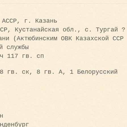
 АССР, г. Казань
СР, Кустанайская обл., с. Тургай ?
ани (Актюбинским ОВК Казахской ССР
й службы
ч 117 гв. сп
8 гв. ск, 8 гв. А, 1 Белорусский
н
нденбург