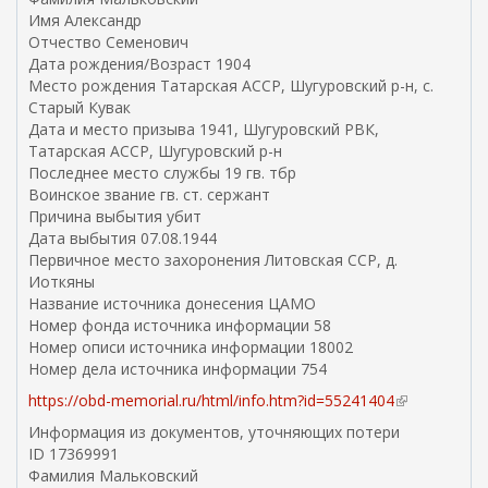
ш
Имя Александр
н
Отчество Семенович
я
Дата рождения/Возраст 1904
я
Место рождения Татарская АССР, Шугуровский р-н, с.
с
Старый Кувак
с
Дата и место призыва 1941, Шугуровский РВК,
ы
Татарская АССР, Шугуровский р-н
л
Последнее место службы 19 гв. тбр
к
Воинское звание гв. ст. сержант
а
Причина выбытия убит
)
Дата выбытия 07.08.1944
Первичное место захоронения Литовская ССР, д.
Иоткяны
Название источника донесения ЦАМО
Номер фонда источника информации 58
Номер описи источника информации 18002
Номер дела источника информации 754
https://obd-memorial.ru/html/info.htm?id=55241404
(
в
Информация из документов, уточняющих потери
н
ID 17369991
е
Фамилия Мальковский
ш