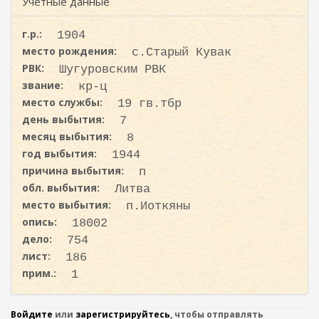
ж
Учетные данные
и
а
с
н
г.р.:
1904
к
и
место рождения:
с.Старый Кувак
ю
а
РВК:
Шугуровским РВК
звание:
кр-ц
место службы:
19 гв.тбр
день выбытия:
7
месяц выбытия:
8
год выбытия:
1944
причина выбытия:
п
обл. выбытия:
Литва
место выбытия:
п.Иоткяны
опись:
18002
дело:
754
лист:
186
прим.:
1
Войдите
или
зарегистрируйтесь
, чтобы отправлять