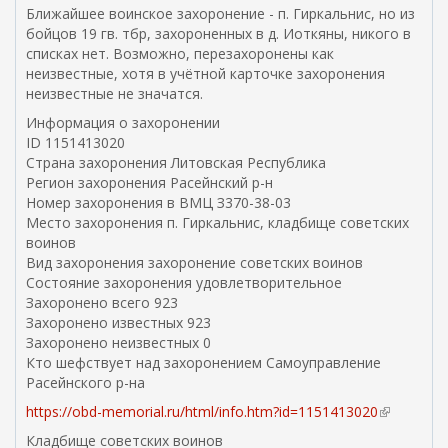
в
с
Ближайшее воинское захоронение - п. Гиркальнис, но из
н
к
н
с
бойцов 19 гв. тбр, захороненных в д. Иоткяны, никого в
я
а
е
ы
списках нет. Возможно, перезахоронены как
я
)
ш
л
неизвестные, хотя в учётной карточке захоронения
с
н
к
неизвестные не значатся.
с
я
а
ы
Информация о захоронении
я
)
л
ID 1151413020
с
к
Страна захоронения Литовская Республика
с
а
Регион захоронения Расейнский р-н
ы
)
Номер захоронения в ВМЦ З370-38-03
л
Место захоронения п. Гиркальнис, кладбище советских
к
воинов
а
Вид захоронения захоронение советских воинов
)
Состояние захоронения удовлетворительное
Захоронено всего 923
Захоронено известных 923
Захоронено неизвестных 0
Кто шефствует над захоронением Самоуправление
Расейнского р-на
https://obd-memorial.ru/html/info.htm?id=1151413020
(
в
Кладбище советских воинов