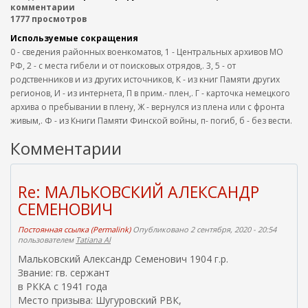
комментарии
1777 просмотров
Используемые сокращения
0 - сведения районных военкоматов, 1 - Центральных архивов МО
РФ, 2 - с места гибели и от поисковых отрядов,. 3, 5 - от
родственников и из других источников, К - из книг Памяти других
регионов, И - из интернета, П в прим.- плен,. Г - карточка немецкого
архива о пребывании в плену, Ж - вернулся из плена или с фронта
живым,. Ф - из Книги Памяти Финской войны, п- погиб, б - без вести.
Комментарии
Re: МАЛЬКОВСКИЙ АЛЕКСАНДР
СЕМЕНОВИЧ
Постоянная ссылка (Permalink)
Опубликовано 2 сентября, 2020 - 20:54
пользователем
Tatiana Al
Мальковский Александр Семенович 1904 г.р.
Звание: гв. сержант
в РККА с 1941 года
Место призыва: Шугуровский РВК,