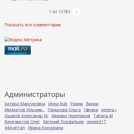
1 из 10783
›
Показать все комментарии
Администраторы
Хатира Мансуровна
Инна Rub
Рахим
Винни
Мидхатов Ильхам...
Панькова Ольга
Гөлнара
venera i
Ушаков Александр М.
Михаил Черепанов
Tatiana Al
Венедиктов Олег
Евгений Порфильев
лилия317
444 иптап
Ирина Кокуркина