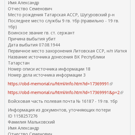
Имя Александр
н
Отчество Семенович
я
Место рождения Татарская АССР, Шугуровский р-н
я
Последнее место службы 9 гв. тбр (правильно - 19 гв.
с
тбр)
с
Воинское звание гв. ст. сержант
ы
Причина выбытия убит
л
Дата выбытия 07.08.1944
к
Первичное место захоронения Литовская ССР, н/п Иаткя
а
Название источника донесения ВК Республики
)
Татарстан
Номер описи источника информации 18
Номер дела источника информации 3
https://obd-memorial.ru/html/info.htm?id=17369991
(
в
https://obd-memorial.ru/html/info.htm?id=17369991&p=2
(
н
в
Войсковая часть полевая почта № 16187 - 19 гв. тбр
е
н
ш
Информация из документов, уточняющих потери
е
н
ID 1158257276
ш
я
Фамилия Мальковский
н
я
Имя Александр
я
с
Отчество Семенович
я