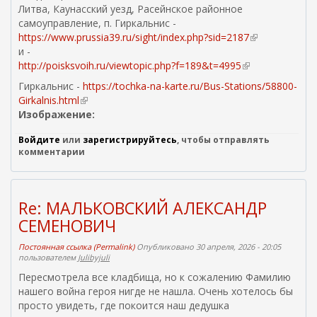
н
Литва, Каунасский уезд, Расейнское районное
е
самоуправление, п. Гиркальнис -
ш
https://www.prussia39.ru/sight/index.php?sid=2187
(
н
и -
в
я
http://poisksvoih.ru/viewtopic.php?f=189&t=4995
(
н
я
в
е
Гиркальнис -
https://tochka-na-karte.ru/Bus-Stations/58800-
с
н
ш
Girkalnis.html
(
с
е
н
Изображение:
в
ы
ш
я
н
л
н
я
Войдите
или
зарегистрируйтесь
, чтобы отправлять
е
к
я
с
комментарии
ш
а
я
с
н
)
с
ы
я
с
л
я
Re: МАЛЬКОВСКИЙ АЛЕКСАНДР
ы
к
с
СЕМЕНОВИЧ
л
а
с
к
)
ы
Постоянная ссылка (Permalink)
Опубликовано 30 апреля, 2026 - 20:05
а
л
пользователем
Julibyjuli
)
к
Пересмотрела все кладбища, но к сожалению Фамилию
а
нашего война героя нигде не нашла. Очень хотелось бы
)
просто увидеть, где покоится наш дедушка