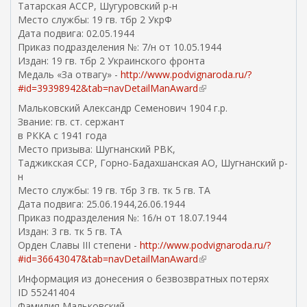
Татарская АССР, Шугуровский р-н
Место службы: 19 гв. тбр 2 УкрФ
Дата подвига: 02.05.1944
Приказ подразделения №: 7/н от 10.05.1944
Издан: 19 гв. тбр 2 Украинского фронта
Медаль «За отвагу» -
http://www.podvignaroda.ru/?
#id=39398942&tab=navDetailManAward
(
в
Мальковский Александр Семенович 1904 г.р.
н
Звание: гв. ст. сержант
е
в РККА с 1941 года
ш
Место призыва: Шугнанский РВК,
н
Таджикская ССР, Горно-Бадахшанская АО, Шугнанский р-
я
н
я
Место службы: 19 гв. тбр 3 гв. тк 5 гв. ТА
с
Дата подвига: 25.06.1944,26.06.1944
с
Приказ подразделения №: 16/н от 18.07.1944
ы
Издан: 3 гв. тк 5 гв. ТА
л
Орден Славы III степени -
http://www.podvignaroda.ru/?
к
#id=36643047&tab=navDetailManAward
(
а
в
Информация из донесения о безвозвратных потерях
)
н
ID 55241404
е
Фамилия Мальковский