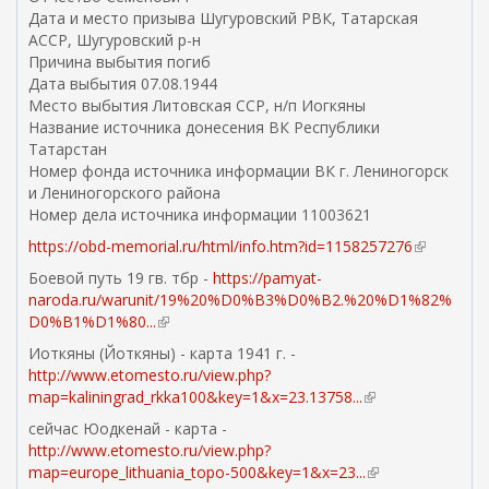
с
Дата и место призыва Шугуровский РВК, Татарская
с
ы
АССР, Шугуровский р-н
с
л
Причина выбытия погиб
ы
к
Дата выбытия 07.08.1944
л
а
Место выбытия Литовская ССР, н/п Иогкяны
к
)
Название источника донесения ВК Республики
а
Татарстан
)
Номер фонда источника информации ВК г. Лениногорск
и Лениногорского района
Номер дела источника информации 11003621
https://obd-memorial.ru/html/info.htm?id=1158257276
(
в
Боевой путь 19 гв. тбр -
https://pamyat-
н
naroda.ru/warunit/19%20%D0%B3%D0%B2.%20%D1%82%
е
D0%B1%D1%80...
(
ш
в
Иоткяны (Йоткяны) - карта 1941 г. -
н
н
http://www.etomesto.ru/view.php?
я
е
map=kaliningrad_rkka100&key=1&x=23.13758...
(
я
ш
в
с
сейчас Юодкенай - карта -
н
н
с
http://www.etomesto.ru/view.php?
я
е
ы
map=europe_lithuania_topo-500&key=1&x=23...
(
я
ш
л