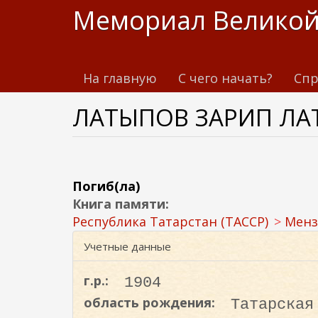
П
Мемориал Великой
е
р
е
На главную
С чего начать?
Спр
й
т
ЛАТЫПОВ ЗАРИП Л
и
к
о
с
н
Погиб(ла)
о
Книга памяти:
в
Республика Татарстан (ТАССР)
Менз
н
Учетные данные
о
м
г.р.:
1904
у
область рождения:
Татарская
с