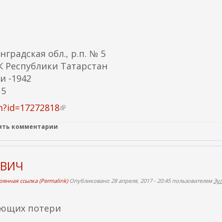
радская обл., р.п. № 5
 Республики Татарстан
и -1942
 5
m?id=17272818
(
в
лять комментарии
н
е
ш
ОВИЧ
н
я
оянная ссылка (Permalink)
Опубликовано 28 апреля, 2017 - 20:45 пользователем
Зу
я
с
яющих потери
с