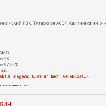
ы
л
к
а
лининский РВК, Татарская АССР, Калининский р-
)
ЦАМО
и 58
и 977520
 633
l/fullimage?id=63911841&id1=a48a88daf...
(
в
лять комментарии
н
е
ш
ОВИЧ
н