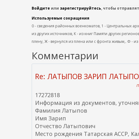
Войдите
или
зарегистрируйтесь
, чтобы отправля
Используемые сокращения
0 - сведения районных военкоматов, 1 - Центральных архив
из других источников, К - из книг Памяти других регионов
плену, Ж - вернулся из плена или с фронта живым,. Ф - из
Комментарии
Re: ЛАТЫПОВ ЗАРИП ЛАТЫП
П
17272818
Информация из документов, уточн
Фамилия Латыпов
Имя Зарип
Отчество Латыпович
Место рождения Татарская АССР, Ка