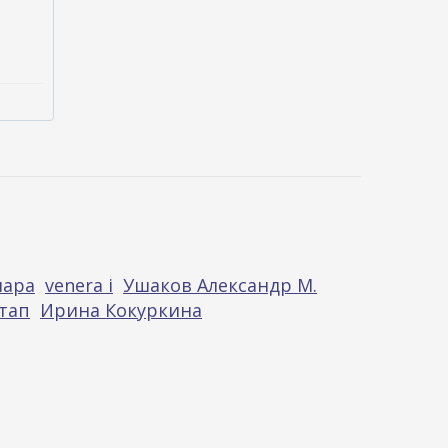
нара
venera i
Ушаков Александр М.
тап
Ирина Кокуркина