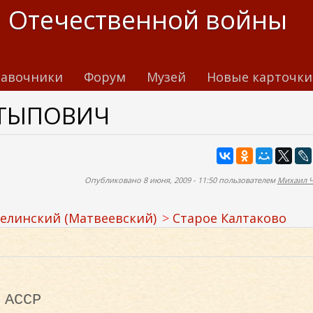
 Отечественной войны
авочники
Форум
Музей
Новые карточки
АТЫПОВИЧ
Опубликовано 8 июня, 2009 - 11:50 пользователем
Михаил 
елинский (Матвеевский)
Старое Калтаково
 АССР