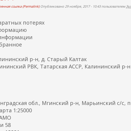
я
янная ссылка (Permalink)
Опубликовано 29 ноября, 2017 - 10:43 пользователем
Зу
я
с
вратных потерях
с
нформацию
ы
.информации
л
збранное
к
а
лининский р-н, д. Старый Калтак
)
алининский РВК, Татарская АССР, Калининский р-н
радская обл., Мгинский р-н, Марьинский с/с, п
арта 1:25000
ЦАМО
и 58