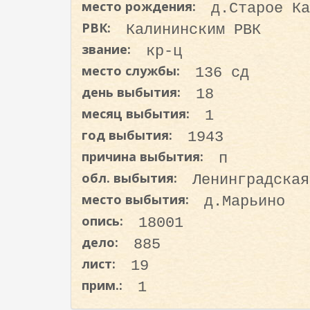
место рождения:
д.Старое Ка
о
д
РВК:
Калининским РВК
е
звание:
кр-ц
р
место службы:
136 сд
ж
день выбытия:
18
а
н
месяц выбытия:
1
и
год выбытия:
1943
ю
причина выбытия:
п
обл. выбытия:
Ленинградская
место выбытия:
д.Марьино
опись:
18001
дело:
885
лист:
19
прим.:
1