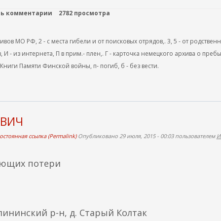
ть комментарии
2782 просмотра
ов МО РФ, 2 - с места гибели и от поисковых отрядов,. 3, 5 - от родствен
, И - из интернета, П в прим.- плен,. Г - карточка немецкого архива о преб
 Книги Памяти Финской войны, п- погиб, б - без вести.
ОВИЧ
остоянная ссылка (Permalink)
Опубликовано 29 июля, 2015 - 00:03 пользователем
И
яющих потери
лининский р-н, д. Старый Колтак