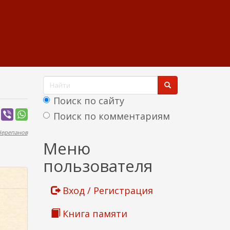
Ф
о
Поиск по сайту
р
Поиск по комментариям
м
Черепанов
Найти
Меню
а
пользователя
п
о
Вход / Регистрация
и
Книга памяти
с