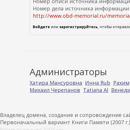
Номер описи источника информаци
Номер дела источника информации
http://www.obd-memorial.ru/memorial
Войдите
или
зарегистрируйтесь
, чтобы отправ
Администраторы
Хатира Мансуровна
Инна Rub
Рахим
Михаил Черепанов
Tatiana Al
Венеди
Владелец домена, создание и сопровождение с
Первоначальный вариант Книги Памяти (2007 г.
Время генерации: 0.071 сек