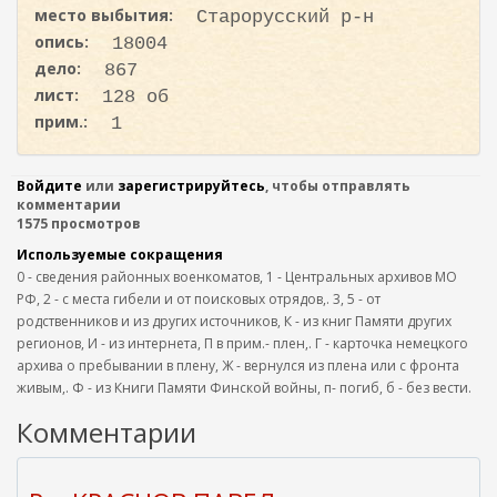
место выбытия:
Старорусский р-н
опись:
18004
дело:
867
лист:
128 об
прим.:
1
Войдите
или
зарегистрируйтесь
, чтобы отправлять
комментарии
1575 просмотров
Используемые сокращения
0 - сведения районных военкоматов, 1 - Центральных архивов МО
РФ, 2 - с места гибели и от поисковых отрядов,. 3, 5 - от
родственников и из других источников, К - из книг Памяти других
регионов, И - из интернета, П в прим.- плен,. Г - карточка немецкого
архива о пребывании в плену, Ж - вернулся из плена или с фронта
живым,. Ф - из Книги Памяти Финской войны, п- погиб, б - без вести.
Комментарии