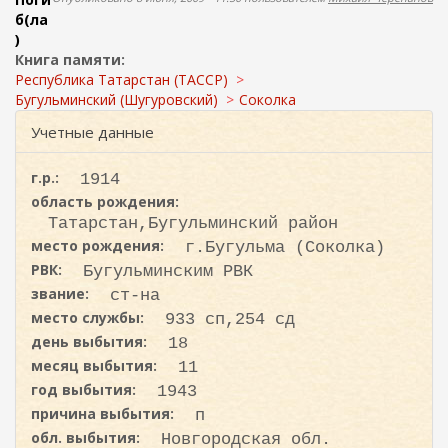
ж
о
б(ла
а
)
н
и
Книга памяти:
и
с
Республика Татарстан (ТАССР)
ю
к
Бугульминский (Шугуровский)
Соколка
а
Учетные данные
г.р.:
1914
область рождения:
Татарстан,Бугульминский район
место рождения:
г.Бугульма (Соколка)
РВК:
Бугульминским РВК
звание:
ст-на
место службы:
933 сп,254 сд
день выбытия:
18
месяц выбытия:
11
год выбытия:
1943
причина выбытия:
п
обл. выбытия:
Новгородская обл.