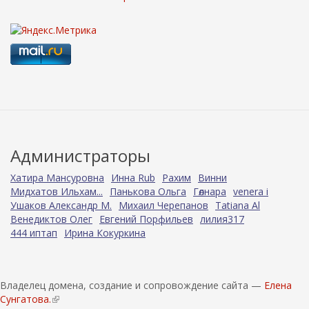
Администраторы
Хатира Мансуровна
Инна Rub
Рахим
Винни
Мидхатов Ильхам...
Панькова Ольга
Гөлнара
venera i
Ушаков Александр М.
Михаил Черепанов
Tatiana Al
Венедиктов Олег
Евгений Порфильев
лилия317
444 иптап
Ирина Кокуркина
Владелец домена, создание и сопровождение сайта —
Елена
Сунгатова.
(