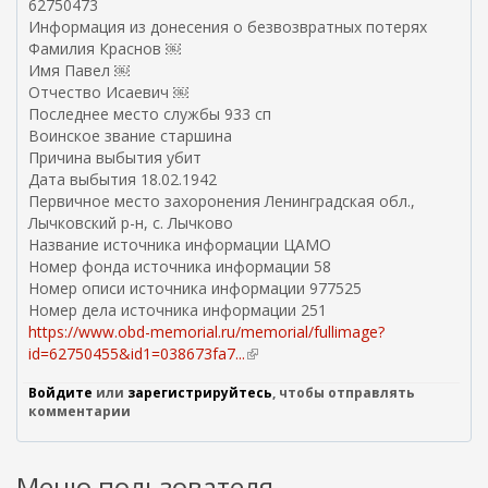
62750473
н
Информация из донесения о безвозвратных потерях
е
Фамилия Краснов ￼
ш
Имя Павел ￼
н
Отчество Исаевич ￼
я
Последнее место службы 933 сп
я
Воинское звание старшина
с
Причина выбытия убит
с
Дата выбытия 18.02.1942
ы
Первичное место захоронения Ленинградская обл.,
л
Лычковский р-н, с. Лычково
к
Название источника информации ЦАМО
а
Номер фонда источника информации 58
)
Номер описи источника информации 977525
Номер дела источника информации 251
https://www.obd-memorial.ru/memorial/fullimage?
id=62750455&id1=038673fa7...
(
в
Войдите
или
зарегистрируйтесь
, чтобы отправлять
н
комментарии
е
ш
н
Меню пользователя
я