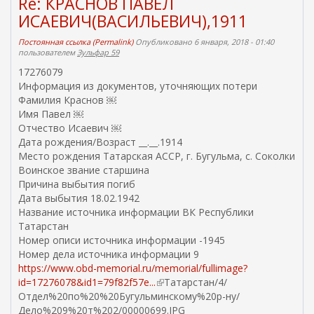
Re: КРАСНОВ ПАВЕЛ
ИСАЕВИЧ(ВАСИЛЬЕВИЧ),1911
Постоянная ссылка (Permalink)
Опубликовано 6 января, 2018 - 01:40
пользователем
Зульфар 59
17276079
Информация из документов, уточняющих потери
Фамилия Краснов ￼
Имя Павел ￼
Отчество Исаевич ￼
Дата рождения/Возраст __.__.1914
Место рождения Татарская АССР, г. Бугульма, с. Соколки
Воинское звание старшина
Причина выбытия погиб
Дата выбытия 18.02.1942
Название источника информации ВК Республики
Татарстан
Номер описи источника информации -1945
Номер дела источника информации 9
https://www.obd-memorial.ru/memorial/fullimage?
id=17276078&id1=79f82f57e...
(
Татарстан/4/
Отдел%20по%20%20Бугульминскому%20р-ну/
в
Дело%209%20т%202/00000699.JPG
н