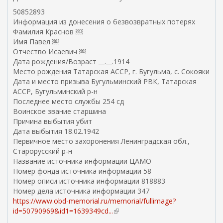
е
50852893
ш
Информация из донесения о безвозвратных потерях
н
Фамилия Краснов ￼
я
Имя Павел ￼
я
Отчество Исаевич ￼
с
Дата рождения/Возраст __.__.1914
с
Место рождения Татарская АССР, г. Бугульма, с. Сокояки
ы
Дата и место призыва Бугульминский РВК, Татарская
л
АССР, Бугульминский р-н
к
Последнее место службы 254 сд
а
Воинское звание старшина
)
Причина выбытия убит
Дата выбытия 18.02.1942
Первичное место захоронения Ленинградская обл.,
Старорусский р-н
Название источника информации ЦАМО
Номер фонда источника информации 58
Номер описи источника информации 818883
Номер дела источника информации 347
https://www.obd-memorial.ru/memorial/fullimage?
id=50790969&id1=1639349cd...
(
в