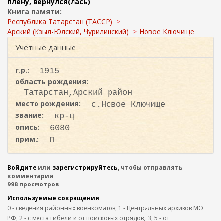
ж
плену, вернулся(лась)
и
а
Книга памяти:
с
н
Республика Татарстан (ТАССР)
к
и
Арский (Кзыл-Юлский, Чурилинский)
Новое Ключище
ю
а
Учетные данные
г.р.:
1915
область рождения:
Татарстан,Арский район
место рождения:
с.Новое Ключище
звание:
кр-ц
опись:
6080
прим.:
П
Войдите
или
зарегистрируйтесь
, чтобы отправлять
комментарии
998 просмотров
Используемые сокращения
0 - сведения районных военкоматов, 1 - Центральных архивов МО
РФ, 2 - с места гибели и от поисковых отрядов,. 3, 5 - от