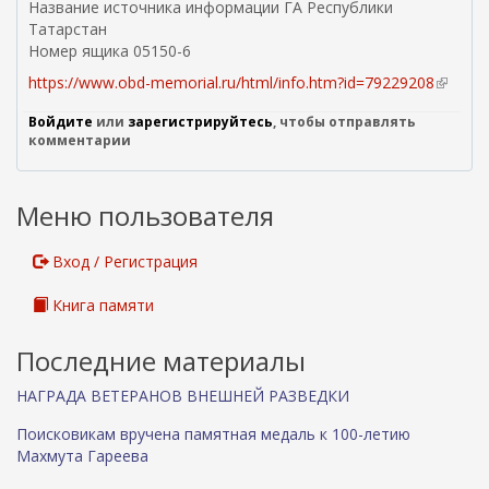
Название источника информации ГА Республики
Татарстан
Номер ящика 05150-6
https://www.obd-memorial.ru/html/info.htm?id=79229208
(
в
Войдите
или
зарегистрируйтесь
, чтобы отправлять
н
комментарии
е
ш
н
Меню пользователя
я
я
с
Вход / Регистрация
с
ы
Книга памяти
л
к
Последние материалы
а
)
НАГРАДА ВЕТЕРАНОВ ВНЕШНЕЙ РАЗВЕДКИ
Поисковикам вручена памятная медаль к 100-летию
Махмута Гареева