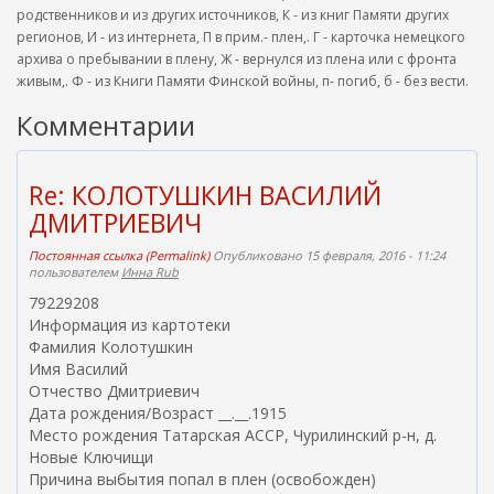
родственников и из других источников, К - из книг Памяти других
регионов, И - из интернета, П в прим.- плен,. Г - карточка немецкого
архива о пребывании в плену, Ж - вернулся из плена или с фронта
живым,. Ф - из Книги Памяти Финской войны, п- погиб, б - без вести.
Комментарии
Re: КОЛОТУШКИН ВАСИЛИЙ
ДМИТРИЕВИЧ
Постоянная ссылка (Permalink)
Опубликовано 15 февраля, 2016 - 11:24
пользователем
Инна Rub
79229208
Информация из картотеки
Фамилия Колотушкин
Имя Василий
Отчество Дмитриевич
Дата рождения/Возраст __.__.1915
Место рождения Татарская АССР, Чурилинский р-н, д.
Новые Ключищи
Причина выбытия попал в плен (освобожден)