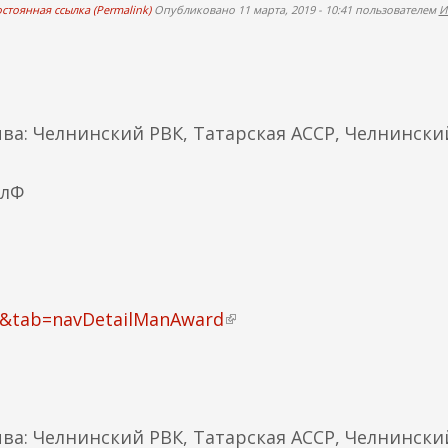
стоянная ссылка (Permalink)
Опубликовано 11 марта, 2019 - 10:41 пользователем
И
.
зыва: Челнинский РВК, Татарская АССР, Челнински
елФ
30&tab=navDetailManAward
(
в
н
.
е
ш
зыва: Челнинский РВК, Татарская АССР, Челнински
н