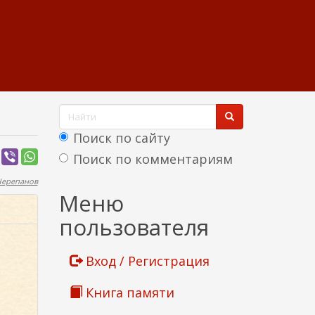
Ф
о
Поиск по сайту
р
Поиск по комментариям
м
Черепанов
Найти
Меню
а
пользователя
п
о
Вход / Регистрация
и
Книга памяти
с