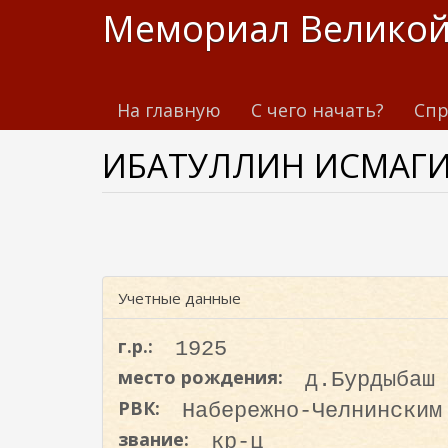
П
Мемориал Великой
е
р
е
На главную
С чего начать?
Спр
й
т
ИБАТУЛЛИН ИСМАГ
и
к
о
с
н
о
Учетные данные
в
н
г.р.:
1925
о
место рождения:
д.Бурдыбаш
м
РВК:
Набережно-Челнинским
у
с
звание:
кр-ц