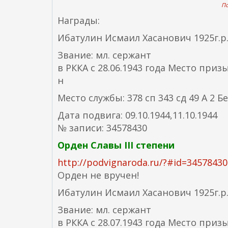
По
Награды:
Ибатулин Исмаил Хасанович 1925г.р
Звание: мл. сержант
в РККА с 28.06.1943 года Место при
н
Место службы: 378 сп 343 сд 49 А 2 Б
Дата подвига: 09.10.1944,11.10.1944
№ записи: 34578430
Орден Славы III степени
http://podvignaroda.ru/?#id=345784
Орден не вручен!
Ибатулин Исмаил Хасанович 1925г.р
Звание: мл. сержант
в РККА с 28.07.1943 года Место при