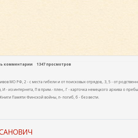
ть комментарии
1347 просмотров
ов МО РФ, 2 - с места гибели и от поисковых отрядов,. 3, 5 - от родствен
, И - из интернета, П в прим.- плен,. Г - карточка немецкого архива о преб
 Книги Памяти Финской войны, п- погиб, б - без вести.
АСАНОВИЧ