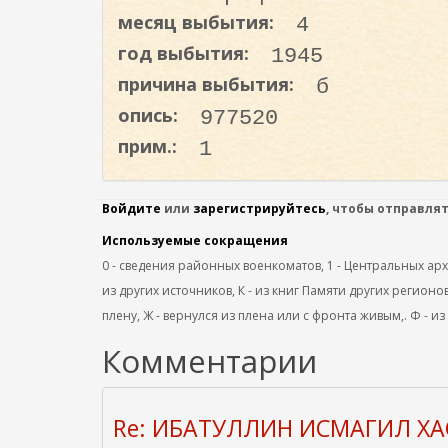
о
месяц выбытия:
4
д
год выбытия:
1945
е
причина выбытия:
б
р
ж
опись:
977520
а
прим.:
1
н
и
Войдите
или
зарегистрируйтесь
, чтобы отправля
ю
Используемые сокращения
0 - сведения районных военкоматов, 1 - Центральных архив
из других источников, К - из книг Памяти других регионов
плену, Ж - вернулся из плена или с фронта живым,. Ф - из
Комментарии
Re: ИБАТУЛЛИН ИСМАГИЛ Х