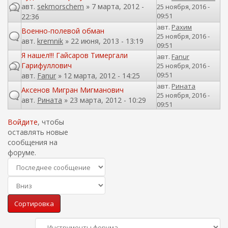
авт.
sekmorschem
» 7 марта, 2012 -
25 ноября, 2016 -
09:51
22:36
авт.
Рахим
Военно-полевой обман
25 ноября, 2016 -
авт.
kremnik
» 22 июня, 2013 - 13:19
09:51
Я нашел!!! Гайсаров Тимергали
авт.
Fanur
Гарифуллович
25 ноября, 2016 -
09:51
авт.
Fanur
» 12 марта, 2012 - 14:25
авт.
Рината
Аксенов Мигран Мигманович
25 ноября, 2016 -
авт.
Рината
» 23 марта, 2012 - 10:29
09:51
Войдите
, чтобы
оставлять новые
сообщения на
форуме.
С
о
С
р
Сортировка
о
т
р
и