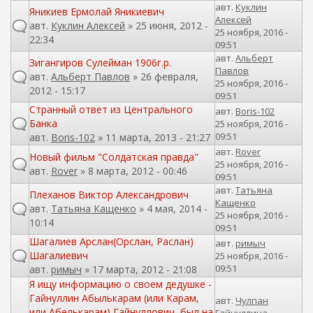
авт.
Куклин
Яникиев Ермолай Яникиевич
Алексей
авт.
Куклин Алексей
» 25 июня, 2012 -
25 ноября, 2016 -
22:34
09:51
авт.
Альберт
Зигангиров Сулейман 1906г.р.
Павлов
авт.
Альберт Павлов
» 26 февраля,
25 ноября, 2016 -
2012 - 15:17
09:51
Странный ответ из Центрального
авт.
Boris-102
Банка
25 ноября, 2016 -
09:51
авт.
Boris-102
» 11 марта, 2013 - 21:27
авт.
Rover
Новый фильм "Солдатская правда"
25 ноября, 2016 -
авт.
Rover
» 8 марта, 2012 - 00:46
09:51
авт.
Татьяна
Плеханов Виктор Александрович
Кащенко
авт.
Татьяна Кащенко
» 4 мая, 2014 -
25 ноября, 2016 -
10:14
09:51
Шагалиев Арслан(Орслан, Раслан)
авт.
римыч
Шагалиевич
25 ноября, 2016 -
09:51
авт.
римыч
» 17 марта, 2012 - 21:08
Я ищу информацию о своем дедушке -
Гайнуллин Абылькарам (или Карам,
авт.
Чулпан
или Абелькарам) Гайнуллович, был на