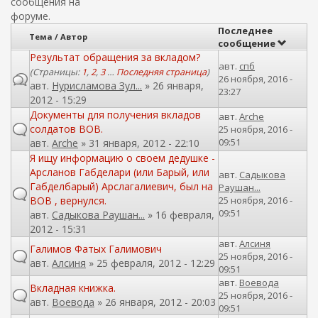
о
ж
сообщения на
а
форуме.
и
н
Последнее
с
Тема / Автор
и
сообщение
к
Результат обращения за вкладом?
ю
авт.
спб
а
(Страницы:
1
,
2
,
3
…
Последняя страница
)
26 ноября, 2016 -
авт.
Нурисламова Зул...
» 26 января,
23:27
2012 - 15:29
Документы для получения вкладов
авт.
Arche
солдатов ВОВ.
25 ноября, 2016 -
09:51
авт.
Arche
» 31 января, 2012 - 22:10
Я ищу информацию о своем дедушке -
Арсланов Габделари (или Барый, или
авт.
Садыкова
Габделбарый) Арслагалиевич, был на
Раушан...
ВОВ , вернулся.
25 ноября, 2016 -
09:51
авт.
Садыкова Раушан...
» 16 февраля,
2012 - 15:31
авт.
Алсиня
Галимов Фатых Галимович
25 ноября, 2016 -
авт.
Алсиня
» 25 февраля, 2012 - 12:29
09:51
авт.
Воевода
Вкладная книжка.
25 ноября, 2016 -
авт.
Воевода
» 26 января, 2012 - 20:03
09:51