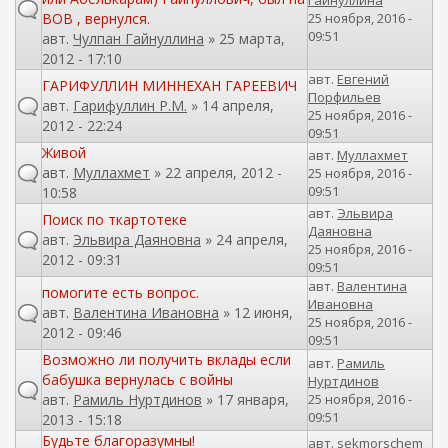
Гайнуллина
ВОВ , вернулся.
25 ноября, 2016 -
09:51
авт.
Чулпан Гайнуллина
» 25 марта,
2012 - 17:10
авт.
Евгений
ГАРИФУЛЛИН МИННЕХАН ГАРЕЕВИЧ
Порфильев
авт.
Гарифуллин Р.М.
» 14 апреля,
25 ноября, 2016 -
2012 - 22:24
09:51
Живой
авт.
Муллахмет
авт.
Муллахмет
» 22 апреля, 2012 -
25 ноября, 2016 -
09:51
10:58
авт.
Эльвира
Поиск по ткартотеке
Даяновна
авт.
Эльвира Даяновна
» 24 апреля,
25 ноября, 2016 -
2012 - 09:31
09:51
авт.
Валентина
помогите есть вопрос.
Ивановна
авт.
Валентина Ивановна
» 12 июня,
25 ноября, 2016 -
2012 - 09:46
09:51
Возможно ли получить вклады если
авт.
Рамиль
бабушка вернулась с войны
Нуртдинов
авт.
Рамиль Нуртдинов
» 17 января,
25 ноября, 2016 -
09:51
2013 - 15:18
Будьте благоразумны!
авт.
sekmorschem