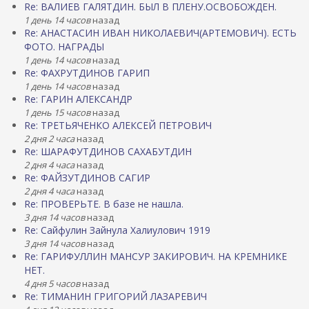
Re: ВАЛИЕВ ГАЛЯТДИН. БЫЛ В ПЛЕНУ.ОСВОБОЖДЕН.
1 день 14 часов
назад
Re: АНАСТАСИН ИВАН НИКОЛАЕВИЧ(АРТЕМОВИЧ). ЕСТЬ
ФОТО. НАГРАДЫ
1 день 14 часов
назад
Re: ФАХРУТДИНОВ ГАРИП
1 день 14 часов
назад
Re: ГАРИН АЛЕКСАНДР
1 день 15 часов
назад
Re: ТРЕТЬЯЧЕНКО АЛЕКСЕЙ ПЕТРОВИЧ
2 дня 2 часа
назад
Re: ШАРАФУТДИНОВ САХАБУТДИН
2 дня 4 часа
назад
Re: ФАЙЗУТДИНОВ САГИР
2 дня 4 часа
назад
Re: ПРОВЕРЬТЕ. В базе не нашла.
3 дня 14 часов
назад
Re: Сайфулин Зайнула Халиулович 1919
3 дня 14 часов
назад
Re: ГАРИФУЛЛИН МАНСУР ЗАКИРОВИЧ. НА КРЕМНИКЕ
НЕТ.
4 дня 5 часов
назад
Re: ТИМАНИН ГРИГОРИЙ ЛАЗАРЕВИЧ