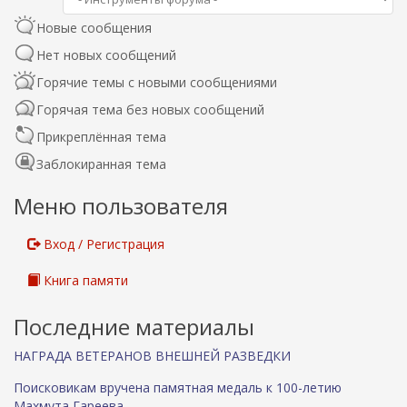
т
р
и
о
Новые сообщения
р
в
Нет новых сообщений
о
к
в
а
Горячие темы с новыми сообщениями
к
п
Горячая тема без новых сообщений
а
о
Прикреплённая тема
Заблокиранная тема
Меню пользователя
Вход / Регистрация
Книга памяти
Последние материалы
НАГРАДА ВЕТЕРАНОВ ВНЕШНЕЙ РАЗВЕДКИ
Поисковикам вручена памятная медаль к 100-летию
Махмута Гареева