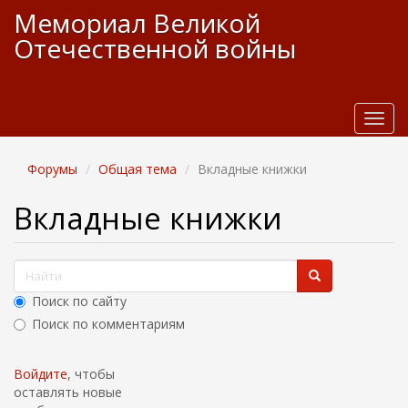
П
Мемориал Великой
е
Отечественной войны
р
е
й
т
и
T
к
o
о
g
Форумы
Общая тема
Вкладные книжки
с
g
н
l
Вкладные книжки
о
e
в
n
н
a
о
Ф
v
м
i
о
у
Поиск по сайту
g
р
с
a
Поиск по комментариям
м
о
t
д
Найти
i
а
е
Войдите
, чтобы
o
п
р
оставлять новые
n