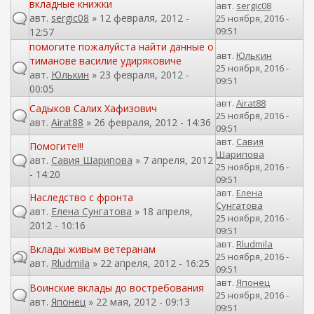
вкладные книжки
авт.
sergic08
авт.
sergic08
» 12 февраля, 2012 -
25 ноября, 2016 -
09:51
12:57
помогите пожалуйста найти данные о
авт.
Юлькин
тиманове василие удиряковиче
25 ноября, 2016 -
авт.
Юлькин
» 23 февраля, 2012 -
09:51
00:05
авт.
Airat88
Садыков Салих Хафизович
25 ноября, 2016 -
авт.
Airat88
» 26 февраля, 2012 - 14:36
09:51
авт.
Савия
Помогите!!!
Шарипова
авт.
Савия Шарипова
» 7 апреля, 2012
25 ноября, 2016 -
- 14:20
09:51
авт.
Елена
Наследство с фронта
Сунгатова
авт.
Елена Сунгатова
» 18 апреля,
25 ноября, 2016 -
2012 - 10:16
09:51
авт.
Rludmila
Вклады живым ветеранам
25 ноября, 2016 -
авт.
Rludmila
» 22 апреля, 2012 - 16:25
09:51
авт.
Японец
Воинские вклады до востребования
25 ноября, 2016 -
авт.
Японец
» 22 мая, 2012 - 09:13
09:51