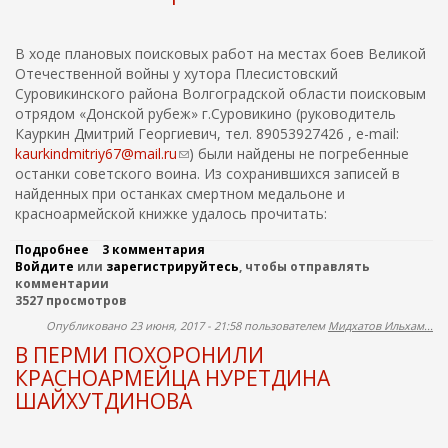
К
А
Т
В ходе плановых поисковых работ на местах боев Великой
А
Отечественной войны у хутора Плесистовский
С
Суровикинского района Волгоградской области поисковым
Т
отрядом «Донской рубеж» г.Суровикино (руководитель
Р
О
Кауркин Дмитрий Георгиевич, тел. 89053927426 , e-mail:
Ф
kaurkindmitriy67@mail.ru
(
) были найдены не погребенные
Ы
останки советского воина. Из сохранившихся записей в
с
С
найденных при останках смертном медальоне и
с
А
красноармейской книжке удалось прочитать:
ы
М
О
л
Л
Подробнее
о
3 комментария
к
Е
Войдите
или
В
зарегистрируйтесь
, чтобы отправлять
а
Т
комментарии
В
д
А
3527 просмотров
о
л
У
л
Опубликовано 23 июня, 2017 - 21:58 пользователем
Мидхатов Ильхам...
я
Д
г
В ПЕРМИ ПОХОРОНИЛИ
Е
о
о
Р
г
КРАСНОАРМЕЙЦА НУРЕТДИНА
т
Е
р
п
ШАЙХУТДИНОВА
В
а
р
Н
д
а
И
с