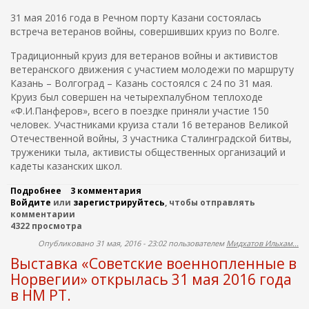
и
и
х
х
31 мая 2016 года в Речном порту Казани состоялась
к
р
с
встреча ветеранов войны, совершивших круиз по Волге.
о
а
е
в
б
л
Традиционный круиз для ветеранов войны и активистов
а
о
о
ветеранского движения с участием молодежи по маршруту
С
т
в
е
ы
Казань – Волгоград – Казань состоялся с 24 по 31 мая.
г
м
м
о
Круиз был совершен на четырехпалубном теплоходе
е
е
д
«Ф.И.Панферов», всего в поездке приняли участие 150
н
ж
ы
человек. Участниками круиза стали 16 ветеранов Великой
а
д
В
Отечественной войны, 3 участника Сталинградской битвы,
К
у
е
труженики тыла, активисты общественных организаций и
а
н
л
р
а
кадеты казанских школ.
и
п
р
к
о
о
о
Подробнее
о
3 комментария
в
д
й
Войдите
или
В
зарегистрируйтесь
, чтобы отправлять
и
н
О
комментарии
Р
ч
о
т
4322 просмотра
е
а
й
е
ч
Опубликовано 31 мая, 2016 - 23:02 пользователем
Мидхатов Ильхам...
п
ч
н
о
Выставка «Советские военнопленные в
е
о
и
с
м
Норвегии» открылась 31 мая 2016 года
с
т
п
в НМ РТ.
к
в
о
о
е
р