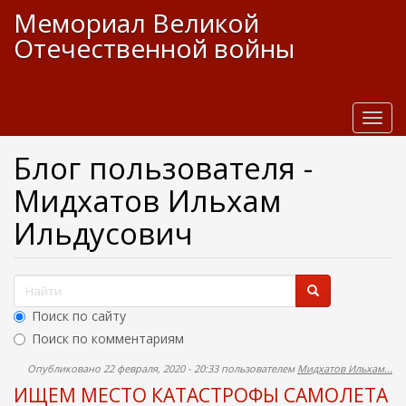
П
Мемориал Великой
е
Отечественной войны
р
е
й
т
и
T
к
o
о
g
Блог пользователя -
с
g
Мидхатов Ильхам
н
l
о
e
Ильдусович
в
n
н
a
о
v
Ф
м
i
у
g
о
Поиск по сайту
с
a
р
о
t
Поиск по комментариям
м
д
i
Опубликовано 22 февраля, 2020 - 20:33 пользователем
Мидхатов Ильхам...
е
Найти
o
а
р
ИЩЕМ МЕСТО КАТАСТРОФЫ САМОЛЕТА
n
п