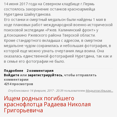
К
в
к
14 июня 2017 года на Северном кладбище г.Пермь
А
о
к
состоялось захоронение останков красноармейца
З
й
и
Нуретдина Шайхутдинова.
Ы
о
e
Л
Его останки и смертный медальон были найдены 1 мая в
б
m
И
л
ходе плановых работ международной военно-исторической
a
а
поисковой экспедиции «Ржев. Калининский фронт» у
с
i
д.Кокошкино Ржевского района Тверской области.
т
l
Кроме стандартного вкладыша с адресом, в смертном
и
)
медальоне чудом сохранилась и небольшая фотография, в
н
а
которой еще можно узнать очертания лица воина. Она
ш
оказалась единственной фотографией Нуретдина, так как и
л
в семье его фотографии не было.
и
с
Подробнее
о
2 комментария
о
Войдите
или
В
зарегистрируйтесь
, чтобы отправлять
л
комментарии
П
д
4214 просмотров
Е
а
Р
т
Опубликовано 14 февраля, 2017 - 20:39 пользователем
Мидхатов Ильхам...
М
а
Ищем родных погибшего
И
и
П
краснофлотца Радаева Николая
з
О
С
Григорьевича
Х
п
О
а