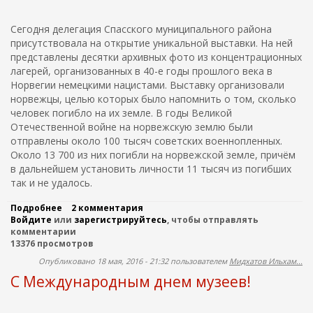
в
н
т
о
н
у
Сегодня делегация Спасского муниципального района
й
о
К
присутствовала на открытие уникальной выставки. На ней
э
й
а
к
представлены десятки архивных фото из концентрационных
в
з
с
о
лагерей, организованных в 40-е годы прошлого века в
а
п
й
н
Норвегии немецкими нацистами. Выставку организовали
е
н
и
норвежцы, целью которых было напомнить о том, сколько
д
ы
в
человек погибло на их земле. В годы Великой
и
с
Отечественной войне на норвежскую землю были
ц
т
и
отправлены около 100 тысяч советских военнопленных.
р
и
е
Около 13 700 из них погибли на норвежской земле, причём
в
т
в дальнейшем установить личности 11 тысяч из погибших
П
и
так и не удалось.
о
л
л
и
Подробнее
о
2 комментария
ь
с
Войдите
или
В
зарегистрируйтесь
, чтобы отправлять
ш
о
комментарии
ы
е
в
13376 просмотров
с
и
е
т
р
р
Опубликовано 18 мая, 2016 - 21:32 пользователем
Мидхатов Ильхам...
а
о
ш
С Международным днем музеев!
в
з
и
к
ы
в
а
с
ш