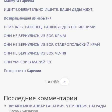
Махмута Гареева
в
в
в
!
е
е
ИЩИТЕ.ОБЯЗАТЕЛЬНО ИЩИТЕ. ВАШИ ДЕДЫ ЖДУТ.
г
т
и
с
Возвращающая из небытия
и
к
»
и
ПРИЗНАТЬ, НАКОНЕЦ, НАШИХ ДЕДОВ ПОГИБШИМИ
о
х
т
в
ОНИ НЕ ВЕРНУЛИСЬ ИЗ БОЯ. КРЫМ
к
о
р
и
ОНИ НЕ ВЕРНУЛИСЬ ИЗ БОЯ. СТАВРОПОЛЬСКИЙ КРАЙ
ы
н
л
о
ОНИ НЕ ВЕРНУЛИСЬ ИЗ БОЯ. ЧЕЧНЯ
а
в
с
,
ОНИ УМЕРЛИ В МАРИЙ ЭЛ
ь
ш
3
е
Похоронен в Карелии
1
с
м
т
а
е
1 из 489
>
я
р
2
о
0
и
Последние комментарии
1
з
6
н
г
Re: АКМАЛОВ АНВАР ГАРАЕВИЧ. УТОЧНЕНИЯ. НАГРАДЫ.
и
о
х
1 день 1 час
назад