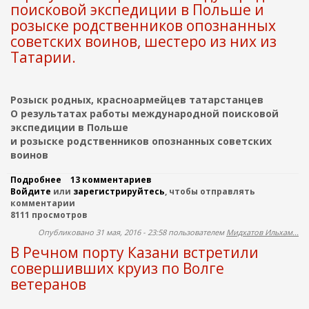
р
поисковой экспедиции в Польше и
т
о
с
розыске родственников опознанных
д
в
советских воинов, шестеро из них из
с
е
т
д
Татарии.
в
е
е
н
н
и
н
Розыск родных, красноармейцев татарстанцев
я
и
о
О результатах работы международной поисковой
к
б
экспедиции в Польше
о
о
и розыске родственников опознанных советских
в
й
воинов
.
ц
И
а
щ
Подробнее
о
13 комментариев
х
е
Войдите
или
О
зарегистрируйтесь
, чтобы отправлять
з
м
комментарии
р
а
р
8111 просмотров
е
щ
о
з
и
Опубликовано 31 мая, 2016 - 23:58 пользователем
Мидхатов Ильхам...
д
у
щ
В Речном порту Казани встретили
н
л
а
ы
ь
в
совершивших круиз по Волге
х
т
ш
ветеранов
Н
а
и
о
т
х
в
а