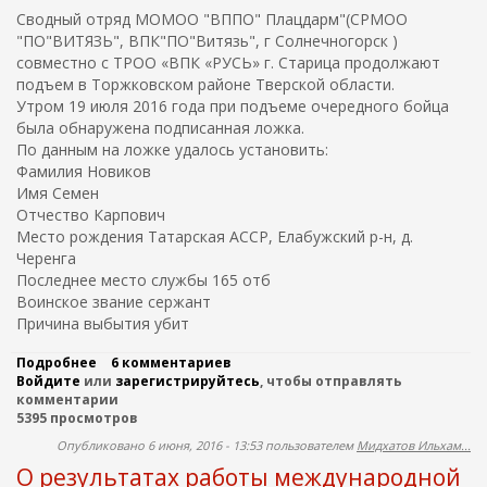
М
и
Сводный отряд МОМОО "ВППО" Плацдарм"(СРМОО
а
к
"ПО"ВИТЯЗЬ", ВПК"ПО"Витязь", г Солнечногорск )
л
о
совместно с ТРОО «ВПК «РУСЬ» г. Старица продолжают
о
л
подъем в Торжковском районе Тверской области.
-
а
Утром 19 июля 2016 года при подъеме очередного бойца
Л
я
была обнаружена подписанная ложка.
о
Г
з
р
По данным на ложке удалось установить:
о
и
Фамилия Новиков
в
г
Имя Семен
с
о
Отчество Карпович
к
р
Место рождения Татарская АССР, Елабужский р-н, д.
о
ь
й
Черенга
е
ш
в
Последнее место службы 165 отб
к
и
Воинское звание сержант
о
ч
Причина выбытия убит
л
а
ы
Подробнее
о
6 комментариев
с
Войдите
или
Р
зарегистрируйтесь
, чтобы отправлять
о
комментарии
о
б
5395 просмотров
з
и
ы
р
Опубликовано 6 июня, 2016 - 13:53 пользователем
Мидхатов Ильхам...
с
а
О результатах работы международной
к
ю