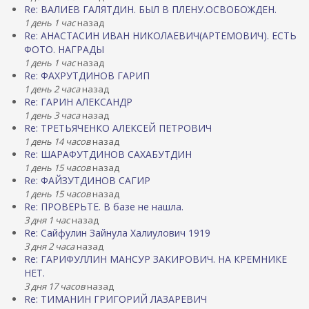
д
и
Re: ВАЛИЕВ ГАЛЯТДИН. БЫЛ В ПЛЕНУ.ОСВОБОЖДЕН.
а
з
1 день 1 час
назад
в
Т
Re: АНАСТАСИН ИВАН НИКОЛАЕВИЧ(АРТЕМОВИЧ). ЕСТЬ
Н
а
ФОТО. НАГРАДЫ
М
т
1 день 1 час
назад
Р
а
Re: ФАХРУТДИНОВ ГАРИП
Т
р
.
1 день 2 часа
и
назад
и
Re: ГАРИН АЛЕКСАНДР
.
1 день 3 часа
назад
Re: ТРЕТЬЯЧЕНКО АЛЕКСЕЙ ПЕТРОВИЧ
1 день 14 часов
назад
Re: ШАРАФУТДИНОВ САХАБУТДИН
1 день 15 часов
назад
Re: ФАЙЗУТДИНОВ САГИР
1 день 15 часов
назад
Re: ПРОВЕРЬТЕ. В базе не нашла.
3 дня 1 час
назад
Re: Сайфулин Зайнула Халиулович 1919
3 дня 2 часа
назад
Re: ГАРИФУЛЛИН МАНСУР ЗАКИРОВИЧ. НА КРЕМНИКЕ
НЕТ.
3 дня 17 часов
назад
Re: ТИМАНИН ГРИГОРИЙ ЛАЗАРЕВИЧ