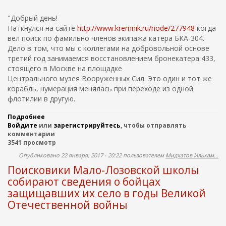
Р
с
О
с
"Добрый день!
Н
к
Наткнулся на сайте
http://www.kremnik.ru/node/277948
когда
И
о
вел поиск по фамильно членов экипажа катера БКА-304.
Л
г
Дело в том, что мы с коллегами на добровольной основе
И
о
К
третий год занимаемся восстановлением бронекатера 433,
р
Р
стоящего в Москве на площадке
а
А
й
Центрального музея Вооруженных Сил. Это один и тот же
С
о
корабль, нумерация менялась при переходе из одной
Н
н
флотилии в другую.
О
а
А
!
Р
Подробнее
о
С
М
Войдите
или
И
зарегистрируйтесь
, чтобы отправлять
У
Е
комментарии
щ
С
Й
3541 просмотр
е
Л
Ц
м
И
Опубликовано 22 января, 2017 - 20:22 пользователем
Мидхатов Ильхам...
А
р
К
Поисковики Мало-Лозовской школы
Н
о
О
У
д
собирают сведения о бойцах
В
Р
н
П
защищавших их село в годы Великой
Е
ы
е
Отечественной войны
Т
х
т
Д
п
р
И
о
И