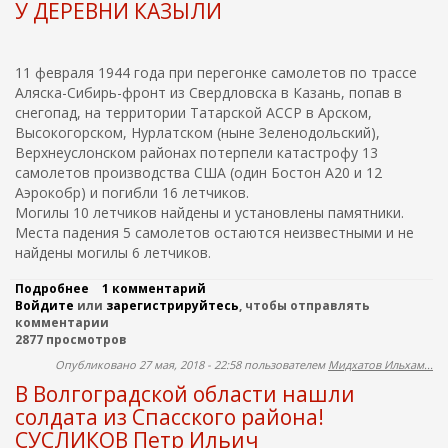
ж
У ДЕРЕВНИ КАЗЫЛИ
о
а
н
и
и
с
11 февраля 1944 года при перегонке самолетов по трассе
ю
Аляска-Сибирь-фронт из Свердловска в Казань, попав в
к
снегопад, на территории Татарской АССР в Арском,
а
Высокогорском, Нурлатском (ныне Зеленодольский),
Верхнеуслонском районах потерпели катастрофу 13
самолетов производства США (один Бостон А20 и 12
Аэрокобр) и погибли 16 летчиков.
Могилы 10 летчиков найдены и установлены памятники.
Места падения 5 самолетов остаются неизвестными и не
найдены могилы 6 летчиков.
Подробнее
о
1 комментарий
Войдите
или
И
зарегистрируйтесь
, чтобы отправлять
комментарии
Щ
2877 просмотров
Е
М
Опубликовано 27 мая, 2018 - 22:58 пользователем
Мидхатов Ильхам...
М
В Волгоградской области нашли
Е
С
солдата из Спасского района!
Т
СУСЛИКОВ Петр Ильич
О