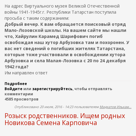
Н
г
л
На адрес Виртуального музея Великой Отечественной
А
и
ь
Ш
войны 1941-1945г.г. Республики Татарстан поступила
б
и
А
ш
просьба с таким содержанием:
ч
Й
е
Добрый вечер. К вам обращается поисковый отряд
Х
г
Мало-Лозовской школы. На вашем сайте мы нашли
У
о
что, Хайрулин Карамед Шарифович погиб
Т
к
освобождая наш хутор Арбузовка там и похоронен. У
Д
р
И
а
вас нет сведений о погибших жителях Татарстана,
Н
с
которые тоже участвовали в освобождении хутора
О
н
Арбузовка и села Малая-Лозовка с 20 по 24 декабря
В
о
1942 года?
А
ф
Им направлен ответ
л
о
Подробнее
о
т
Войдите
или
П
зарегистрируйтесь
, чтобы отправлять
ц
комментарии
о
а
4585 просмотров
и
Р
с
а
Опубликовано 20 июля, 2016 - 14:23 пользователем
Мидхатов Ильхам...
к
д
Розыск родственников. Ищем родных
о
а
в
е
Новикова Семена Карповича
и
в
к
а
и
Н