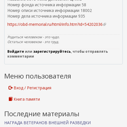
Номер фонда источника информации 58
Номер описи источника информации 18002
Номер дела источника информации 935
https://obd-memorial.ru/html/info.htm?id=54202036
(
в
н
Родиться человеком - это чудо.
е
Остаться человеком - это труд.
ш
Войдите
или
зарегистрируйтесь
, чтобы отправлять
н
комментарии
я
я
с
Меню пользователя
с
ы
л
Вход / Регистрация
к
а
Книга памяти
)
Последние материалы
НАГРАДА ВЕТЕРАНОВ ВНЕШНЕЙ РАЗВЕДКИ