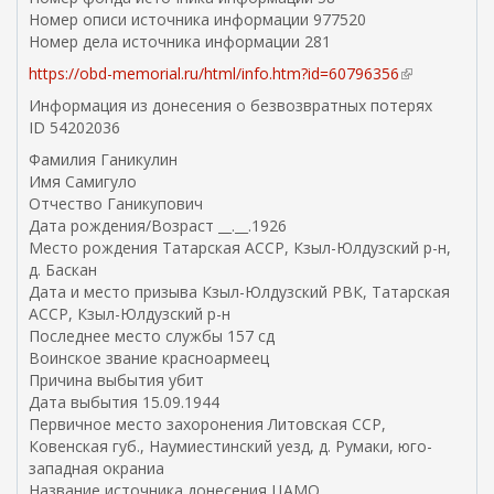
Номер описи источника информации 977520
Номер дела источника информации 281
https://obd-memorial.ru/html/info.htm?id=60796356
(
в
Информация из донесения о безвозвратных потерях
н
ID 54202036
е
Фамилия Ганикулин
ш
Имя Самигуло
н
Отчество Ганикупович
я
Дата рождения/Возраст __.__.1926
я
Место рождения Татарская АССР, Кзыл-Юлдузский р-н,
с
д. Баскан
с
Дата и место призыва Кзыл-Юлдузский РВК, Татарская
ы
АССР, Кзыл-Юлдузский р-н
л
Последнее место службы 157 сд
к
Воинское звание красноармеец
а
Причина выбытия убит
)
Дата выбытия 15.09.1944
Первичное место захоронения Литовская ССР,
Ковенская губ., Наумиестинский уезд, д. Румаки, юго-
западная окраниа
Название источника донесения ЦАМО