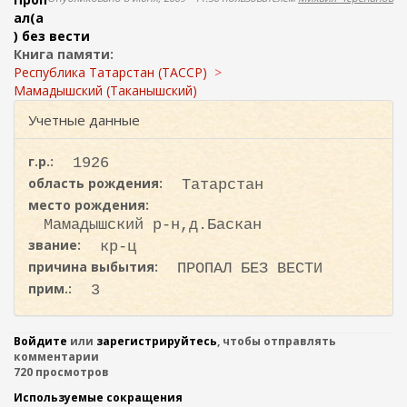
ж
о
ал(а
а
) без вести
н
и
Книга памяти:
и
с
Республика Татарстан (ТАССР)
ю
к
Мамадышский (Таканышский)
а
Учетные данные
г.р.:
1926
область рождения:
Татарстан
место рождения:
Мамадышский р-н,д.Баскан
звание:
кр-ц
причина выбытия:
ПРОПАЛ БЕЗ ВЕСТИ
прим.:
3
Войдите
или
зарегистрируйтесь
, чтобы отправлять
комментарии
720 просмотров
Используемые сокращения