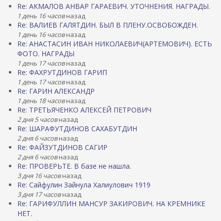
Re: АКМАЛОВ АНВАР ГАРАЕВИЧ. УТОЧНЕНИЯ. НАГРАДЫ.
1 день 16 часов
назад
Re: ВАЛИЕВ ГАЛЯТДИН. БЫЛ В ПЛЕНУ.ОСВОБОЖДЕН.
1 день 16 часов
назад
Re: АНАСТАСИН ИВАН НИКОЛАЕВИЧ(АРТЕМОВИЧ). ЕСТЬ
ФОТО. НАГРАДЫ
1 день 17 часов
назад
Re: ФАХРУТДИНОВ ГАРИП
1 день 17 часов
назад
Re: ГАРИН АЛЕКСАНДР
1 день 18 часов
назад
Re: ТРЕТЬЯЧЕНКО АЛЕКСЕЙ ПЕТРОВИЧ
2 дня 5 часов
назад
Re: ШАРАФУТДИНОВ САХАБУТДИН
2 дня 6 часов
назад
Re: ФАЙЗУТДИНОВ САГИР
2 дня 6 часов
назад
Re: ПРОВЕРЬТЕ. В базе не нашла.
3 дня 16 часов
назад
Re: Сайфулин Зайнула Халиулович 1919
3 дня 17 часов
назад
Re: ГАРИФУЛЛИН МАНСУР ЗАКИРОВИЧ. НА КРЕМНИКЕ
НЕТ.